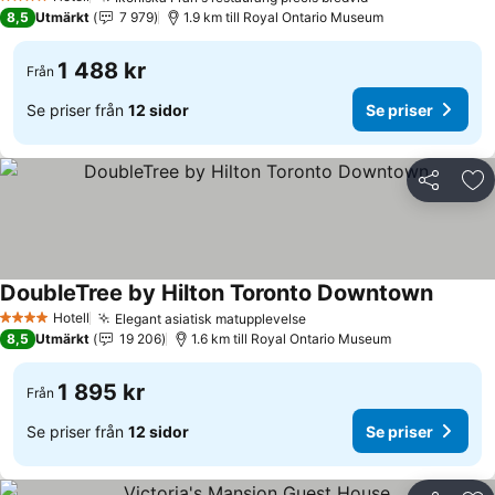
4 Stjärnor
8,5
Utmärkt
7 979
1.9 km till Royal Ontario Museum
1 488 kr
Från
Se priser från
12 sidor
Se priser
Dela
Läg
DoubleTree by Hilton Toronto Downtown
Hotell
Elegant asiatisk matupplevelse
4 Stjärnor
8,5
Utmärkt
19 206
1.6 km till Royal Ontario Museum
1 895 kr
Från
Se priser från
12 sidor
Se priser