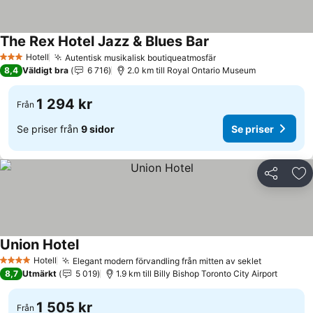
The Rex Hotel Jazz & Blues Bar
Hotell
Autentisk musikalisk boutiqueatmosfär
3 Stjärnor
8,4
Väldigt bra
6 716
2.0 km till Royal Ontario Museum
1 294 kr
Från
Se priser från
9 sidor
Se priser
Dela
Läg
Union Hotel
Hotell
Elegant modern förvandling från mitten av seklet
4 Stjärnor
8,7
Utmärkt
5 019
1.9 km till Billy Bishop Toronto City Airport
1 505 kr
Från