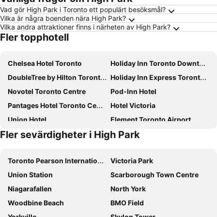
Vad gör High Park i Toronto ett populärt besöksmål?
Vilka är några boenden nära High Park?
Vilka andra attraktioner finns i närheten av High Park?
Fler topphotell
Chelsea Hotel Toronto
Holiday Inn Toronto Downtown Centre By Ihg
DoubleTree by Hilton Toronto Downtown
Holiday Inn Express Toronto Downtown By Ihg
Novotel Toronto Centre
Pod-Inn Hotel
Pantages Hotel Toronto Centre
Hotel Victoria
Union Hotel
Element Toronto Airport
Fler sevärdigheter i High Park
Sheraton Centre Toronto Hotel
Fairmont Royal York
Crowne Plaza Toronto North York
The Rex Hotel Jazz & Blues Bar
Toronto Pearson International Airport
Victoria Park
Sheraton Gateway Hotel in Toronto International Airport
Hilton Toronto
Union Station
Scarborough Town Centre
Hotel Riu Plaza Toronto
Residence Inn by Marriott Toronto Downtown / Entertainment District
Niagarafallen
North York
The Westin Harbour Castle, Toronto
Town Inn Suites
Woodbine Beach
BMO Field
The Westin Toronto Airport
Courtyard by Marriott Toronto Downtown
Yorkville
Skylon Tower