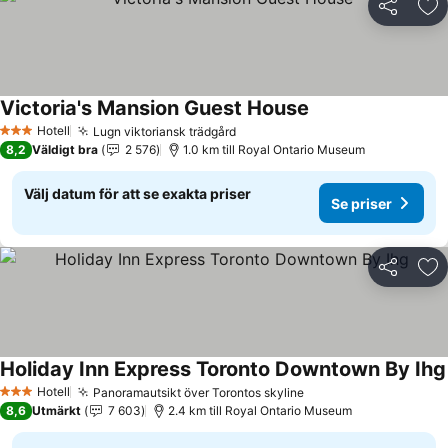
Dela
Läg
Victoria's Mansion Guest House
Hotell
Lugn viktoriansk trädgård
3 Stjärnor
8,2
Väldigt bra
2 576
1.0 km till Royal Ontario Museum
Välj datum för att se exakta priser
Se priser
Dela
Läg
Holiday Inn Express Toronto Downtown By Ihg
Hotell
Panoramautsikt över Torontos skyline
3 Stjärnor
8,6
Utmärkt
7 603
2.4 km till Royal Ontario Museum