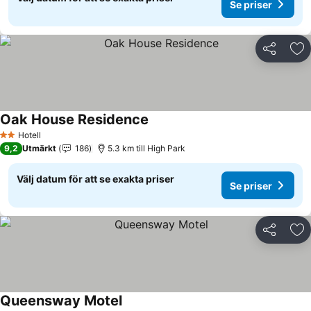
Se priser
Dela
Läg
Oak House Residence
Hotell
2 Stjärnor
9,2
Utmärkt
186
5.3 km till High Park
Välj datum för att se exakta priser
Se priser
Dela
Läg
Queensway Motel