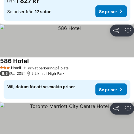
1 827 kr
Från
Se priser från
17 sidor
Se priser
Dela
Läg
586 Hotel
Hotell
Privat parkering på plats
3 Stjärnor
6,5
205
5.2 km till High Park
Välj datum för att se exakta priser
Se priser
Dela
Läg