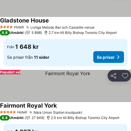
Gladstone House
Hotell
Livliga Melody Bar och Cassette venue
4 Stjärnor
8,8
Utmärkt
5 898
2.7 km till Billy Bishop Toronto City Airport
1 648 kr
Från
Se priser från
11 sidor
Se priser
Populärt val
Dela
Läg
Fairmont Royal York
Hotell
Nära Union Station knutpunkt
5 Stjärnor
8,8
Utmärkt
27 949
2.0 km till Billy Bishop Toronto City Airport