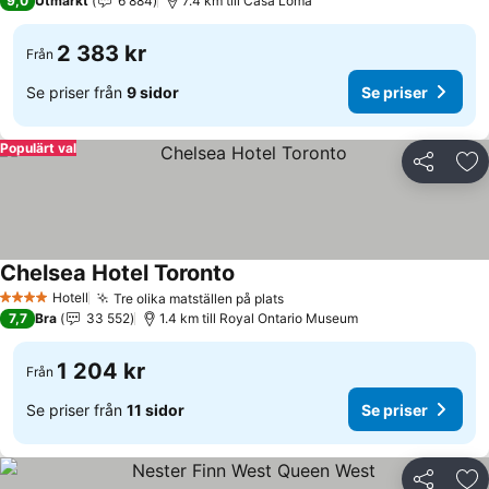
9,0
Utmärkt
6 884
7.4 km till Casa Loma
2 383 kr
Från
Se priser från
9 sidor
Se priser
Populärt val
Dela
Läg
Chelsea Hotel Toronto
Hotell
Tre olika matställen på plats
4 Stjärnor
7,7
Bra
33 552
1.4 km till Royal Ontario Museum
1 204 kr
Från
Se priser från
11 sidor
Se priser