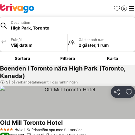
Favoriter
Logga 
Me
Destination
High Park, Toronto
Från/till
Gäster och rum
Välj datum
2 gäster, 1 rum
Sortera
Filtrera
Karta
Boenden i Toronto nära High Park (Toronto,
Kanada)
Så påverkar betalningar till oss rankningen
Dela
Läg
Old Mill Toronto Hotel
Hotell
Prisbelönt spa med full service
4 Stjärnor