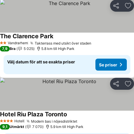
Dela
Läg
The Clarence Park
Vandrarhem
Takterrass med utsikt över staden
2 Stjärnor
7,9
Bra
5 025
5.8 km till High Park
Välj datum för att se exakta priser
Se priser
Dela
Läg
Hotel Riu Plaza Toronto
Hotell
Modern bas i nöjesdistriktet
4 Stjärnor
9,1
Utmärkt
7 070
5.9 km till High Park