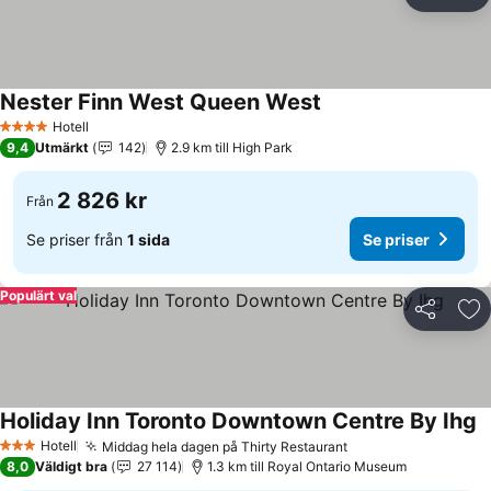
Dela
Läg
Nester Finn West Queen West
Hotell
4 Stjärnor
9,4
Utmärkt
142
2.9 km till High Park
2 826 kr
Från
Se priser från
1 sida
Se priser
Populärt val
Dela
Läg
Holiday Inn Toronto Downtown Centre By Ihg
Hotell
Middag hela dagen på Thirty Restaurant
3 Stjärnor
8,0
Väldigt bra
27 114
1.3 km till Royal Ontario Museum