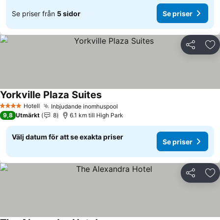
Se priser från
5 sidor
Se priser
Dela
Läg
Yorkville Plaza Suites
Hotell
Inbjudande inomhuspool
4 Stjärnor
9,8
Utmärkt
8
6.1 km till High Park
Välj datum för att se exakta priser
Se priser
Dela
Läg