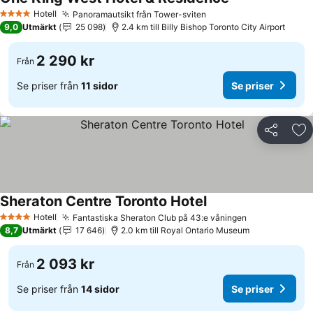
Hotell
Panoramautsikt från Tower-sviten
4 Stjärnor
9,0
Utmärkt
25 098
2.4 km till Billy Bishop Toronto City Airport
2 290 kr
Från
Se priser från
11 sidor
Se priser
Dela
Läg
Sheraton Centre Toronto Hotel
Hotell
Fantastiska Sheraton Club på 43:e våningen
4 Stjärnor
8,7
Utmärkt
17 646
2.0 km till Royal Ontario Museum
2 093 kr
Från
Se priser från
14 sidor
Se priser