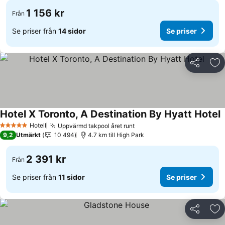
1 156 kr
Från
Se priser från
14 sidor
Se priser
Dela
Läg
Hotel X Toronto, A Destination By Hyatt Hotel
Hotell
Uppvärmd takpool året runt
5 Stjärnor
9,2
Utmärkt
10 494
4.7 km till High Park
2 391 kr
Från
Se priser från
11 sidor
Se priser
Dela
Läg