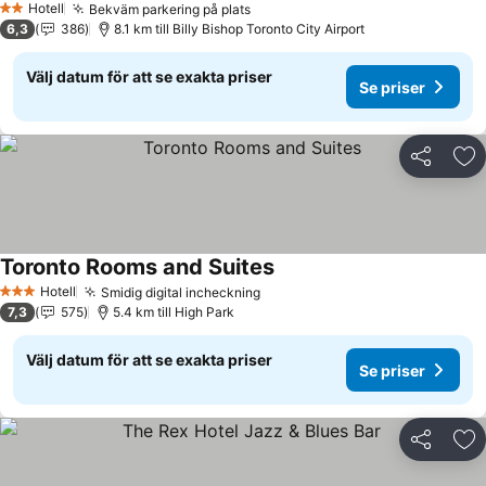
Hotell
Bekväm parkering på plats
2 Stjärnor
6,3
386
8.1 km till Billy Bishop Toronto City Airport
Välj datum för att se exakta priser
Se priser
Dela
Läg
Toronto Rooms and Suites
Hotell
Smidig digital incheckning
3 Stjärnor
7,3
575
5.4 km till High Park
Välj datum för att se exakta priser
Se priser
Dela
Läg