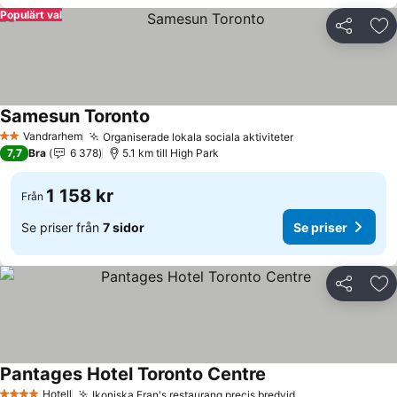
Populärt val
Dela
Läg
Samesun Toronto
Vandrarhem
Organiserade lokala sociala aktiviteter
2 Stjärnor
7,7
Bra
6 378
5.1 km till High Park
1 158 kr
Från
Se priser från
7 sidor
Se priser
Dela
Läg
Pantages Hotel Toronto Centre
Hotell
Ikoniska Fran's restaurang precis bredvid