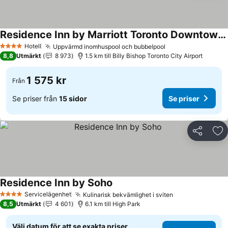
Residence Inn by Marriott Toronto Downtown / Entertainment District
Hotell
Uppvärmd inomhuspool och bubbelpool
4 Stjärnor
8,8
Utmärkt
8 973
1.5 km till Billy Bishop Toronto City Airport
1 575 kr
Från
Se priser från
15 sidor
Se priser
Dela
Läg
Residence Inn by Soho
Servicelägenhet
Kulinarisk bekvämlighet i sviten
4 Stjärnor
8,5
Utmärkt
4 601
6.1 km till High Park
Välj datum för att se exakta priser