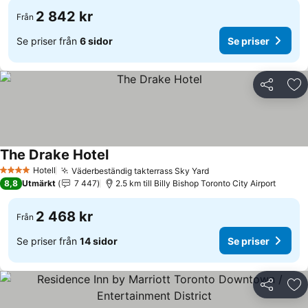
2 842 kr
Från
Se priser från
6 sidor
Se priser
Dela
Läg
The Drake Hotel
Hotell
Väderbeständig takterrass Sky Yard
4 Stjärnor
8,8
Utmärkt
7 447
2.5 km till Billy Bishop Toronto City Airport
2 468 kr
Från
Se priser från
14 sidor
Se priser
Dela
Läg