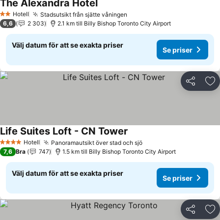
The Alexandra Hotel
Hotell
Stadsutsikt från sjätte våningen
2 Stjärnor
6,6
2 303
2.1 km till Billy Bishop Toronto City Airport
Välj datum för att se exakta priser
Se priser
Dela
Läg
Life Suites Loft - CN Tower
Hotell
Panoramautsikt över stad och sjö
4 Stjärnor
7,6
Bra
747
1.5 km till Billy Bishop Toronto City Airport
Välj datum för att se exakta priser
Se priser
Dela
Läg