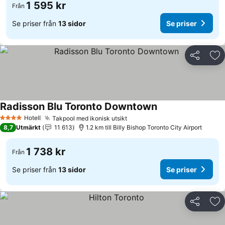
1 595 kr
Från
Se priser från
13 sidor
Se priser
Dela
Läg
Radisson Blu Toronto Downtown
Hotell
Takpool med ikonisk utsikt
4 Stjärnor
8,7
Utmärkt
11 613
1.2 km till Billy Bishop Toronto City Airport
1 738 kr
Från
Se priser från
13 sidor
Se priser
Dela
Läg