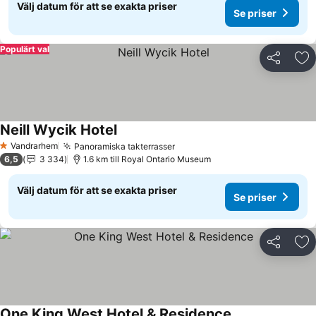
Välj datum för att se exakta priser
Se priser
Populärt val
Dela
Läg
Neill Wycik Hotel
Vandrarhem
Panoramiska takterrasser
1 Stjärnor
6,5
3 334
1.6 km till Royal Ontario Museum
Välj datum för att se exakta priser
Se priser
Dela
Läg
One King West Hotel & Residence