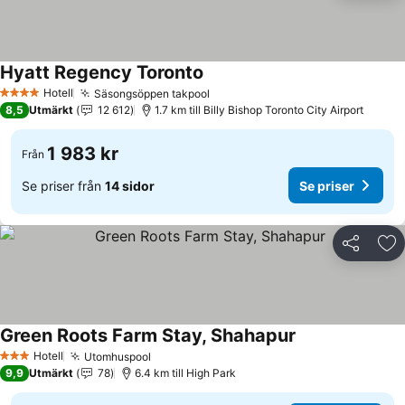
Hyatt Regency Toronto
Hotell
Säsongsöppen takpool
4 Stjärnor
8,5
Utmärkt
12 612
1.7 km till Billy Bishop Toronto City Airport
1 983 kr
Från
Se priser från
14 sidor
Se priser
Dela
Läg
Green Roots Farm Stay, Shahapur
Hotell
Utomhuspool
3 Stjärnor
9,9
Utmärkt
78
6.4 km till High Park