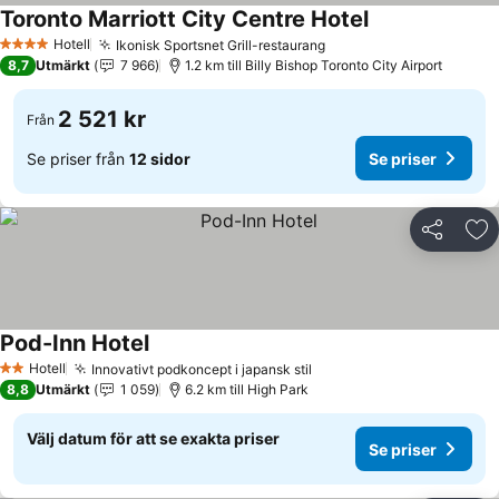
Toronto Marriott City Centre Hotel
Hotell
Ikonisk Sportsnet Grill-restaurang
4 Stjärnor
8,7
Utmärkt
7 966
1.2 km till Billy Bishop Toronto City Airport
2 521 kr
Från
Se priser från
12 sidor
Se priser
Dela
Läg
Pod-Inn Hotel
Hotell
Innovativt podkoncept i japansk stil
2 Stjärnor
8,8
Utmärkt
1 059
6.2 km till High Park
Välj datum för att se exakta priser
Se priser