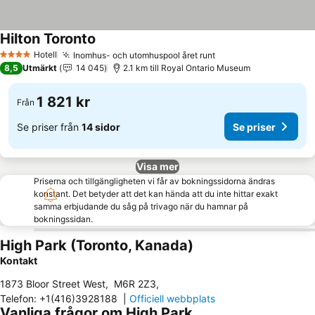
Hilton Toronto
Hotell
Inomhus- och utomhuspool året runt
4 Stjärnor
8,5
Utmärkt
14 045
2.1 km till Royal Ontario Museum
1 821 kr
Från
Se priser från
14 sidor
Se priser
Visa mer
Priserna och tillgängligheten vi får av bokningssidorna ändras
konstant. Det betyder att det kan hända att du inte hittar exakt
samma erbjudande du såg på trivago när du hamnar på
bokningssidan.
High Park (Toronto, Kanada)
Kontakt
1873 Bloor Street West
,
M6R 2Z3
,
Telefon
:
+1(416)3928188
|
Officiell webbplats
Vanliga frågor om High Park