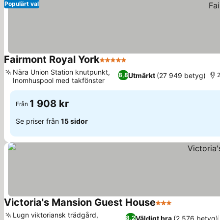
Populärt val
Fairmont Royal York
5 Stjärnor
Se priser
Nära Union Station knutpunkt,
Utmärkt
(27 949 betyg)
8,8
2
Inomhuspool med takfönster
Se priser
1 908 kr
Från
Se priser från
15 sidor
Victoria's Mansion Guest House
3 Stjärnor
Se priser
Lugn viktoriansk trädgård,
Väldigt bra
(2 576 betyg)
8,2