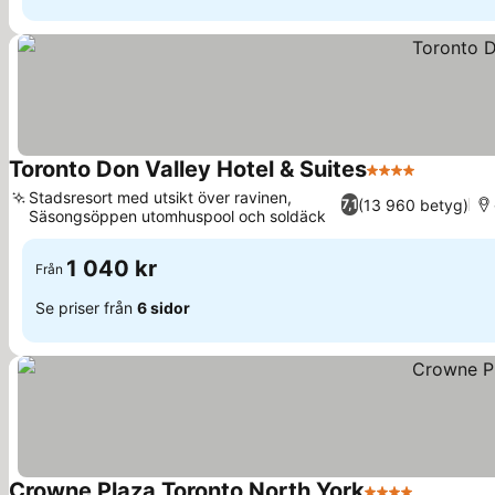
Toronto Don Valley Hotel & Suites
4 Stjärnor
Se priser
Stadsresort med utsikt över ravinen,
(13 960 betyg)
7,1
Säsongsöppen utomhuspool och soldäck
Se priser
1 040 kr
Från
Se priser från
6 sidor
Crowne Plaza Toronto North York