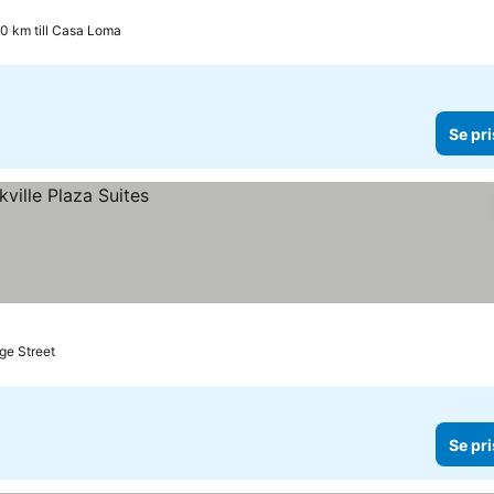
.0 km till Casa Loma
Se pri
nge Street
Se pri