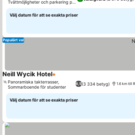
Tvättmöjligheter och parkering på
Se priser
plats
Välj datum för att se exakta priser
Populärt val
Neill Wycik Hotel
1 Stjärnor
Se priser
Panoramiska takterrasser,
(3 334 betyg)
6,5
1.6 km til
Sommarboende för studenter
Se priser
Välj datum för att se exakta priser