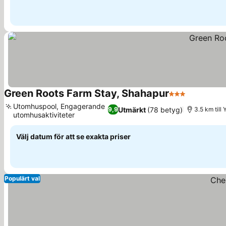
Green Roots Farm Stay, Shahapur
3 Stjärnor
Se priser
Utomhuspool, Engagerande
Utmärkt
(78 betyg)
9,9
3.5 km till
utomhusaktiviteter
Se priser
Välj datum för att se exakta priser
Populärt val