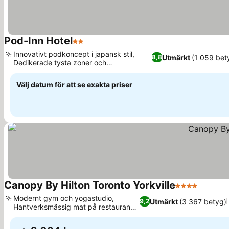
Pod-Inn Hotel
2 Stjärnor
Se priser
Innovativt podkoncept i japansk stil,
Utmärkt
(1 059 bet
8,8
Dedikerade tysta zoner och
Se priser
studieutrymmen
Välj datum för att se exakta priser
Canopy By Hilton Toronto Yorkville
4 Stjärnor
Se pris
Modernt gym och yogastudio,
Utmärkt
(3 367 betyg)
9,2
Hantverksmässig mat på restaurang
Se priser
Dia