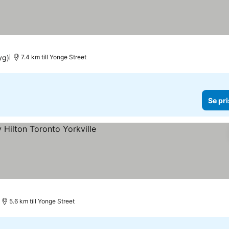
yg)
7.4 km till Yonge Street
Se pri
er
5.6 km till Yonge Street