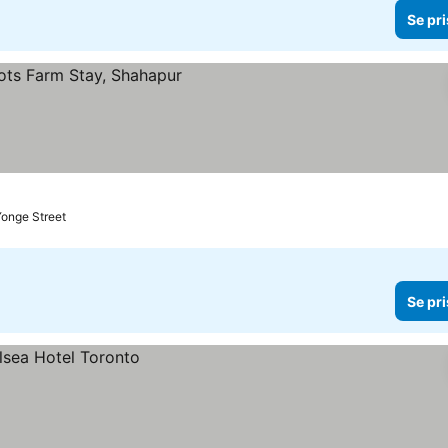
Se pri
 Yonge Street
Se pri