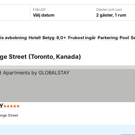
Från/till
Gäster och rum
Välj datum
2 gäster, 1 rum
tis avbokning
Hotell
Betyg: 8,0+
Frukost ingår
Parkering
Pool
S
ge Street (Toronto, Kanada)
AY
5 Stjärnor
Se priser
Yonge Street