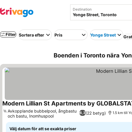
Destination
Filter
Sortera efter
Pris
Yonge Street
Gra
Boenden i Toronto nära Yon
Modern Lillian St Apartments by GLOBALST
Avkopplande bubbelpool, ångbastu
(22 betyg)
6,3
1.5 km till 
och bastu, Inomhuspool
Se priser
Välj datum för att se exakta priser