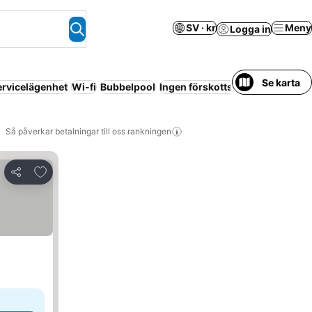
SV · kr
Meny
Logga in
Se karta
ervicelägenhet
Wi-fi
Bubbelpool
Ingen förskottsbetalning krävs
Så påverkar betalningar till oss rankningen
Lägg till i Mina Favoriter
Dela