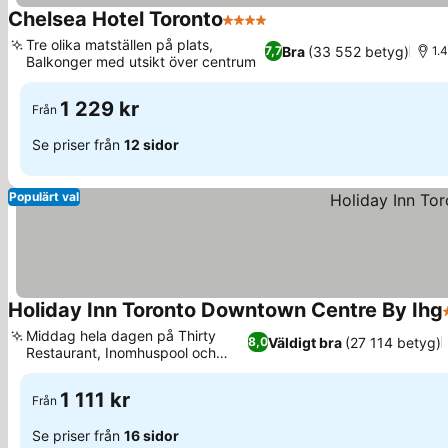
Chelsea Hotel Toronto
4 Stjärnor
Se priser
Tre olika matställen på plats,
Bra
(33 552 betyg)
7,7
1.
Balkonger med utsikt över centrum
Se priser
1 229 kr
Från
Se priser från
12 sidor
Populärt val
Holiday Inn Toronto Downtown Centre By Ihg
Middag hela dagen på Thirty
Väldigt bra
(27 114 betyg)
8,0
Restaurant, Inomhuspool och
Se priser
gym
1 111 kr
Från
Se priser från
16 sidor