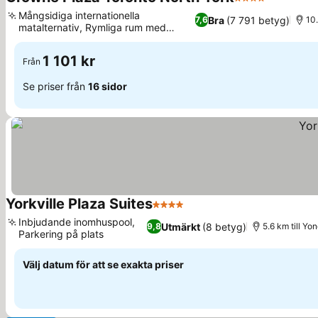
4 Stjärnor
Se priser
Mångsidiga internationella
Bra
(7 791 betyg)
7,6
10
matalternativ, Rymliga rum med
Se priser
stadsvy
1 101 kr
Från
Se priser från
16 sidor
Yorkville Plaza Suites
4 Stjärnor
Se priser
Inbjudande inomhuspool,
Utmärkt
(8 betyg)
9,8
5.6 km till Yo
Parkering på plats
Se priser
Välj datum för att se exakta priser