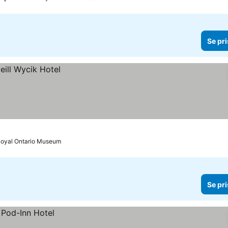
Se pri
l Royal Ontario Museum
Se pri