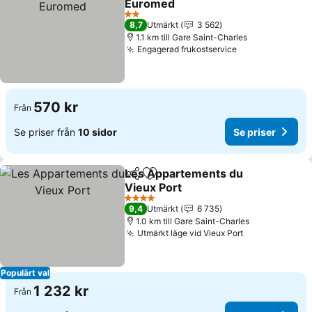
Euromed
2 Stjärnor
8,7
Utmärkt
3 562
1.1 km till Gare Saint-Charles
Engagerad frukostservice
570 kr
Från
Se priser från
10 sidor
Se priser
Les Appartements du
Dela
Lägg till i Mina Favoriter
Vieux Port
4 Stjärnor
9,4
Utmärkt
6 735
1.0 km till Gare Saint-Charles
Utmärkt läge vid Vieux Port
Populärt val
1 232 kr
Från