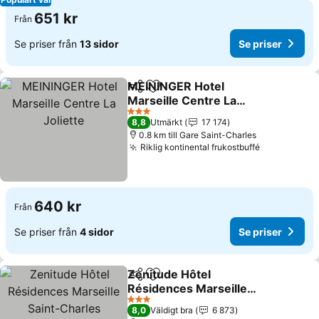
651 kr
Från
Se priser från
13 sidor
Se priser
MEININGER Hotel
Dela
Lägg till i Mina Favoriter
Marseille Centre La
Joliette
3 Stjärnor
8,8
Utmärkt
17 174
0.8 km till Gare Saint-Charles
Riklig kontinental frukostbuffé
640 kr
Från
Se priser från
4 sidor
Se priser
Zenitude Hôtel
Dela
Lägg till i Mina Favoriter
Résidences Marseille
Saint-Charles
3 Stjärnor
8,0
Väldigt bra
6 873