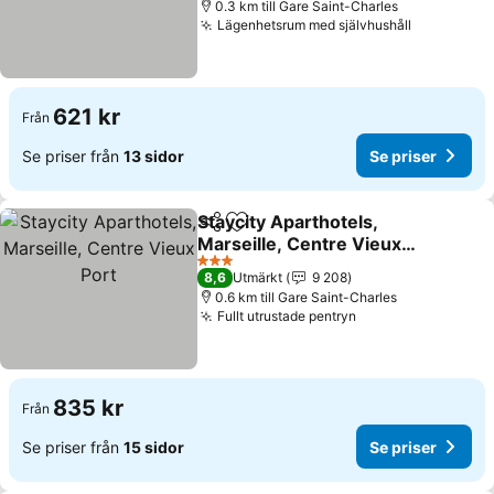
0.3 km till Gare Saint-Charles
Lägenhetsrum med självhushåll
621 kr
Från
Se priser från
13 sidor
Se priser
Staycity Aparthotels,
Dela
Lägg till i Mina Favoriter
Marseille, Centre Vieux
Port
3 Stjärnor
8,6
Utmärkt
9 208
0.6 km till Gare Saint-Charles
Fullt utrustade pentryn
835 kr
Från
Se priser från
15 sidor
Se priser