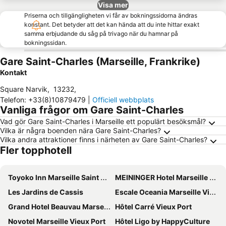
Visa mer
Priserna och tillgängligheten vi får av bokningssidorna ändras
konstant. Det betyder att det kan hända att du inte hittar exakt
samma erbjudande du såg på trivago när du hamnar på
bokningssidan.
Gare Saint-Charles (Marseille, Frankrike)
Kontakt
Square Narvik
,
13232
,
Telefon
:
+33(8)10879479
|
Officiell webbplats
Vanliga frågor om Gare Saint-Charles
Vad gör Gare Saint-Charles i Marseille ett populärt besöksmål?
Vilka är några boenden nära Gare Saint-Charles?
Vilka andra attraktioner finns i närheten av Gare Saint-Charles?
Fler topphotell
Toyoko Inn Marseille Saint Charles
MEININGER Hotel Marseille Centre La Joliette
Les Jardins de Cassis
Escale Oceania Marseille Vieux Port
Grand Hotel Beauvau Marseille Vieux-Port - MGallery Collection
Hôtel Carré Vieux Port
Novotel Marseille Vieux Port
Hôtel Ligo by HappyCulture