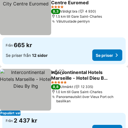
Centre Euromed
4 Stjärnor
8,3
Väldigt bra
4 930
1.5 km till Gare Saint-Charles
Välutrustade pentryn
665 kr
Från
Se priser från
12 sidor
Se priser
Intercontinental Hotels
Dela
Lägg till i Mina Favoriter
Marseille - Hotel Dieu By
Ihg
5 Stjärnor
8,8
Utmärkt
12 335
1.0 km till Gare Saint-Charles
Panoramautsikt över Vieux Port och
basilikan
Populärt val
2 437 kr
Från