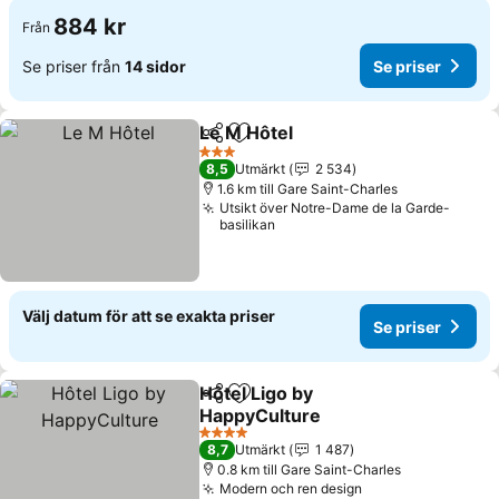
884 kr
Från
Se priser från
14 sidor
Se priser
Le M Hôtel
Dela
Lägg till i Mina Favoriter
3 Stjärnor
8,5
Utmärkt
2 534
1.6 km till Gare Saint-Charles
Utsikt över Notre-Dame de la Garde-
basilikan
Välj datum för att se exakta priser
Se priser
Hôtel Ligo by
Dela
Lägg till i Mina Favoriter
HappyCulture
4 Stjärnor
8,7
Utmärkt
1 487
0.8 km till Gare Saint-Charles
Modern och ren design