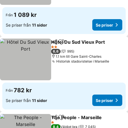
1 089 kr
Från
Se priser från
11 sidor
Se priser
Hôtel Du Sud Vieux Port
Dela
Lägg till i Mina Favoriter
2 Stjärnor
6,6
995
1.1 km till Gare Saint-Charles
Historisk stadsvistelse i Marseille
782 kr
Från
Se priser från
11 sidor
Se priser
The People - Marseille
Dela
Lägg till i Mina Favoriter
1 Stjärnor
8,4
Väldigt bra
7 045