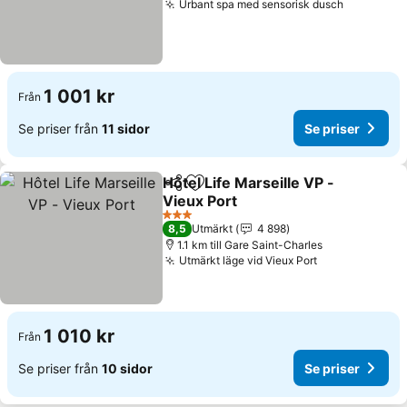
Urbant spa med sensorisk dusch
1 001 kr
Från
Se priser från
11 sidor
Se priser
Hôtel Life Marseille VP -
Dela
Lägg till i Mina Favoriter
Vieux Port
3 Stjärnor
8,5
Utmärkt
4 898
1.1 km till Gare Saint-Charles
Utmärkt läge vid Vieux Port
1 010 kr
Från
Se priser från
10 sidor
Se priser