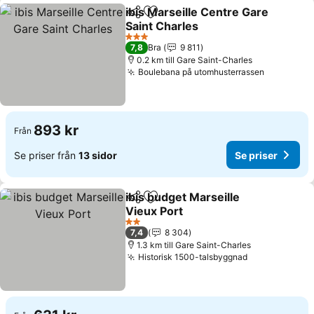
ibis Marseille Centre Gare
Dela
Lägg till i Mina Favoriter
Saint Charles
3 Stjärnor
7,8
Bra
9 811
0.2 km till Gare Saint-Charles
Boulebana på utomhusterrassen
893 kr
Från
Se priser från
13 sidor
Se priser
ibis budget Marseille
Dela
Lägg till i Mina Favoriter
Vieux Port
2 Stjärnor
7,4
8 304
1.3 km till Gare Saint-Charles
Historisk 1500-talsbyggnad