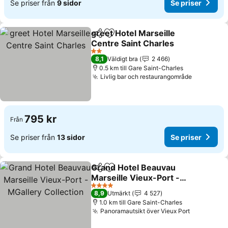
Se priser från
9 sidor
Se priser
greet Hotel Marseille
Dela
Lägg till i Mina Favoriter
Centre Saint Charles
2 Stjärnor
8,1
Väldigt bra
2 466
0.5 km till Gare Saint-Charles
Livlig bar och restaurangområde
795 kr
Från
Se priser från
13 sidor
Se priser
Grand Hotel Beauvau
Dela
Lägg till i Mina Favoriter
Marseille Vieux-Port -
MGallery Collection
4 Stjärnor
8,9
Utmärkt
4 527
1.0 km till Gare Saint-Charles
Panoramautsikt över Vieux Port