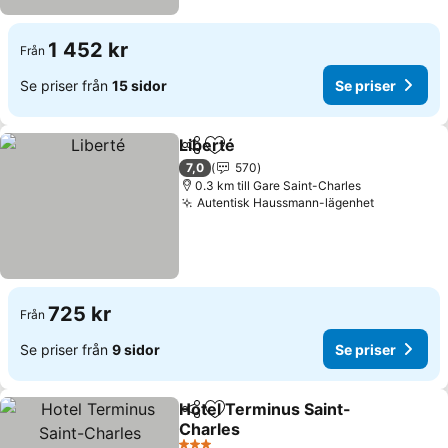
1 452 kr
Från
Se priser från
15 sidor
Se priser
Liberté
Dela
Lägg till i Mina Favoriter
7,0
570
0.3 km till Gare Saint-Charles
Autentisk Haussmann-lägenhet
725 kr
Från
Se priser från
9 sidor
Se priser
Hotel Terminus Saint-
Dela
Lägg till i Mina Favoriter
Charles