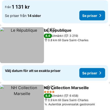
1 131 kr
Från
Se priser från
14 sidor
Se priser
Le République
Dela
Lägg till i Mina Favoriter
8,6
Utmärkt
3 219
0.8 km till Gare Saint-Charles
Välj datum för att se exakta priser
Se priser
NH Collection Marseille
Dela
Lägg till i Mina Favoriter
4 Stjärnor
8,8
Utmärkt
6 458
0.9 km till Gare Saint-Charles
Autentisk provensalsk gastronomi