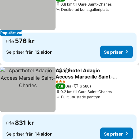
0.8 km till Gare Saint-Charles
Dedikerad konstgalleriplats
Populärt val
576 kr
Från
Se priser från
12 sidor
Se priser
Aparthotel Adagio
Dela
Lägg till i Mina Favoriter
Access Marseille Saint-
Charles
3 Stjärnor
7,8
Bra
6 580
0.2 km till Gare Saint-Charles
Fullt utrustade pentryn
831 kr
Från
Se priser från
14 sidor
Se priser