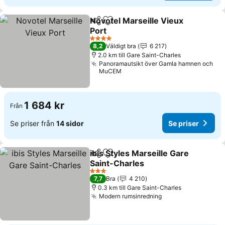
Novotel Marseille Vieux
Dela
Lägg till i Mina Favoriter
Port
4 Stjärnor
8,2
Väldigt bra
6 217
2.0 km till Gare Saint-Charles
Panoramautsikt över Gamla hamnen och
MuCEM
1 684 kr
Från
Se priser från
14 sidor
Se priser
ibis Styles Marseille Gare
Dela
Lägg till i Mina Favoriter
Saint-Charles
3 Stjärnor
7,7
Bra
4 210
0.3 km till Gare Saint-Charles
Modern rumsinredning