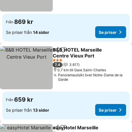
869 kr
Från
Se priser från
14 sidor
Se priser
B&B HOTEL Marseille
Dela
Lägg till i Mina Favoriter
Centre Vieux Port
3 Stjärnor
7,4
3 817
0.7 km till Gare Saint-Charles
Panoramautsikt över Notre-Dame de la
Garde
659 kr
Från
Se priser från
13 sidor
Se priser
easyHotel Marseille
Dela
Lägg till i Mina Favoriter