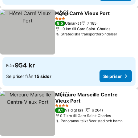
Hôtel Carré Vieux Port
Dela
Lägg till i Mina Favoriter
3 Stjärnor
8,5
Utmärkt
7 185
1.0 km till Gare Saint-Charles
Strategiska transportförbindelser
954 kr
Från
Se priser från
15 sidor
Se priser
Mercure Marseille Centre
Dela
Lägg till i Mina Favoriter
Vieux Port
4 Stjärnor
8,1
Väldigt bra
6 264
0.7 km till Gare Saint-Charles
Panoramautsikt över stad och hamn