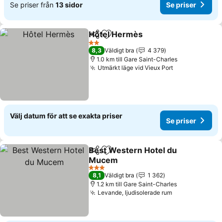
Se priser från
13 sidor
Se priser
Hôtel Hermès
Dela
Lägg till i Mina Favoriter
2 Stjärnor
8,3
Väldigt bra
4 379
1.0 km till Gare Saint-Charles
Utmärkt läge vid Vieux Port
Välj datum för att se exakta priser
Se priser
Best Western Hotel du
Dela
Lägg till i Mina Favoriter
Mucem
3 Stjärnor
8,1
Väldigt bra
1 362
1.2 km till Gare Saint-Charles
Levande, ljudisolerade rum