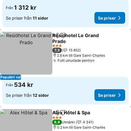
1 312 kr
Från
Se priser från
11 sidor
Se priser
Residhotel Le Grand
Dela
Lägg till i Mina Favoriter
Prado
3 Stjärnor
7,3
15 852
2.6 km till Gare Saint-Charles
Fullt utrustade pentryn
Populärt val
534 kr
Från
Se priser från
12 sidor
Se priser
Alex Hôtel & Spa
Dela
Lägg till i Mina Favoriter
3 Stjärnor
8,9
Utmärkt
4 341
0.2 km till Gare Saint-Charles