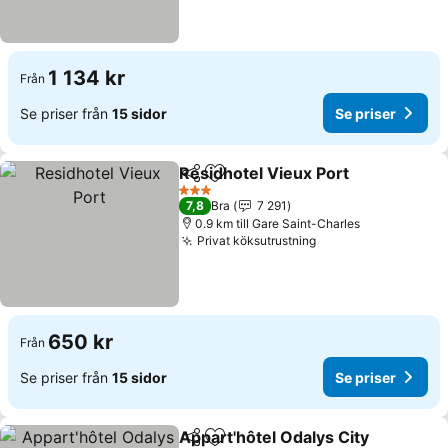
1 134 kr
Från
Se priser från
15 sidor
Se priser
Residhotel Vieux Port
Dela
Lägg till i Mina Favoriter
3 Stjärnor
7,8
Bra
7 291
0.9 km till Gare Saint-Charles
Privat köksutrustning
650 kr
Från
Se priser från
15 sidor
Se priser
Appart'hôtel Odalys City
Dela
Lägg till i Mina Favoriter