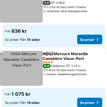
3 Stjärnor
7,3
4 682
0.2 km till Gare Saint-Charles
Autentisk lokal matupplevelse
836 kr
Från
Se priser från
10 sidor
Se priser
Hôtel Mercure Marseille
Dela
Lägg till i Mina Favoriter
Canebière Vieux-Port
4 Stjärnor
8,4
Väldigt bra
3 231
0.8 km till Gare Saint-Charles
Kreativ medelhavsgastronomi
1 075 kr
Från
Se priser från
14 sidor
Se priser