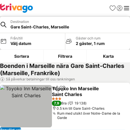
Favoriter
Logga 
Me
Destination
Gare Saint-Charles, Marseille
Från/till
Gäster och rum
Välj datum
2 gäster, 1 rum
Sortera
Filtrera
Karta
Boenden i Marseille nära Gare Saint-Charles
(Marseille, Frankrike)
Så påverkar betalningar till oss rankningen
Toyoko Inn Marseille
Dela
Lägg till i Mina Favoriter
Saint Charles
3 Stjärnor
7,9
Bra
19 138
0.5 km till Gare Saint-Charles
Rum med utsikt över Notre-Dame de la
Garde
Populärt val