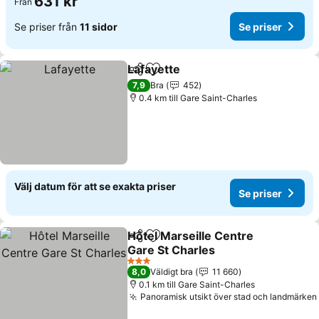
631 kr
Från
Se priser från
11 sidor
Se priser
Lafayette
Dela
Lägg till i Mina Favoriter
7,9
Bra
452
0.4 km till Gare Saint-Charles
Välj datum för att se exakta priser
Se priser
Hôtel Marseille Centre
Dela
Lägg till i Mina Favoriter
Gare St Charles
3 Stjärnor
8,0
Väldigt bra
11 660
0.1 km till Gare Saint-Charles
Panoramisk utsikt över stad och landmärken