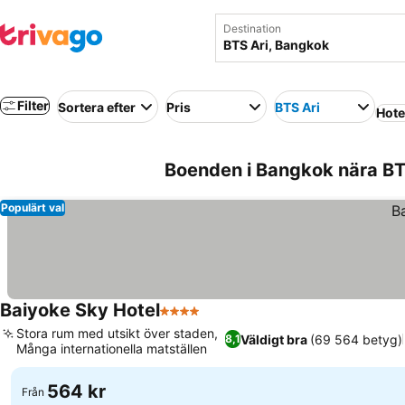
Destination
Filter
Sortera efter
Pris
BTS Ari
Hote
Boenden i Bangkok nära BT
Populärt val
Baiyoke Sky Hotel
4 Stjärnor
Se priser
Stora rum med utsikt över staden,
Väldigt bra
(69 564 betyg)
8,1
Många internationella matställen
Se priser
564 kr
Från