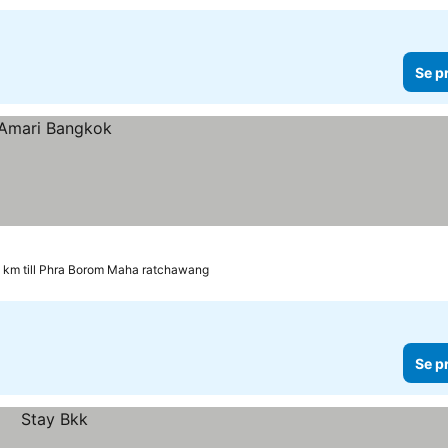
Se p
2 km till Phra Borom Maha ratchawang
Se p