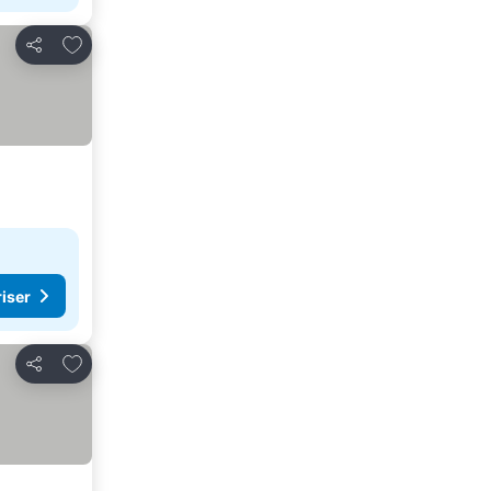
Lägg till i Mina Favoriter
Dela
riser
Lägg till i Mina Favoriter
Dela