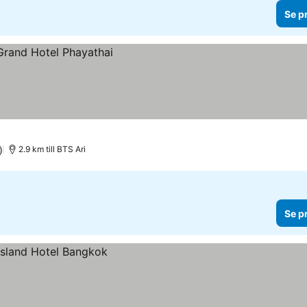
Se p
)
2.9 km till BTS Ari
Se p