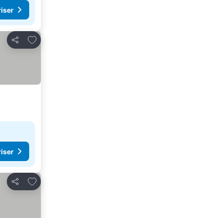
riser
Lägg till i Mina Favoriter
Dela
riser
Lägg till i Mina Favoriter
Dela