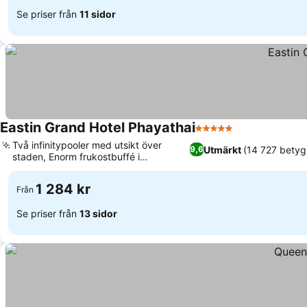
Se priser från
11 sidor
Eastin Grand Hotel Phayathai
5 Stjärnor
Se priser
Två infinitypooler med utsikt över
Utmärkt
(14 727 betyg
9,6
staden, Enorm frukostbuffé i
Se priser
marknadsstil
1 284 kr
Från
Se priser från
13 sidor