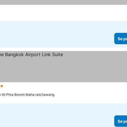
Se p
Stjärnor
Se priser
m till Phra Borom Maha ratchawang
Se p