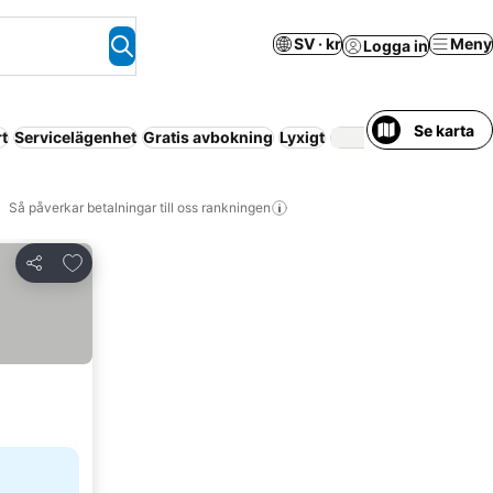
SV · kr
Meny
Logga in
Se karta
t
Servicelägenhet
Gratis avbokning
Lyxigt
Så påverkar betalningar till oss rankningen
Lägg till i Mina Favoriter
Dela