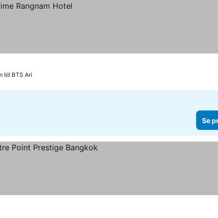
 till BTS Ari
Se p
r
 priser