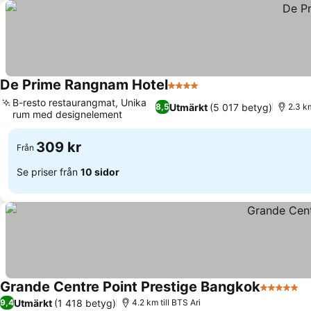
De Prime Rangnam Hotel
4 Stjärnor
Se priser
B-resto restaurangmat, Unika
Utmärkt
(5 017 betyg)
8,5
2.3 km
rum med designelement
Se priser
309 kr
Från
Se priser från
10 sidor
Grande Centre Point Prestige Bangkok
5 Stjärno
Se
Utmärkt
(1 418 betyg)
9,4
4.2 km till BTS Ari