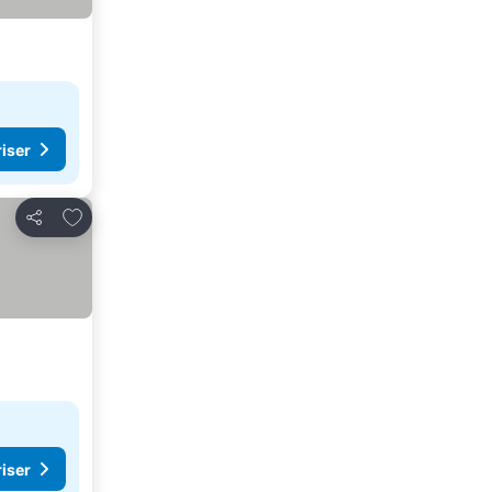
riser
Lägg till i Mina Favoriter
Dela
riser