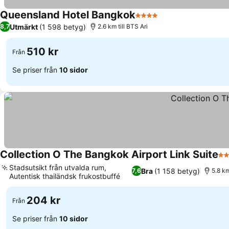
Queensland Hotel Bangkok
4 Stjärnor
Se priser
Utmärkt
(1 598 betyg)
8,7
2.6 km till BTS Ari
510 kr
Från
Se priser från
10 sidor
Collection O The Bangkok Airport Link Suite
3 
Stadsutsikt från utvalda rum,
Bra
(1 158 betyg)
7,6
5.8 k
Autentisk thailändsk frukostbuffé
Se priser
204 kr
Från
Se priser från
10 sidor