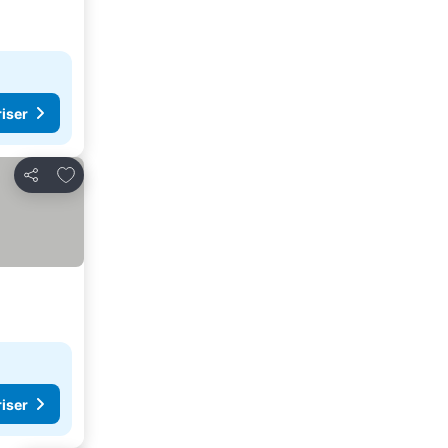
riser
Lägg till i Mina Favoriter
Dela
riser