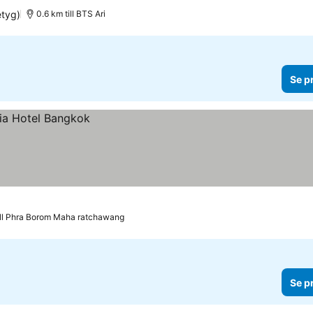
etyg)
0.6 km till BTS Ari
Se p
till Phra Borom Maha ratchawang
Se p