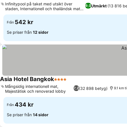
Infinitypool på taket med utsikt över
Utmärkt
(13 816 b
9,0
staden, Internationell och thailändsk mat
Se priser
på Hilly's
542 kr
Från
Se priser från
12 sidor
Asia Hotel Bangkok
4 Stjärnor
Se priser
Mångsidig internationell mat,
(32 898 betyg)
7,2
9.1 km 
Majestätisk och renoverad lobby
Se priser
434 kr
Från
Se priser från
14 sidor