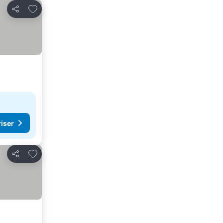
Lägg till i Mina Favoriter
Dela
riser
Lägg till i Mina Favoriter
Dela