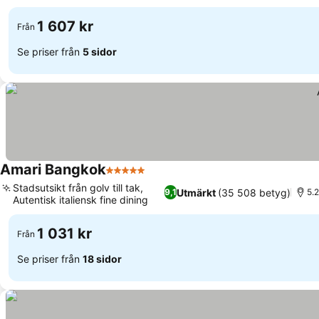
1 607 kr
Från
Se priser från
5 sidor
Amari Bangkok
5 Stjärnor
Se priser
Stadsutsikt från golv till tak,
Utmärkt
(35 508 betyg)
9,1
5.
Autentisk italiensk fine dining
Se priser
1 031 kr
Från
Se priser från
18 sidor