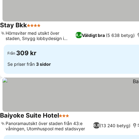
Stay Bkk
4 Stjärnor
Se priser
Hörnsviter med utsikt över
Väldigt bra
(5 638 betyg)
8,4
staden, Snygg lobbydesign i
Se priser
marmor
309 kr
Från
Se priser från
3 sidor
Baiyoke Suite Hotel
3 Stjärnor
Se priser
Panoramautsikt över staden från 43:e
(13 240 betyg)
6,8
våningen, Utomhuspool med stadsvyer
Se priser