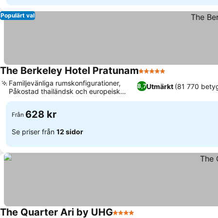
Populärt val
The Berkeley Hotel Pratunam
5 Stjärnor
Se priser
Familjevänliga rumskonfigurationer,
Utmärkt
(81 770 bety
8,7
Påkostad thailändsk och europeisk
Se priser
design
628 kr
Från
Se priser från
12 sidor
The Quarter Ari by UHG
4 Stjärnor
Se priser