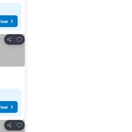
riser
Lägg till i Mina Favoriter
Dela
riser
Lägg till i Mina Favoriter
Dela