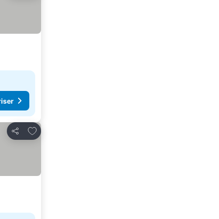
riser
Lägg till i Mina Favoriter
Dela