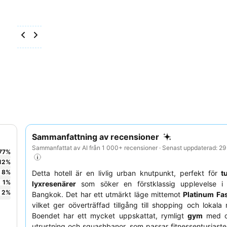
Sammanfattning av recensioner
Sammanfattat av AI från 1 000+ recensioner · Senast uppdaterad: 2
77
%
12
%
8
%
Detta hotell är en livlig urban knutpunkt, perfekt för
t
1
%
lyxresenärer
som söker en förstklassig upplevelse i 
2
%
Bangkok. Det har ett utmärkt läge mittemot
Platinum Fa
vilket ger oöverträffad tillgång till shopping och lokala
Boendet har ett mycket uppskattat, rymligt
gym
med o
utrustning och squashbanor, som passar fitnessentusiaste