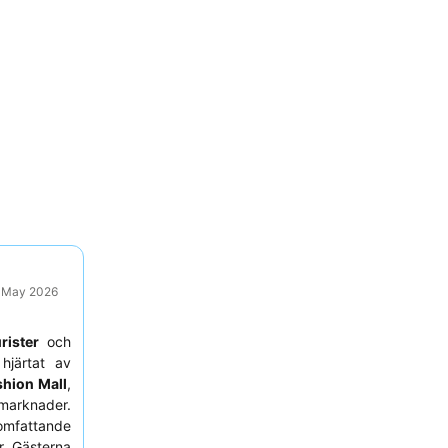
9 May 2026
urister
och
hjärtat av
shion Mall
,
 marknader.
mfattande
r. Gästerna