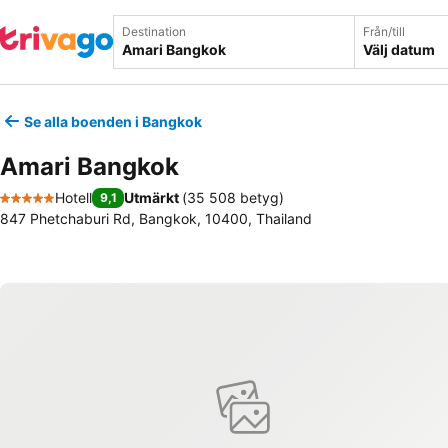
Destination
Från/till
Välj datum
Se alla boenden i Bangkok
Amari Bangkok
Hotell
Utmärkt
(
35 508 betyg
)
9,1
5 Stjärnor
847 Phetchaburi Rd, Bangkok, 10400, Thailand