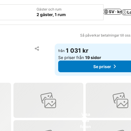
Gäster och rum
SV · kr
L
2 gäster, 1 rum
Så påverkar betalningar till os
Lägg till i Mina Favoriter
1 031 kr
från
Dela
Se priser från
19 sidor
Se priser