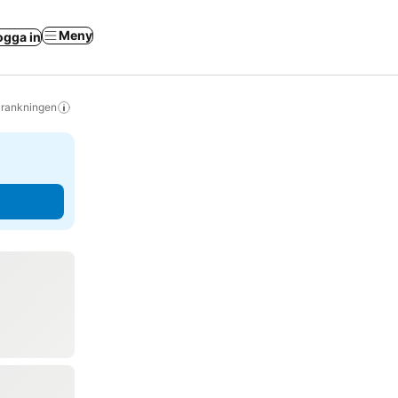
Meny
ogga in
s rankningen