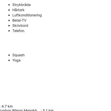
Strykbräda
Hårtork
Luftkonditionering
Betal-TV
Skrivbord
Telefon
Squash
Yoga
:
4.7
km
Wat Phra Chettuphon Wimon Mangkhalaram Ratchaworamahawihan
:
5.1
km