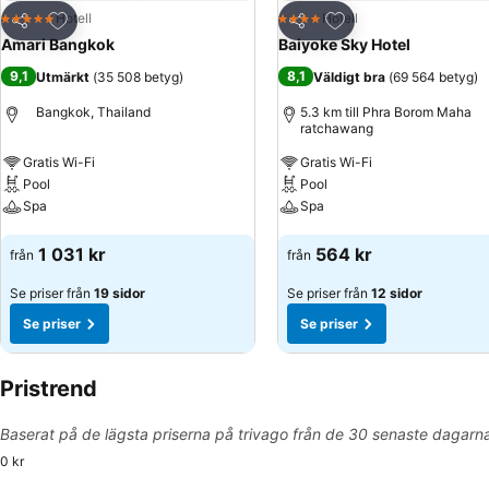
Lägg till i Mina Favoriter
Lägg till i Mina Favo
Hotell
Hotell
5 Stjärnor
4 Stjärnor
Dela
Dela
Amari Bangkok
Baiyoke Sky Hotel
9,1
8,1
Utmärkt
(
35 508 betyg
)
Väldigt bra
(
69 564 betyg
)
Bangkok, Thailand
5.3 km till Phra Borom Maha
ratchawang
Gratis Wi-Fi
Gratis Wi-Fi
Pool
Pool
Spa
Spa
Se priser
Se priser
1 031 kr
564 kr
från
från
Se priser från
19 sidor
Se priser från
12 sidor
Se priser
Se priser
Pristrend
Baserat på de lägsta priserna på trivago från de 30 senaste dagarn
0 kr