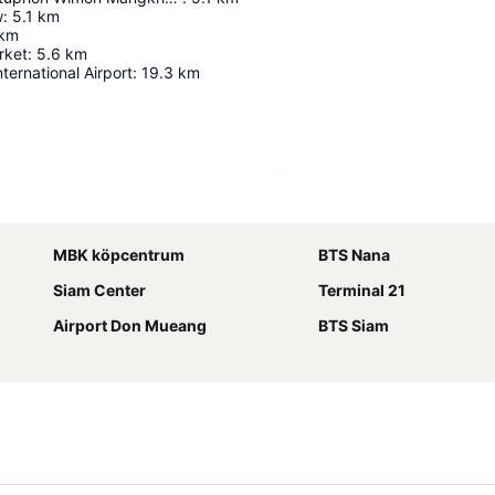
w
:
5.1
km
km
rket
:
5.6
km
ernational Airport
:
19.3
km
Förstora kartan
MBK köpcentrum
BTS Nana
Siam Center
Terminal 21
Airport Don Mueang
BTS Siam