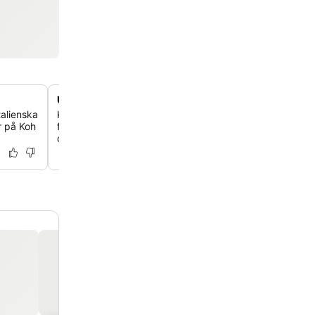
Utomhuspool och örtagård
talienska
Koppla av vid utomhuspoolen på åttonde våningen, som
r på Koh
fridfull örtagård, en gångväg och en dedikerad bar vid 
cocktails.