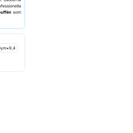
ssionella
buffén
som
ernativ. För
ögre våning
Gym
•
9,4