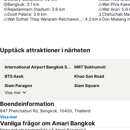
Bangkok
:
3.1
km
Wat Phra Kae
Rajadamnern Stadium
:
3.6
km
Wat Arun
:
5.6
Dusit Palace
:
3.9
km
Chatuchak Ma
Wat Suthat Thep Wararam Ratchaworamahawihan
:
4.2
km
Don Mueang Int
Upptäck attraktioner i närheten
International Airport Bangkok Suvarnabhumi
MRT Sukhumvit
BTS Asok
Khao San Road
Siam Paragon
Siam Square
Visa mer
Boendeinformation
847 Phetchaburi Rd, Bangkok, 10400, Thailand
Visa mer
Vanliga frågor om Amari Bangkok
Finns det ett poolområde på Amari Bangkok?