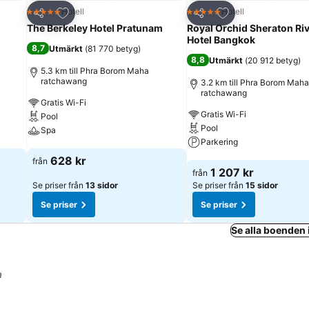
riter
Lägg till i Mina Favoriter
Lägg till i Mina Fa
Hotell
Hotell
5 Stjärnor
5 Stjärnor
Dela
Dela
The Berkeley Hotel Pratunam
Royal Orchid Sheraton Ri
Hotel Bangkok
8,7
Utmärkt
(
81 770 betyg
)
8,8
Utmärkt
(
20 912 betyg
)
5.3 km till Phra Borom Maha
ratchawang
3.2 km till Phra Borom Maha
ratchawang
Gratis Wi-Fi
Gratis Wi-Fi
Pool
Pool
Spa
Parkering
Se priser
628 kr
från
Se priser
1 207 kr
från
Se priser från
13 sidor
Se priser från
15 sidor
Se priser
Se priser
Se alla boenden
a