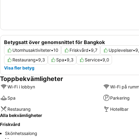
Betygsatt över genomsnittet för Bangkok
Utomhusaktiviteter
•
10
Friskvård
•
9,7
Upplevelser
•
9
Restaurang
•
9,3
Spa
•
9,3
Service
•
9,0
Visa fler betyg
Toppbekvämligheter
Wi-Fi i lobbyn
Wi-Fi på rum
Spa
Parkering
Restaurang
Hotellbar
Alla bekvämligheter
Friskvård
Skönhetssalong