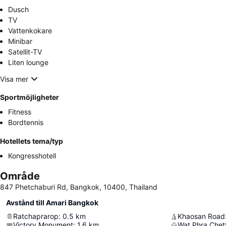
Dusch
TV
Vattenkokare
Minibar
Satellit-TV
Liten lounge
Visa mer
Sportmöjligheter
Fitness
Bordtennis
Hotellets tema/typ
Kongresshotell
Område
847 Phetchaburi Rd, Bangkok, 10400, Thailand
Avstånd till Amari Bangkok
Ratchaprarop
:
0.5
km
Khaosan Road
Victory Monument
:
1.6
km