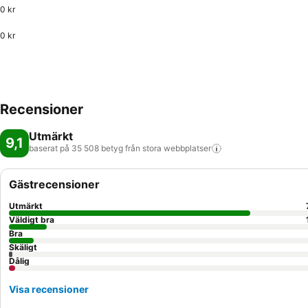
0 kr
0 kr
Recensioner
Utmärkt
9,1
baserat på 35 508 betyg från stora
webbplatser
Gästrecensioner
Utmärkt
Väldigt bra
Bra
Skäligt
Dålig
Visa recensioner