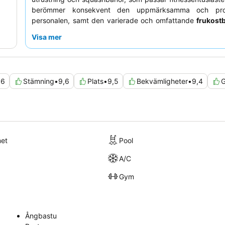
berömmer konsekvent den uppmärksamma och profe
personalen, samt den varierade och omfattande
frukost
inkluderar ett brett utbud av internationella och lokala alt
Visa mer
en förbättrad vistelse, överväg att boka ett rum på en h
för
fantastisk utsikt över staden
.
,6
Stämning
•
9,6
Plats
•
9,5
Bekvämligheter
•
9,4
met
Pool
A/C
Gym
Ångbastu