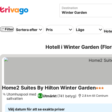
Destination
Filter
Sortera efter
Pris
Läge
Hote
Hotell i Winter Garden (Flo
Home2 Suites By Hilton Winter Garden
3 Stjärn
Se 
Utomhuspool med
Utmärkt
(741 betyg)
9,3
2.8 km till Centrum
saltvatten
Se priser
Välj datum för att se exakta priser