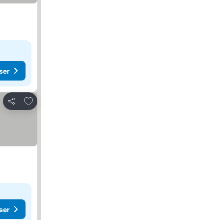
ser
Lägg till i Mina Favoriter
Dela
nor
 priser
ser