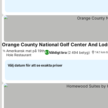
Orange County National Golf Center And Lo
Amerikansk mat på 19th
Väldigt bra
(2 494 betyg)
8,1
14.1 km t
Hole Restaurant
Se priser
Välj datum för att se exakta priser