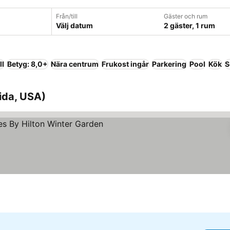
Från/till
Gäster och rum
Välj datum
2 gäster, 1 rum
ll
Betyg: 8,0+
Nära centrum
Frukost ingår
Parkering
Pool
Kök
S
rida, USA)
or
priser