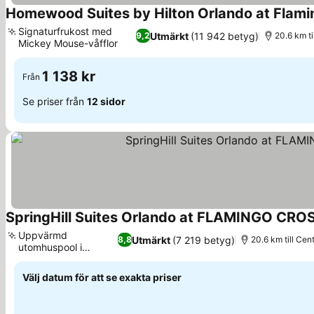
Homewood Suites by Hilton Orlando at Flami
Signaturfrukost med
Utmärkt
(11 942 betyg)
9,2
20.6 km t
Mickey Mouse-våfflor
Se priser
1 138 kr
Från
Se priser från
12 sidor
SpringHill Suites Orlando at FLAMINGO CR
Uppvärmd
Utmärkt
(7 219 betyg)
8,8
20.6 km till Ce
utomhuspool i
Se priser
resortstil
Välj datum för att se exakta priser