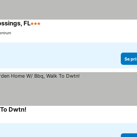
ssings, FL
3 Stjärnor
Se priser
Centrum
Se pri
 To Dwtn!
Se priser