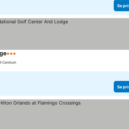
Se pri
dge
3 Stjärnor
Se priser
ill Centrum
Se pri