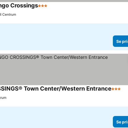
ngo Crossings
3 Stjärnor
Se priser
ill Centrum
Se pri
OSSINGS® Town Center/Western Entrance
3 Stjär
Se
ntrum
Se pri