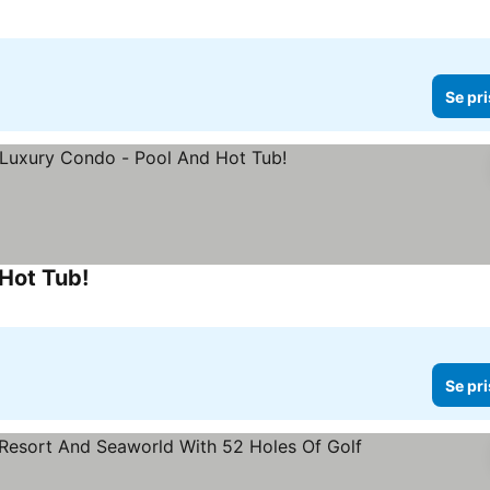
Se pri
 Hot Tub!
Se priser
Se pri