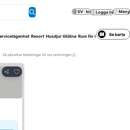
SV · kr
Meny
Logga in
Se karta
ervicelägenhet
Resort
Husdjur tillåtna
Rum för icke-rökare
Så påverkar betalningar till oss rankningen
Lägg till i Mina Favoriter
Dela