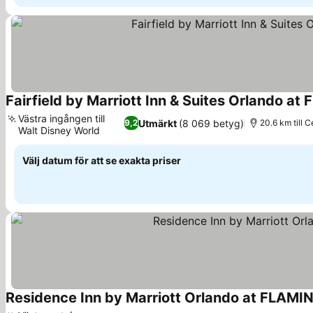
Fairfield by Marriott Inn & Suites Orlando
Västra ingången till
Utmärkt
(8 069 betyg)
9,2
20.6 km till 
Walt Disney World
Se priser
Välj datum för att se exakta priser
Residence Inn by Marriott Orlando at FLA