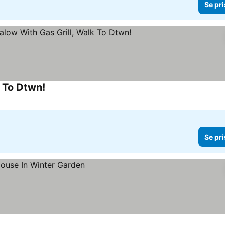
Se pri
 To Dtwn!
Se priser
Se pri