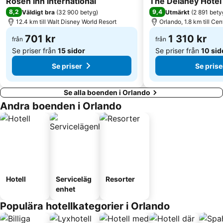
Rosen Inn International
The Delaney Hotel
8,2
9,4
Väldigt bra
(
32 900 betyg
)
Utmärkt
(
2 891 bety
12.4 km till Walt Disney World Resort
Orlando, 1.8 km till Ce
701 kr
1 310 kr
från
från
Se priser från
15 sidor
Se priser från
10 sid
Se priser
Se prise
Se alla boenden i Orlando
Andra boenden i Orlando
Hotell
Serviceläg
Resorter
enhet
Populära hotellkategorier i Orlando