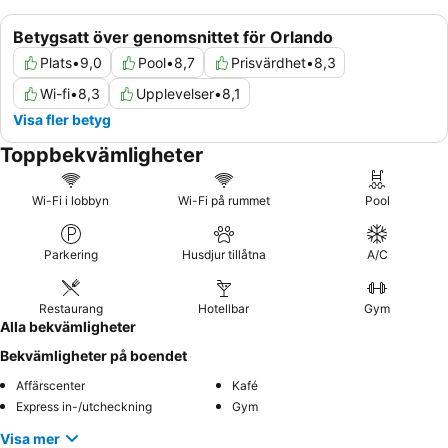
Betygsatt över genomsnittet för Orlando
Plats
•
9,0
Pool
•
8,7
Prisvärdhet
•
8,3
Wi-fi
•
8,3
Upplevelser
•
8,1
Visa fler betyg
Toppbekvämligheter
Wi-Fi i lobbyn
Wi-Fi på rummet
Pool
Parkering
Husdjur tillåtna
A/C
Restaurang
Hotellbar
Gym
Alla bekvämligheter
Bekvämligheter på boendet
Affärscenter
Kafé
Express in-/utcheckning
Gym
Visa mer