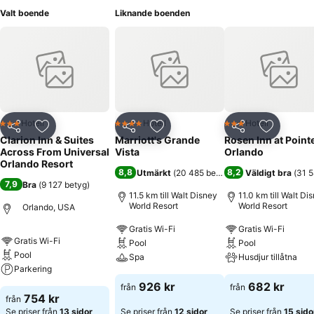
Valt boende
Liknande boenden
Hotell
Hotell
Hotell
3 Stjärnor
4 Stjärnor
3 Stjärnor
Dela
Lägg till i Mina Favoriter
Dela
Lägg till i Mina Favoriter
Dela
Lägg till
Clarion Inn & Suites
Marriott's Grande
Rosen Inn at Point
Across From Universal
Vista
Orlando
Orlando Resort
8,8
8,2
Utmärkt
(
20 485 betyg
)
Väldigt bra
(
31 5
7,9
Bra
(
9 127 betyg
)
11.5 km till Walt Disney
11.0 km till Walt Di
World Resort
World Resort
Orlando, USA
Gratis Wi-Fi
Gratis Wi-Fi
Gratis Wi-Fi
Pool
Pool
Pool
Spa
Husdjur tillåtna
Parkering
926 kr
682 kr
från
från
754 kr
från
Se priser från
13 sidor
Se priser från
12 sidor
Se priser från
15 sido