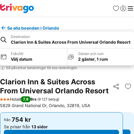
Favoriter
Logga 
Me
Se alla boenden i Orlando
Destination
Clarion Inn & Suites Across From Universal Orlando Resort
Från/till
Gäster och rum
Välj datum
2 gäster, 1 rum
Så påverkar betalningar till oss rankningen
Clarion Inn & Suites Across
From Universal Orlando Resort
Dela
Läg
Hotell
7,9
Bra
(
9 127 betyg
)
3 Stjärnor
5829 Grand National Dr, Orlando, 32819, USA
754 kr
754 kr
från
från
Se priser från
13 sidor
Se priser från
13 sidor