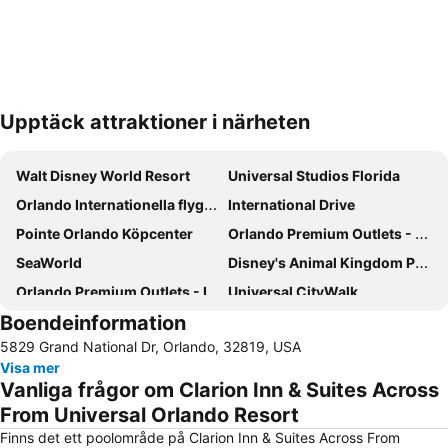
Upptäck attraktioner i närheten
Förstora kartan
Walt Disney World Resort
Universal Studios Florida
Orlando Internationella flygplats
International Drive
Pointe Orlando Köpcenter
Orlando Premium Outlets - Vineland Ave
SeaWorld
Disney's Animal Kingdom Park
Orlando Premium Outlets - International Drive
Universal CityWalk
Boendeinformation
Magic Kingdom Park - Walt Disney World Resort
Orange County kongresscenter
5829 Grand National Dr, Orlando, 32819, USA
Universal's Studios Islands of Adventure
Downtown Arts District of Orlando
Visa mer
The Wizarding World of Harry Potter
Lake Eola Park
Vanliga frågor om Clarion Inn & Suites Across
Florida Mall köpcentrum
Mall At Millenia
From Universal Orlando Resort
Central Florida Home & Garden Show Orlando
Epcot International Flower & Garden Festival
Finns det ett poolområde på Clarion Inn & Suites Across From