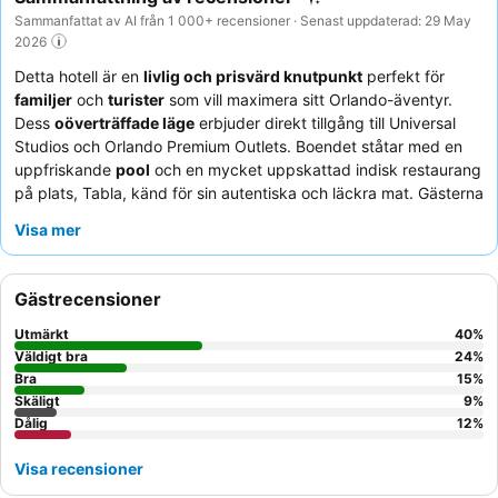
Sammanfattat av AI från 1 000+ recensioner · Senast uppdaterad: 29 May
2026
Detta hotell är en
livlig och prisvärd knutpunkt
perfekt för
familjer
och
turister
som vill maximera sitt Orlando-äventyr.
Dess
oöverträffade läge
erbjuder direkt tillgång till Universal
Studios och Orlando Premium Outlets. Boendet ståtar med en
uppfriskande
pool
och en mycket uppskattad indisk restaurang
på plats, Tabla, känd för sin autentiska och läckra mat. Gästerna
berömmer konsekvent den
vänliga och hjälpsamma
Visa mer
personalen
, som bidrar till en positiv och stödjande
serviceupplevelse. För en lugnare vistelse, överväg att be om
ett rum som vetter bort från motorvägen.
Gästrecensioner
Utmärkt
40
%
Väldigt bra
24
%
Bra
15
%
Skäligt
9
%
Dålig
12
%
Visa recensioner