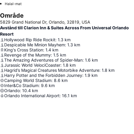
Halal-mat
Område
5829 Grand National Dr, Orlando, 32819, USA
Avstånd till Clarion Inn & Suites Across From Universal Orlando
Resort
Hollywood Rip Ride Rockit
:
1.3
km
Despicable Me Minion Mayhem
:
1.3
km
King's Cross Station
:
1.4
km
Revenge of the Mummy
:
1.5
km
The Amazing Adventures of Spider-Man
:
1.6
km
Jurassic World VelociCoaster
:
1.8
km
Hagrid’s Magical Creatures Motorbike Adventure
:
1.8
km
Harry Potter and the Forbidden Journey
:
1.9
km
Camping World Stadium
:
8.6
km
Inter&Co Stadium
:
9.6
km
Orlando
:
10.4
km
Orlando International Airport
:
16.1
km