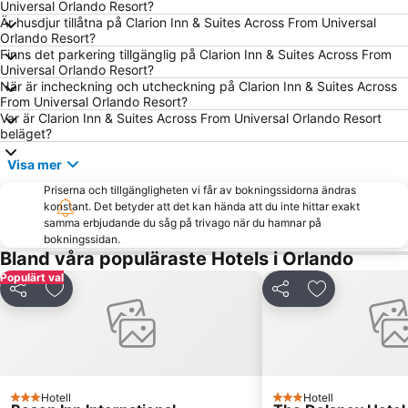
Universal Orlando Resort?
NADA Convention & Exposition
Mickey’s Not-So-Scary Halloween Party
Är husdjur tillåtna på Clarion Inn & Suites Across From Universal
Orlando Resort?
Orlando Sanford Internationella flygplats
Orlando International
Finns det parkering tillgänglig på Clarion Inn & Suites Across From
Dezerland Park Orlando
Global Pet Expo
Universal Orlando Resort?
När är incheckning och utcheckning på Clarion Inn & Suites Across
Disney Springs
Lake Buena Vista Factory Shops
From Universal Orlando Resort?
Var är Clarion Inn & Suites Across From Universal Orlando Resort
Epcot - Walt Disney World Resort
Gatorland Orlando
beläget?
Halloween Horror Nights
Orange Tree
Visa mer
Grand Bohemian
PGA Merchandise Show Orlando
Priserna och tillgängligheten vi får av bokningssidorna ändras
Macy's Thanksgiving Day Parade
Mickey’s Very Merry Christmas Party
konstant. Det betyder att det kan hända att du inte hittar exakt
samma erbjudande du såg på trivago när du hamnar på
Winter Park
FBC Mortgage Stadium
bokningssidan.
Bland våra populäraste Hotels i Orlando
Populärt val
Dela
Lägg till i Mina Favoriter
Dela
Lägg till i Mi
Hotell
Hotell
3 Stjärnor
3 Stjärnor