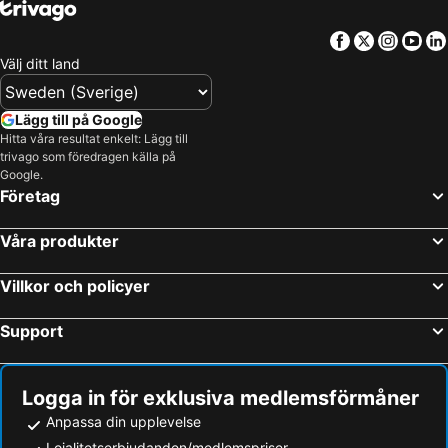
Facebook
Twitter
Insta
Yo
Välj ditt land
Lägg till på Google
Hitta våra resultat enkelt: Lägg till
trivago som föredragen källa på
Google.
Företag
Våra produkter
Villkor och policyer
Support
Logga in för exklusiva medlemsförmåner
Anpassa din upplevelse
Lojalitetserbjudanden/medlemspriser