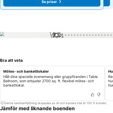
Se priser
Se priser
1 / 87
Bra att veta
Mötes- och bankettlokaler
Hu
Håll dina speciella evenemang eller gruppfiranden i Tabla
Re
Ballroom, som erbjuder 2700 sq. ft. flexibel mötes- och
hu
bankettlokal.
hu
Denna sammanfattning skapades av AI och kanske inte är 100 % korrekt.
Jämför med liknande boenden