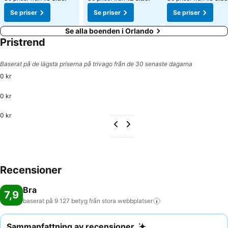
Se priser
Se priser
Se priser
Se alla boenden i Orlando
Pristrend
Baserat på de lägsta priserna på trivago från de 30 senaste dagarna
0 kr
0 kr
0 kr
Recensioner
Bra
7,9
baserat på 9 127 betyg från stora
webbplatser
Sammanfattning av recensioner