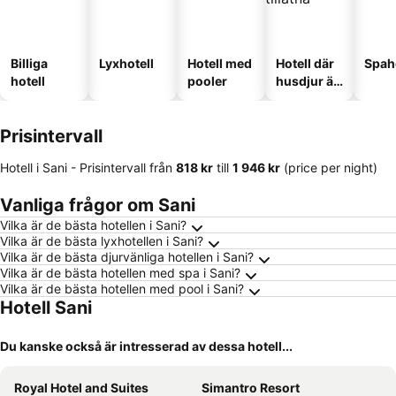
Billiga
Lyxhotell
Hotell med
Hotell där
Spah
hotell
pooler
husdjur är
tillåtna
Prisintervall
Hotell i Sani -
Prisintervall
från
‎818 kr
till
‎1 946 kr
(price per night)
Vanliga frågor om Sani
Vilka är de bästa hotellen i Sani?
Vilka är de bästa lyxhotellen i Sani?
Vilka är de bästa djurvänliga hotellen i Sani?
Vilka är de bästa hotellen med spa i Sani?
Vilka är de bästa hotellen med pool i Sani?
Hotell Sani
Du kanske också är intresserad av dessa hotell...
Royal Hotel and Suites
Simantro Resort