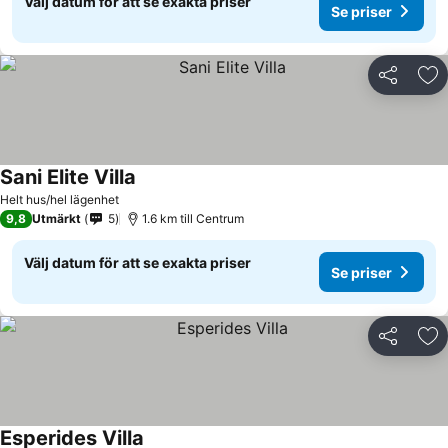
Välj datum för att se exakta priser
Se priser
Dela
Läg
Sani Elite Villa
Helt hus/hel lägenhet
9,8
Utmärkt
5
1.6 km till Centrum
Välj datum för att se exakta priser
Se priser
Dela
Läg
Esperides Villa