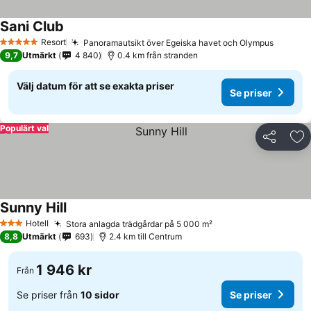
Sani Club
Resort
Panoramautsikt över Egeiska havet och Olympus
5 Stjärnor
9,7
Utmärkt
4 840
0.4 km från stranden
Välj datum för att se exakta priser
Se priser
Populärt val
Dela
Läg
Sunny Hill
Hotell
Stora anlagda trädgårdar på 5 000 m²
3 Stjärnor
8,8
Utmärkt
693
2.4 km till Centrum
1 946 kr
Från
Se priser från
10 sidor
Se priser