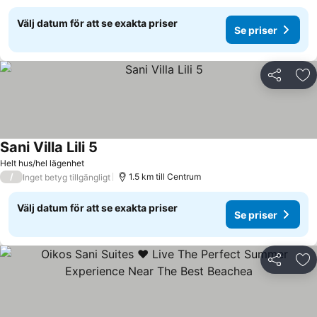
Välj datum för att se exakta priser
Se priser
Dela
Läg
Sani Villa Lili 5
Helt hus/hel lägenhet
/
1.5 km till Centrum
Inget betyg tillgängligt
Välj datum för att se exakta priser
Se priser
Dela
Läg