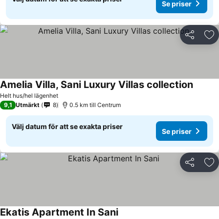
Se priser
Dela
Läg
Amelia Villa, Sani Luxury Villas collection
Helt hus/hel lägenhet
9,1
Utmärkt
8
0.5 km till Centrum
Välj datum för att se exakta priser
Se priser
Dela
Läg
Ekatis Apartment In Sani