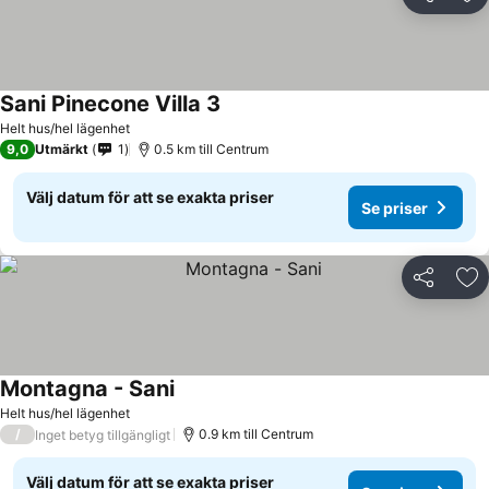
Dela
Läg
Sani Pinecone Villa 3
Helt hus/hel lägenhet
9,0
Utmärkt
1
0.5 km till Centrum
Välj datum för att se exakta priser
Se priser
Dela
Läg
Montagna - Sani
Helt hus/hel lägenhet
/
0.9 km till Centrum
Inget betyg tillgängligt
Välj datum för att se exakta priser