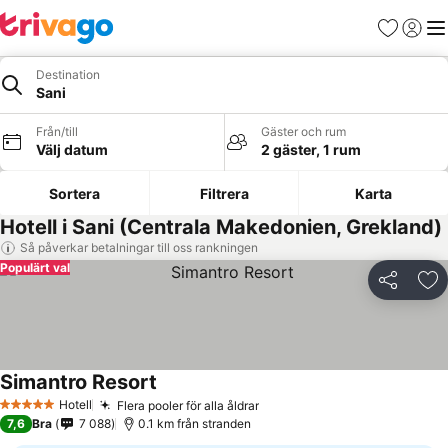
Favoriter
Logga 
Me
Destination
Sani
Från/till
Gäster och rum
Välj datum
2 gäster, 1 rum
Sortera
Filtrera
Karta
Hotell i Sani (Centrala Makedonien, Grekland)
Så påverkar betalningar till oss rankningen
Populärt val
Dela
Läg
Simantro Resort
Hotell
Flera pooler för alla åldrar
5 Stjärnor
7,6
Bra
7 088
0.1 km från stranden