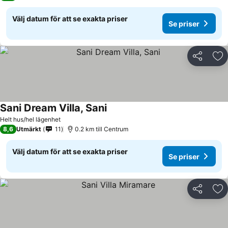
Välj datum för att se exakta priser
Se priser
Dela
Läg
Sani Dream Villa, Sani
Helt hus/hel lägenhet
8,6
Utmärkt
11
0.2 km till Centrum
Välj datum för att se exakta priser
Se priser
Dela
Läg