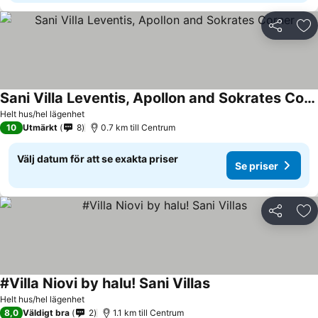
Dela
Läg
Sani Villa Leventis, Apollon and Sokrates Corner
Helt hus/hel lägenhet
10
Utmärkt
8
0.7 km till Centrum
Välj datum för att se exakta priser
Se priser
Dela
Läg
#Villa Niovi by halu! Sani Villas
Helt hus/hel lägenhet
8,0
Väldigt bra
2
1.1 km till Centrum