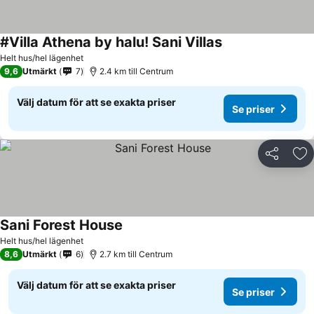
#Villa Athena by halu! Sani Villas
Helt hus/hel lägenhet
9,6
Utmärkt
7
2.4 km till Centrum
Välj datum för att se exakta priser
Se priser
Dela
Läg
Sani Forest House
Helt hus/hel lägenhet
8,6
Utmärkt
6
2.7 km till Centrum
Välj datum för att se exakta priser
Se priser