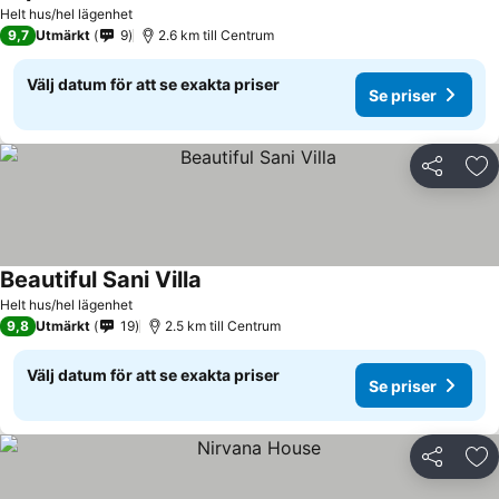
Helt hus/hel lägenhet
9,7
Utmärkt
9
2.6 km till Centrum
Välj datum för att se exakta priser
Se priser
Dela
Läg
Beautiful Sani Villa
Helt hus/hel lägenhet
9,8
Utmärkt
19
2.5 km till Centrum
Välj datum för att se exakta priser
Se priser
Dela
Läg