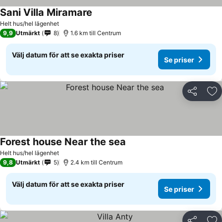
Sani Villa Miramare
Helt hus/hel lägenhet
9,9
Utmärkt
8
1.6 km till Centrum
Välj datum för att se exakta priser
Se priser
Dela
Läg
Forest house Near the sea
Helt hus/hel lägenhet
9,8
Utmärkt
5
2.4 km till Centrum
Välj datum för att se exakta priser
Se priser