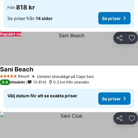
818 kr
Från
Se priser från
14 sidor
Se priser
Populärt val
Dela
Läg
Sani Beach
Resort
Utmärkt strandläge på Cape Sani
5 Stjärnor
9,6
Utmärkt
10 814
0.3 km från stranden
Välj datum för att se exakta priser
Se priser
Dela
Läg