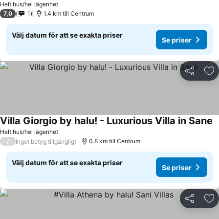
Helt hus/hel lägenhet
7,0
1
1.4 km till Centrum
Välj datum för att se exakta priser
Se priser
Dela
Läg
Villa Giorgio by halu! - Luxurious Villa in Sane
Helt hus/hel lägenhet
/
0.8 km till Centrum
Inget betyg tillgängligt
Välj datum för att se exakta priser
Se priser
Dela
Läg