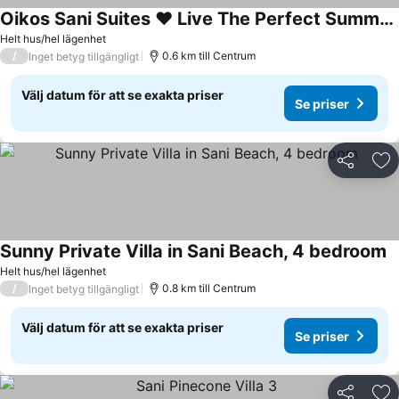
Oikos Sani Suites ❤️ Live The Perfect Summer Experience Near The Best Beachea
Helt hus/hel lägenhet
/
0.6 km till Centrum
Inget betyg tillgängligt
Välj datum för att se exakta priser
Se priser
Dela
Läg
Sunny Private Villa in Sani Beach, 4 bedroom
Helt hus/hel lägenhet
/
0.8 km till Centrum
Inget betyg tillgängligt
Välj datum för att se exakta priser
Se priser