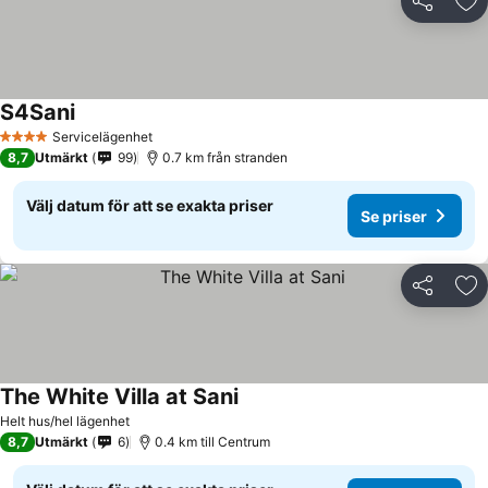
Dela
Läg
S4Sani
Servicelägenhet
4 Stjärnor
8,7
Utmärkt
99
0.7 km från stranden
Välj datum för att se exakta priser
Se priser
Dela
Läg
The White Villa at Sani
Helt hus/hel lägenhet
8,7
Utmärkt
6
0.4 km till Centrum