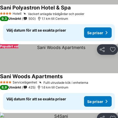
Sani Polyastron Hotel & Spa
Hotell
Vackert anlagda trädgårdar och pooler
4 Stjärnor
9,3
Utmärkt
500
1.1 km till Centrum
Välj datum för att se exakta priser
Se priser
Populärt val
Dela
Läg
Sani Woods Apartments
Servicelägenhet
Fullt utrustade kök i enheterna
4 Stjärnor
8,9
Utmärkt
425
1.6 km till Centrum
Välj datum för att se exakta priser
Se priser