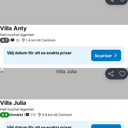
Dela
Läg
Villa Anty
Helt hus/hel lägenhet
6,7
3
1.4 km till Centrum
Välj datum för att se exakta priser
Se priser
Dela
Läg
Villa Julia
Helt hus/hel lägenhet
9,8
Utmärkt
11
0.8 km till Centrum
Välj datum för att se exakta priser