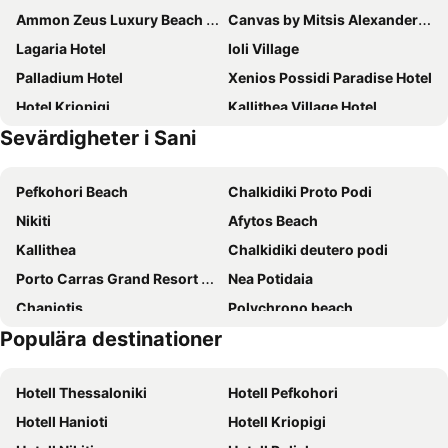
Ammon Zeus Luxury Beach Hotel
Canvas by Mitsis Alexander the Great
Lagaria Hotel
Ioli Village
Palladium Hotel
Xenios Possidi Paradise Hotel
Hotel Kriopigi
Kallithea Village Hotel
Sevärdigheter i Sani
Potidea Palace Hotel
Sunny Hill
Meravia - Leonardo Limited Edition
Alkion Hotel
Pefkohori Beach
Chalkidiki Proto Podi
Mendi Hotel
Hotel Ilios
Nikiti
Afytos Beach
Siviris Golden Beach
EVLOGIA HOTEL SEAFRONT and ANEX by Greek Pride
Kallithea
Chalkidiki deutero podi
Xenios Dolphin Beach Hotel
Alkioni by the sea
Porto Carras Grand Resort Golf Club
Nea Potidaia
Blue Bay Halkidiki Adults only +16
Medusa
Chaniotis
Polychrono beach
Samel Hotel
Sani Dunes
Populära destinationer
Chanioti 3
Siviri
Zelia Halkidiki, part of Destination by Hyatt
Margarita Sea Side Hotel
Potamos
Afytos
Istion Club & Spa
Palma Village
Hotell Thessaloniki
Hotell Pefkohori
Kalogria Beach
Possidi
Sea Level Hotel
Verano Afytos Hotel
Hotell Hanioti
Hotell Kriopigi
Lagomandra
Zeus
Skentos Hotel
Casa Afytos - Adults Only