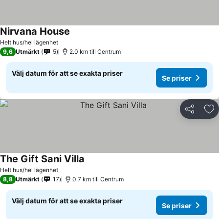
Nirvana House
Helt hus/hel lägenhet
9,6
Utmärkt
5
2.0 km till Centrum
Välj datum för att se exakta priser
Se priser
Dela
Läg
The Gift Sani Villa
Helt hus/hel lägenhet
8,8
Utmärkt
17
0.7 km till Centrum
Välj datum för att se exakta priser
Se priser