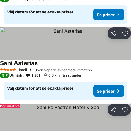
Välj datum för att se exakta priser
Se priser
Dela
Läg
Sani Asterias
Hotell
Omdesignade sviter med ultimat lyx
5 Stjärnor
9,7
Utmärkt
1 201
0.3 km från stranden
Välj datum för att se exakta priser
Se priser
Populärt val
Dela
Läg