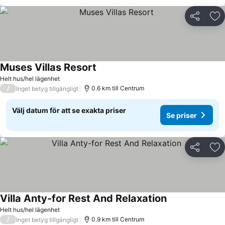
Dela
Läg
Muses Villas Resort
Helt hus/hel lägenhet
/
0.6 km till Centrum
Inget betyg tillgängligt
Välj datum för att se exakta priser
Se priser
Dela
Läg
Villa Anty-for Rest And Relaxation
Helt hus/hel lägenhet
/
0.9 km till Centrum
Inget betyg tillgängligt