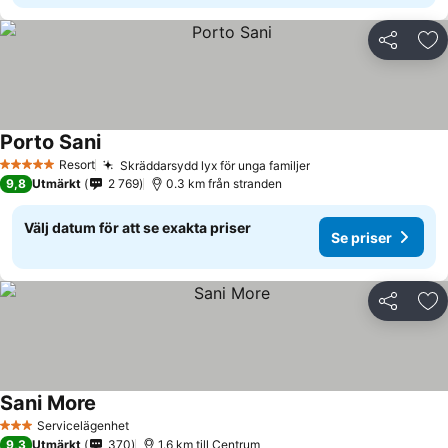
Dela
Läg
Porto Sani
Resort
Skräddarsydd lyx för unga familjer
5 Stjärnor
9,8
Utmärkt
2 769
0.3 km från stranden
Välj datum för att se exakta priser
Se priser
Dela
Läg
Sani More
Servicelägenhet
3 Stjärnor
9,3
Utmärkt
370
1.6 km till Centrum