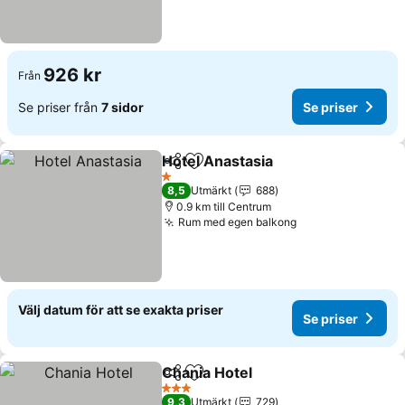
926 kr
Från
Se priser från
7 sidor
Se priser
Hotel Anastasia
Dela
Lägg till i Mina Favoriter
Se priser
1 Stjärnor
8,5
Utmärkt
688
0.9 km till Centrum
Rum med egen balkong
Se priser
Välj datum för att se exakta priser
Se priser
Chania Hotel
Dela
Lägg till i Mina Favoriter
Se priser
3 Stjärnor
9,3
Utmärkt
729