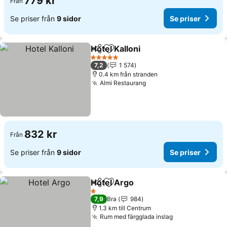
779 kr
Från
Se priser från
9 sidor
Se priser
Hotel Kalloni
Dela
Lägg till i Mina Favoriter
Se priser
5 Stjärnor
7,2
1 574
0.4 km från stranden
Almi Restaurang
Se priser
832 kr
Från
Se priser från
9 sidor
Se priser
Hotel Argo
Dela
Lägg till i Mina Favoriter
Se priser
1 Stjärnor
7,9
Bra
984
1.3 km till Centrum
Rum med färgglada inslag
Se priser