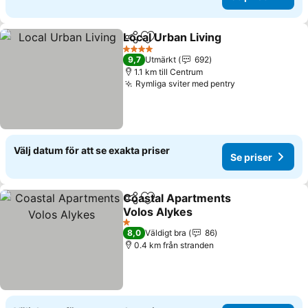
Local Urban Living
Dela
Lägg till i Mina Favoriter
Se prise
4 Stjärnor
9,7
Utmärkt
692
1.1 km till Centrum
Rymliga sviter med pentry
Se priser
Välj datum för att se exakta priser
Se priser
Coastal Apartments
Dela
Lägg till i Mina Favoriter
Volos Alykes
Se priser
1 Stjärnor
8,0
Väldigt bra
86
0.4 km från stranden