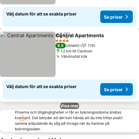
Välj datum för att se exakta priser
Se priser
Central Apartments
Dela
Lägg till i Mina Favoriter
Se pri
4 Stjärnor
9,5
Utmärkt
174
1.2 km till Centrum
Välutrustat kök
Se priser
Välj datum för att se exakta priser
Se priser
Visa mer
Priserna och tillgängligheten vi får av bokningssidorna ändras
konstant. Det betyder att det kan hända att du inte hittar exakt
samma erbjudande du såg på trivago när du hamnar på
bokningssidan.