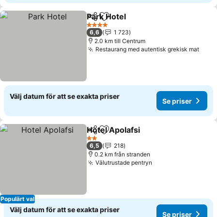
Park Hotel
Dela
Lägg till i Mina Favoriter
Se priser
4 Stjärnor
6,6
1 723
2.0 km till Centrum
Restaurang med autentisk grekisk mat
Se pr
Välj datum för att se exakta priser
Se priser
Hotel Apolafsi
Dela
Lägg till i Mina Favoriter
Se priser
2 Stjärnor
6,5
218
0.2 km från stranden
Välutrustade pentryn
Se priser
Populärt val
Välj datum för att se exakta priser
Se priser