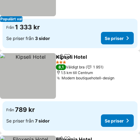
Populärt val
1 333 kr
Från
Se priser från
3 sidor
Se priser
Kipseli Hotel
Dela
Lägg till i Mina Favoriter
Se priser
3 Stjärnor
8,1
Väldigt bra
1 951
1.5 km till Centrum
Modern boutiquehotell-design
Se priser
789 kr
Från
Se priser från
7 sidor
Se priser
Filoxenia Hotel