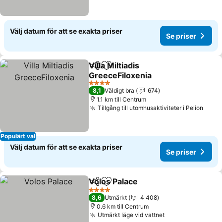
Välj datum för att se exakta priser
Se priser
Villa Miltiadis
Dela
Lägg till i Mina Favoriter
GreeceFiloxenia
Se priser
4 Stjärnor
8,1
Väldigt bra
674
1.1 km till Centrum
Tillgång till utomhusaktiviteter i Pelion
Se pr
Populärt val
Välj datum för att se exakta priser
Se priser
Volos Palace
Dela
Lägg till i Mina Favoriter
Se priser
4 Stjärnor
8,6
Utmärkt
4 408
0.6 km till Centrum
Utmärkt läge vid vattnet
Se priser