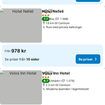
Hotel Nefeli
Dela
Lägg till i Mina Favoriter
Se priser
3 Stjärnor
7,7
Bra
1 568
1.6 km till Centrum
Rum med privata balkonger
Se priser
978 kr
Från
Se priser från
10 sidor
Se priser
Volos Inn Hotel
Dela
Lägg till i Mina Favoriter
Se priser
3 Stjärnor
9,7
Utmärkt
1 076
2.3 km till Centrum
Moderna boenden i lägenhetsstil
Se priser