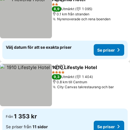
Dela
Lägg till i Mina Favoriter
Se priser
2 Stjärnor
8,9
Utmärkt
1 095
0.1 km från stranden
Nyrenoverade och rena boenden
Se priser
Välj datum för att se exakta priser
Se priser
1910 Lifestyle Hotel
Dela
Lägg till i Mina Favoriter
Se pri
4 Stjärnor
9,3
Utmärkt
1 404
0.8 km till Centrum
City Canvas takrestaurang och bar
Se pris
1 353 kr
Från
Se priser från
11 sidor
Se priser