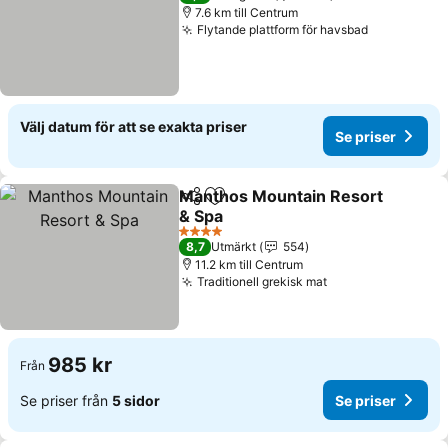
7.6 km till Centrum
Flytande plattform för havsbad
Se priser
Välj datum för att se exakta priser
Se priser
Manthos Mountain Resort
Dela
Lägg till i Mina Favoriter
& Spa
Se priser
4 Stjärnor
8,7
Utmärkt
554
11.2 km till Centrum
Traditionell grekisk mat
Se priser
985 kr
Från
Se priser från
5 sidor
Se priser