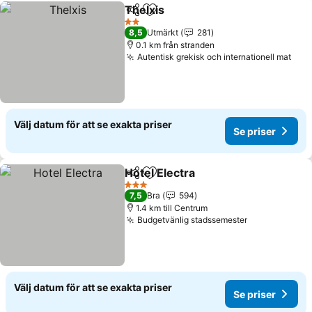
Thelxis
Dela
Lägg till i Mina Favoriter
Se priser
2 Stjärnor
8,5
Utmärkt
281
0.1 km från stranden
Autentisk grekisk och internationell mat
Se p
Välj datum för att se exakta priser
Se priser
Hotel Electra
Dela
Lägg till i Mina Favoriter
Se priser
3 Stjärnor
7,5
Bra
594
1.4 km till Centrum
Budgetvänlig stadssemester
Se priser
Välj datum för att se exakta priser
Se priser