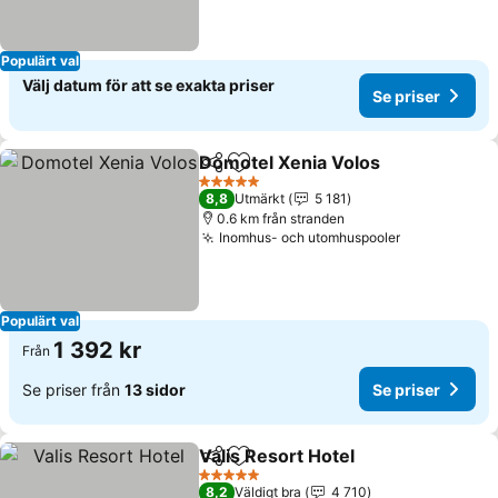
Populärt val
Välj datum för att se exakta priser
Se priser
Domotel Xenia Volos
Dela
Lägg till i Mina Favoriter
Se pr
5 Stjärnor
8,8
Utmärkt
5 181
0.6 km från stranden
Inomhus- och utomhuspooler
Se priser
Populärt val
1 392 kr
Från
Se priser från
13 sidor
Se priser
Valis Resort Hotel
Dela
Lägg till i Mina Favoriter
Se prise
5 Stjärnor
8,2
Väldigt bra
4 710