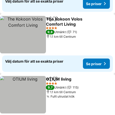
Välj datum för att se exakta priser
Se priser
The Kokoon Volos
Dela
Lägg till i Mina Favoriter
Comfort Living
Se priser
4 Stjärnor
9,8
Utmärkt
71
1.1 km till Centrum
Välj datum för att se exakta priser
Se priser
OTIUM living
Dela
Lägg till i Mina Favoriter
Se priser
4 Stjärnor
9,7
Utmärkt
115
1.1 km till Centrum
Fullt utrustat kök
Se priser