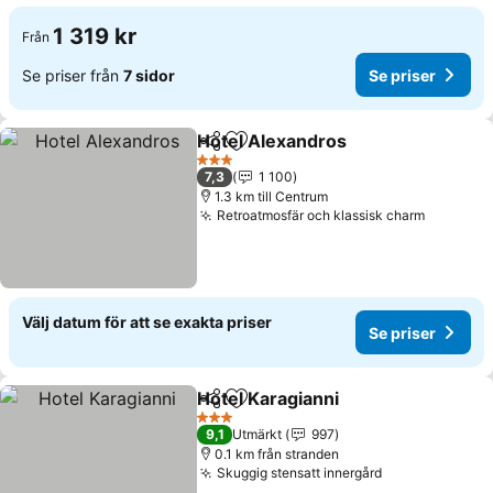
1 319 kr
Från
Se priser från
7 sidor
Se priser
Hotel Alexandros
Dela
Lägg till i Mina Favoriter
Se priser
3 Stjärnor
7,3
1 100
1.3 km till Centrum
Retroatmosfär och klassisk charm
Se prise
Välj datum för att se exakta priser
Se priser
Hotel Karagianni
Dela
Lägg till i Mina Favoriter
Se priser
3 Stjärnor
9,1
Utmärkt
997
0.1 km från stranden
Skuggig stensatt innergård
Se priser