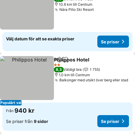
10.6 km till Centrum
Nära Pilio Ski Resort
Se priser
Välj datum för att se exakta priser
Se priser
Philippos Hotel
Dela
Lägg till i Mina Favoriter
Se priser
2 Stjärnor
8,3
Väldigt bra
1 755
1.0 km till Centrum
Balkonger med utsikt över berg eller stad
Se 
Populärt val
940 kr
Från
Se priser från
9 sidor
Se priser