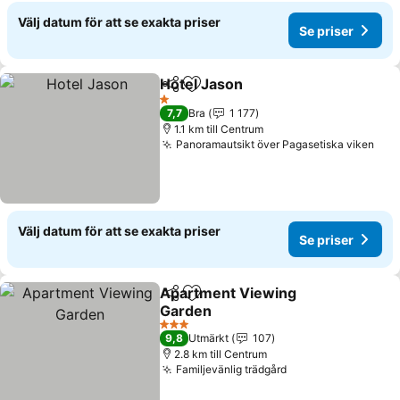
Välj datum för att se exakta priser
Se priser
Hotel Jason
Dela
Lägg till i Mina Favoriter
Se priser
1 Stjärnor
7,7
Bra
1 177
1.1 km till Centrum
Panoramautsikt över Pagasetiska viken
Se p
Välj datum för att se exakta priser
Se priser
Apartment Viewing
Dela
Lägg till i Mina Favoriter
Garden
Se priser
3 Stjärnor
9,8
Utmärkt
107
2.8 km till Centrum
Familjevänlig trädgård
Se priser