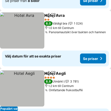
Se priser från
8 sidor
Se priser
Hotel Avra
Dela
Lägg till i Mina Favoriter
Se priser
2 Stjärnor
8,0
Väldigt bra
1 024
1.0 km till Centrum
Panoramautsikt över bukten och hamnen
Se
Välj datum för att se exakta priser
Se priser
Hotel Aegli
Dela
Lägg till i Mina Favoriter
Se priser
4 Stjärnor
8,9
Utmärkt
3 781
1.2 km till Centrum
Omfattande frukostbuffé
Se priser
Populärt val