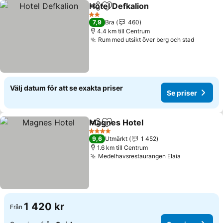
Hotel Defkalion
Dela
Lägg till i Mina Favoriter
Se priser
2 Stjärnor
7,9
Bra
460
4.4 km till Centrum
Rum med utsikt över berg och stad
Se pris
Välj datum för att se exakta priser
Se priser
Magnes Hotel
Dela
Lägg till i Mina Favoriter
Se priser
4 Stjärnor
9,6
Utmärkt
1 452
1.6 km till Centrum
Medelhavsrestaurangen Elaia
Se priser
1 420 kr
Från