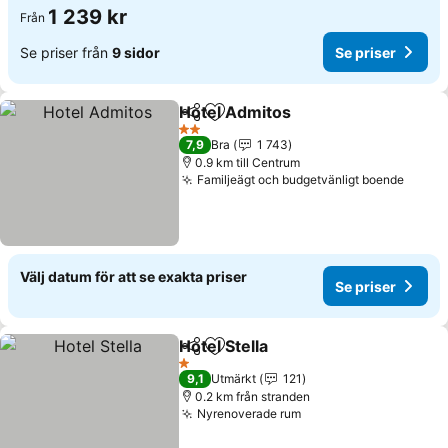
1 239 kr
Från
Se priser från
9 sidor
Se priser
Hotel Admitos
Dela
Lägg till i Mina Favoriter
Se priser
2 Stjärnor
7,9
Bra
1 743
0.9 km till Centrum
Familjeägt och budgetvänligt boende
Se pri
Välj datum för att se exakta priser
Se priser
Hotel Stella
Dela
Lägg till i Mina Favoriter
Se priser
1 Stjärnor
9,1
Utmärkt
121
0.2 km från stranden
Nyrenoverade rum
Se priser