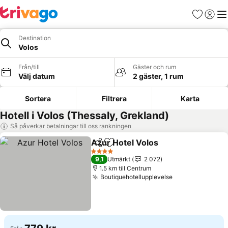
Favoriter
Logga 
Me
Destination
Volos
Från/till
Gäster och rum
Välj datum
2 gäster, 1 rum
Sortera
Filtrera
Karta
Hotell i Volos (Thessaly, Grekland)
Så påverkar betalningar till oss rankningen
Azur Hotel Volos
Dela
Lägg till i Mina Favoriter
Se priser
4 Stjärnor
9,1
Utmärkt
2 072
1.5 km till Centrum
Boutiquehotellupplevelse
Se priser