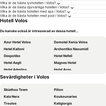
Vilka är de bästa lyxhotellen i Volos?
Vilka är de bästa djurvänliga hotellen i Volos?
Vilka är de bästa hotellen med spa i Volos?
Vilka är de bästa hotellen med pool i Volos?
Hotell Volos
Du kanske också är intresserad av dessa hotell...
Azur Hotel Volos
Domotel Xenia Volos
Hotel Kalloni
Archontiko Naoumidi
Despotiko
Hotel Nefeli
Hotel Aegli
Magnes Hotel
Hotel Admitos
Hotel Argo
Sevärdigheter i Volos
Manthos Mountain Resort & Spa
Hotel Alexandros
Hotel Karagianni
Portaria Hotel
Skiathos Town
Pilion
Tokalis Boutique Hotel & Spa
Valis Resort Hotel
Kala Nera
Κoukounaries
Volos Palace
Philippos Hotel
Τroulos
Katigiorgis
Erofili Hotel and Suites
Pelion Resort