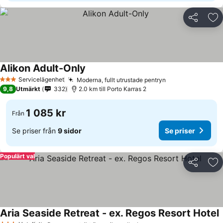
Dela
Läg
Alikon Adult-Only
Servicelägenhet
Moderna, fullt utrustade pentryn
3 Stjärnor
9,8
Utmärkt
332
2.0 km till Porto Karras 2
1 085 kr
Från
Se priser från
9 sidor
Se priser
Populärt val
Dela
Läg
Aria Seaside Retreat - ex. Regos Resort Hotel