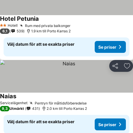
Hotel Petunia
Hotell
Rum med privata balkonger
2 Stjärnor
6,1
539
1.9 km till Porto Karras 2
Välj datum för att se exakta priser
Se priser
Dela
Läg
Naias
Servicelägenhet
Pentryn för måltidsförberedelse
9,3
Utmärkt
431
2.0 km till Porto Karras 2
Välj datum för att se exakta priser
Se priser