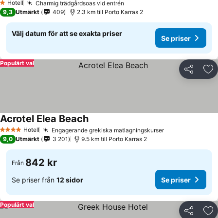
Hotell
Charmig trädgårdsoas vid entrén
1 Stjärnor
9,3
Utmärkt
409
2.3 km till Porto Karras 2
Välj datum för att se exakta priser
Se priser
Populärt val
Dela
Läg
Acrotel Elea Beach
Hotell
Engagerande grekiska matlagningskurser
4 Stjärnor
9,0
Utmärkt
3 201
9.5 km till Porto Karras 2
842 kr
Från
Se priser från
12 sidor
Se priser
Populärt val
Dela
Läg