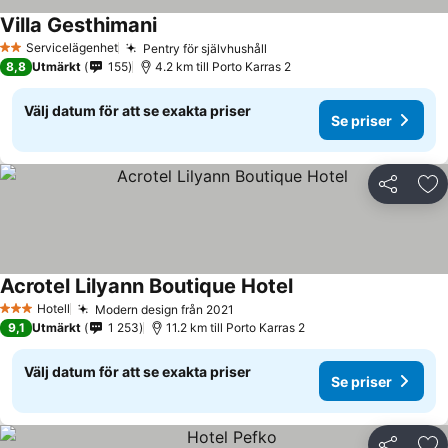
Villa Gesthimani
Servicelägenhet
Pentry för självhushåll
2 Stjärnor
8,8
Utmärkt
155
4.2 km till Porto Karras 2
Välj datum för att se exakta priser
Se priser
Dela
Läg
Acrotel Lilyann Boutique Hotel
Hotell
Modern design från 2021
3 Stjärnor
9,1
Utmärkt
1 253
11.2 km till Porto Karras 2
Välj datum för att se exakta priser
Se priser