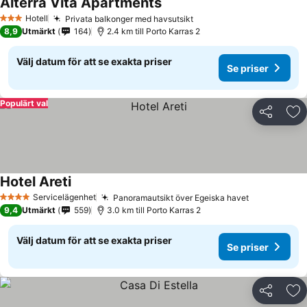
Alterra Vita Apartments
Hotell
Privata balkonger med havsutsikt
3 Stjärnor
8,9
Utmärkt
164
2.4 km till Porto Karras 2
Välj datum för att se exakta priser
Se priser
Populärt val
Dela
Läg
Hotel Areti
Servicelägenhet
Panoramautsikt över Egeiska havet
4 Stjärnor
9,4
Utmärkt
559
3.0 km till Porto Karras 2
Välj datum för att se exakta priser
Se priser
Dela
Läg