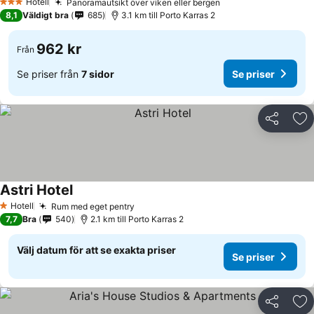
Hotell
Panoramautsikt över viken eller bergen
3 Stjärnor
8,1
Väldigt bra
685
3.1 km till Porto Karras 2
962 kr
Från
Se priser från
7 sidor
Se priser
Dela
Läg
Astri Hotel
Hotell
Rum med eget pentry
1 Stjärnor
7,7
Bra
540
2.1 km till Porto Karras 2
Välj datum för att se exakta priser
Se priser
Dela
Läg