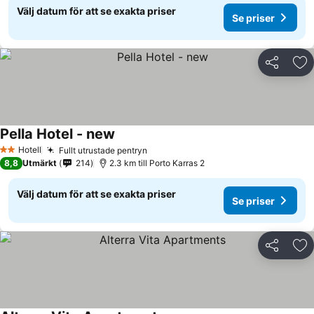
Välj datum för att se exakta priser
Se priser
Dela
Läg
Pella Hotel - new
Hotell
Fullt utrustade pentryn
2 Stjärnor
8,8
Utmärkt
214
2.3 km till Porto Karras 2
Välj datum för att se exakta priser
Se priser
Dela
Läg