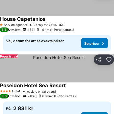
House Capetanios
Servicelägenhet
Pentry för självhushåll
1 Stjärnor
8,6
Utmärkt
484
1.9 km till Porto Karras 2
Välj datum för att se exakta priser
Se priser
Populärt val
Dela
Läg
Poseidon Hotel Sea Resort
Hotell
Avskild privat strand
4 Stjärnor
9,0
Utmärkt
2 669
6.8 km till Porto Karras 2
2 831 kr
Från