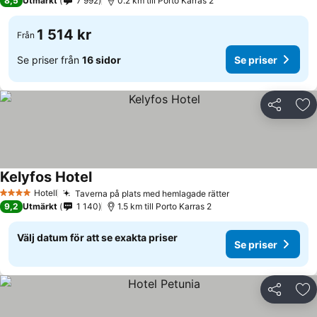
8,5
Utmärkt
7 992
0.2 km till Porto Karras 2
1 514 kr
Från
Se priser från
16 sidor
Se priser
Dela
Läg
Kelyfos Hotel
Hotell
Taverna på plats med hemlagade rätter
4 Stjärnor
9,2
Utmärkt
1 140
1.5 km till Porto Karras 2
Välj datum för att se exakta priser
Se priser
Dela
Läg