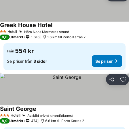
Greek House Hotel
Hotell
Nära Neos Marmaras strand
2 Stjärnor
8,6
Utmärkt
1 616
1.6 km till Porto Karras 2
554 kr
Från
Se priser från
3 sidor
Se priser
Dela
Läg
Saint George
Hotell
Avskild privat strandåtkomst
3 Stjärnor
8,9
Utmärkt
474
6.6 km till Porto Karras 2