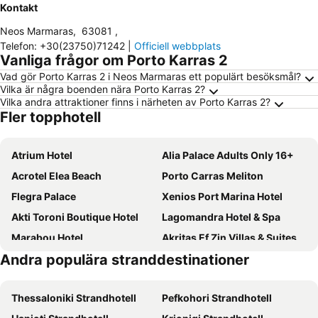
Kontakt
Neos Marmaras
,
63081
,
Telefon
:
+30(23750)71242
|
Officiell webbplats
Vanliga frågor om Porto Karras 2
Vad gör Porto Karras 2 i Neos Marmaras ett populärt besöksmål?
Vilka är några boenden nära Porto Karras 2?
Vilka andra attraktioner finns i närheten av Porto Karras 2?
Fler topphotell
Atrium Hotel
Alia Palace Adults Only 16+
Acrotel Elea Beach
Porto Carras Meliton
Flegra Palace
Xenios Port Marina Hotel
Akti Toroni Boutique Hotel
Lagomandra Hotel & Spa
Marabou Hotel
Akritas Ef Zin Villas & Suites
Andra populära stranddestinationer
Acrotel Athena Pallas
Kassandra Village Resort
Ammoa Luxury Hotel & Spa Resort
Royalty Suites Seaside
Thessaloniki Strandhotell
Pefkohori Strandhotell
Acrotel Lily Ann Village
Toroni Blue Sea Hotel