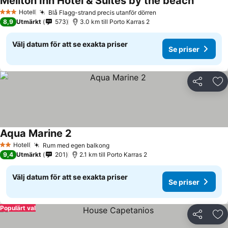
Meliton Inn Hotel & Suites by the beach
Hotell
Blå Flagg-strand precis utanför dörren
3 Stjärnor
8,9
Utmärkt
573
3.0 km till Porto Karras 2
Välj datum för att se exakta priser
Se priser
Dela
Läg
Aqua Marine 2
Hotell
Rum med egen balkong
2 Stjärnor
9,4
Utmärkt
201
2.1 km till Porto Karras 2
Välj datum för att se exakta priser
Se priser
Populärt val
Dela
Läg