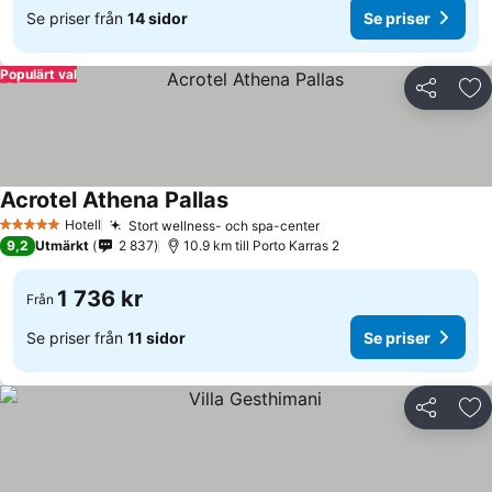
Se priser från
14 sidor
Se priser
Populärt val
Dela
Läg
Acrotel Athena Pallas
Hotell
Stort wellness- och spa-center
5 Stjärnor
9,2
Utmärkt
2 837
10.9 km till Porto Karras 2
1 736 kr
Från
Se priser från
11 sidor
Se priser
Dela
Läg