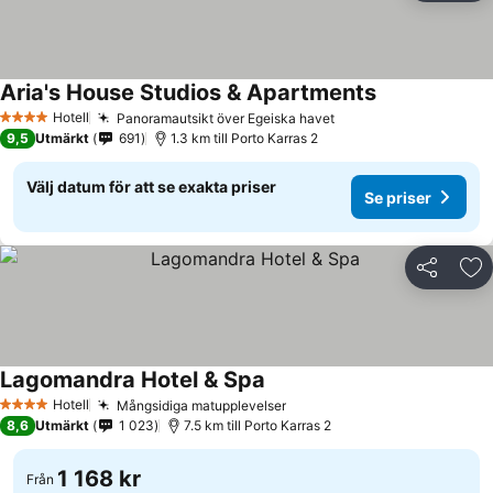
Aria's House Studios & Apartments
Hotell
Panoramautsikt över Egeiska havet
4 Stjärnor
9,5
Utmärkt
691
1.3 km till Porto Karras 2
Välj datum för att se exakta priser
Se priser
Dela
Läg
Lagomandra Hotel & Spa
Hotell
Mångsidiga matupplevelser
4 Stjärnor
8,6
Utmärkt
1 023
7.5 km till Porto Karras 2
1 168 kr
Från