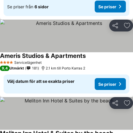
Se priser från
6 sidor
Se priser
Dela
Läg
Ameris Studios & Apartments
Servicelägenhet
4 Stjärnor
9,4
Utmärkt
181
2.1 km till Porto Karras 2
Välj datum för att se exakta priser
Se priser
Dela
Läg