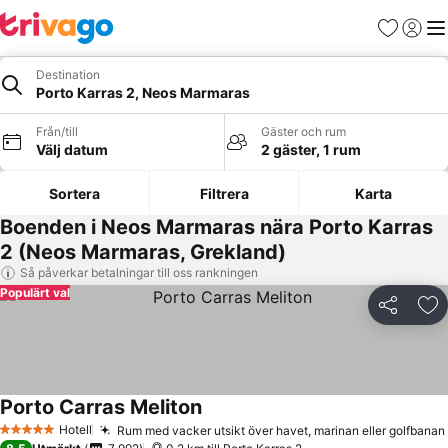
Favoriter
Logga 
Me
Destination
Porto Karras 2, Neos Marmaras
Från/till
Gäster och rum
Välj datum
2 gäster, 1 rum
Sortera
Filtrera
Karta
Boenden i Neos Marmaras nära Porto Karras
2 (Neos Marmaras, Grekland)
Så påverkar betalningar till oss rankningen
Populärt val
Dela
Läg
Porto Carras Meliton
Hotell
Rum med vacker utsikt över havet, marinan eller golfbanan
5 Stjärnor