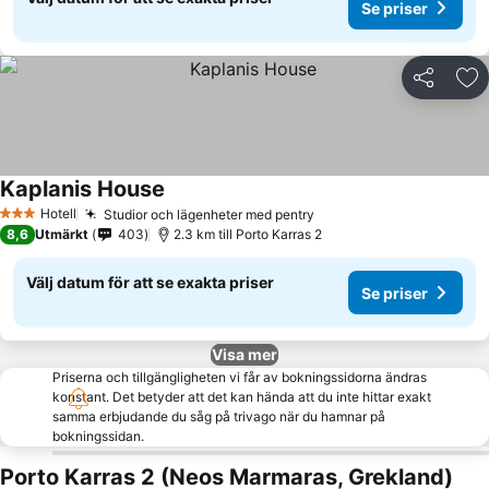
Se priser
Dela
Läg
Kaplanis House
Hotell
Studior och lägenheter med pentry
3 Stjärnor
8,6
Utmärkt
403
2.3 km till Porto Karras 2
Välj datum för att se exakta priser
Se priser
Visa mer
Priserna och tillgängligheten vi får av bokningssidorna ändras
konstant. Det betyder att det kan hända att du inte hittar exakt
samma erbjudande du såg på trivago när du hamnar på
bokningssidan.
Porto Karras 2 (Neos Marmaras, Grekland)