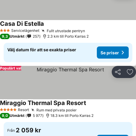
Casa Di Estella
Servicelägenhet
Fullt utrustade pentryn
3 Stjärnor
9,3
Utmärkt
257
2.3 km till Porto Karras 2
Välj datum för att se exakta priser
Se priser
Populärt val
Dela
Läg
Miraggio Thermal Spa Resort
Resort
Rum med privata pooler
5 Stjärnor
9,0
Utmärkt
5 977
18.3 km till Porto Karras 2
2 059 kr
Från