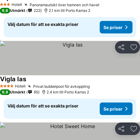
Hotell
Panoramautsikt över hamnen och havet
3 Stjärnor
9,6
Utmärkt
222
2.1 km till Porto Karras 2
Välj datum för att se exakta priser
Se priser
Dela
Läg
Vigla Ias
Hotell
Privat bubbelpool för avkoppling
4 Stjärnor
9,8
Utmärkt
95
2.4 km till Porto Karras 2
Välj datum för att se exakta priser
Se priser
Dela
Läg