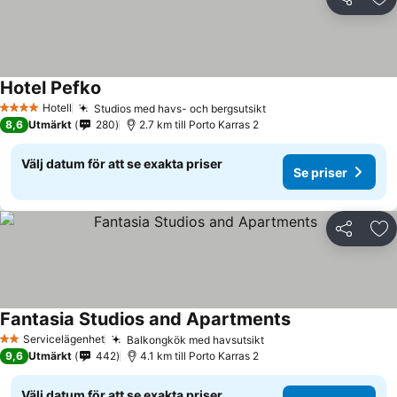
Dela
Läg
Hotel Pefko
Hotell
Studios med havs- och bergsutsikt
4 Stjärnor
8,6
Utmärkt
280
2.7 km till Porto Karras 2
Välj datum för att se exakta priser
Se priser
Dela
Läg
Fantasia Studios and Apartments
Servicelägenhet
Balkongkök med havsutsikt
2 Stjärnor
9,6
Utmärkt
442
4.1 km till Porto Karras 2
Välj datum för att se exakta priser