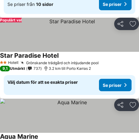
Se priser från
10 sidor
Se priser
Populärt val
Dela
Läg
Star Paradise Hotel
Hotell
Grönskande trädgård och inbjudande pool
2 Stjärnor
9,1
Utmärkt
737
3.2 km till Porto Karras 2
Välj datum för att se exakta priser
Se priser
Dela
Läg
Aqua Marine