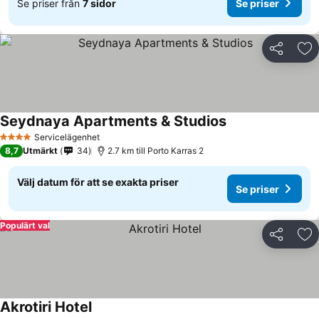
Se priser från
7 sidor
Se priser
Dela
Läg
Seydnaya Apartments & Studios
Servicelägenhet
4 Stjärnor
8,7
Utmärkt
34
2.7 km till Porto Karras 2
Välj datum för att se exakta priser
Se priser
Populärt val
Dela
Läg
Akrotiri Hotel