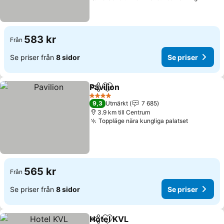
583 kr
Från
Se priser från
8 sidor
Se priser
Pavilion
Dela
Lägg till i Mina Favoriter
Se priser
4 Stjärnor
9,3
Utmärkt
7 685
3.9 km till Centrum
Toppläge nära kungliga palatset
Se priser
565 kr
Från
Se priser från
8 sidor
Se priser
Hotel KVL
Dela