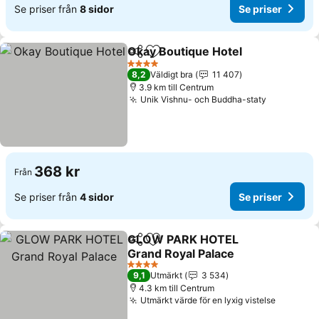
Se priser från
8 sidor
Se priser
Okay Boutique Hotel
Dela
Lägg till i Mina Favoriter
Se pri
4 Stjärnor
8,2
Väldigt bra
11 407
3.9 km till Centrum
Unik Vishnu- och Buddha-staty
Se priser
368 kr
Från
Se priser från
4 sidor
Se priser
GLOW PARK HOTEL
Dela
Lägg till i Mina Favoriter
Grand Royal Palace
Se priser
4 Stjärnor
9,1
Utmärkt
3 534
4.3 km till Centrum
Utmärkt värde för en lyxig vistelse
Se prise