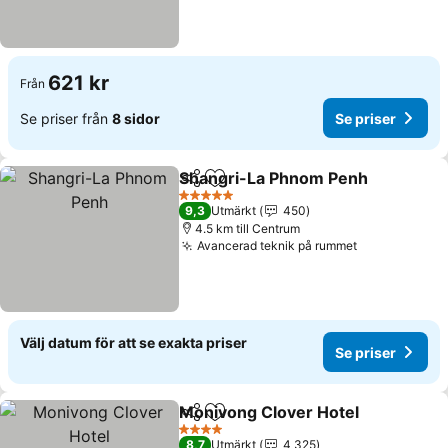
621 kr
Från
Se priser från
8 sidor
Se priser
Shangri-La Phnom Penh
Dela
Lägg till i Mina Favoriter
Se
5 Stjärnor
9,3
Utmärkt
450
4.5 km till Centrum
Avancerad teknik på rummet
Se priser
Välj datum för att se exakta priser
Se priser
Monivong Clover Hotel
Dela
Lägg till i Mina Favoriter
Se 
4 Stjärnor
8,7
Utmärkt
4 325