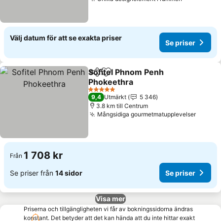
Se priser
Välj datum för att se exakta priser
Se priser
Sofitel Phnom Penh
Dela
Lägg till i Mina Favoriter
Phokeethra
Se priser
5 Stjärnor
9,4
Utmärkt
5 346
3.8 km till Centrum
Mångsidiga gourmetmatupplevelser
Se pri
1 708 kr
Från
Se priser från
14 sidor
Se priser
Visa mer
Priserna och tillgängligheten vi får av bokningssidorna ändras
konstant. Det betyder att det kan hända att du inte hittar exakt