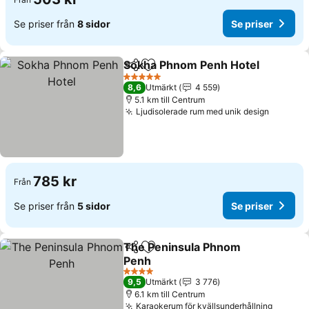
Se priser från
8 sidor
Se priser
Sokha Phnom Penh Hotel
Dela
Lägg till i Mina Favoriter
S
5 Stjärnor
8,6
Utmärkt
4 559
5.1 km till Centrum
Ljudisolerade rum med unik design
Se pris
785 kr
Från
Se priser från
5 sidor
Se priser
The Peninsula Phnom
Dela
Lägg till i Mina Favoriter
Penh
Se priser
4 Stjärnor
9,5
Utmärkt
3 776
6.1 km till Centrum
Karaokerum för kvällsunderhållning
Se pris