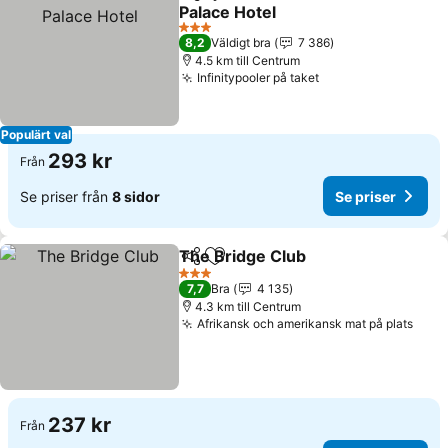
Dela
Lägg till i Mina Favoriter
Palace Hotel
Se priser
3 Stjärnor
8,2
Väldigt bra
7 386
4.5 km till Centrum
Infinitypooler på taket
Se priser
Populärt val
293 kr
Från
Se priser från
8 sidor
Se priser
The Bridge Club
Dela
Lägg till i Mina Favoriter
Se priser
3 Stjärnor
7,7
Bra
4 135
4.3 km till Centrum
Afrikansk och amerikansk mat på plats
Se p
237 kr
Från