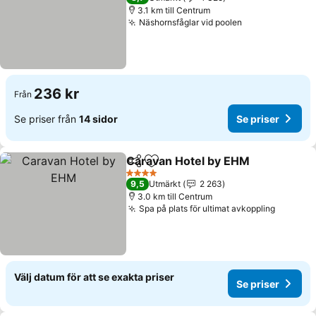
3.1 km till Centrum
Näshornsfåglar vid poolen
Se priser
236 kr
Från
Se priser från
14 sidor
Se priser
Caravan Hotel by EHM
Dela
Lägg till i Mina Favoriter
Se p
4 Stjärnor
9,5
Utmärkt
2 263
3.0 km till Centrum
Spa på plats för ultimat avkoppling
Se pris
Välj datum för att se exakta priser
Se priser