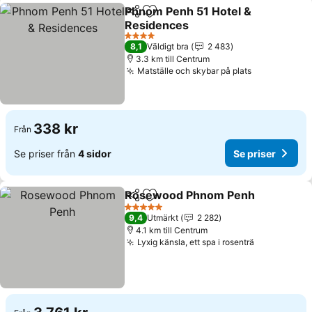
Phnom Penh 51 Hotel &
Dela
Lägg till i Mina Favoriter
Residences
Se priser
4 Stjärnor
8,1
Väldigt bra
2 483
3.3 km till Centrum
Matställe och skybar på plats
Se priser
338 kr
Från
Se priser från
4 sidor
Se priser
Rosewood Phnom Penh
Dela
Lägg till i Mina Favoriter
Se
5 Stjärnor
9,4
Utmärkt
2 282
4.1 km till Centrum
Lyxig känsla, ett spa i rosenträ
Se priser