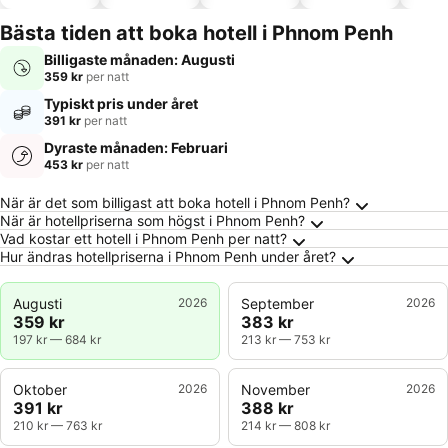
tillåtna
Bästa tiden att boka hotell i Phnom Penh
Billigaste månaden: Augusti
359 kr
per natt
Typiskt pris under året
391 kr
per natt
Dyraste månaden: Februari
453 kr
per natt
Vanliga frågor om Phnom Penh
När är det som billigast att boka hotell i Phnom Penh?
När är hotellpriserna som högst i Phnom Penh?
Vad kostar ett hotell i Phnom Penh per natt?
Hur ändras hotellpriserna i Phnom Penh under året?
Augusti
2026
September
2026
359 kr
383 kr
197 kr
—
684 kr
213 kr
—
753 kr
Oktober
2026
November
2026
391 kr
388 kr
210 kr
—
763 kr
214 kr
—
808 kr