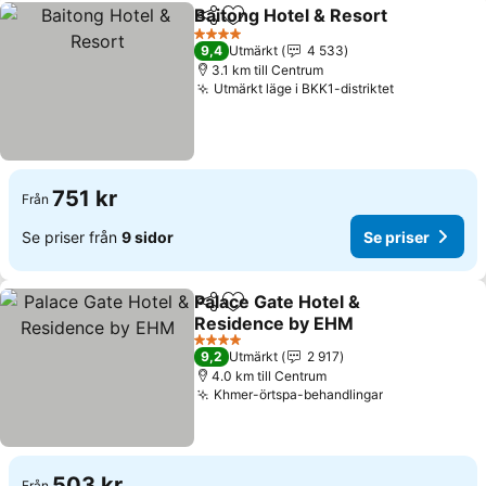
Baitong Hotel & Resort
Dela
Lägg till i Mina Favoriter
Se 
4 Stjärnor
9,4
Utmärkt
4 533
3.1 km till Centrum
Utmärkt läge i BKK1-distriktet
Se priser
751 kr
Från
Se priser från
9 sidor
Se priser
Palace Gate Hotel &
Dela
Lägg till i Mina Favoriter
Residence by EHM
Se priser
4 Stjärnor
9,2
Utmärkt
2 917
4.0 km till Centrum
Khmer-örtspa-behandlingar
Se priser
503 kr
Från