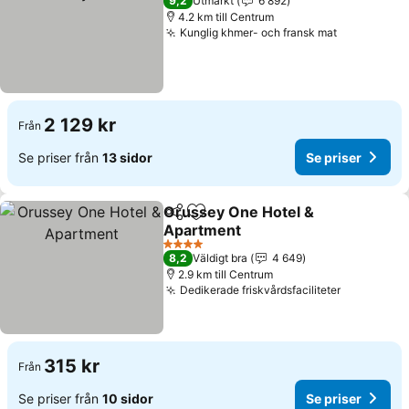
9,2
Utmärkt
6 892
4.2 km till Centrum
Kunglig khmer- och fransk mat
Se priser
2 129 kr
Från
Se priser från
13 sidor
Se priser
Orussey One Hotel &
Dela
Lägg till i Mina Favoriter
Apartment
Se priser
4 Stjärnor
8,2
Väldigt bra
4 649
2.9 km till Centrum
Dedikerade friskvårdsfaciliteter
Se priser
315 kr
Från
Se priser från
10 sidor
Se priser