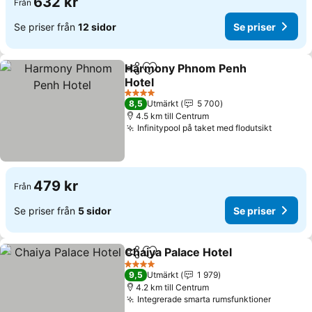
632 kr
Från
Se priser från
12 sidor
Se priser
Harmony Phnom Penh
Dela
Lägg till i Mina Favoriter
Hotel
Se priser
4 Stjärnor
8,5
Utmärkt
5 700
4.5 km till Centrum
Infinitypool på taket med flodutsikt
Se pris
479 kr
Från
Se priser från
5 sidor
Se priser
Chaiya Palace Hotel
Dela
Lägg till i Mina Favoriter
Se pri
4 Stjärnor
9,5
Utmärkt
1 979
4.2 km till Centrum
Integrerade smarta rumsfunktioner
Se prise