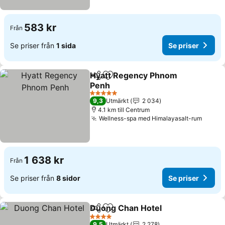
583 kr
Från
Se priser från
1 sida
Se priser
Hyatt Regency Phnom
Dela
Lägg till i Mina Favoriter
Penh
Se priser
5 Stjärnor
9,3
Utmärkt
2 034
4.1 km till Centrum
Wellness-spa med Himalayasalt-rum
Se pri
1 638 kr
Från
Se priser från
8 sidor
Se priser
Duong Chan Hotel
Dela
Lägg till i Mina Favoriter
Se prise
4 Stjärnor
9,5
Utmärkt
2 278