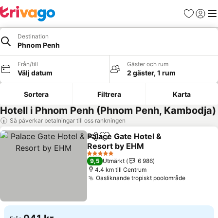
Favoriter
Logga 
Me
Destination
Phnom Penh
Från/till
Gäster och rum
Välj datum
2 gäster, 1 rum
Sortera
Filtrera
Karta
Hotell i Phnom Penh (Phnom Penh, Kambodja)
Så påverkar betalningar till oss rankningen
Palace Gate Hotel &
Dela
Lägg till i Mina Favoriter
Resort by EHM
Se priser
5 Stjärnor
9,5
Utmärkt
6 986
4.4 km till Centrum
Oasliknande tropiskt poolområde
Se priser