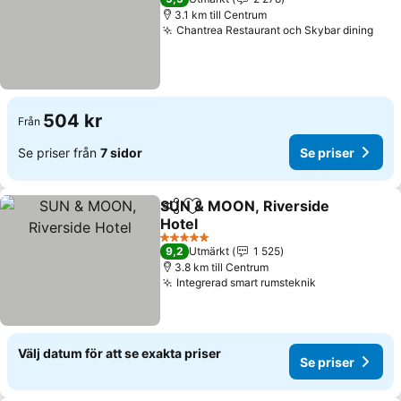
3.1 km till Centrum
Chantrea Restaurant och Skybar dining
Se p
504 kr
Från
Se priser från
7 sidor
Se priser
SUN & MOON, Riverside
Dela
Lägg till i Mina Favoriter
Hotel
Se priser
5 Stjärnor
9,2
Utmärkt
1 525
3.8 km till Centrum
Integrerad smart rumsteknik
Se priser
Välj datum för att se exakta priser
Se priser