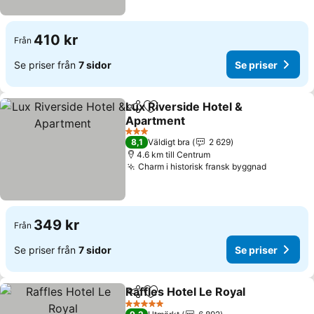
410 kr
Från
Se priser från
7 sidor
Se priser
Lux Riverside Hotel &
Dela
Lägg till i Mina Favoriter
Apartment
Se priser
3 Stjärnor
8,1
Väldigt bra
2 629
4.6 km till Centrum
Charm i historisk fransk byggnad
Se priser
349 kr
Från
Se priser från
7 sidor
Se priser
Raffles Hotel Le Royal
Dela
Lägg till i Mina Favoriter
Se p
5 Stjärnor