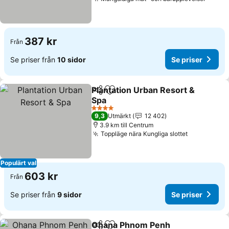
Se pri
387 kr
Från
Se priser från
10 sidor
Se priser
Plantation Urban Resort &
Dela
Lägg till i Mina Favoriter
Spa
Se priser
4 Stjärnor
9,3
Utmärkt
12 402
3.9 km till Centrum
Toppläge nära Kungliga slottet
Se priser
Populärt val
603 kr
Från
Se priser från
9 sidor
Se priser
Ohana Phnom Penh