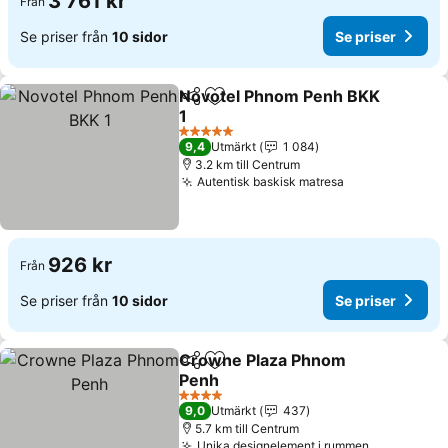
3 761 kr
Från
Se priser från
10 sidor
Se priser
Novotel Phnom Penh BKK
Dela
Lägg till i Mina Favoriter
1
Se priser
5 Stjärnor
9,4
Utmärkt
1 084
3.2 km till Centrum
Autentisk baskisk matresa
Se priser
926 kr
Från
Se priser från
10 sidor
Se priser
Crowne Plaza Phnom
Dela
Lägg till i Mina Favoriter
Penh
Se priser
4 Stjärnor
9,0
Utmärkt
437
5.7 km till Centrum
Unika designelement i rummen