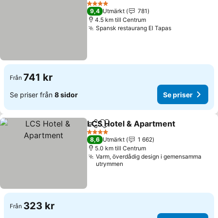
Lägg till i Mina Favoriter
Se priser
4 Stjärnor
9,4
Utmärkt
781
4.5 km till Centrum
Spansk restaurang El Tapas
Se priser
741 kr
Från
Se priser från
8 sidor
Se priser
LCS Hotel & Apartment
Dela
Lägg till i Mina Favoriter
Se 
4 Stjärnor
8,6
Utmärkt
1 662
5.0 km till Centrum
Varm, överdådig design i gemensamma
utrymmen
323 kr
Från