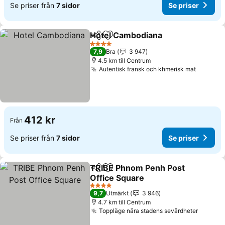
Se priser från
7 sidor
Se priser
Hotel Cambodiana
Dela
Lägg till i Mina Favoriter
Se prise
4 Stjärnor
7,9
Bra
3 947
4.5 km till Centrum
Autentisk fransk och khmerisk mat
Se pris
412 kr
Från
Se priser från
7 sidor
Se priser
TRIBE Phnom Penh Post
Dela
Lägg till i Mina Favoriter
Office Square
Se priser
4 Stjärnor
9,7
Utmärkt
3 946
4.7 km till Centrum
Toppläge nära stadens sevärdheter
Se pris