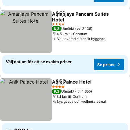
Amanjaya Pancam Suites
Dela
Lägg till i Mina Favoriter
Hotel
Se priser
4 Stjärnor
8,8
Utmärkt
2 135
4.5 km till Centrum
Välbevarad historisk byggnad
Se priser
Välj datum för att se exakta priser
Se priser
Anik Palace Hotel
Dela
Lägg till i Mina Favoriter
Se priser
4 Stjärnor
9,2
Utmärkt
1 855
3.1 km till Centrum
Lyxigt spa och wellnessretreat
Se priser