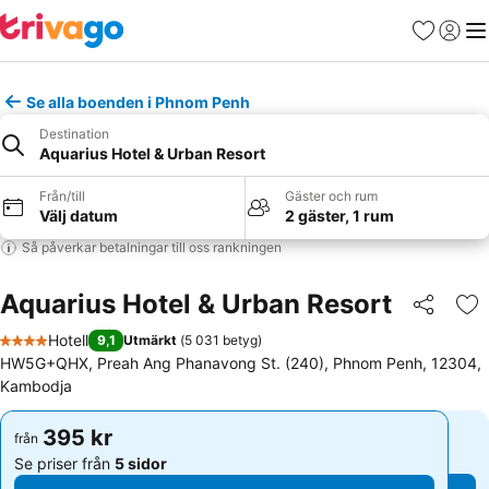
Favoriter
Logga 
Me
Se alla boenden i Phnom Penh
Destination
Aquarius Hotel & Urban Resort
Från/till
Gäster och rum
Välj datum
2 gäster, 1 rum
Så påverkar betalningar till oss rankningen
Aquarius Hotel & Urban Resort
Dela
Läg
Hotell
9,1
Utmärkt
(
5 031 betyg
)
4 Stjärnor
HW5G+QHX, Preah Ang Phanavong St. (240), Phnom Penh, 12304,
Kambodja
395 kr
395 kr
från
från
Se priser från
5 sidor
Se priser från
5 sidor