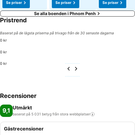
Se priser
Se priser
Se priser
Se alla boenden i Phnom Penh
Pristrend
Baserat på de lägsta priserna på trivago från de 30 senaste dagarna
0 kr
0 kr
0 kr
Recensioner
Utmärkt
9,1
baserat på 5 031 betyg från stora
webbplatser
Gästrecensioner