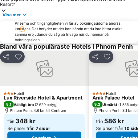
Resort?
Visa mer
Priserna och tillgängligheten vi får av bokningssidorna ändras
konstant. Det betyder att det kan hända att du inte hittar exakt
samma erbjudande du såg på trivago när du hamnar på
bokningssidan.
Bland våra populäraste Hotels i Phnom Penh
Dela
Lägg till i Mina Favoriter
Dela
Lägg till i Mi
Hotell
Hotell
3 Stjärnor
4 Stjärnor
Lux Riverside Hotel & Apartment
Anik Palace Hotel
8,1
9,2
Väldigt bra
(
2 629 betyg
)
Utmärkt
(
1 855 bety
Phnom Penh, 4.6 km till Centrum
Phnom Penh, 3.1 km til
348 kr
586 kr
från
från
Se priser från
7 sidor
Se priser från
10 sid
Se priser
Se prise