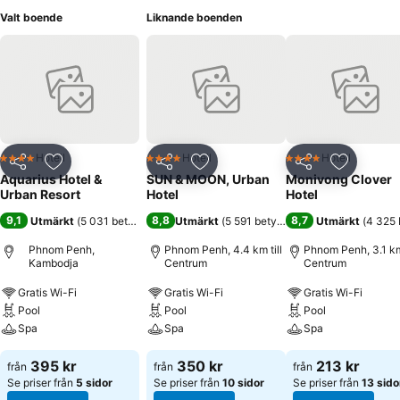
Valt boende
Liknande boenden
Hotell
Hotell
Hotell
4 Stjärnor
4 Stjärnor
4 Stjärnor
Dela
Lägg till i Mina Favoriter
Dela
Lägg till i Mina Favoriter
Dela
Lägg till
Aquarius Hotel &
SUN & MOON, Urban
Monivong Clover
Urban Resort
Hotel
Hotel
9,1
8,8
8,7
Utmärkt
(
5 031 betyg
)
Utmärkt
(
5 591 betyg
)
Utmärkt
(
4 325 
Phnom Penh,
Phnom Penh, 4.4 km till
Phnom Penh, 3.1 km 
Kambodja
Centrum
Centrum
Gratis Wi-Fi
Gratis Wi-Fi
Gratis Wi-Fi
Pool
Pool
Pool
Spa
Spa
Spa
395 kr
350 kr
213 kr
från
från
från
Se priser från
5 sidor
Se priser från
10 sidor
Se priser från
13 sido