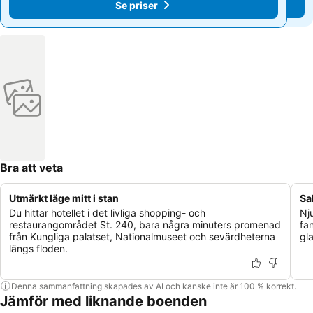
Se priser
Se priser
Bra att veta
Utmärkt läge mitt i stan
Sa
Du hittar hotellet i det livliga shopping- och
Nj
restaurangområdet St. 240, bara några minuters promenad
fa
från Kungliga palatset, Nationalmuseet och sevärdheterna
gl
längs floden.
Denna sammanfattning skapades av AI och kanske inte är 100 % korrekt.
Jämför med liknande boenden