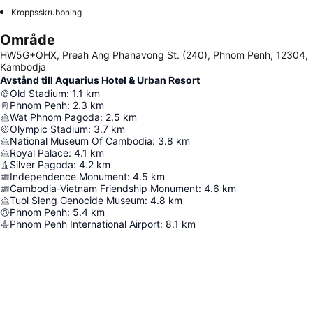
Kroppsskrubbning
Område
HW5G+QHX, Preah Ang Phanavong St. (240), Phnom Penh, 12304,
Kambodja
Avstånd till Aquarius Hotel & Urban Resort
Old Stadium
:
1.1
km
Phnom Penh
:
2.3
km
Wat Phnom Pagoda
:
2.5
km
Olympic Stadium
:
3.7
km
National Museum Of Cambodia
:
3.8
km
Royal Palace
:
4.1
km
Silver Pagoda
:
4.2
km
Independence Monument
:
4.5
km
Cambodia-Vietnam Friendship Monument
:
4.6
km
Tuol Sleng Genocide Museum
:
4.8
km
Phnom Penh
:
5.4
km
Phnom Penh International Airport
:
8.1
km