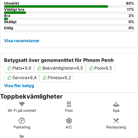
Utmärkt
80
%
Väldigt bra
17
%
Bra
3
%
Skäligt
0
%
Dålig
0
%
Visa recensioner
Betygsatt över genomsnittet för Phnom Penh
Plats
•
9,6
Bekvämligheter
•
9,5
Pool
•
9,5
Service
•
9,4
Fitness
•
9,2
Visa fler betyg
Toppbekvämligheter
Wi-Fi på rummet
Pool
Spa
Parkering
A/C
Restaurang