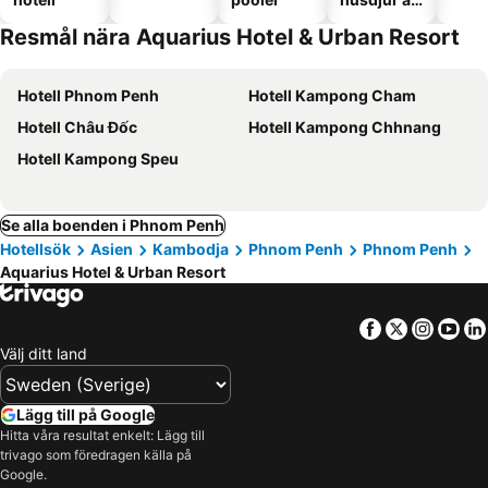
tillåtna
Resmål nära Aquarius Hotel & Urban Resort
Hotell Phnom Penh
Hotell Kampong Cham
Hotell Châu Đốc
Hotell Kampong Chhnang
Hotell Kampong Speu
Se alla boenden i Phnom Penh
Hotellsök
Asien
Kambodja
Phnom Penh
Phnom Penh
Aquarius Hotel & Urban Resort
Facebook
Twitter
Insta
Yo
Välj ditt land
Lägg till på Google
Hitta våra resultat enkelt: Lägg till
trivago som föredragen källa på
Google.