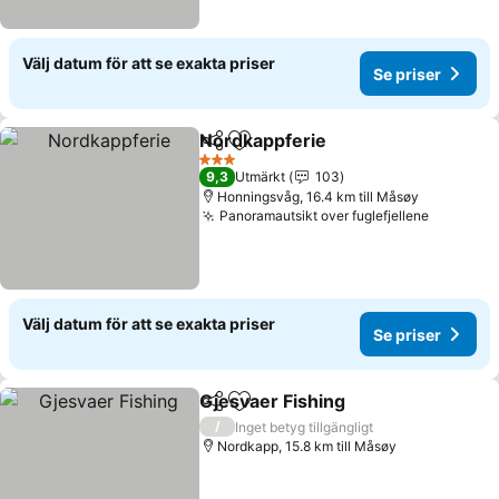
Välj datum för att se exakta priser
Se priser
Nordkappferie
Dela
Lägg till i Mina Favoriter
3 Stjärnor
9,3
Utmärkt
103
Honningsvåg, 16.4 km till Måsøy
Panoramautsikt over fuglefjellene
Välj datum för att se exakta priser
Se priser
Gjesvaer Fishing
Dela
Lägg till i Mina Favoriter
/
Inget betyg tillgängligt
Nordkapp, 15.8 km till Måsøy