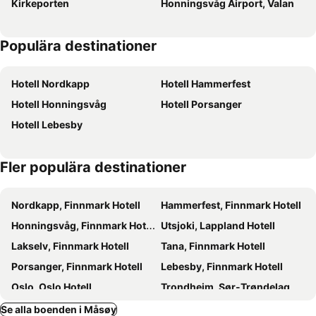
Kirkeporten
Honningsvåg Airport, Valan
Populära destinationer
Hotell Nordkapp
Hotell Hammerfest
Hotell Honningsvåg
Hotell Porsanger
Hotell Lebesby
Fler populära destinationer
Nordkapp, Finnmark Hotell
Hammerfest, Finnmark Hotell
Honningsvåg, Finnmark Hotell
Utsjoki, Lappland Hotell
Lakselv, Finnmark Hotell
Tana, Finnmark Hotell
Porsanger, Finnmark Hotell
Lebesby, Finnmark Hotell
Oslo, Oslo Hotell
Trondheim, Sør-Trøndelag Hotell
Bergen, Hordaland Hotell
Trysil, Hedmark Hotell
Se alla boenden i Måsøy