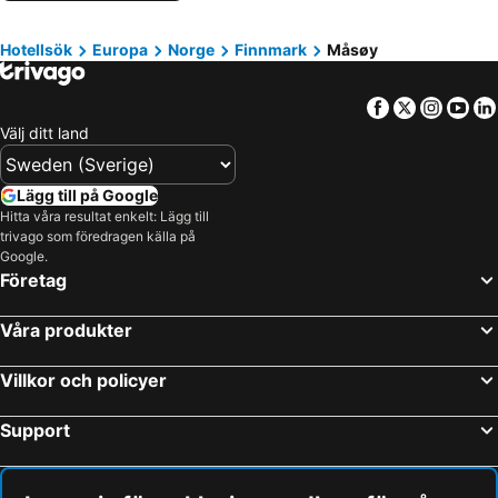
Geiranger, Møre og Romsdal Hotell
Lillehammer, Oppland Hotell
Hotellsök
Europa
Norge
Finnmark
Måsøy
Gardermoen, Akershus Hotell
Tromsø, Troms Hotell
Bodø, Nordland Hotell
Facebook
Twitter
Insta
Yo
Välj ditt land
Lägg till på Google
Hitta våra resultat enkelt: Lägg till
trivago som föredragen källa på
Google.
Företag
Våra produkter
Villkor och policyer
Support