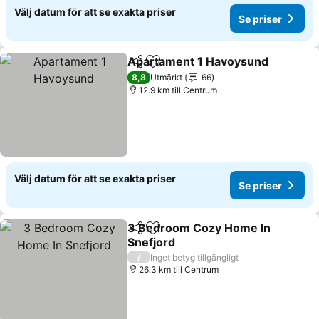
Välj datum för att se exakta priser
Se priser
Apartament 1 Havoysund
Dela
Lägg till i Mina Favoriter
8,8
Utmärkt
66
12.9 km till Centrum
Välj datum för att se exakta priser
Se priser
3 Bedroom Cozy Home In
Dela
Lägg till i Mina Favoriter
Snefjord
/
Inget betyg tillgängligt
26.3 km till Centrum