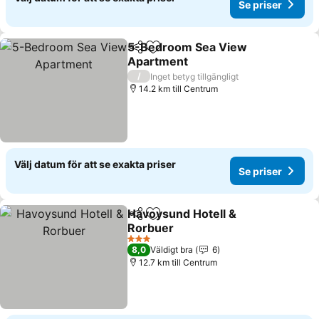
Se priser
5-Bedroom Sea View
Dela
Lägg till i Mina Favoriter
Apartment
/
Inget betyg tillgängligt
14.2 km till Centrum
Välj datum för att se exakta priser
Se priser
Havoysund Hotell &
Dela
Lägg till i Mina Favoriter
Rorbuer
3 Stjärnor
8,0
Väldigt bra
6
12.7 km till Centrum