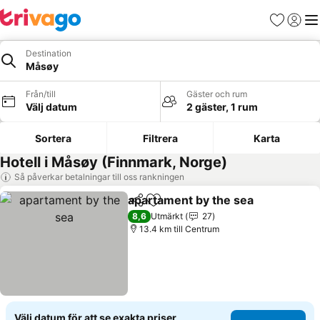
Favoriter
Logga 
Me
Destination
Måsøy
Från/till
Gäster och rum
Välj datum
2 gäster, 1 rum
Sortera
Filtrera
Karta
Hotell i Måsøy (Finnmark, Norge)
Så påverkar betalningar till oss rankningen
apartament by the sea
Dela
Lägg till i Mina Favoriter
8,6
Utmärkt
27
13.4 km till Centrum
Välj datum för att se exakta priser