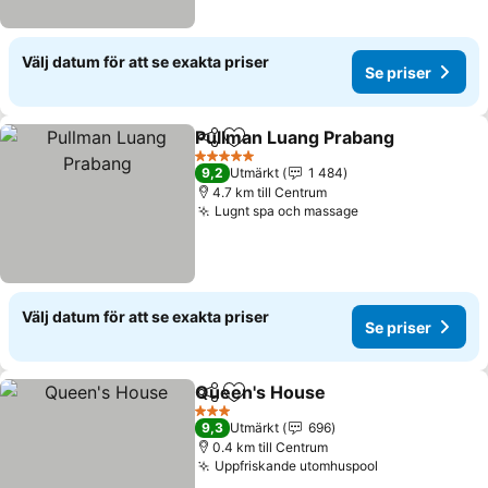
Välj datum för att se exakta priser
Se priser
Pullman Luang Prabang
Dela
Lägg till i Mina Favoriter
5 Stjärnor
9,2
Utmärkt
1 484
4.7 km till Centrum
Lugnt spa och massage
Välj datum för att se exakta priser
Se priser
Queen's House
Dela
Lägg till i Mina Favoriter
3 Stjärnor
9,3
Utmärkt
696
0.4 km till Centrum
Uppfriskande utomhuspool