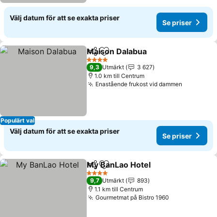
Välj datum för att se exakta priser
Se priser
Maison Dalabua
Dela
Lägg till i Mina Favoriter
4 Stjärnor
9,3
Utmärkt
3 627
1.0 km till Centrum
Enastående frukost vid dammen
Populärt val
Välj datum för att se exakta priser
Se priser
My BanLao Hotel
Dela
Lägg till i Mina Favoriter
4 Stjärnor
9,7
Utmärkt
893
1.1 km till Centrum
Gourmetmat på Bistro 1960