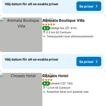
Välj datum för att se exakta priser
Se priser
Ammata Boutique Villa
Dela
Lägg till i Mina Favoriter
5 Stjärnor
8,3
Väldigt bra
414
0.5 km till Centrum
Terrassutsikt över allmosceremonin
Välj datum för att se exakta priser
Se priser
Choasis Hotel
Dela
Lägg till i Mina Favoriter
4 Stjärnor
9,5
Utmärkt
155
1.2 km till Centrum
Autentisk lokal och asiatisk mat