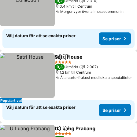
9,2
Utmärkt
2 310
0.4 km till Centrum
Morgonvyer över allmosseceremonin
Välj datum för att se exakta priser
Se priser
Satri House
Dela
Lägg till i Mina Favoriter
5 Stjärnor
9,3
Utmärkt
2 007
1.2 km till Centrum
À la carte-frukost med lokala specialiteter
Populärt val
Välj datum för att se exakta priser
Se priser
U Luang Prabang
Dela
Lägg till i Mina Favoriter
5 Stjärnor