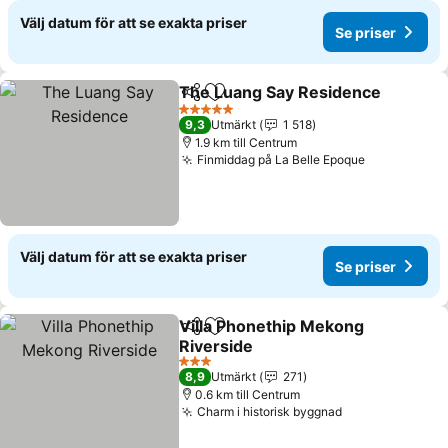
Välj datum för att se exakta priser
Se priser
The Luang Say Residence
Dela
Lägg till i Mina Favoriter
5 Stjärnor
9,3
Utmärkt
1 518
1.9 km till Centrum
Finmiddag på La Belle Epoque
Välj datum för att se exakta priser
Se priser
Villa Phonethip Mekong
Dela
Lägg till i Mina Favoriter
Riverside
3 Stjärnor
8,9
Utmärkt
271
0.6 km till Centrum
Charm i historisk byggnad