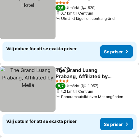
Dela
Lägg till i Mina Favoriter
4 Stjärnor
9,6
Utmärkt
829
0.7 km till Centrum
Utmärkt läge i en central gränd
Välj datum för att se exakta priser
Se priser
The Grand Luang
Dela
Lägg till i Mina Favoriter
Prabang, Affiliated by
Meliá
4 Stjärnor
8,7
Utmärkt
1 957
4.2 km till Centrum
Panoramautsikt över Mekongfloden
Välj datum för att se exakta priser
Se priser