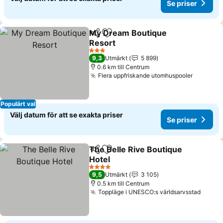
Se priser
My Dream Boutique
Dela
Lägg till i Mina Favoriter
Resort
3 Stjärnor
9,3
Utmärkt
5 899
0.6 km till Centrum
Flera uppfriskande utomhuspooler
Populärt val
Välj datum för att se exakta priser
Se priser
The Belle Rive Boutique
Dela
Lägg till i Mina Favoriter
Hotel
4 Stjärnor
9,5
Utmärkt
3 105
0.5 km till Centrum
Toppläge i UNESCO:s världsarvsstad