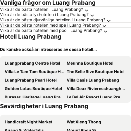
Vanliga frågor om Luang Prabang
Vilka är de bästa hotellen i Luang Prabang?
Vilka är de bästa lyxhotellen i Luang Prabang?
Vilka är de bästa djurvänliga hotellen i Luang Prabang?
Vilka är de bästa hotellen med spa i Luang Prabang?
Vilka är de bästa hotellen med pool i Luang Prabang?
Hotell Luang Prabang
Du kanske också är intresserad av dessa hotell...
Luangprabang Centre Hotel
Meunna Boutique Hotel
Villa Le Tam Tam Boutique Hotel
The Belle Rive Boutique Hotel
LuangPrabang Pearl Hotel
Villa Oasis Luang Prabang
Golden Lotus Boutique Hotel
Villa Deux Rivieresshuanghebieshujiudian
Burasari Heritage Luang Prabang
Le Bel Air Resort Luang Prabang
Sevärdigheter i Luang Prabang
Luang Prabang Villa Oasis
Ock Pop Tok Mekong Villa
Villa Wanika
Ammata Boutique Villa
Handicraft Night Market
Wat Xieng Thong
U Luang Prabang
Saynamkhan River View
Kuang Si Waterfalls
Mount Phou Si
Elephant Boutique Hotel
Ban Lakkham River View