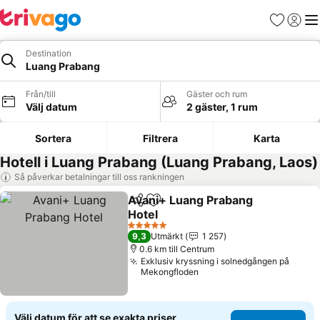
Favoriter
Logga 
Me
Destination
Luang Prabang
Från/till
Gäster och rum
Välj datum
2 gäster, 1 rum
Sortera
Filtrera
Karta
Hotell i Luang Prabang (Luang Prabang, Laos)
Så påverkar betalningar till oss rankningen
Avani+ Luang Prabang
Dela
Lägg till i Mina Favoriter
Hotel
5 Stjärnor
9,3
Utmärkt
1 257
0.6 km till Centrum
Exklusiv kryssning i solnedgången på
Mekongfloden
Välj datum för att se exakta priser