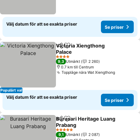
Välj datum för att se exakta priser
Se priser
Victoria Xiengthong
Dela
Lägg till i Mina Favoriter
Palace
4 Stjärnor
9,3
Utmärkt
2 260
0.7 km till Centrum
Toppläge nära Wat Xiengthong
Populärt val
Välj datum för att se exakta priser
Se priser
Burasari Heritage Luang
Dela
Lägg till i Mina Favoriter
Prabang
5 Stjärnor
9,1
Utmärkt
2 087