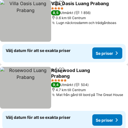
Villa Oasis Luang Prabang
Dela
Lägg till i Mina Favoriter
4 Stjärnor
8,5
Utmärkt
1 856
0.6 km till Centrum
Lugn näckrosdamm och trädgårdsoas
Välj datum för att se exakta priser
Se priser
Rosewood Luang
Dela
Lägg till i Mina Favoriter
Prabang
5 Stjärnor
9,4
Utmärkt
504
4.7 km till Centrum
Mat från gård till bord på The Great House
Välj datum för att se exakta priser
Se priser