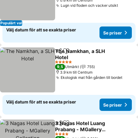
0.6 km till Centrum
Lugn vid floden och vacker utsikt
Populärt val
Välj datum för att se exakta priser
Se priser
The Namkhan, a SLH
Dela
Lägg till i Mina Favoriter
Hotel
5 Stjärnor
9,5
Utmärkt
755
3.9 km till Centrum
Ekologisk mat från gården till bordet
Välj datum för att se exakta priser
Se priser
3 Nagas Hotel Luang
Dela
Lägg till i Mina Favoriter
Prabang - MGallery
Collection
4 Stjärnor