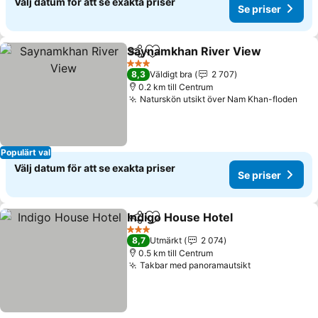
Välj datum för att se exakta priser
Se priser
Saynamkhan River View
Dela
Lägg till i Mina Favoriter
3 Stjärnor
8,3
Väldigt bra
2 707
0.2 km till Centrum
Naturskön utsikt över Nam Khan-floden
Populärt val
Välj datum för att se exakta priser
Se priser
Indigo House Hotel
Dela
Lägg till i Mina Favoriter
3 Stjärnor
8,7
Utmärkt
2 074
0.5 km till Centrum
Takbar med panoramautsikt