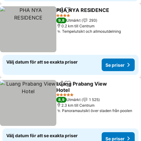
PHA NYA RESIDENCE
Dela
Lägg till i Mina Favoriter
4 Stjärnor
9,8
Utmärkt
293
0.2 km till Centrum
Tempelutsikt och allmosutdelning
Välj datum för att se exakta priser
Se priser
Luang Prabang View
Dela
Lägg till i Mina Favoriter
Hotel
5 Stjärnor
8,9
Utmärkt
1 525
2.3 km till Centrum
Panoramautsikt över staden från poolen
Välj datum för att se exakta priser
Se priser