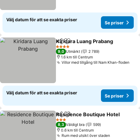
Välj datum för att se exakta priser
Se priser
Kiridara Luang Prabang
Dela
Lägg till i Mina Favoriter
4 Stjärnor
9,0
Utmärkt
2 789
1.6 km till Centrum
Villor med tillgång till Nam Khan-floden
Välj datum för att se exakta priser
Se priser
Residence Boutique Hotel
Dela
Lägg till i Mina Favoriter
3 Stjärnor
8,3
Väldigt bra
599
0.6 km till Centrum
Rum med utsikt över staden