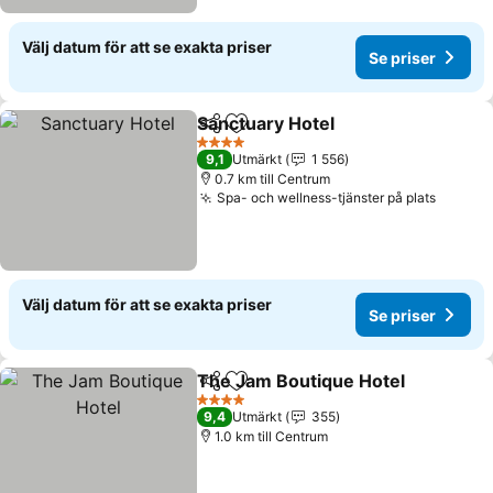
Välj datum för att se exakta priser
Se priser
Sanctuary Hotel
Dela
Lägg till i Mina Favoriter
4 Stjärnor
9,1
Utmärkt
1 556
0.7 km till Centrum
Spa- och wellness-tjänster på plats
Välj datum för att se exakta priser
Se priser
The Jam Boutique Hotel
Dela
Lägg till i Mina Favoriter
4 Stjärnor
9,4
Utmärkt
355
1.0 km till Centrum