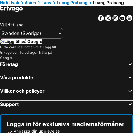
Hotellsök
Asien
Laos
Luang Prabang
Luang Prabang
Visoun Namsok
Mekong Estate
Facebook
Twitter
Insta
Yo
Välj ditt land
Lägg till på Google
Hitta våra resultat enkelt: Lägg till
trivago som föredragen källa på
Google.
Företag
Våra produkter
Villkor och policyer
Support
Logga in för exklusiva medlemsförmåner
Anpassa din upplevelse