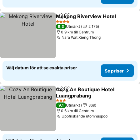
Mekong Riverview Hotel
Dela
Lägg till i Mina Favoriter
4 Stjärnor
9,3
Utmärkt
2 175
0.9 km till Centrum
Nära Wat Xieng Thong
Välj datum för att se exakta priser
Se priser
Cozy An Boutique Hotel
Dela
Lägg till i Mina Favoriter
Luangprabang
3 Stjärnor
9,1
Utmärkt
869
0.6 km till Centrum
Uppfriskande utomhuspool