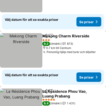
Välj datum för att se exakta priser
Se priser
Mekong Charm Riverside
Dela
Lägg till i Mina Favoriter
3 Stjärnor
9,2
Utmärkt
873
0.7 km till Centrum
Personlig hjälp med turer och biljetter
Välj datum för att se exakta priser
Se priser
La Résidence Phou Vao,
Dela
Lägg till i Mina Favoriter
Luang Prabang
5 Stjärnor
9,4
Utmärkt
1 431