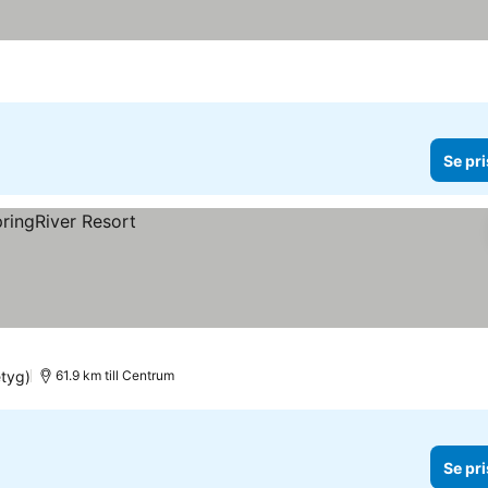
Se pri
etyg)
61.9 km till Centrum
Se pri