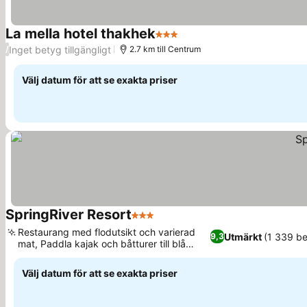
La mella hotel thakhek
3 Stjärnor
Se priser
Inget betyg tillgängligt
/
2.7 km till Centrum
Välj datum för att se exakta priser
SpringRiver Resort
3 Stjärnor
Se priser
Restaurang med flodutsikt och varierad
Utmärkt
(1 339 b
9,3
mat, Paddla kajak och båtturer till blå
Se priser
lagunen
Välj datum för att se exakta priser