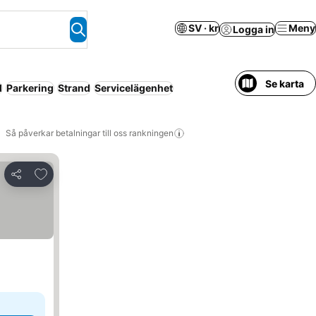
SV · kr
Meny
Logga in
Se karta
l
Parkering
Strand
Servicelägenhet
Så påverkar betalningar till oss rankningen
Lägg till i Mina Favoriter
Dela