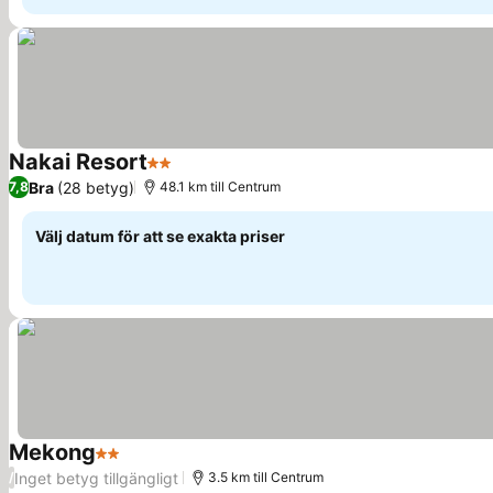
Nakai Resort
2 Stjärnor
Se priser
Bra
(28 betyg)
7,8
48.1 km till Centrum
Välj datum för att se exakta priser
Mekong
2 Stjärnor
Se priser
Inget betyg tillgängligt
/
3.5 km till Centrum