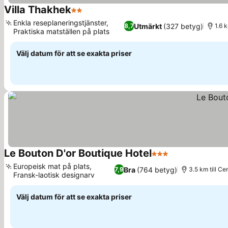
Villa Thakhek
2 Stjärnor
Se priser
Enkla reseplaneringstjänster,
Utmärkt
(327 betyg)
8,7
1.6 
Praktiska matställen på plats
Se priser
Välj datum för att se exakta priser
Le Bouton D'or Boutique Hotel
3 Stjärnor
Se priser
Europeisk mat på plats,
Bra
(764 betyg)
7,9
3.5 km till C
Fransk-laotisk designarv
Se priser
Välj datum för att se exakta priser