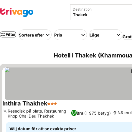
Destination
Filter
Sortera efter
Pris
Läge
Grat
Hotell i Thakek (Khammoua
Inthira Thakhek
3 Stjärnor
Se priser
Resedisk på plats, Restaurang
Bra
(1 975 betyg)
7,8
3.5 km t
Khop Chai Deu Thakhek
Se priser
Välj datum för att se exakta priser