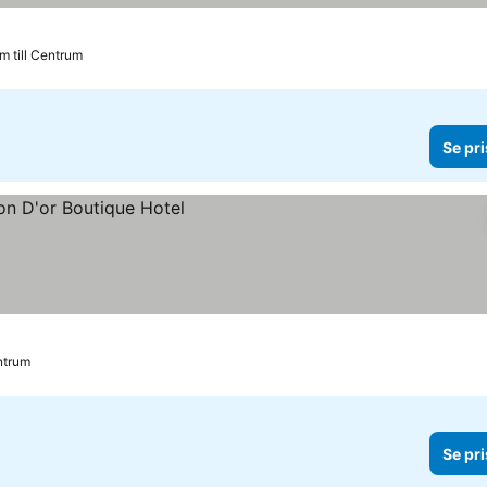
km till Centrum
Se pri
entrum
Se pri