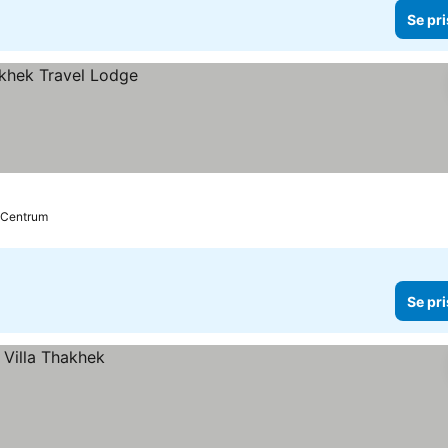
Se pri
l Centrum
Se pri