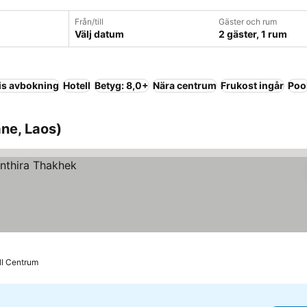
Från/till
Gäster och rum
Välj datum
2 gäster, 1 rum
is avbokning
Hotell
Betyg: 8,0+
Nära centrum
Frukost ingår
Poo
ne, Laos)
ill Centrum