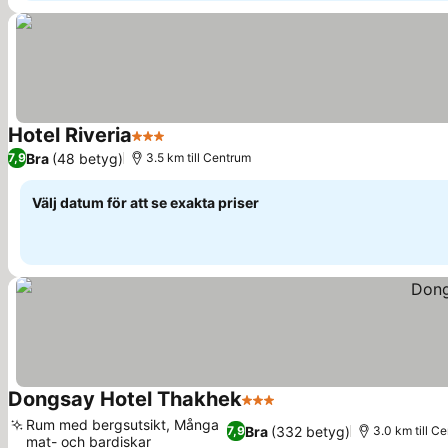
Hotel Riveria
3 Stjärnor
Se priser
Bra
(48 betyg)
7,9
3.5 km till Centrum
Välj datum för att se exakta priser
Dongsay Hotel Thakhek
3 Stjärnor
Se priser
Rum med bergsutsikt, Många
Bra
(332 betyg)
7,9
3.0 km till C
mat- och bardiskar