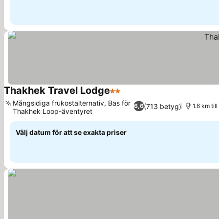
Thakhek Travel Lodge
2 Stjärnor
Se priser
Mångsidiga frukostalternativ, Bas för
(713 betyg)
6,6
1.6 km til
Thakhek Loop-äventyret
Se priser
Välj datum för att se exakta priser