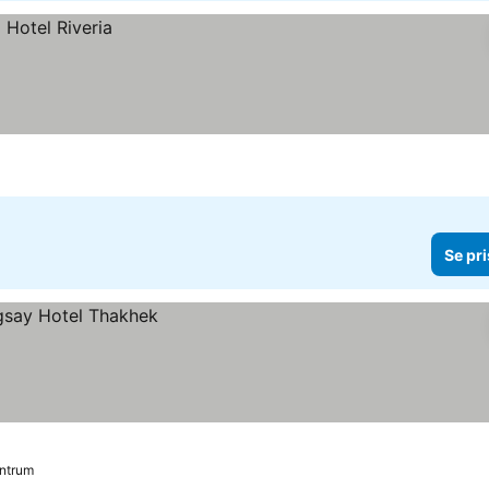
Se pri
entrum