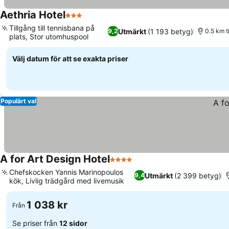
Aethria Hotel
3 Stjärnor
Tillgång till tennisbana på
Utmärkt
(1 193 betyg)
9,2
0.5 km t
plats, Stor utomhuspool
Välj datum för att se exakta priser
Populärt val
A for Art Design Hotel
4 Stjärnor
Chefskocken Yannis Marinopoulos
Utmärkt
(2 399 betyg)
9,4
kök, Livlig trädgård med livemusik
1 038 kr
Från
Se priser från
12 sidor