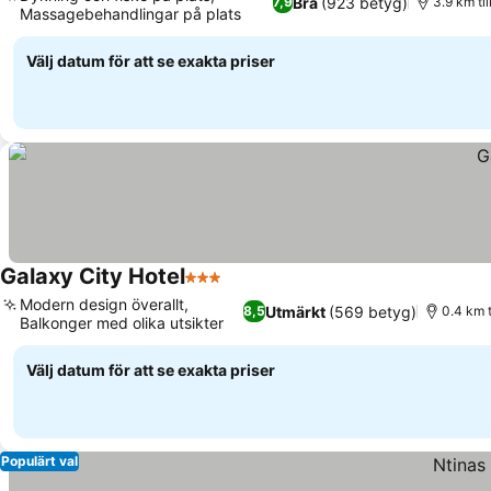
Bra
(923 betyg)
7,9
3.9 km ti
Massagebehandlingar på plats
Välj datum för att se exakta priser
Galaxy City Hotel
3 Stjärnor
Modern design överallt,
Utmärkt
(569 betyg)
8,5
0.4 km t
Balkonger med olika utsikter
Välj datum för att se exakta priser
Populärt val