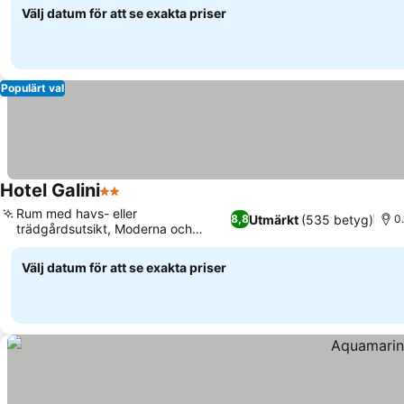
Välj datum för att se exakta priser
Populärt val
Hotel Galini
2 Stjärnor
Rum med havs- eller
Utmärkt
(535 betyg)
8,8
0
trädgårdsutsikt, Moderna och
välskötta rum
Välj datum för att se exakta priser