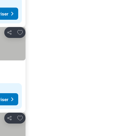
riser
Lägg till i Mina Favoriter
Dela
riser
Lägg till i Mina Favoriter
Dela