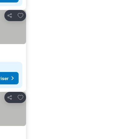
Lägg till i Mina Favoriter
Dela
riser
Lägg till i Mina Favoriter
Dela