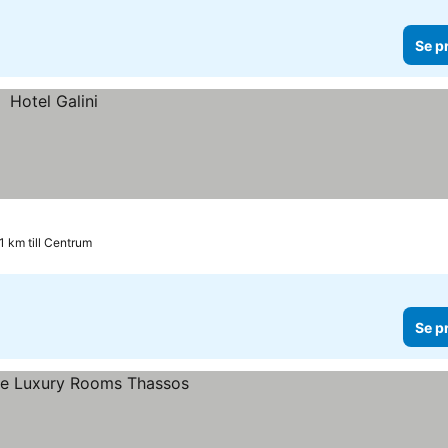
Se p
.1 km till Centrum
Se p