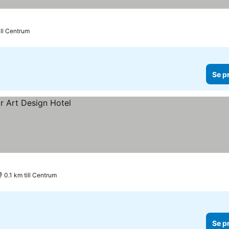
ill Centrum
Se p
0.1 km till Centrum
Se p