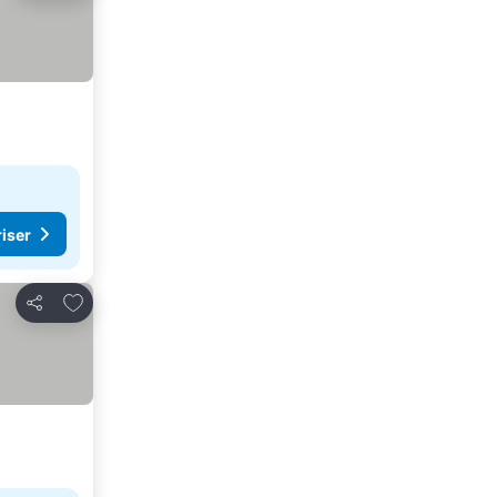
riser
Lägg till i Mina Favoriter
Dela