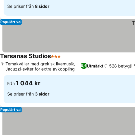
Se priser från
8 sidor
Populärt val
Tarsanas Studios
3 Stjärnor
Temakvällar med grekisk livemusik,
Utmärkt
(1 528 betyg)
8,6
Jacuzzi-sviter för extra avkoppling
1 044 kr
Från
Se priser från
3 sidor
Populärt val