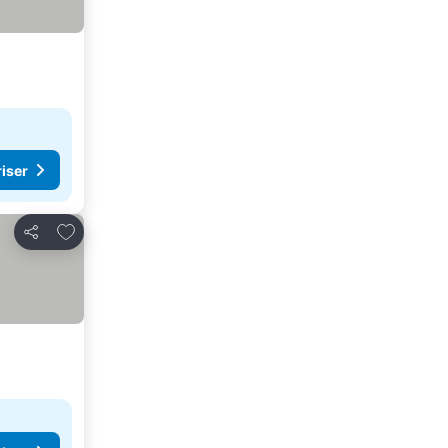
riser
Lägg till i Mina Favoriter
Dela