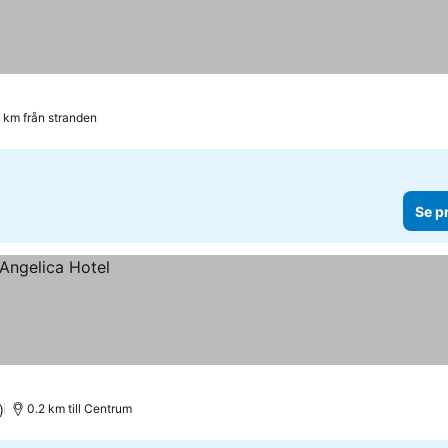
 km från stranden
Se p
)
0.2 km till Centrum