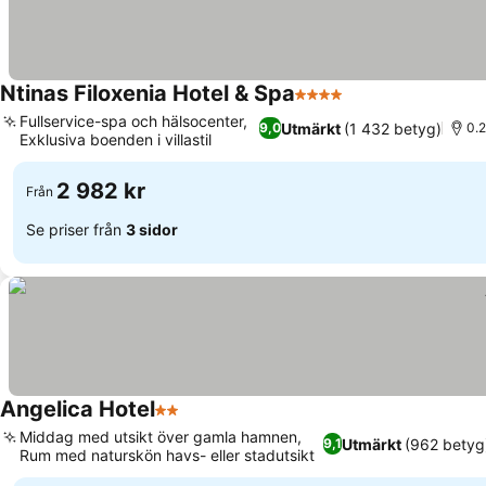
Ntinas Filoxenia Hotel & Spa
4 Stjärnor
Fullservice-spa och hälsocenter,
Utmärkt
(1 432 betyg)
9,0
0.2
Exklusiva boenden i villastil
2 982 kr
Från
Se priser från
3 sidor
Angelica Hotel
2 Stjärnor
Middag med utsikt över gamla hamnen,
Utmärkt
(962 betyg
9,1
Rum med naturskön havs- eller stadutsikt