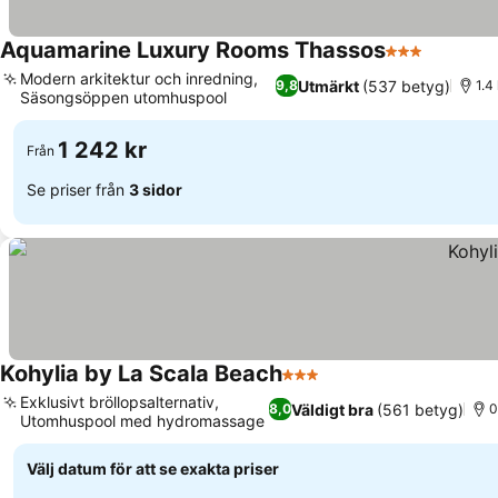
Aquamarine Luxury Rooms Thassos
3 Stjärnor
Modern arkitektur och inredning,
Utmärkt
(537 betyg)
9,8
1.4
Säsongsöppen utomhuspool
1 242 kr
Från
Se priser från
3 sidor
Kohylia by La Scala Beach
3 Stjärnor
Exklusivt bröllopsalternativ,
Väldigt bra
(561 betyg)
8,0
0
Utomhuspool med hydromassage
Välj datum för att se exakta priser