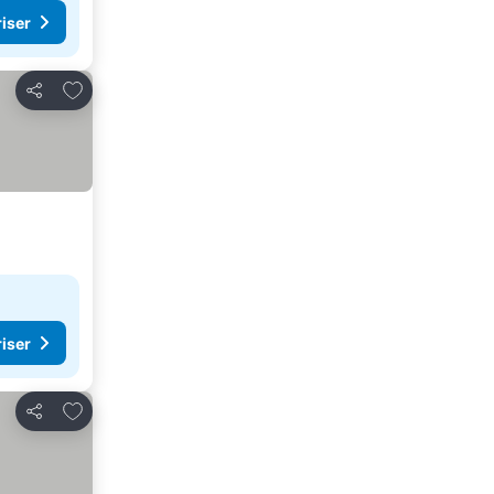
riser
Lägg till i Mina Favoriter
Dela
riser
Lägg till i Mina Favoriter
Dela