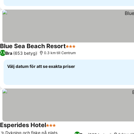
Blue Sea Beach Resort
3 Stjärnor
Bra
(653 betyg)
7,5
0.3 km till Centrum
Välj datum för att se exakta priser
Esperides Hotel
3 Stjärnor
Dykning och fiske på plats,