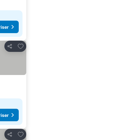
riser
Lägg till i Mina Favoriter
Dela
riser
Lägg till i Mina Favoriter
Dela