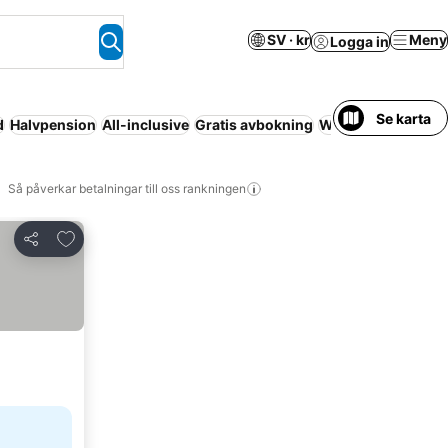
SV · kr
Meny
Logga in
Se karta
d
Halvpension
All-inclusive
Gratis avbokning
Wi-fi
Serviceläge
Så påverkar betalningar till oss rankningen
Lägg till i Mina Favoriter
Dela