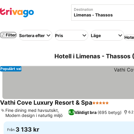
Destination
Filter
Sortera efter
Pris
Läge
Hote
Hotell i Limenas - Thassos
Populärt val
Vathi Cove Luxury Resort & Spa
5 Stjärnor
Fine dining med havsutsikt,
Väldigt bra
(695 betyg)
8,3
6.2
Modern design i naturlig miljö
3 133 kr
Från