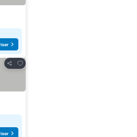
riser
Lägg till i Mina Favoriter
Dela
riser