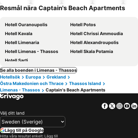
tillåtna
Resmål nära Captain's Beach Apartments
Hotell Ouranoupolis
Hotell Potos
Hotell Kavala
Hotell Chrissi Ammoudia
Hotell Limenaria
Hotell Alexandroupolis
Hotell Limenas - Thassos
Hotell Skala Potamia
Hotell Sarti
Se alla boenden i Limenas - Thassos
Hotellsök
Europa
Grekland
Östra Makedonien och Thrace
Thassos Island
Limenas - Thassos
Captain's Beach Apartments
Facebook
Twitter
Insta
Yo
Välj ditt land
Lägg till på Google
Hitta våra resultat enkelt: Lägg till