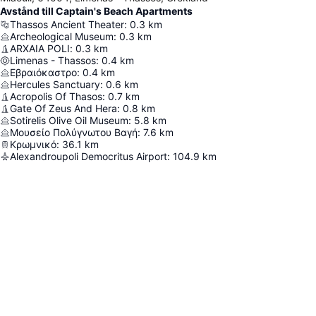
Avstånd till Captain's Beach Apartments
Thassos Ancient Theater
:
0.3
km
Archeological Museum
:
0.3
km
ARXAIA POLI
:
0.3
km
Limenas - Thassos
:
0.4
km
Εβραιόκαστρο
:
0.4
km
Hercules Sanctuary
:
0.6
km
Acropolis Of Thasos
:
0.7
km
Gate Of Zeus And Hera
:
0.8
km
Sotirelis Olive Oil Museum
:
5.8
km
Μουσείο Πολύγνωτου Βαγή
:
7.6
km
Κρωμνικό
:
36.1
km
Alexandroupoli Democritus Airport
:
104.9
km