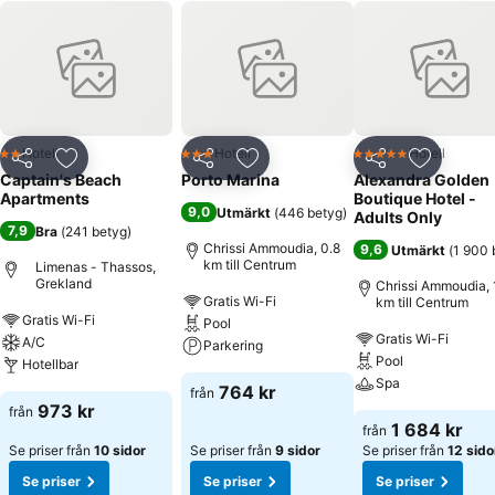
Hotell
Hotell
Hotell
2 Stjärnor
3 Stjärnor
5 Stjärnor
Dela
Lägg till i Mina Favoriter
Dela
Lägg till i Mina Favoriter
Dela
Lägg till
Captain's Beach
Porto Marina
Alexandra Golden
Apartments
Boutique Hotel -
9,0
Utmärkt
(
446 betyg
)
Adults Only
7,9
Bra
(
241 betyg
)
Chrissi Ammoudia, 0.8
9,6
Utmärkt
(
1 900 
km till Centrum
Limenas - Thassos,
Grekland
Chrissi Ammoudia, 1
Gratis Wi-Fi
km till Centrum
Gratis Wi-Fi
Pool
Gratis Wi-Fi
A/C
Parkering
Pool
Hotellbar
Spa
764 kr
från
973 kr
från
1 684 kr
från
Se priser från
10 sidor
Se priser från
9 sidor
Se priser från
12 sido
Se priser
Se priser
Se priser