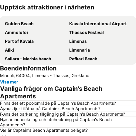
Upptäck attraktioner i närheten
Förstora kartan
Golden Beach
Kavala International Airport
Ammolofoi
Thassos Festival
Port of Kavala
Limenas
Aliki
Limenaria
Saliara - Marble beach
Pefkari Beach
Boendeinformation
Limenaria
Makryammos
Miaouli, 64004, Limenas - Thassos, Grekland
Keramoti
Fanari Camping
Visa mer
Myrovolos
Traditional Settlement of Theologos
Vanliga frågor om Captain's Beach
Perigiali beach
Nea Iraklitsa
Apartments
Sports Center Skoda Xanthi
Limanaki
Finns det ett poolområde på Captain's Beach Apartments?
Är husdjur tillåtna på Captain's Beach Apartments?
Ammoglossa - Keramoti
Astrida
Finns det parkering tillgänglig på Captain's Beach Apartments?
När är incheckning och utcheckning på Captain's Beach
Rapsani
Kipoupoli
Apartments?
Sarakina
Var är Captain's Beach Apartments beläget?