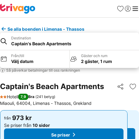
Favoriter
Logga 
Me
Se alla boenden i Limenas - Thassos
Destination
Captain's Beach Apartments
Från/till
Gäster och rum
Välj datum
2 gäster, 1 rum
Så påverkar betalningar till oss rankningen
Captain's Beach Apartments
Dela
Läg
Hotell
7,9
Bra
(
241 betyg
)
2 Stjärnor
Miaouli, 64004, Limenas - Thassos, Grekland
973 kr
973 kr
från
från
Se priser från
10 sidor
Se priser från
10 sidor
Se priser
Se priser