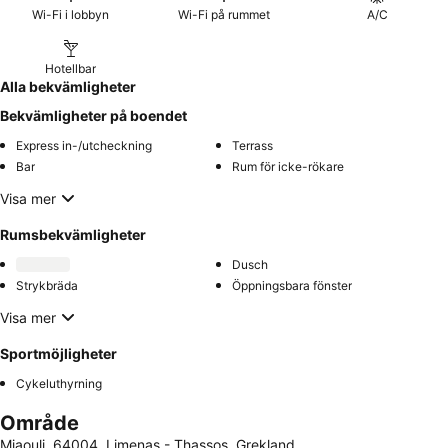
Wi-Fi i lobbyn
Wi-Fi på rummet
A/C
Hotellbar
Alla bekvämligheter
Bekvämligheter på boendet
Express in-/utcheckning
Terrass
Bar
Rum för icke-rökare
Visa mer
Rumsbekvämligheter
Dusch
Strykbräda
Öppningsbara fönster
Visa mer
Sportmöjligheter
Cykeluthyrning
Område
Miaouli, 64004, Limenas - Thassos, Grekland