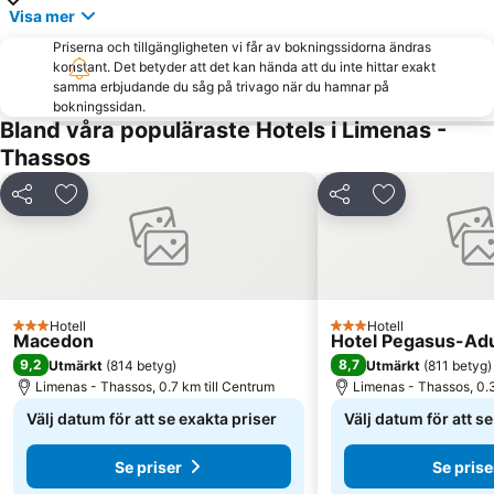
Visa mer
Priserna och tillgängligheten vi får av bokningssidorna ändras
konstant. Det betyder att det kan hända att du inte hittar exakt
samma erbjudande du såg på trivago när du hamnar på
bokningssidan.
Bland våra populäraste Hotels i Limenas -
Thassos
Dela
Lägg till i Mina Favoriter
Dela
Lägg till i Mi
Hotell
Hotell
3 Stjärnor
3 Stjärnor
Macedon
Hotel Pegasus-Adul
9,2
8,7
Utmärkt
(
814 betyg
)
Utmärkt
(
811 betyg
)
Limenas - Thassos, 0.7 km till Centrum
Limenas - Thassos, 0.3
Välj datum för att se exakta priser
Välj datum för att s
Se priser
Se prise