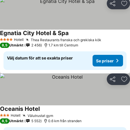
Dela
Läg
Egnatia City Hotel & Spa
Hotell
Thea Restaurants franska och grekiska kök
4 Stjärnor
8,5
Utmärkt
2 456
1.7 km till Centrum
Välj datum för att se exakta priser
Se priser
Dela
Läg
Oceanis Hotel
Hotell
Välutrustat gym
3 Stjärnor
8,5
Utmärkt
5 552
0.6 km från stranden