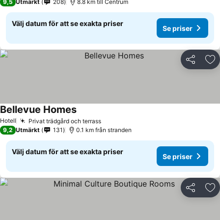
9,5
Utmärkt
208
8.8 km till Centrum
Välj datum för att se exakta priser
Se priser
Dela
Läg
Bellevue Homes
Hotell
Privat trädgård och terrass
9,2
Utmärkt
131
0.1 km från stranden
Välj datum för att se exakta priser
Se priser
Dela
Läg