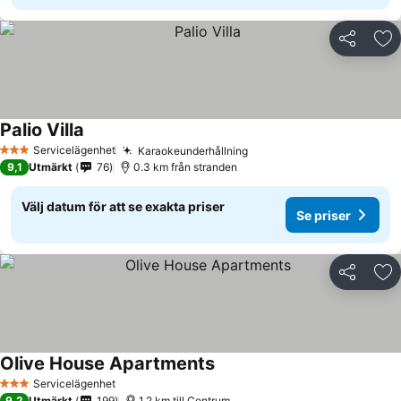
Dela
Läg
Palio Villa
Servicelägenhet
Karaokeunderhållning
3 Stjärnor
9,1
Utmärkt
76
0.3 km från stranden
Välj datum för att se exakta priser
Se priser
Dela
Läg
Olive House Apartments
Servicelägenhet
3 Stjärnor
9,2
Utmärkt
199
1.2 km till Centrum