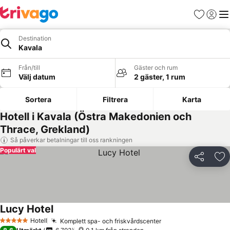
Favoriter
Logga 
Me
Destination
Kavala
Från/till
Gäster och rum
Välj datum
2 gäster, 1 rum
Sortera
Filtrera
Karta
Hotell i Kavala (Östra Makedonien och
Thrace, Grekland)
Så påverkar betalningar till oss rankningen
Populärt val
Dela
Läg
Lucy Hotel
Hotell
Komplett spa- och friskvårdscenter
5 Stjärnor