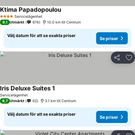
Ktima Papadopoulou
Servicelägenhet
4 Stjärnor
9,1
Utmärkt
674
10.0 km till Centrum
Välj datum för att se exakta priser
Se priser
Dela
Läg
Iris Deluxe Suites 1
Servicelägenhet
9,7
Utmärkt
62
3.1 km till Centrum
Välj datum för att se exakta priser
Se priser