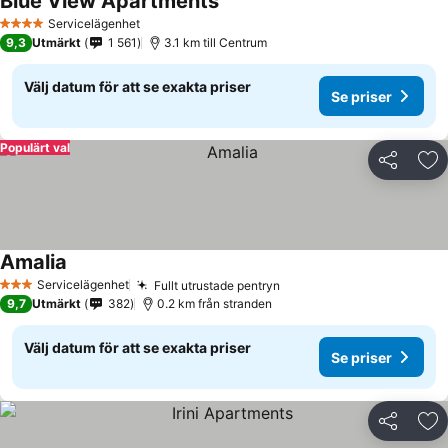
Blue View Apartments
Servicelägenhet
4 Stjärnor
9,3
Utmärkt
1 561
3.1 km till Centrum
Välj datum för att se exakta priser
Se priser
Populärt val
Dela
Läg
Amalia
Servicelägenhet
Fullt utrustade pentryn
3 Stjärnor
9,7
Utmärkt
382
0.2 km från stranden
Välj datum för att se exakta priser
Se priser
Dela
Läg