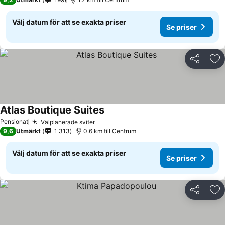
Välj datum för att se exakta priser
Se priser
Dela
Läg
Atlas Boutique Suites
Pensionat
Välplanerade sviter
9,6
Utmärkt
1 313
0.6 km till Centrum
Välj datum för att se exakta priser
Se priser
Dela
Läg