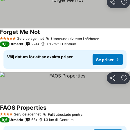
Dela
Läg
Forget Me Not
Servicelägenhet
Utomhusaktiviteter i närheten
5 Stjärnor
9,3
Utmärkt
224
0.8 km till Centrum
Välj datum för att se exakta priser
Se priser
Dela
Läg
FAOS Properties
Servicelägenhet
Fullt utrustade pentryn
4 Stjärnor
9,6
Utmärkt
63
1.3 km till Centrum