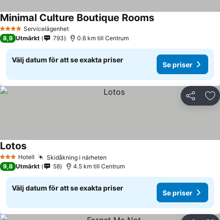
Minimal Culture Boutique Rooms
Servicelägenhet
4 Stjärnor
8,9
Utmärkt
793
0.6 km till Centrum
Välj datum för att se exakta priser
Se priser
Dela
Läg
Lotos
Hotell
Skidåkning i närheten
3 Stjärnor
9,8
Utmärkt
58
4.5 km till Centrum
Välj datum för att se exakta priser
Se priser