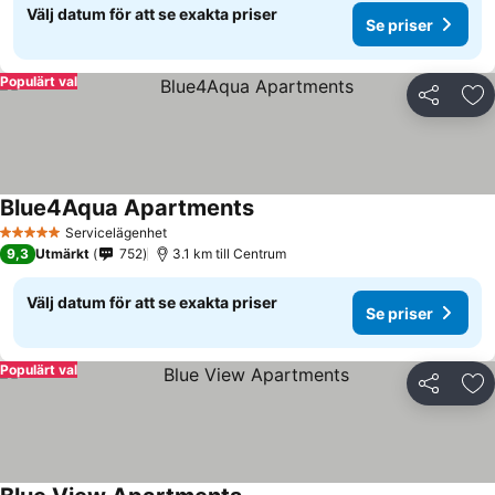
Välj datum för att se exakta priser
Se priser
Populärt val
Dela
Läg
Blue4Aqua Apartments
Servicelägenhet
5 Stjärnor
9,3
Utmärkt
752
3.1 km till Centrum
Välj datum för att se exakta priser
Se priser
Populärt val
Dela
Läg