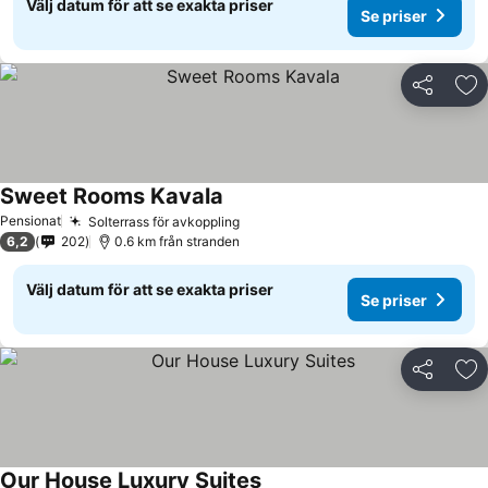
Välj datum för att se exakta priser
Se priser
Dela
Läg
Sweet Rooms Kavala
Pensionat
Solterrass för avkoppling
6,2
202
0.6 km från stranden
Välj datum för att se exakta priser
Se priser
Dela
Läg
Our House Luxury Suites