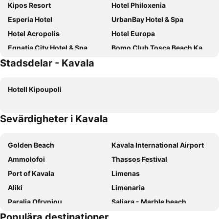
Kipos Resort
Hotel Philoxenia
Esperia Hotel
UrbanBay Hotel & Spa
Hotel Acropolis
Hotel Europa
Egnatia City Hotel & Spa
Bomo Club Tosca Beach Kavala
Stadsdelar - Kavala
Akti Hotel Kavala
Pravi Hotel
EPICURE SUITES
Yannis Hotel
Hotell Kipoupoli
Bellevue Homes
Tosca Beach Hotel
Villa Mediterrane Hotel
Lydia Hotel
Sevärdigheter i Kavala
Oceanis Hotel
Vournelis Beach Hotel and Spa
Iridium Old Town Luxury Suites
Imaret
Golden Beach
Kavala International Airport
Villa Nickolas
Porto Palio
Ammolofoi
Thassos Festival
Iraklitsa Beach
Hotel Mira Mare
Port of Kavala
Limenas
Plage Hotel
Senso Suites
Aliki
Limenaria
Paralia Ofryniou
Saliara - Marble beach
Populära destinationer
Limenaria
Pefkari Beach