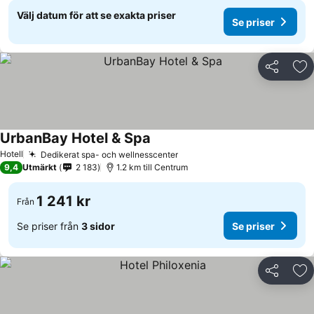
Välj datum för att se exakta priser
Se priser
Dela
Läg
UrbanBay Hotel & Spa
Hotell
Dedikerat spa- och wellnesscenter
9,4
Utmärkt
2 183
1.2 km till Centrum
1 241 kr
Från
Se priser från
3 sidor
Se priser
Dela
Läg