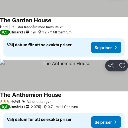
The Garden House
Hotell
Stor trädgård med havsutsikt
9,5
Utmärkt
19
1.2 km till Centrum
Välj datum för att se exakta priser
Se priser
Dela
Läg
The Anthemion House
Hotell
Välutrustat gym
3 Stjärnor
9,8
Utmärkt
2 075
0.7 km till Centrum
Välj datum för att se exakta priser
Se priser