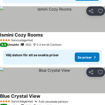
Dela
Läg
Ismini Cozy Rooms
Servicelägenhet
4 Stjärnor
8,9
Utmärkt
262
0.3 km till Centrum
Välj datum för att se exakta priser
Se priser
Dela
Läg
Blue Crystal View
Servicelägenhet
Fullt utrustade pentryn
4 Stjärnor