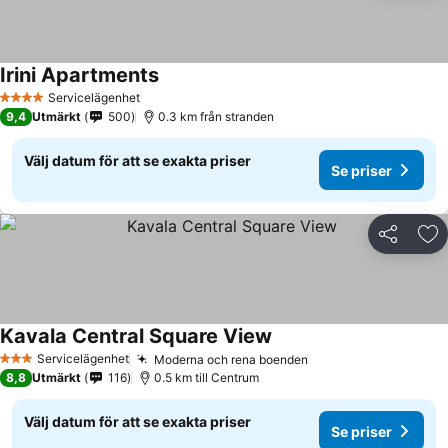
Irini Apartments
Servicelägenhet
4 Stjärnor
9,4
Utmärkt
500
0.3 km från stranden
Välj datum för att se exakta priser
Se priser
Dela
Läg
Kavala Central Square View
Servicelägenhet
Moderna och rena boenden
3 Stjärnor
8,8
Utmärkt
116
0.5 km till Centrum
Välj datum för att se exakta priser
Se priser