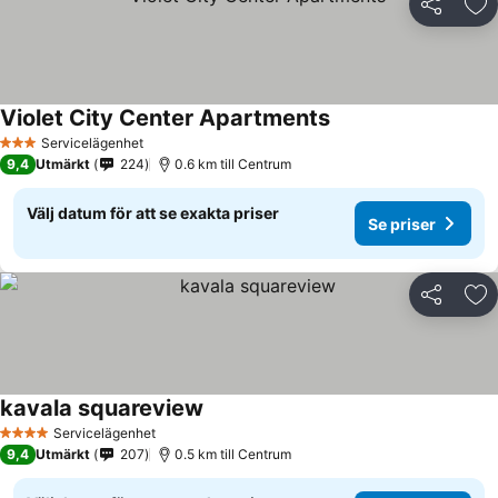
Dela
Läg
Violet City Center Apartments
Servicelägenhet
3 Stjärnor
9,4
Utmärkt
224
0.6 km till Centrum
Välj datum för att se exakta priser
Se priser
Dela
Läg
kavala squareview
Servicelägenhet
4 Stjärnor
9,4
Utmärkt
207
0.5 km till Centrum