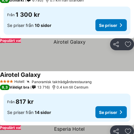
8,6
Utmärkt
6 793
0.1 km från stranden
1 300 kr
Från
Se priser från
10 sidor
Se priser
Populärt val
Dela
Läg
Airotel Galaxy
Hotell
Panoramisk takträdgårdsrestaurang
4 Stjärnor
8,3
Väldigt bra
13 716
0.4 km till Centrum
817 kr
Från
Se priser från
14 sidor
Se priser
Populärt val