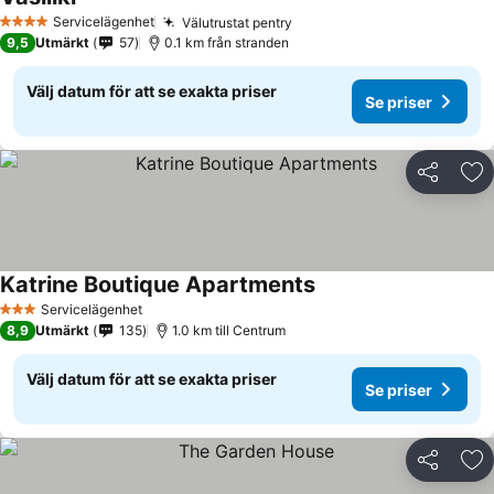
Servicelägenhet
Välutrustat pentry
4 Stjärnor
9,5
Utmärkt
57
0.1 km från stranden
Välj datum för att se exakta priser
Se priser
Dela
Läg
Katrine Boutique Apartments
Servicelägenhet
3 Stjärnor
8,9
Utmärkt
135
1.0 km till Centrum
Välj datum för att se exakta priser
Se priser
Dela
Läg