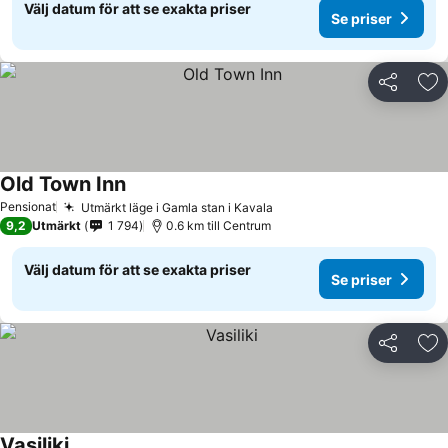
Välj datum för att se exakta priser
Se priser
Dela
Läg
Old Town Inn
Pensionat
Utmärkt läge i Gamla stan i Kavala
9,2
Utmärkt
1 794
0.6 km till Centrum
Välj datum för att se exakta priser
Se priser
Dela
Läg
Vasiliki