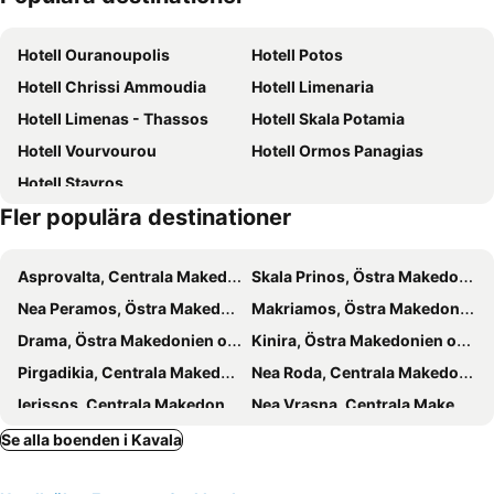
Keramoti
Makryammos
Hotell Ouranoupolis
Hotell Potos
Myrovolos
Perigiali beach
Hotell Chrissi Ammoudia
Hotell Limenaria
Nea Iraklitsa
Traditional Settlement of Theologos
Hotell Limenas - Thassos
Hotell Skala Potamia
Rapsani
Kipoupoli
Hotell Vourvourou
Hotell Ormos Panagias
5ο Wood Water Wild festival
Emporiko Kentro Kavalas
Hotell Stavros
Municipal Garden
KTEL N Kavalas Bus Station
Fler populära destinationer
Limanaki Sfageion
Agios Giannis
Chorafa
Mohamed Ali
Asprovalta, Centrala Makedonien Hotell
Skala Prinos, Östra Makedonien och Thrace Hotell
Maggana
Trypiti
Nea Peramos, Östra Makedonien och Thrace Hotell
Makriamos, Östra Makedonien och Thrace Hotell
Pilima Tavern
Kazaviti
Drama, Östra Makedonien och Thrace Hotell
Kinira, Östra Makedonien och Thrace Hotell
Naos Agiou Georgiou
Skala Marion
Pirgadikia, Centrala Makedonien Hotell
Nea Roda, Centrala Makedonien Hotell
Ierissos, Centrala Makedonien Hotell
Nea Vrasna, Centrala Makedonien Hotell
Keramoti, Östra Makedonien och Thrace Hotell
Skala Rachoni, Östra Makedonien och Thrace Hotell
Se alla boenden i Kavala
Agios Nikolaos Chalkidikis, Centrala Makedonien Hotell
Skala Panagia, Östra Makedonien och Thrace Hotell