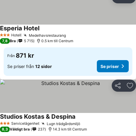
Dela
Läg
Esperia Hotel
Hotell
Medelhavsrestaurang
3 Stjärnor
7,8
Bra
5 715
0.5 km till Centrum
871 kr
Från
Se priser från
12 sidor
Se priser
Dela
Läg
Studios Kostas & Despina
Servicelägenhet
Lugn trädgårdsmiljö
3 Stjärnor
8,3
Väldigt bra
237
14.3 km till Centrum