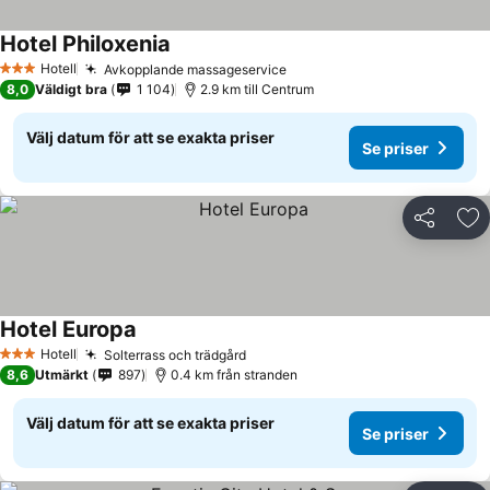
Hotel Philoxenia
Hotell
Avkopplande massageservice
3 Stjärnor
8,0
Väldigt bra
1 104
2.9 km till Centrum
Välj datum för att se exakta priser
Se priser
Dela
Läg
Hotel Europa
Hotell
Solterrass och trädgård
3 Stjärnor
8,6
Utmärkt
897
0.4 km från stranden
Välj datum för att se exakta priser
Se priser