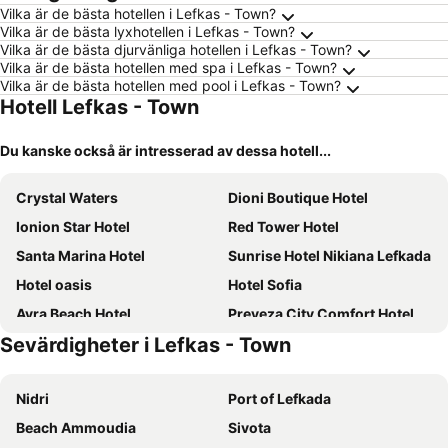
Vilka är de bästa hotellen i Lefkas - Town?
Vilka är de bästa lyxhotellen i Lefkas - Town?
Vilka är de bästa djurvänliga hotellen i Lefkas - Town?
Vilka är de bästa hotellen med spa i Lefkas - Town?
Vilka är de bästa hotellen med pool i Lefkas - Town?
Hotell Lefkas - Town
Du kanske också är intresserad av dessa hotell...
Crystal Waters
Dioni Boutique Hotel
Ionion Star Hotel
Red Tower Hotel
Santa Marina Hotel
Sunrise Hotel Nikiana Lefkada
Hotel oasis
Hotel Sofia
Avra Beach Hotel
Preveza City Comfort Hotel
Sevärdigheter i Lefkas - Town
Hotel Odyssey
Hotel Agios Nikitas
Vergina Star Hotel
Margarona Royal Hotel
Nidri
Port of Lefkada
Allure Wellness Retreat
The Aigli
Beach Ammoudia
Sivota
Elektra Hotel
Hotel Pegasos