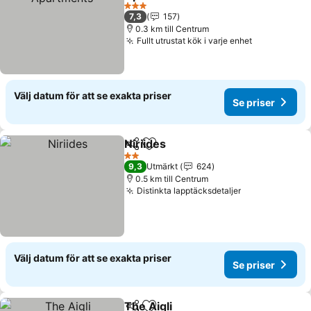
3 Stjärnor
7,3
157
0.3 km till Centrum
Fullt utrustat kök i varje enhet
Välj datum för att se exakta priser
Se priser
Niriides
Dela
Lägg till i Mina Favoriter
2 Stjärnor
9,3
Utmärkt
624
0.5 km till Centrum
Distinkta lapptäcksdetaljer
Välj datum för att se exakta priser
Se priser
The Aigli