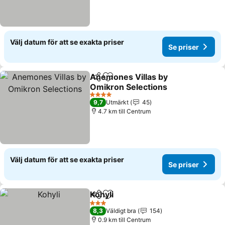
Välj datum för att se exakta priser
Se priser
Anemones Villas by
Dela
Lägg till i Mina Favoriter
Omikron Selections
4 Stjärnor
9,7
Utmärkt
45
4.7 km till Centrum
Välj datum för att se exakta priser
Se priser
Kohyli
Dela
Lägg till i Mina Favoriter
3 Stjärnor
8,3
Väldigt bra
154
0.9 km till Centrum