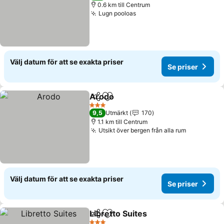
0.6 km till Centrum
Lugn pooloas
Välj datum för att se exakta priser
Se priser
Arodo
Dela
Lägg till i Mina Favoriter
3 Stjärnor
9,5
Utmärkt
170
1.1 km till Centrum
Utsikt över bergen från alla rum
Välj datum för att se exakta priser
Se priser
Libretto Suites
Dela
Lägg till i Mina Favoriter