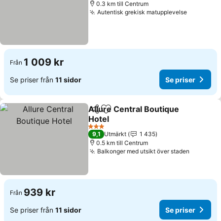
0.3 km till Centrum
Autentisk grekisk matupplevelse
1 009 kr
Från
Se priser från
11 sidor
Se priser
Allure Central Boutique
Dela
Lägg till i Mina Favoriter
Hotel
3 Stjärnor
9,1
Utmärkt
1 435
0.5 km till Centrum
Balkonger med utsikt över staden
939 kr
Från
Se priser från
11 sidor
Se priser