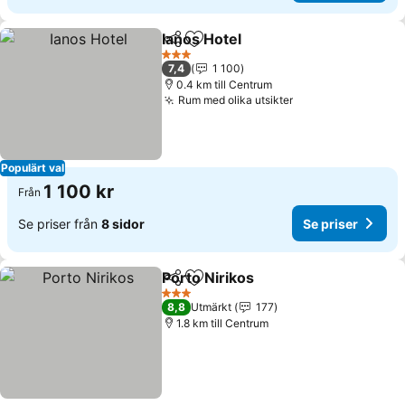
Ianos Hotel
Dela
Lägg till i Mina Favoriter
3 Stjärnor
7,4
1 100
0.4 km till Centrum
Rum med olika utsikter
Populärt val
1 100 kr
Från
Se priser från
8 sidor
Se priser
Porto Nirikos
Dela
Lägg till i Mina Favoriter
3 Stjärnor
8,8
Utmärkt
177
1.8 km till Centrum