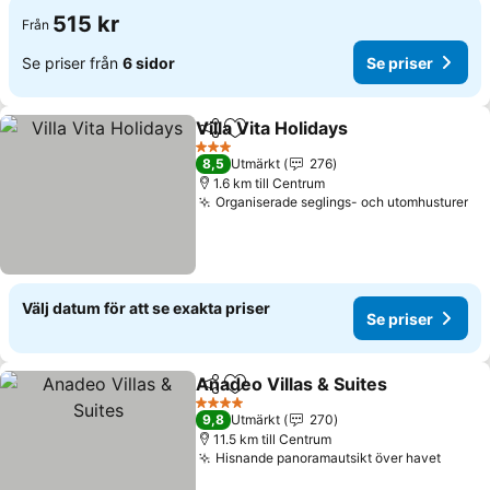
515 kr
Från
Se priser från
6 sidor
Se priser
Villa Vita Holidays
Dela
Lägg till i Mina Favoriter
3 Stjärnor
8,5
Utmärkt
276
1.6 km till Centrum
Organiserade seglings- och utomhusturer
Välj datum för att se exakta priser
Se priser
Anadeo Villas & Suites
Dela
Lägg till i Mina Favoriter
4 Stjärnor
9,8
Utmärkt
270
11.5 km till Centrum
Hisnande panoramautsikt över havet