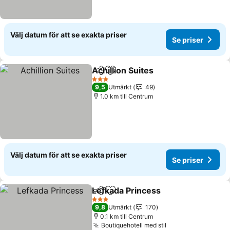
Välj datum för att se exakta priser
Se priser
Achillion Suites
Dela
Lägg till i Mina Favoriter
3 Stjärnor
9,5
Utmärkt
49
1.0 km till Centrum
Välj datum för att se exakta priser
Se priser
Lefkada Princess
Dela
Lägg till i Mina Favoriter
3 Stjärnor
9,8
Utmärkt
170
0.1 km till Centrum
Boutiquehotell med stil