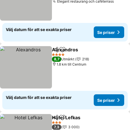
Elegant restaurang och caféterrass
Välj datum för att se exakta priser
Se priser
Alexandros
Dela
Lägg till i Mina Favoriter
4 Stjärnor
8,7
Utmärkt
218
1.8 km till Centrum
Välj datum för att se exakta priser
Se priser
Hotel Lefkas
Dela
Lägg till i Mina Favoriter
3 Stjärnor
7,3
3 000