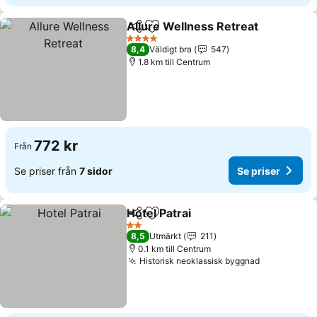
Allure Wellness Retreat
Dela
Lägg till i Mina Favoriter
4 Stjärnor
8,4
Väldigt bra
547
1.8 km till Centrum
772 kr
Från
Se priser från
7 sidor
Se priser
Hotel Patrai
Dela
Lägg till i Mina Favoriter
2 Stjärnor
8,5
Utmärkt
211
0.1 km till Centrum
Historisk neoklassisk byggnad