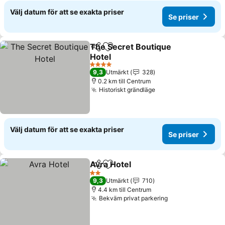
Välj datum för att se exakta priser
Se priser
The Secret Boutique
Dela
Lägg till i Mina Favoriter
Hotel
4 Stjärnor
9,3
Utmärkt
328
0.2 km till Centrum
Historiskt grändläge
Välj datum för att se exakta priser
Se priser
Avra Hotel
Dela
Lägg till i Mina Favoriter
2 Stjärnor
9,3
Utmärkt
710
4.4 km till Centrum
Bekväm privat parkering