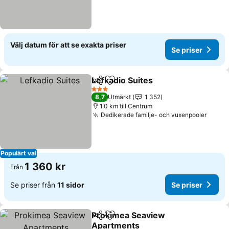
Välj datum för att se exakta priser
Se priser
Lefkadio Suites
Dela
Lägg till i Mina Favoriter
3 Stjärnor
8,7
Utmärkt
1 352
1.0 km till Centrum
Dedikerade familje- och vuxenpooler
Populärt val
1 360 kr
Från
Se priser från
11 sidor
Se priser
Prokimea Seaview
Dela
Lägg till i Mina Favoriter
Apartments