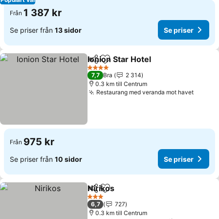
1 387 kr
Från
Se priser från
13 sidor
Se priser
Ionion Star Hotel
Dela
Lägg till i Mina Favoriter
4 Stjärnor
7,7
Bra
2 314
0.3 km till Centrum
Restaurang med veranda mot havet
975 kr
Från
Se priser från
10 sidor
Se priser
Nirikos
Dela
Lägg till i Mina Favoriter
3 Stjärnor
6,7
727
0.3 km till Centrum