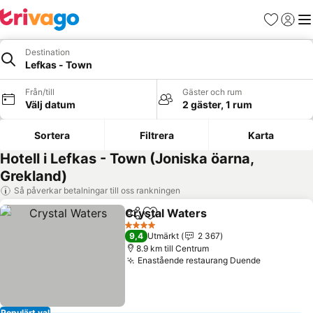
Favoriter
Logga 
Me
Destination
Lefkas - Town
Från/till
Gäster och rum
Välj datum
2 gäster, 1 rum
Sortera
Filtrera
Karta
Hotell i Lefkas - Town (Joniska öarna,
Grekland)
Så påverkar betalningar till oss rankningen
Crystal Waters
Dela
Lägg till i Mina Favoriter
4 Stjärnor
9,4
Utmärkt
2 367
8.9 km till Centrum
Enastående restaurang Duende
Populärt val