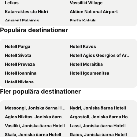
Lefkas
Vassiliki Village
Oscar Hotel Lefkada
Lefkada Princess
Katarraktes sto Nidri
Aktion National Airport
Ionis Hotel
Lefkas Petra
Ancient Palairos
Porto Katsiki
Aliki Hotel
BLUE LUXURY SUITES
Populära destinationer
Kanali
Vasiliki
Vliho Bay Boutique Hotel
Ionian Blue Bungalows & Spa Resort
Loutsa
Mytikas
Achillion Suites
Hotel Tesoro
Hotell Parga
Hotell Kavos
Agios Nikitas Beach
Monolithi
Hotel Nostos
Athos Hotel
Hotell Sivota
Hotell Agios Georgios of Argyrades
Kiani Akti
Nydri
Iraklis Hotel
Nirikos
Hotell Preveza
Hotell Moraitika
Egremnoi
Amfilochia
Ianos Bay
Olive Tree
Hotell Ioannina
Hotell Igoumenitsa
KTEL Leukadas
Archaeological Museum of Lefkada
Delfini
Hotel Lefkas
Hotell Nikiana
Marina Leykadas
Dimotiko Stadio Leukadas ''Platwnas Grigoris''
Hotel Boschetto
To Agridi
Fler populära destinationer
Alikes
Aghia Mavra
Porto Ligia
Averto
Gyra
Aktio-Preveza Underwater Tunnel
Hotel Patrai
Ianos Hotel
Messongi, Joniska öarna Hotell
Nydri, Joniska öarna Hotell
Nekromantio
Foki
The Secret Boutique Hotel
Artemis Pension
Agios Nikitas, Joniska öarna Hotell
Argostoli, Joniska öarna Hotell
Dafnoudi
Archaeological Collection of Stavros Ithaca
Thalero Holidays Center
Thomais Boutique Hotel
Vasiliki, Joniska öarna Hotell
Lassi, Joniska öarna Hotell
Madouri
Ionio Hotel
Zephyros Villas - Agios Nikitas
Skala, Joniska öarna Hotell
Gaios, Joniska öarna Hotell
Islands View
Smile Inn