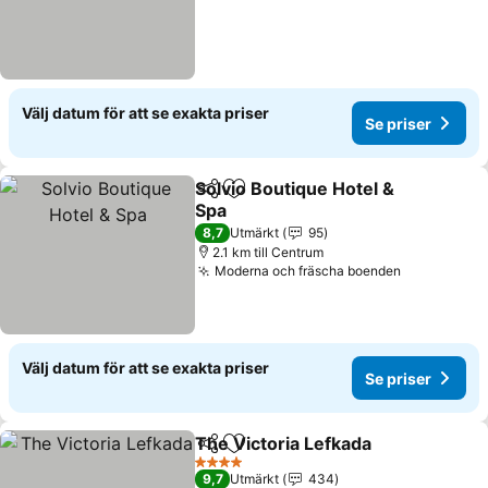
Välj datum för att se exakta priser
Se priser
Solvio Boutique Hotel &
Dela
Lägg till i Mina Favoriter
Spa
8,7
Utmärkt
95
2.1 km till Centrum
Moderna och fräscha boenden
Välj datum för att se exakta priser
Se priser
The Victoria Lefkada
Dela
Lägg till i Mina Favoriter
4 Stjärnor
9,7
Utmärkt
434