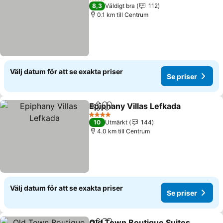
3 Stjärnor
8,3
Väldigt bra
112
0.1 km till Centrum
Välj datum för att se exakta priser
Se priser
Epiphany Villas Lefkada
Dela
Lägg till i Mina Favoriter
4 Stjärnor
10
Utmärkt
144
4.0 km till Centrum
Välj datum för att se exakta priser
Se priser
Old Town Boutique Suites