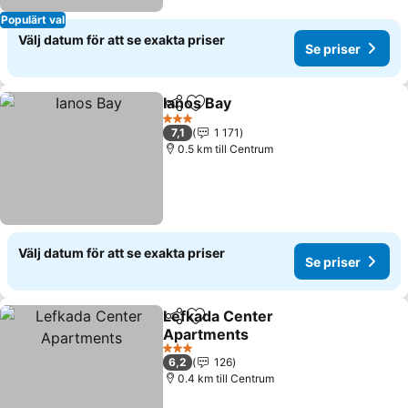
Populärt val
Välj datum för att se exakta priser
Se priser
Ianos Bay
Dela
Lägg till i Mina Favoriter
3 Stjärnor
7,1
1 171
0.5 km till Centrum
Välj datum för att se exakta priser
Se priser
Lefkada Center
Dela
Lägg till i Mina Favoriter
Apartments
3 Stjärnor
6,2
126
0.4 km till Centrum