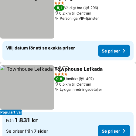
Dela
Lägg till i Mina Favoriter
3 Stjärnor
8,1
Väldigt bra
296
0.2 km till Centrum
Personliga VIP-tjänster
Välj datum för att se exakta priser
Se priser
Townhouse Lefkada
Dela
Lägg till i Mina Favoriter
4 Stjärnor
9,8
Utmärkt
497
0.5 km till Centrum
Lyxiga inredningsdetaljer
Populärt val
1 831 kr
Från
Se priser från
7 sidor
Se priser