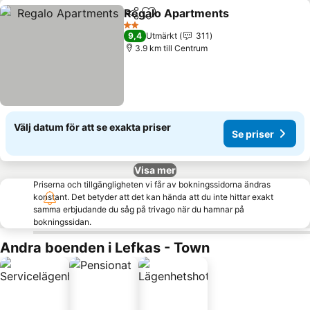
Regalo Apartments
Dela
Lägg till i Mina Favoriter
2 Stjärnor
9,4
Utmärkt
311
3.9 km till Centrum
Välj datum för att se exakta priser
Se priser
Visa mer
Priserna och tillgängligheten vi får av bokningssidorna ändras
konstant. Det betyder att det kan hända att du inte hittar exakt
samma erbjudande du såg på trivago när du hamnar på
bokningssidan.
Andra boenden i Lefkas - Town