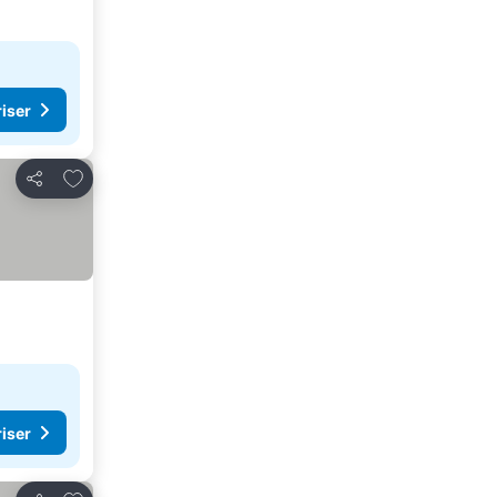
riser
Lägg till i Mina Favoriter
Dela
riser