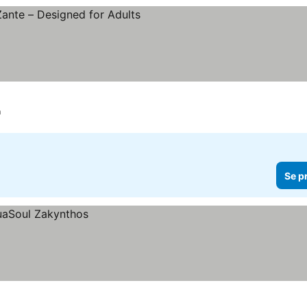
or
Se priser
m
Se p