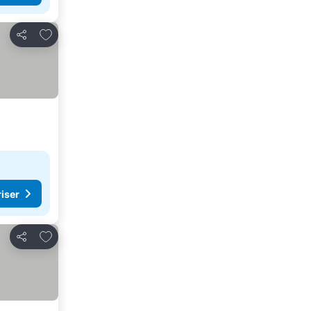
Lägg till i Mina Favoriter
Dela
riser
Lägg till i Mina Favoriter
Dela