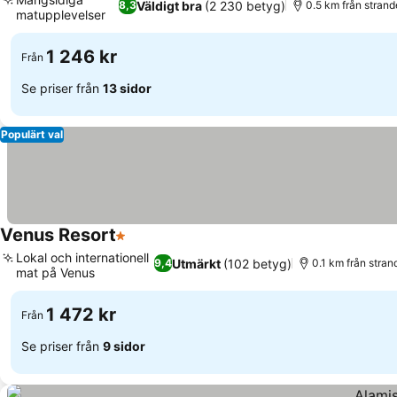
Väldigt bra
(2 230 betyg)
8,3
0.5 km från stran
matupplevelser
Se priser
1 246 kr
Från
Se priser från
13 sidor
Populärt val
Venus Resort
1 Stjärnor
Se priser
Lokal och internationell
Utmärkt
(102 betyg)
9,4
0.1 km från stran
mat på Venus
Se priser
1 472 kr
Från
Se priser från
9 sidor