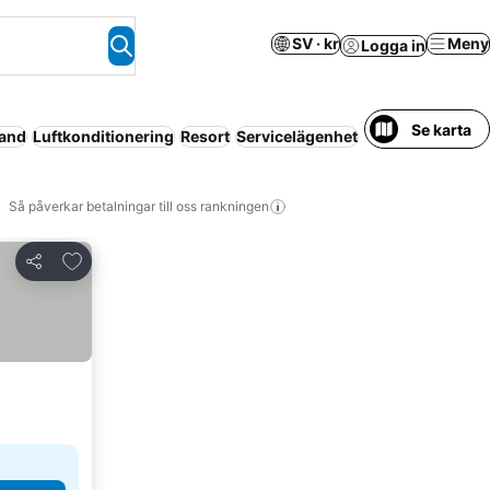
SV · kr
Meny
Logga in
Se karta
rand
Luftkonditionering
Resort
Servicelägenhet
Wi-fi
Endast vu
Så påverkar betalningar till oss rankningen
Lägg till i Mina Favoriter
Dela