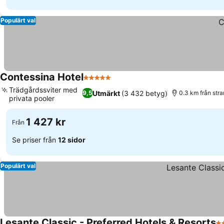
Populärt val
Contessina Hotel
5 Stjärnor
Se priser
Trädgårdssviter med
Utmärkt
(3 432 betyg)
9,5
0.3 km från str
privata pooler
Se priser
1 427 kr
Från
Se priser från
12 sidor
Populärt val
Lesante Classic - Preferred Hotels & Resorts