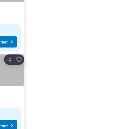
riser
Lägg till i Mina Favoriter
Dela
riser