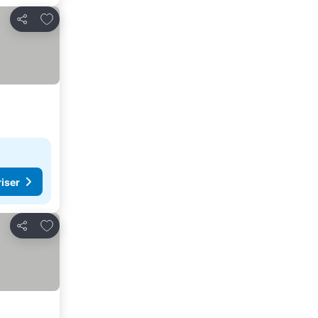
Lägg till i Mina Favoriter
Dela
riser
Lägg till i Mina Favoriter
Dela