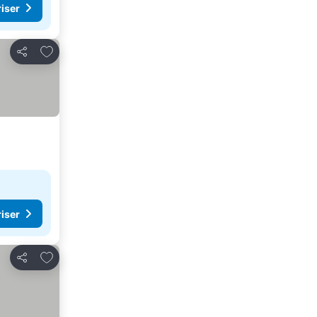
riser
Lägg till i Mina Favoriter
Dela
riser
Lägg till i Mina Favoriter
Dela