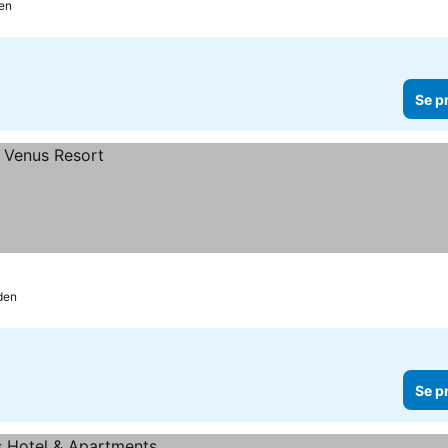
den
Se p
den
Se p