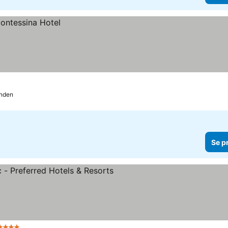
anden
Se p