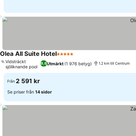
Olea All Suite Hotel
5 Stjärnor
Se priser
Vidsträckt
Utmärkt
(1 976 betyg)
9,6
1.2 km till Centrum
sjöliknande pool
Se priser
2 591 kr
Från
Se priser från
14 sidor