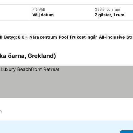
Från/till
Gäster och rum
Välj datum
2 gäster, 1 rum
ll
Betyg: 8,0+
Nära centrum
Pool
Frukost ingår
All-inclusive
St
iska öarna, Grekland)
 priser
m