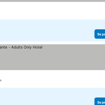
Se p
n
Se p