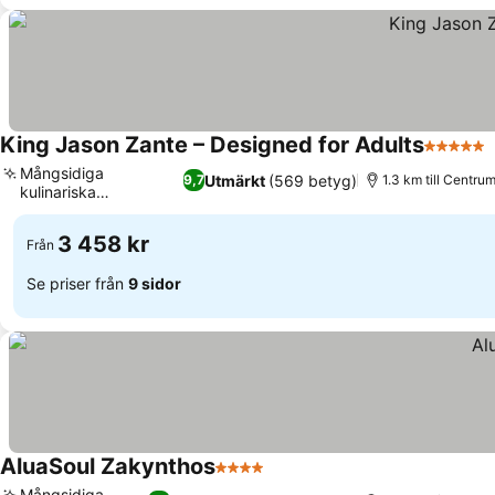
King Jason Zante – Designed for Adults
5 Stjärn
Mångsidiga
Utmärkt
(569 betyg)
9,7
1.3 km till Centru
kulinariska
Se priser
upplevelser
3 458 kr
Från
Se priser från
9 sidor
AluaSoul Zakynthos
4 Stjärnor
Se priser
Mångsidiga