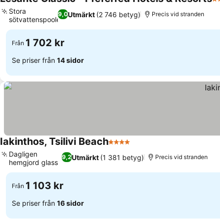
5 
Stora
Utmärkt
(2 746 betyg)
9,0
Precis vid stranden
sötvattenspooler
Se priser
1 702 kr
Från
Se priser från
14 sidor
Iakinthos, Tsilivi Beach
4 Stjärnor
Se priser
Dagligen
Utmärkt
(1 381 betyg)
9,2
Precis vid stranden
hemgjord glass
Se priser
1 103 kr
Från
Se priser från
16 sidor