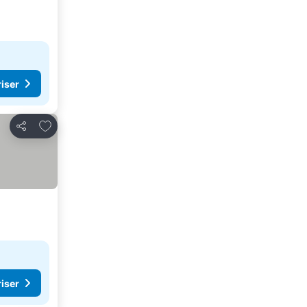
riser
Lägg till i Mina Favoriter
Dela
riser