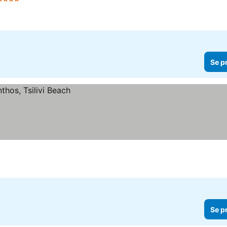
Stjärnor
Se priser
Se p
Se p