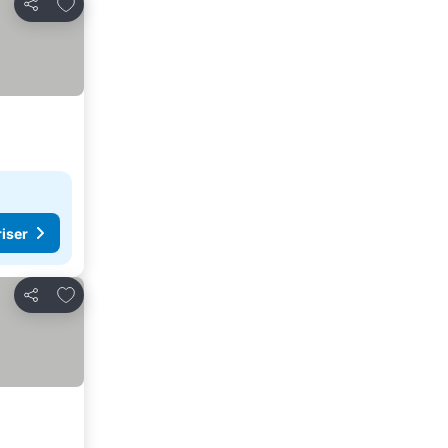
Lägg till i Mina Favoriter
Dela
riser
Lägg till i Mina Favoriter
Dela