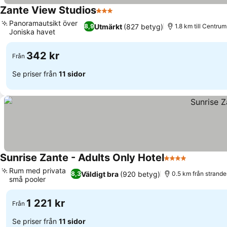
Zante View Studios
3 Stjärnor
Se priser
Panoramautsikt över
Utmärkt
(827 betyg)
8,9
1.8 km till Centrum
Joniska havet
Se priser
342 kr
Från
Se priser från
11 sidor
Sunrise Zante - Adults Only Hotel
4 Stjärnor
Se priser
Rum med privata
Väldigt bra
(920 betyg)
8,3
0.5 km från strande
små pooler
Se priser
1 221 kr
Från
Se priser från
11 sidor