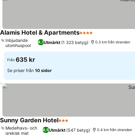
Alamis Hotel & Apartments
4 Stjärnor
Se priser
Inbjudande
Utmärkt
(1 323 betyg)
8,7
0.3 km från stranden
utomhuspool
Se priser
635 kr
Från
Se priser från
10 sidor
Sunny Garden Hotel
3 Stjärnor
Se priser
Medelhavs- och
Utmärkt
(547 betyg)
8,5
0.4 km från stranden
grekisk mat