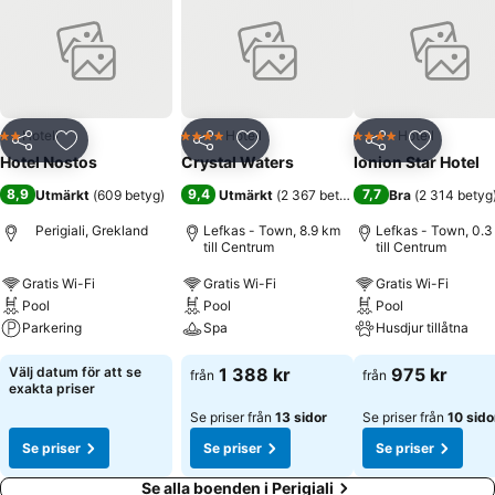
Hotell
Hotell
Hotell
2 Stjärnor
4 Stjärnor
4 Stjärnor
Dela
Lägg till i Mina Favoriter
Dela
Lägg till i Mina Favoriter
Dela
Lägg till
Hotel Nostos
Crystal Waters
Ionion Star Hotel
8,9
9,4
7,7
Utmärkt
(
609 betyg
)
Utmärkt
(
2 367 betyg
)
Bra
(
2 314 betyg
Perigiali, Grekland
Lefkas - Town, 8.9 km
Lefkas - Town, 0.3
till Centrum
till Centrum
Gratis Wi-Fi
Gratis Wi-Fi
Gratis Wi-Fi
Pool
Pool
Pool
Parkering
Spa
Husdjur tillåtna
Välj datum för att se
1 388 kr
975 kr
från
från
exakta priser
Se priser från
13 sidor
Se priser från
10 sido
Se priser
Se priser
Se priser
Se alla boenden i Perigiali