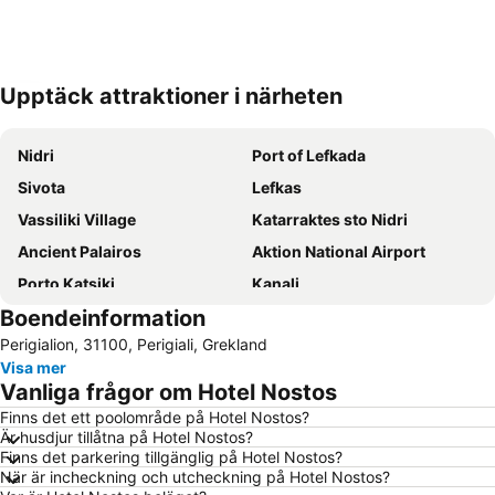
Upptäck attraktioner i närheten
Förstora kartan
Nidri
Port of Lefkada
Sivota
Lefkas
Vassiliki Village
Katarraktes sto Nidri
Ancient Palairos
Aktion National Airport
Porto Katsiki
Kanali
Boendeinformation
Vasiliki
Mytikas
Perigialion, 31100, Perigiali, Grekland
Assos Beach
Agios Nikitas Beach
Visa mer
Monolithi
Nydri
Vanliga frågor om Hotel Nostos
Egremnoi
Kiani Akti
Finns det ett poolområde på Hotel Nostos?
Är husdjur tillåtna på Hotel Nostos?
Amfilochia
Limenia and Pera Limenia
Finns det parkering tillgänglig på Hotel Nostos?
Myrtos Beach
När är incheckning och utcheckning på Hotel Nostos?