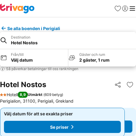
Favoriter
Logga 
Me
Se alla boenden i Perigiali
Destination
Hotel Nostos
Från/till
Gäster och rum
Välj datum
2 gäster, 1 rum
Så påverkar betalningar till oss rankningen
Hotel Nostos
Dela
Läg
Hotell
8,9
Utmärkt
(
609 betyg
)
2 Stjärnor
Perigialion, 31100, Perigiali, Grekland
Välj datum för att se exakta priser
Välj datum för att se exakta priser
Se priser
Se priser