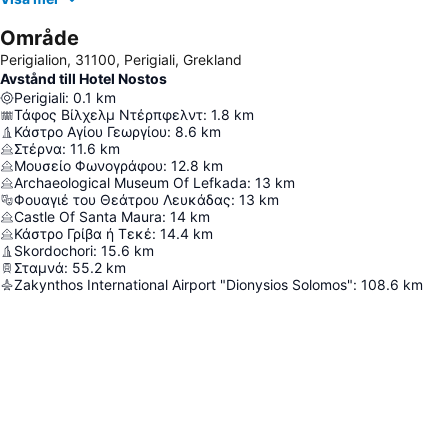
Område
Perigialion, 31100, Perigiali, Grekland
Avstånd till Hotel Nostos
Perigiali
:
0.1
km
Τάφος Βίλχελμ Ντέρπφελντ
:
1.8
km
Κάστρο Αγίου Γεωργίου
:
8.6
km
Στέρνα
:
11.6
km
Μουσείο Φωνογράφου
:
12.8
km
Archaeological Museum Of Lefkada
:
13
km
Φουαγιέ του Θεάτρου Λευκάδας
:
13
km
Castle Of Santa Maura
:
14
km
Κάστρο Γρίβα ή Τεκέ
:
14.4
km
Skordochori
:
15.6
km
Σταμνά
:
55.2
km
Zakynthos International Airport "Dionysios Solomos"
:
108.6
km