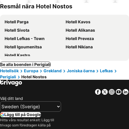
tillåtna
Resmål nära Hotel Nostos
Hotell Parga
Hotell Kavos
Hotell Sivota
Hotell Alikanas
Hotell Lefkas - Town
Hotell Preveza
Hotell Igoumenitsa
Hotell Nikiana
Hotell Kastro
Se alla boenden i Perigiali
Hotellsök
Europa
Grekland
Joniska öarna
Lefkas
Perigiali
Hotel Nostos
Facebook
Twitter
Insta
Yo
Välj ditt land
Lägg till på Google
Hitta våra resultat enkelt: Lägg till
trivago som föredragen källa på