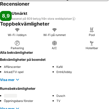
Recensioner
Utmärkt
8,9
baserat på 609 betyg från stora
webbplatser
Toppbekvämligheter
Wi-Fi i lobbyn
Wi-Fi på rummet
Pool
Parkering
A/C
Hotellbar
Alla bekvämligheter
Bekvämligheter på boendet
Affärscenter
Kafé
Arkad/TV-spel
Entré/lobby
Visa mer
Rumsbekvämligheter
Dusch
Öppningsbara fönster
TV
Visa mer