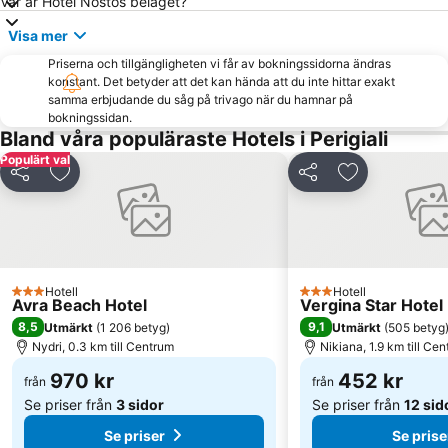
Var är Hotel Nostos beläget?
Visa mer
Priserna och tillgängligheten vi får av bokningssidorna ändras
konstant. Det betyder att det kan hända att du inte hittar exakt
samma erbjudande du såg på trivago när du hamnar på
bokningssidan.
Bland våra populäraste Hotels i Perigiali
Populärt val
Dela
Lägg till i Mina Favoriter
Dela
Lägg till i Mi
Hotell
Hotell
3 Stjärnor
3 Stjärnor
Avra Beach Hotel
Vergina Star Hotel
8,5
9,1
Utmärkt
(
1 206 betyg
)
Utmärkt
(
505 betyg
Nydri, 0.3 km till Centrum
Nikiana, 1.9 km till Ce
970 kr
452 kr
från
från
Se priser från
3 sidor
Se priser från
12 sid
Se priser
Se prise