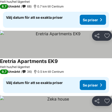
Helt hus/hel lägenhet
8,7
Utmärkt
68
0.7 km till Centrum
Välj datum för att se exakta priser
Se priser
Dela
Läg
Eretria Apartments EK9
Helt hus/hel lägenhet
9,7
Utmärkt
36
0.5 km till Centrum
Välj datum för att se exakta priser
Se priser
Dela
Läg