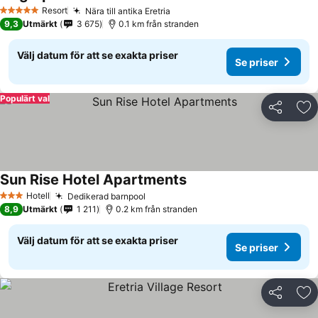
Resort
Nära till antika Eretria
5 Stjärnor
9,3
Utmärkt
3 675
0.1 km från stranden
Välj datum för att se exakta priser
Se priser
Populärt val
Dela
Läg
Sun Rise Hotel Apartments
Hotell
Dedikerad barnpool
3 Stjärnor
8,9
Utmärkt
1 211
0.2 km från stranden
Välj datum för att se exakta priser
Se priser
Dela
Läg