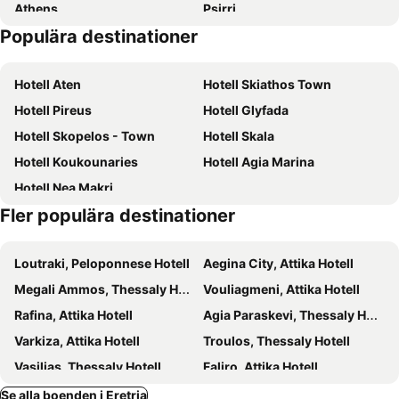
Athens
Psirri
Populära destinationer
Kolonaki
Agios Dimitrios Plakas
Kallithea
OAKA Olympic Stadium
Hotell Aten
Hotell Skiathos Town
Neo Iraklio Attikis
Ermou
Hotell Pireus
Hotell Glyfada
Agia Marina
Agioi Apostoloi
Hotell Skopelos - Town
Hotell Skala
Fetiye Mosque
Ampelokipoi
Hotell Koukounaries
Hotell Agia Marina
Eretria Port
The Tower of Kanaris
Hotell Nea Makri
Temple of Dafniforos Apollon
Eretria
Fler populära destinationer
Island of Dreams
Malakonta
Eretria 3
Oropos Beach
Loutraki, Peloponnese Hotell
Aegina City, Attika Hotell
Αmarynthos
Greek aluminum
Megali Ammos, Thessaly Hotell
Vouliagmeni, Attika Hotell
Portrait Documentaries
Μanika Beach
Rafina, Attika Hotell
Agia Paraskevi, Thessaly Hotell
Sports Park
Pandora
Varkiza, Attika Hotell
Troulos, Thessaly Hotell
Athens University
Agioi Apostoloi
Vasilias, Thessaly Hotell
Faliro, Attika Hotell
Amarinthos, Centrala Grekland Hotell
Markopoulo, Attika Hotell
Se alla boenden i Eretria