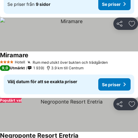
Se priser från
9 sidor
Se priser
Dela
Läg
Miramare
Hotell
Rum med utsikt över bukten och trädgården
4 Stjärnor
9,0
Utmärkt
1 939
3.9 km till Centrum
Välj datum för att se exakta priser
Se priser
Populärt val
Dela
Läg
Negroponte Resort Eretria