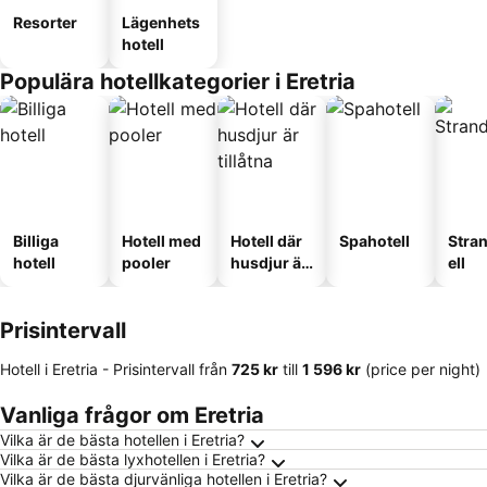
Resorter
Lägenhets
hotell
Populära hotellkategorier i Eretria
Billiga
Hotell med
Hotell där
Spahotell
Stra
hotell
pooler
husdjur är
ell
tillåtna
Prisintervall
Hotell i Eretria -
Prisintervall
från
‎725 kr
till
‎1 596 kr
(price per night)
Vanliga frågor om Eretria
Vilka är de bästa hotellen i Eretria?
Vilka är de bästa lyxhotellen i Eretria?
Vilka är de bästa djurvänliga hotellen i Eretria?