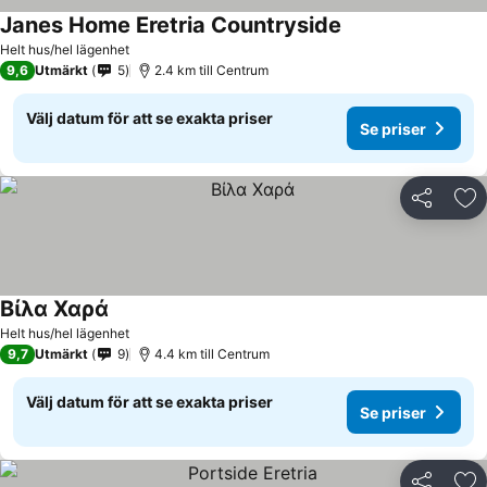
Janes Home Eretria Countryside
Helt hus/hel lägenhet
9,6
Utmärkt
5
2.4 km till Centrum
Välj datum för att se exakta priser
Se priser
Dela
Läg
Βίλα Χαρά
Helt hus/hel lägenhet
9,7
Utmärkt
9
4.4 km till Centrum
Välj datum för att se exakta priser
Se priser