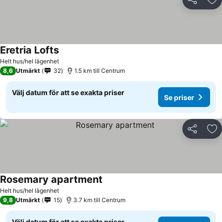
Dela
Läg
Eretria Lofts
Helt hus/hel lägenhet
8,6
Utmärkt
32
1.5 km till Centrum
Välj datum för att se exakta priser
Se priser
Dela
Läg
Rosemary apartment
Helt hus/hel lägenhet
9,8
Utmärkt
15
3.7 km till Centrum
Välj datum för att se exakta priser