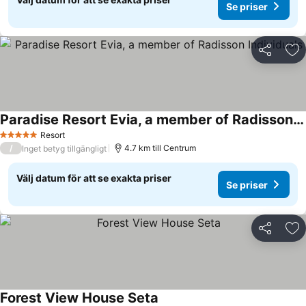
Se priser
Dela
Läg
Paradise Resort Evia, a member of Radisson Individuals
Resort
5 Stjärnor
/
4.7 km till Centrum
Inget betyg tillgängligt
Välj datum för att se exakta priser
Se priser
Dela
Läg
Forest View House Seta