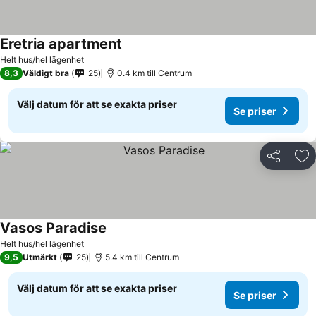
Eretria apartment
Helt hus/hel lägenhet
8,3
Väldigt bra
25
0.4 km till Centrum
Välj datum för att se exakta priser
Se priser
Dela
Läg
Vasos Paradise
Helt hus/hel lägenhet
9,5
Utmärkt
25
5.4 km till Centrum
Välj datum för att se exakta priser
Se priser