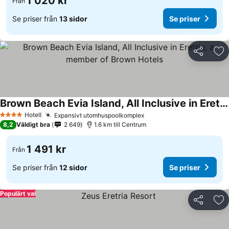
1 020 kr
Från
Se priser från
13 sidor
Se priser
Dela
Läg
Brown Beach Evia Island, All Inclusive in Eretria, a member of Brown Hotels
Hotell
Expansivt utomhuspoolkomplex
4 Stjärnor
8,2
Väldigt bra
2 649
1.6 km till Centrum
1 491 kr
Från
Se priser från
12 sidor
Se priser
Populärt val
Dela
Läg