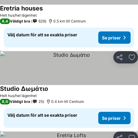
Eretria houses
Helt hus/hel lägenhet
8,4
Väldigt bra
629
0.5 km till Centrum
Välj datum för att se exakta priser
Se priser
Dela
Läg
Studio Δωμάτιο
Helt hus/hel lägenhet
8,0
Väldigt bra
25
0.4 km till Centrum
Välj datum för att se exakta priser
Se priser