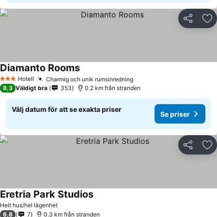
Dela
Läg
Diamanto Rooms
Hotell
Charmig och unik rumsinredning
3 Stjärnor
8,3
Väldigt bra
353
0.2 km från stranden
Välj datum för att se exakta priser
Se priser
Dela
Läg
Eretria Park Studios
Helt hus/hel lägenhet
6,8
7
0.3 km från stranden