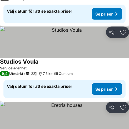
Välj datum för att se exakta priser
Se priser
Dela
Läg
Studios Voula
Servicelägenhet
9,4
Utmärkt
22
7.5 km till Centrum
Välj datum för att se exakta priser
Se priser
Dela
Läg