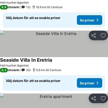
Helt hus/hel lägenhet
9,9
Utmärkt
13
18.9 km till Centrum
Välj datum för att se exakta priser
Se priser
Dela
Läg
Seaside Villa In Eretria
Helt hus/hel lägenhet
9,3
Utmärkt
20
5.6 km till Centrum
Välj datum för att se exakta priser
Se priser
Dela
Läg