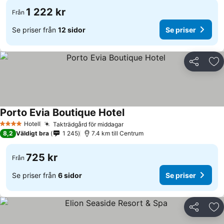
1 222 kr
Från
Se priser från
12 sidor
Se priser
Dela
Läg
Porto Evia Boutique Hotel
Hotell
Takträdgård för middagar
4 Stjärnor
8,2
Väldigt bra
1 245
7.4 km till Centrum
725 kr
Från
Se priser från
6 sidor
Se priser
Dela
Läg