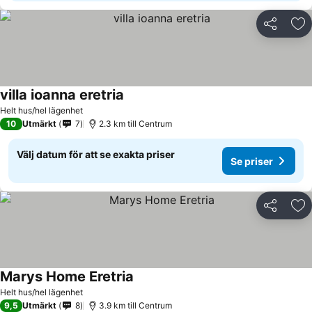
Dela
Läg
villa ioanna eretria
Helt hus/hel lägenhet
10
Utmärkt
7
2.3 km till Centrum
Välj datum för att se exakta priser
Se priser
Dela
Läg
Marys Home Eretria
Helt hus/hel lägenhet
9,5
Utmärkt
8
3.9 km till Centrum