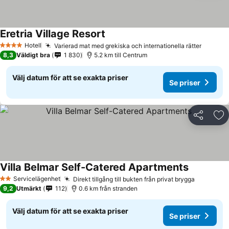
Eretria Village Resort
Hotell
Varierad mat med grekiska och internationella rätter
4 Stjärnor
8,3
Väldigt bra
1 830
5.2 km till Centrum
Välj datum för att se exakta priser
Se priser
Dela
Läg
Villa Belmar Self-Catered Apartments
Servicelägenhet
Direkt tillgång till bukten från privat brygga
2 Stjärnor
9,2
Utmärkt
112
0.6 km från stranden
Välj datum för att se exakta priser
Se priser