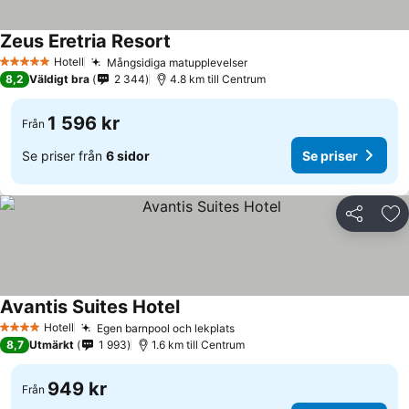
Zeus Eretria Resort
Hotell
Mångsidiga matupplevelser
5 Stjärnor
8,2
Väldigt bra
2 344
4.8 km till Centrum
1 596 kr
Från
Se priser från
6 sidor
Se priser
Dela
Läg
Avantis Suites Hotel
Hotell
Egen barnpool och lekplats
4 Stjärnor
8,7
Utmärkt
1 993
1.6 km till Centrum
949 kr
Från