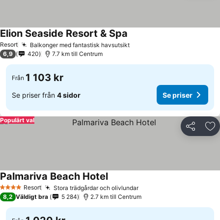
Elion Seaside Resort & Spa
Resort
Balkonger med fantastisk havsutsikt
6,9
420
7.7 km till Centrum
1 103 kr
Från
Se priser från
4 sidor
Se priser
Populärt val
Dela
Läg
Palmariva Beach Hotel
Resort
Stora trädgårdar och olivlundar
4 Stjärnor
8,2
Väldigt bra
5 284
2.7 km till Centrum