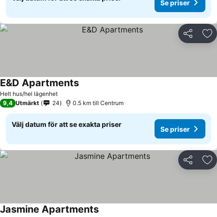
Se priser
Dela
Läg
E&D Apartments
Helt hus/hel lägenhet
9,4
Utmärkt
24
0.5 km till Centrum
Välj datum för att se exakta priser
Se priser
Dela
Läg
Jasmine Apartments