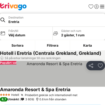
Favoriter
Logga 
Me
Destination
Eretria
Från/till
Gäster och rum
Välj datum
2 gäster, 1 rum
Sortera
Filtrera
Karta
Hotell i Eretria (Centrala Grekland, Grekland)
Så påverkar betalningar till oss rankningen
Populärt val
Dela
Läg
Amaronda Resort & Spa Eretria
Hotell
Prisbelönt grekisk och internationell mat
4 Stjärnor
8,7
Utmärkt
3 609
0.6 km från stranden