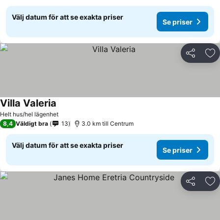
Välj datum för att se exakta priser
Se priser
Dela
Läg
Villa Valeria
Helt hus/hel lägenhet
8,4
Väldigt bra
13
3.0 km till Centrum
Välj datum för att se exakta priser
Se priser
Dela
Läg