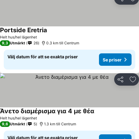
Dela
Läg
Portside Eretria
Helt hus/hel lägenhet
9,3
Utmärkt
26
0.3 km till Centrum
Välj datum för att se exakta priser
Se priser
Dela
Läg
Άνετο διαμέρισμα για 4 με θέα
Helt hus/hel lägenhet
9,6
Utmärkt
5
1.3 km till Centrum
Välj datum för att se exakta priser