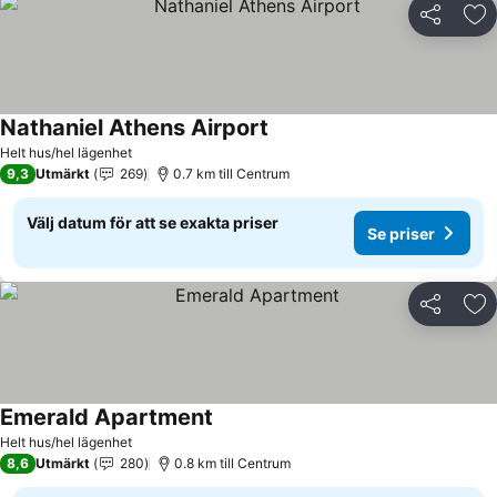
Dela
Läg
Nathaniel Athens Airport
Helt hus/hel lägenhet
9,3
Utmärkt
269
0.7 km till Centrum
Välj datum för att se exakta priser
Se priser
Dela
Läg
Emerald Apartment
Helt hus/hel lägenhet
8,6
Utmärkt
280
0.8 km till Centrum