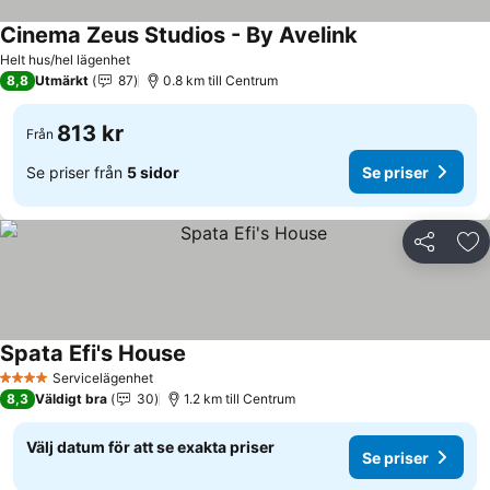
Cinema Zeus Studios - By Avelink
Helt hus/hel lägenhet
8,8
Utmärkt
87
0.8 km till Centrum
813 kr
Från
Se priser från
5 sidor
Se priser
Dela
Läg
Spata Efi's House
Servicelägenhet
4 Stjärnor
8,3
Väldigt bra
30
1.2 km till Centrum
Välj datum för att se exakta priser
Se priser