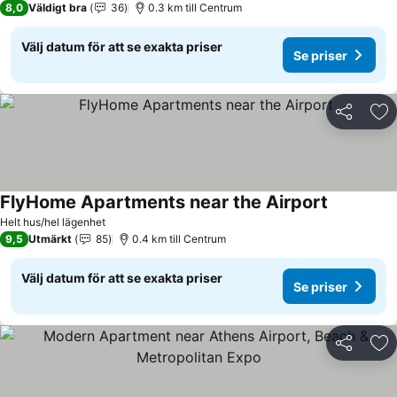
8,0
Väldigt bra
36
0.3 km till Centrum
Välj datum för att se exakta priser
Se priser
Dela
Läg
FlyHome Apartments near the Airport
Helt hus/hel lägenhet
9,5
Utmärkt
85
0.4 km till Centrum
Välj datum för att se exakta priser
Se priser
Dela
Läg