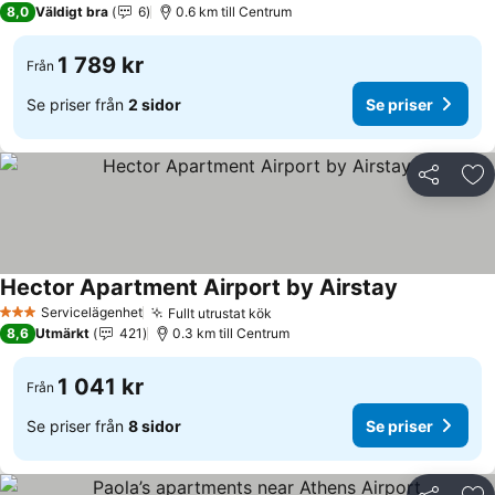
8,0
Väldigt bra
6
0.6 km till Centrum
1 789 kr
Från
Se priser från
2 sidor
Se priser
Dela
Läg
Hector Apartment Airport by Airstay
Servicelägenhet
Fullt utrustat kök
3 Stjärnor
8,6
Utmärkt
421
0.3 km till Centrum
1 041 kr
Från
Se priser från
8 sidor
Se priser