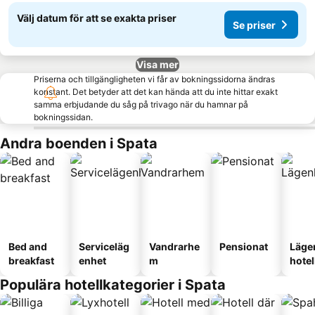
Välj datum för att se exakta priser
Se priser
Visa mer
Priserna och tillgängligheten vi får av bokningssidorna ändras
konstant. Det betyder att det kan hända att du inte hittar exakt
samma erbjudande du såg på trivago när du hamnar på
bokningssidan.
Andra boenden i Spata
Bed and
Serviceläg
Vandrarhe
Pensionat
Läge
breakfast
enhet
m
hotel
Populära hotellkategorier i Spata