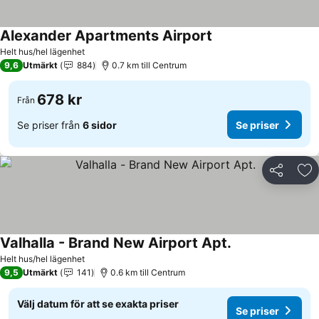
Alexander Apartments Airport
Helt hus/hel lägenhet
9,6
Utmärkt
884
0.7 km till Centrum
678 kr
Från
Se priser från
6 sidor
Se priser
Dela
Läg
Valhalla - Brand New Airport Apt.
Helt hus/hel lägenhet
9,5
Utmärkt
141
0.6 km till Centrum
Välj datum för att se exakta priser
Se priser