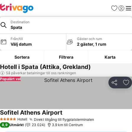
Favoriter
Logga 
Me
Destination
Spata
Från/till
Gäster och rum
Välj datum
2 gäster, 1 rum
Sortera
Filtrera
Karta
Hotell i Spata (Attika, Grekland)
Så påverkar betalningar till oss rankningen
Populärt val
Dela
Läg
Sofitel Athens Airport
Hotell
Direkt tillgång till flygplatsterminalen
5 Stjärnor
8,9
Utmärkt
23 024
3.9 km till Centrum