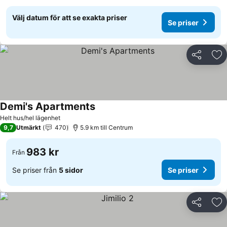
Välj datum för att se exakta priser
Se priser
Dela
Läg
Demi's Apartments
Helt hus/hel lägenhet
9,7
Utmärkt
470
5.9 km till Centrum
983 kr
Från
Se priser från
5 sidor
Se priser
Dela
Läg