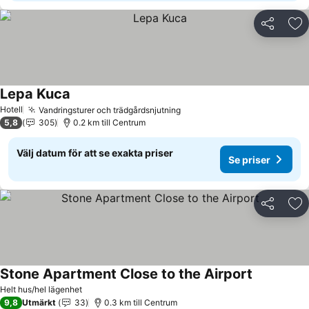
Dela
Läg
Lepa Kuca
Hotell
Vandringsturer och trädgårdsnjutning
5,8
305
0.2 km till Centrum
Välj datum för att se exakta priser
Se priser
Dela
Läg
Stone Apartment Close to the Airport
Helt hus/hel lägenhet
9,8
Utmärkt
33
0.3 km till Centrum