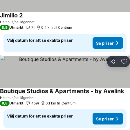
Jimilio 2
Helt hus/hel lägenhet
8,9
Utmärkt
7
0.4 km till Centrum
Välj datum för att se exakta priser
Se priser
Dela
Läg
Boutique Studios & Apartments - by Avelink
Helt hus/hel lägenhet
8,8
Utmärkt
459
0.1 km till Centrum
Välj datum för att se exakta priser
Se priser