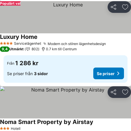
Populärt val
Dela
Läg
Luxury Home
Servicelägenhet
Modern och stilren lägenhetsdesign
4 Stjärnor
9,4
Utmärkt
802
0.7 km till Centrum
1 286 kr
Från
Se priser från
3 sidor
Se priser
Dela
Läg
Noma Smart Property by Airstay
Hotell
3 Stjärnor