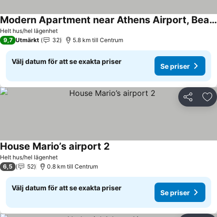
Modern Apartment near Athens Airport, Beach & Metropolitan Expo
Helt hus/hel lägenhet
9,7
Utmärkt
32
5.8 km till Centrum
Välj datum för att se exakta priser
Se priser
Dela
Läg
House Mario’s airport 2
Helt hus/hel lägenhet
6,5
52
0.8 km till Centrum
Välj datum för att se exakta priser
Se priser