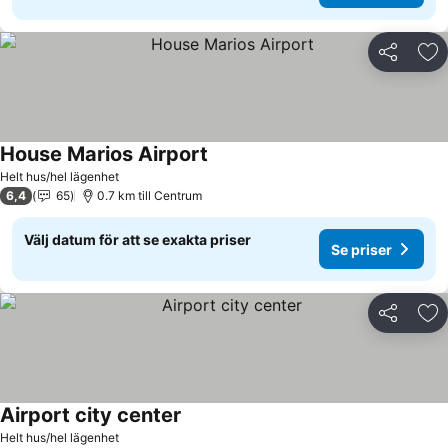
Dela
Läg
House Marios Airport
Helt hus/hel lägenhet
6,4
65
0.7 km till Centrum
Välj datum för att se exakta priser
Se priser
Dela
Läg
Airport city center
Helt hus/hel lägenhet