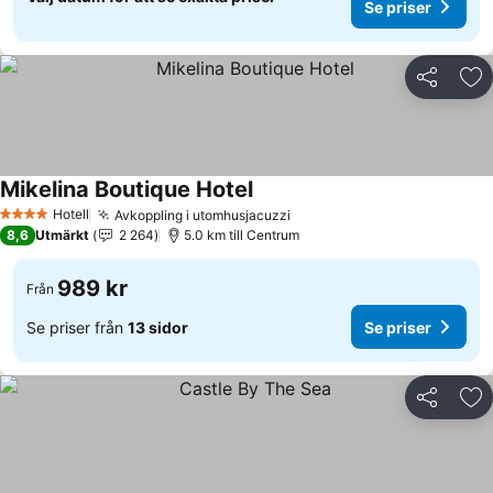
Se priser
Dela
Läg
Mikelina Boutique Hotel
Hotell
Avkoppling i utomhusjacuzzi
4 Stjärnor
8,6
Utmärkt
2 264
5.0 km till Centrum
989 kr
Från
Se priser från
13 sidor
Se priser
Dela
Läg