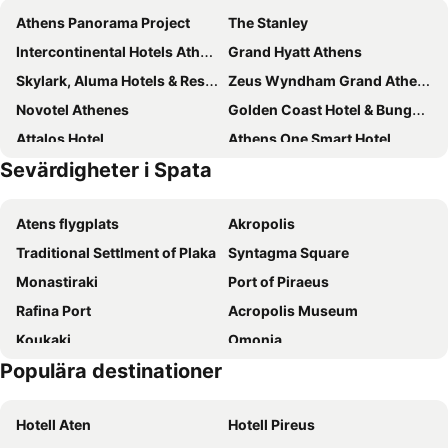
Athens Panorama Project
The Stanley
Intercontinental Hotels Athenaeum Athens By Ihg
Grand Hyatt Athens
Skylark, Aluma Hotels & Resorts
Zeus Wyndham Grand Athens
Novotel Athenes
Golden Coast Hotel & Bungalows
Attalos Hotel
Athens One Smart Hotel
Sevärdigheter i Spata
Casual Kubic Athens
Play Theatrou Athens
Xenophon Hotel
Hotel President
Atens flygplats
Akropolis
Titania Hotel
Sparta Team Hotel
Traditional Settlment of Plaka
Syntagma Square
Art Hotel Athens
Dolce by Wyndham Athens Attica Riviera
Monastiraki
Port of Piraeus
Palmyra Beach Hotel
Hotel Avra by Smile hotels - Free Airport Shuttle
Rafina Port
Acropolis Museum
Royal Olympic Hotel
Acropolis Hill Hotel
Koukaki
Omonia
Poseidon Athens Hotel
Herodion Hotel
Populära destinationer
Athens
Vouliagmeni Beach
Airotel Alexandros
Trendy Hotel by Athens Prime Hotels
Psirri
Kolonaki
Colors Hotel Athens
Breeze Boutique Athens
Hotell Aten
Hotell Pireus
Lavrio Port
Marina Glyfadas
Glyfada Riviera Hotel
Alassia Hotel