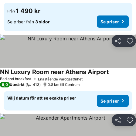
1 490 kr
Från
Se priser från
3 sidor
Se priser
Dela
Läg
NN Luxury Room near Athens Airport
Bed and breakfast
Enastående värdgästfrihet
9,0
Utmärkt
413
0.8 km till Centrum
Välj datum för att se exakta priser
Se priser
Dela
Läg