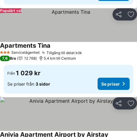
Populärt val
Dela
Läg
Apartments Tina
Servicelägenhet
Tillgång till delat kök
3 Stjärnor
7,6
Bra
12 768
5.4 km till Centrum
1 029 kr
Från
Se priser från
3 sidor
Se priser
Dela
Läg
Anivia Apartment Airport by Airstay