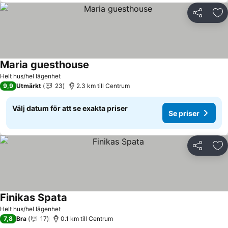
Dela
Läg
Maria guesthouse
Helt hus/hel lägenhet
9,9
Utmärkt
23
2.3 km till Centrum
Välj datum för att se exakta priser
Se priser
Dela
Läg
Finikas Spata
Helt hus/hel lägenhet
7,8
Bra
17
0.1 km till Centrum