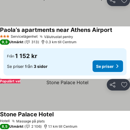
Dela
Läg
Paola’s apartments near Athens Airport
Servicelägenhet
Välutrustat pentry
3 Stjärnor
9,3
Utmärkt
313
0.3 km till Centrum
1 152 kr
Från
Se priser från
3 sidor
Se priser
Populärt val
Dela
Läg
Stone Palace Hotel
Hotell
Massage på plats
8,5
Utmärkt
2 106
1.1 km till Centrum