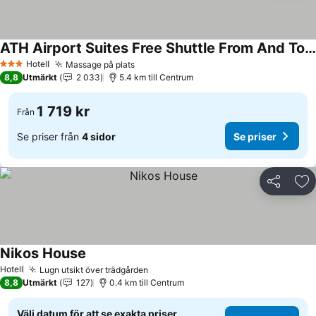
ATH Airport Suites Free Shuttle From And To Athens Airport
Hotell
Massage på plats
3 Stjärnor
8,8
Utmärkt
2 033
5.4 km till Centrum
1 719 kr
Från
Se priser från
4 sidor
Se priser
Dela
Läg
Nikos House
Hotell
Lugn utsikt över trädgården
8,8
Utmärkt
127
0.4 km till Centrum
Välj datum för att se exakta priser