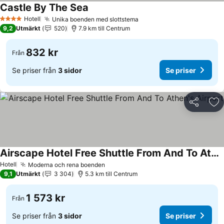
Castle By The Sea
Hotell
Unika boenden med slottstema
4 Stjärnor
9,2
Utmärkt
520
7.9 km till Centrum
832 kr
Från
Se priser från
3 sidor
Se priser
Dela
Läg
Airscape Hotel Free Shuttle From And To Athen's Airport
Hotell
Moderna och rena boenden
9,1
Utmärkt
3 304
5.3 km till Centrum
1 573 kr
Från
Se priser från
3 sidor
Se priser