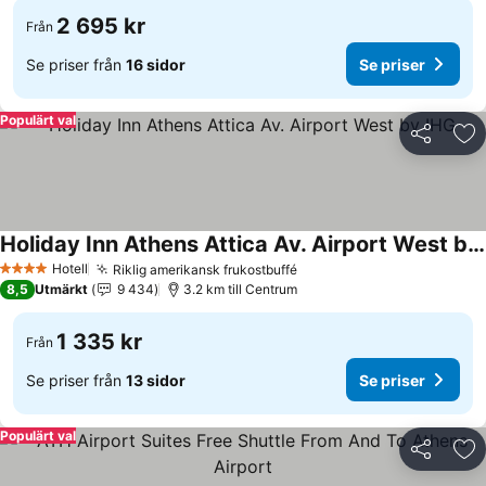
2 695 kr
Från
Se priser från
16 sidor
Se priser
Populärt val
Dela
Läg
Holiday Inn Athens Attica Av. Airport West by IHG
Hotell
Riklig amerikansk frukostbuffé
4 Stjärnor
8,5
Utmärkt
9 434
3.2 km till Centrum
1 335 kr
Från
Se priser från
13 sidor
Se priser
Populärt val
Dela
Läg