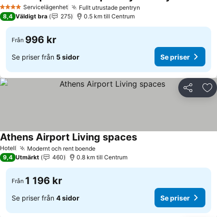
Servicelägenhet
Fullt utrustade pentryn
4 Stjärnor
8,4
Väldigt bra
275
0.5 km till Centrum
996 kr
Från
Se priser från
5 sidor
Se priser
Dela
Läg
Athens Airport Living spaces
Hotell
Modernt och rent boende
9,4
Utmärkt
460
0.8 km till Centrum
1 196 kr
Från
Se priser från
4 sidor
Se priser