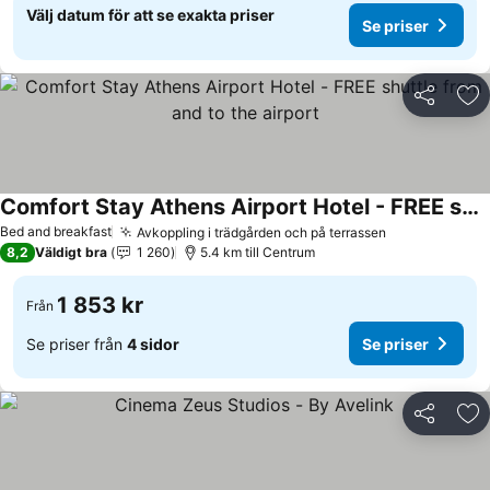
Välj datum för att se exakta priser
Se priser
Dela
Läg
Comfort Stay Athens Airport Hotel - FREE shuttle from and to the airport
Bed and breakfast
Avkoppling i trädgården och på terrassen
8,2
Väldigt bra
1 260
5.4 km till Centrum
1 853 kr
Från
Se priser från
4 sidor
Se priser
Dela
Läg