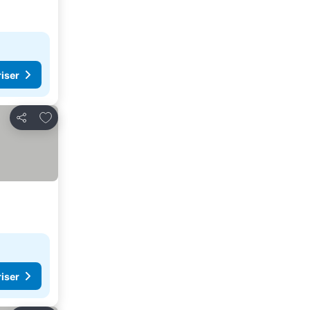
riser
Lägg till i Mina Favoriter
Dela
riser