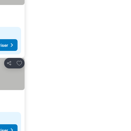
riser
Lägg till i Mina Favoriter
Dela
riser