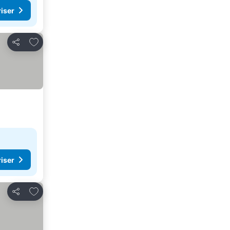
riser
Lägg till i Mina Favoriter
Dela
riser
Lägg till i Mina Favoriter
Dela