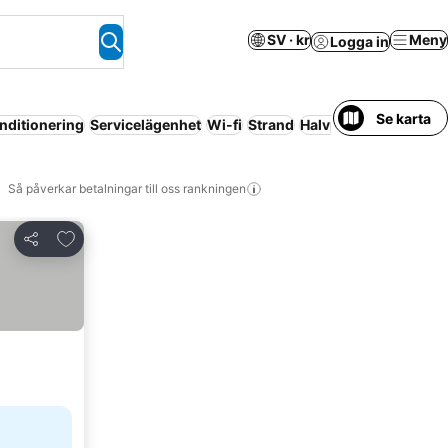
SV · kr
Meny
Logga in
Se karta
nditionering
Servicelägenhet
Wi-fi
Strand
Halvpension
Parkeri
Så påverkar betalningar till oss rankningen
Lägg till i Mina Favoriter
Dela