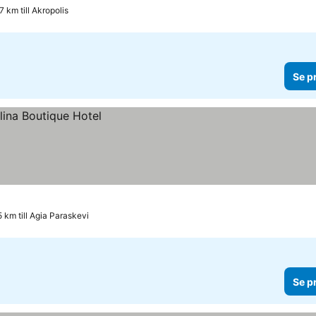
.7 km till Akropolis
Se p
5 km till Agia Paraskevi
Se p