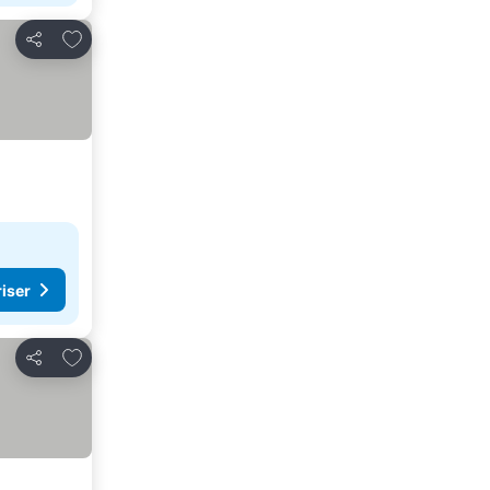
Lägg till i Mina Favoriter
Dela
riser
Lägg till i Mina Favoriter
Dela