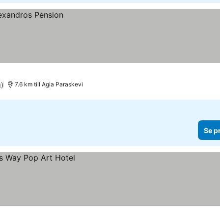
)
7.6 km till Agia Paraskevi
Se p