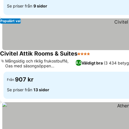
Se priser från
9 sidor
Populärt val
Civitel Attik Rooms & Suites
4 Stjärnor
Mångsidig och riklig frukostbuffé,
Väldigt bra
(3 434 betyg
8,0
Oas med säsongsöppen
utomhuspool
907 kr
Från
Se priser från
13 sidor