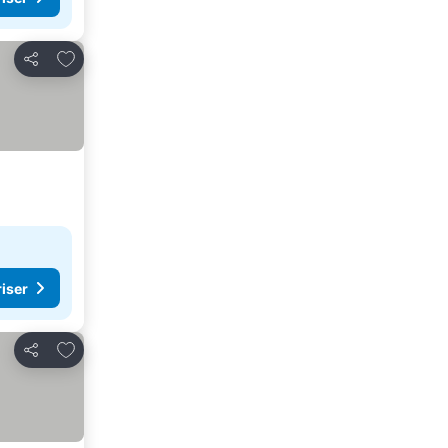
Lägg till i Mina Favoriter
Dela
riser
Lägg till i Mina Favoriter
Dela