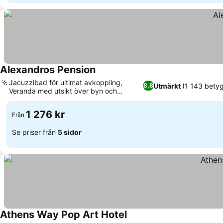
Alexandros Pension
Jacuzzibad för ultimat avkoppling,
Utmärkt
(1 143 betyg
8,8
Veranda med utsikt över byn och
olivlunden
1 276 kr
Från
Se priser från
5 sidor
Athens Way Pop Art Hotel