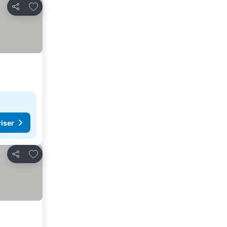
Lägg till i Mina Favoriter
Dela
riser
Lägg till i Mina Favoriter
Dela