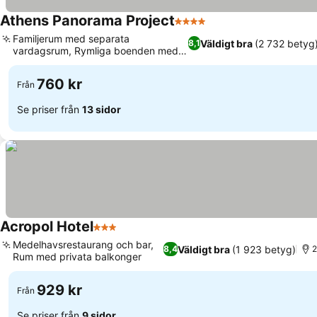
Athens Panorama Project
4 Stjärnor
Familjerum med separata
Väldigt bra
(2 732 betyg
8,1
vardagsrum, Rymliga boenden med
balkonger
760 kr
Från
Se priser från
13 sidor
Acropol Hotel
3 Stjärnor
Medelhavsrestaurang och bar,
Väldigt bra
(1 923 betyg)
8,4
2
Rum med privata balkonger
929 kr
Från
Se priser från
9 sidor