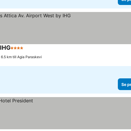
 IHG
4 Stjärnor
6.5 km till Agia Paraskevi
Se p