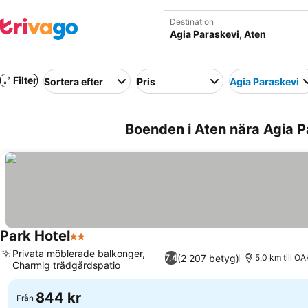
Destination
Filter
Sortera efter
Pris
Agia Paraskevi
Boenden i Aten nära Agia P
Park Hotel
2 Stjärnor
Privata möblerade balkonger,
(2 207 betyg)
7,4
5.0 km till O
Charmig trädgårdspatio
844 kr
Från