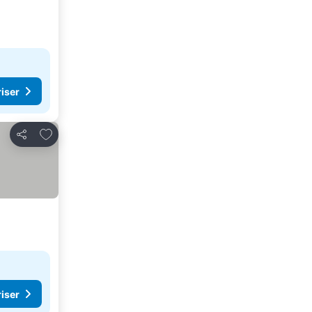
riser
Lägg till i Mina Favoriter
Dela
riser