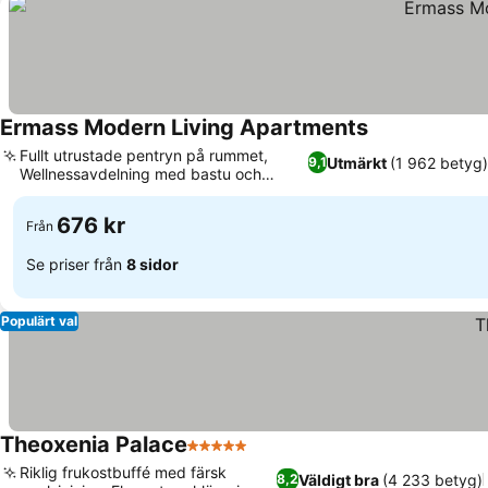
Ermass Modern Living Apartments
Fullt utrustade pentryn på rummet,
Utmärkt
(1 962 betyg
9,1
Wellnessavdelning med bastu och
jacuzzi
676 kr
Från
Se priser från
8 sidor
Populärt val
Theoxenia Palace
5 Stjärnor
Riklig frukostbuffé med färsk
Väldigt bra
(4 233 betyg)
8,2