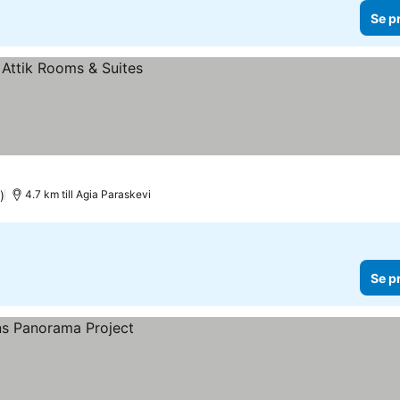
Se p
)
4.7 km till Agia Paraskevi
Se p