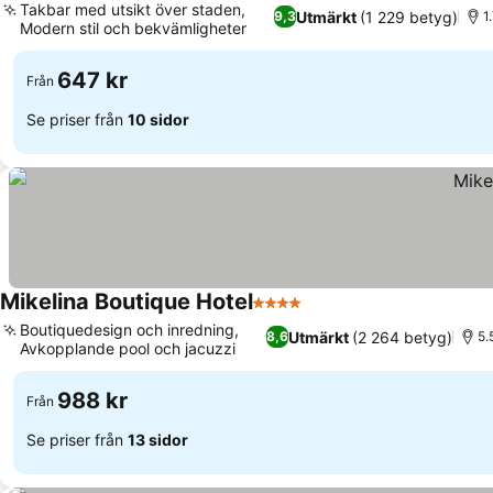
Takbar med utsikt över staden,
Utmärkt
(1 229 betyg)
9,3
1
Modern stil och bekvämligheter
647 kr
Från
Se priser från
10 sidor
Mikelina Boutique Hotel
4 Stjärnor
Boutiquedesign och inredning,
Utmärkt
(2 264 betyg)
8,6
5.
Avkopplande pool och jacuzzi
988 kr
Från
Se priser från
13 sidor