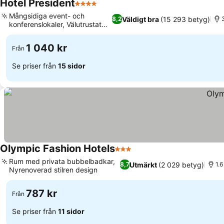
Hotel President
4 Stjärnor
Mångsidiga event- och
Väldigt bra
(15 293 betyg)
8,2
3
konferenslokaler, Välutrustat
gym
1 040 kr
Från
Se priser från
15 sidor
Olympic Fashion Hotels
3 Stjärnor
Rum med privata bubbelbadkar,
Utmärkt
(2 029 betyg)
8,7
1.
Nyrenoverad stilren design
787 kr
Från
Se priser från
11 sidor