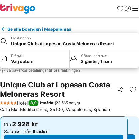
Favoriter
Logga 
Me
Se alla boenden i Maspalomas
Destination
Unique Club at Lopesan Costa Meloneras Resort
Från/till
Gäster och rum
Välj datum
2 gäster, 1 rum
Så påverkar betalningar till oss rankningen
Unique Club at Lopesan Costa
Meloneras Resort
Dela
Läg
Hotell
8,9
Utmärkt
(
23 565 betyg
)
5 Stjärnor
Calle Mar Mediterráneo, 35100, Maspalomas, Spanien
2 928 kr
2 928 kr
från
från
Se priser från
9 sidor
Se priser från
9 sidor