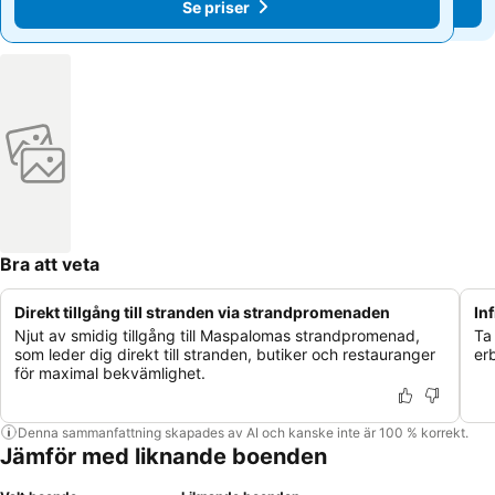
Se priser
Se priser
Bra att veta
Direkt tillgång till stranden via strandpromenaden
In
Njut av smidig tillgång till Maspalomas strandpromenad,
Ta 
som leder dig direkt till stranden, butiker och restauranger
er
för maximal bekvämlighet.
Denna sammanfattning skapades av AI och kanske inte är 100 % korrekt.
Jämför med liknande boenden