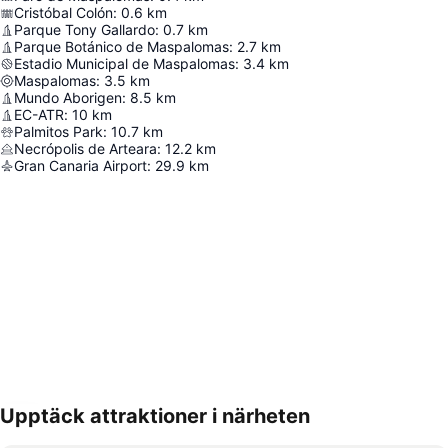
Cristóbal Colón
:
0.6
km
Parque Tony Gallardo
:
0.7
km
Parque Botánico de Maspalomas
:
2.7
km
Estadio Municipal de Maspalomas
:
3.4
km
Maspalomas
:
3.5
km
Mundo Aborigen
:
8.5
km
EC-ATR
:
10
km
Palmitos Park
:
10.7
km
Necrópolis de Arteara
:
12.2
km
Gran Canaria Airport
:
29.9
km
Upptäck attraktioner i närheten
Förstora kartan