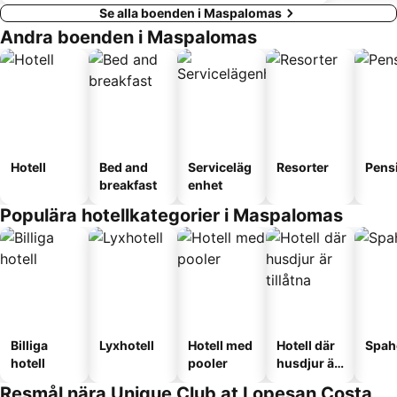
Se alla boenden i Maspalomas
Andra boenden i Maspalomas
Hotell
Bed and
Serviceläg
Resorter
Pens
breakfast
enhet
Populära hotellkategorier i Maspalomas
Billiga
Lyxhotell
Hotell med
Hotell där
Spah
hotell
pooler
husdjur är
tillåtna
Resmål nära Unique Club at Lopesan Costa