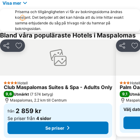
Shopping Center Meloneras Playa
Arinaga
Visa mer
Las Palmeras Golf Sport Urban Resort
Carnaval de Las Palmas de Gran Canaria
Priserna och tillgängligheten vi får av bokningssidorna ändras
konstant. Det betyder att det kan hända att du inte hittar exakt
Las Burras-Puerto Chico
Playa de las Burras
samma erbjudande du såg på trivago när du hamnar på
bokningssidan.
Puerto de las Nieves
Paseo por la playa de Las Canteras
Bland våra populäraste Hotels i Maspalomas
Paseo por la playa de Las Alcaravaneras
Puerto de Las Palmas
Spa Corallium Costa Meloneras
Gay Pride
Dela
Lägg till i Mina Favoriter
Dela
Lä
Triana
Pasito Blanco
Port of San Juan
Centro Comercial Las Ramblas Centro
Ermita de San Antonio Abad
Plaza de Canarias
Hotell
Hotel
Zona Comercial Calle Triana
Centro Comercial Las Arenas
4 Stjärnor
3 Stjärnor
Club Maspalomas Suites & Spa - Adults Only
Palm Oa
9,6
9,1
Utmärkt
(
7 574 betyg
)
Utmä
Maspalomas, 2.2 km till Centrum
Maspalo
Välj dat
2 859 kr
från
Se priser från
4 sidor
Se priser