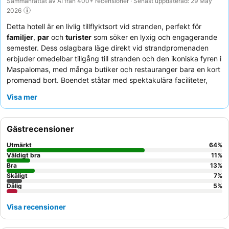
Sammanfattat av AI från 400+ recensioner · Senast uppdaterad: 29 May
2026
Detta hotell är en livlig tillflyktsort vid stranden, perfekt för
familjer
,
par
och
turister
som söker en lyxig och engagerande
semester. Dess oslagbara läge direkt vid strandpromenaden
erbjuder omedelbar tillgång till stranden och den ikoniska fyren i
Maspalomas, med många butiker och restauranger bara en kort
promenad bort. Boendet ståtar med spektakulära faciliteter,
inklusive många pooler, en stor infinitypool och en avkopplande
Visa mer
"lazy river", vilket ger gott om utrymme för alla gäster att koppla
av. Gästerna berömmer konsekvent den exceptionella servicen
från den uppmärksamma personalen och det omfattande
Gästrecensioner
utbudet av frukostbuffén, som ofta beskrivs som ett "mini-
shoppingcenter av mat". För en förbättrad upplevelse, överväg
Utmärkt
64
%
"Unique"-klubbspaketet
för exklusiva förmåner som snabb in-
Väldigt bra
11
%
och utcheckning och gratis tillgång till spa.
Bra
13
%
Skäligt
7
%
Dålig
5
%
Visa recensioner