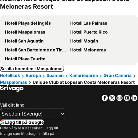
Meloneras Resort
Hotell Playa del Inglés
Hotell Las Palmas
Hotell Maspalomas
Hotell Puerto Rico
Hotell San Agustín
Hotell Mogán
Hotell San Bartolomé de Tirajana
Hotell Meloneras
Hotell Playa Taurito
Se alla boenden i Maspalomas
Hotellsök
Europa
Spanien
Kanarieöarna
Gran Canaria
Maspalomas
Unique Club at Lopesan Costa Meloneras Resort
Facebook
Twitter
Insta
Yo
Välj ditt land
Lägg till på Google
Hitta våra resultat enkelt: Lägg till
trivago som föredragen källa på