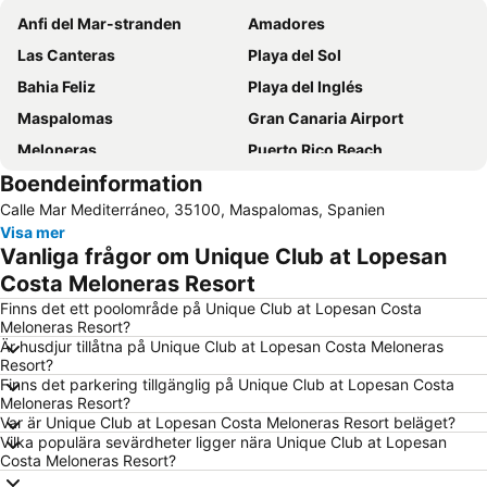
Anfi del Mar-stranden
Amadores
Las Canteras
Playa del Sol
Bahia Feliz
Playa del Inglés
Maspalomas
Gran Canaria Airport
Meloneras
Puerto Rico Beach
Boendeinformation
Aeropuerto Internacional de Gran Canaria
Yumbo centrum
Calle Mar Mediterráneo, 35100, Maspalomas, Spanien
Playa de Mogán
Playa de San Agustín
Visa mer
Taurito
Puerto de Mogan
Vanliga frågor om Unique Club at Lopesan
Vegueta
Gran Casino Costa Meloneras
Costa Meloneras Resort
Puerto de Mogán
Parque Santa Catalina
Finns det ett poolområde på Unique Club at Lopesan Costa
Meloneras Resort?
Arguineguín
Las Palmas
Är husdjur tillåtna på Unique Club at Lopesan Costa Meloneras
Resort?
Maspalomas Golf
Rimini
Finns det parkering tillgänglig på Unique Club at Lopesan Costa
Faro de Maspalomas
Puerto de Arguineguin
Meloneras Resort?
Var är Unique Club at Lopesan Costa Meloneras Resort beläget?
Sanddynerna i Maspalomas
Talasoterapia Canarias San Agustín
Vilka populära sevärdheter ligger nära Unique Club at Lopesan
Costa Meloneras Resort?
Lago Taurito Oasis
Paseo De Las Canteras