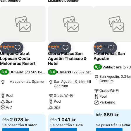
Valt boende
Liknande boenden
Hotell
Hotell
Hotell
5 Stjärnor
4 Stjärnor
3 Stjärnor
Dela
Lägg till i Mina Favoriter
Dela
Lägg till i Mina Favoriter
Dela
Lägg till
Unique Club at
Gloria Palace San
Hotel Folias San
Lopesan Costa
Agustín Thalasso &
Agustín
Meloneras Resort
Hotel
8,2
Väldigt bra
(
5 70
8,9
8,6
Utmärkt
(
23 565 betyg
)
Utmärkt
(
22 552 betyg
)
San Agustín, 0.3 km 
Centrum
Maspalomas, Spanien
San Agustín, 0.5 km till
Centrum
Gratis Wi-Fi
Pool
Gratis Wi-Fi
Pool
Spa
Pool
Parkering
A/C
Spa
669 kr
från
2 928 kr
1 041 kr
från
från
Se priser från
9 sidor
Se priser från
1 sida
Se priser från
3 sidor