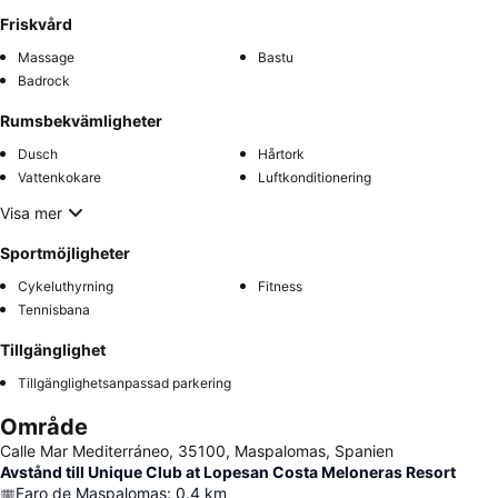
Friskvård
Massage
Bastu
Badrock
Rumsbekvämligheter
Dusch
Hårtork
Vattenkokare
Luftkonditionering
Visa mer
Sportmöjligheter
Cykeluthyrning
Fitness
Tennisbana
Tillgänglighet
Tillgänglighetsanpassad parkering
Område
Calle Mar Mediterráneo, 35100, Maspalomas, Spanien
Avstånd till Unique Club at Lopesan Costa Meloneras Resort
Faro de Maspalomas
:
0.4
km