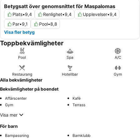
Betygsatt över genomsnittet för Maspalomas
Plats
•
9,4
Renlighet
•
9,4
Upplevelser
•
9,4
Par
•
9,1
Pool
•
8,8
Visa fler betyg
Toppbekvämligheter
Pool
Spa
A/C
Restaurang
Hotellbar
Gym
Alla bekvämligheter
Bekvämligheter på boendet
Affärscenter
Kafé
Gym
Terrass
Visa mer
För barn
Barnpassning
Barnklubb