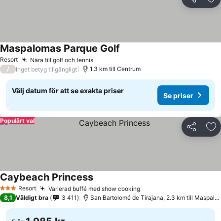
Dela
Läg
Maspalomas Parque Golf
Resort
Nära till golf och tennis
/
1.3 km till Centrum
Inget betyg tillgängligt
Välj datum för att se exakta priser
Se priser
Populärt val
Dela
Läg
Caybeach Princess
Resort
Varierad buffé med show cooking
3 Stjärnor
8,1
Väldigt bra
3 411
San Bartolomé de Tirajana, 2.3 km till Maspalomas