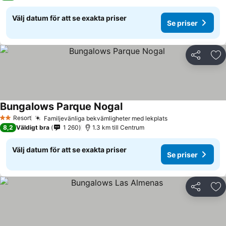
Välj datum för att se exakta priser
Se priser
Dela
Läg
Bungalows Parque Nogal
Resort
Familjevänliga bekvämligheter med lekplats
2 Stjärnor
8,2
Väldigt bra
1 260
1.3 km till Centrum
Välj datum för att se exakta priser
Se priser
Dela
Läg