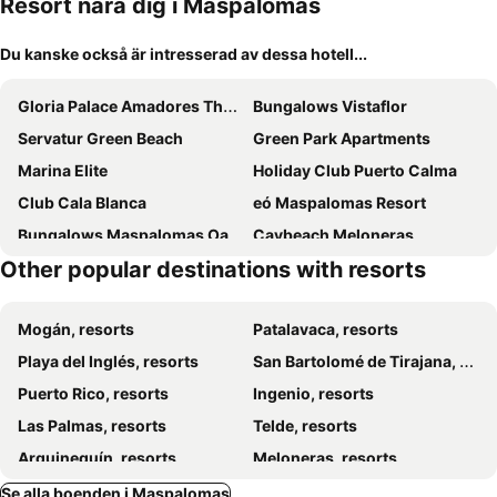
Resort nära dig i Maspalomas
Du kanske också är intresserad av dessa hotell...
Gloria Palace Amadores Thalasso & Hotel
Bungalows Vistaflor
Servatur Green Beach
Green Park Apartments
Marina Elite
Holiday Club Puerto Calma
Club Cala Blanca
eó Maspalomas Resort
Bungalows Maspalomas Oasis Club
Caybeach Meloneras
Other popular destinations with resorts
Resort Cordial Santa Águeda & Perchel Beach Club
Caybeach Princess
Bungalows Parque Bali
Bungalows Parque Nogal
Mogán, resorts
Patalavaca, resorts
Bungalows Boston
Canary Garden Club
Playa del Inglés, resorts
San Bartolomé de Tirajana, resorts
Apartamentos Oasis Sol
Bungalows Adonis
Puerto Rico, resorts
Ingenio, resorts
Villa RG Boutique Hotel - Adults Only
Bungalows Las Almenas
Las Palmas, resorts
Telde, resorts
Birdcage Gay Men Resort and Lifestyle Hotel
Bungalows Los Almendros - Exclusive Vacation Club
Arguineguín, resorts
Meloneras, resorts
Maspalomas Parque Golf
Apartamento privado en Bahía Feliz
Sunwing Resort And Spa Arguineguin
Se alla boenden i Maspalomas