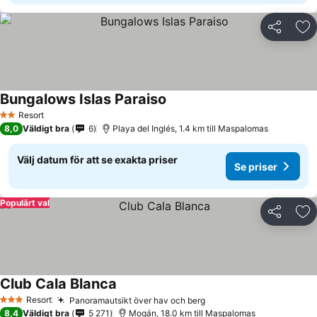
Dela
Läg
Bungalows Islas Paraiso
Resort
2 Stjärnor
8,0
Väldigt bra
6
Playa del Inglés, 1.4 km till Maspalomas
Välj datum för att se exakta priser
Se priser
Populärt val
Dela
Läg
Club Cala Blanca
Resort
Panoramautsikt över hav och berg
3 Stjärnor
8,4
Väldigt bra
5 271
Mogán, 18.0 km till Maspalomas