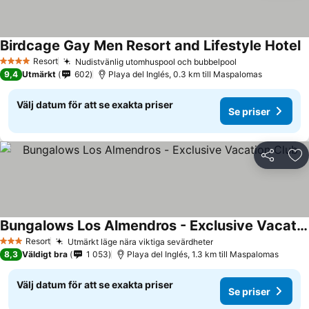
Birdcage Gay Men Resort and Lifestyle Hotel
Resort
Nudistvänlig utomhuspool och bubbelpool
4 Stjärnor
9,4
Utmärkt
602
Playa del Inglés, 0.3 km till Maspalomas
Välj datum för att se exakta priser
Se priser
Dela
Läg
Bungalows Los Almendros - Exclusive Vacation Club
Resort
Utmärkt läge nära viktiga sevärdheter
3 Stjärnor
8,3
Väldigt bra
1 053
Playa del Inglés, 1.3 km till Maspalomas
Välj datum för att se exakta priser
Se priser