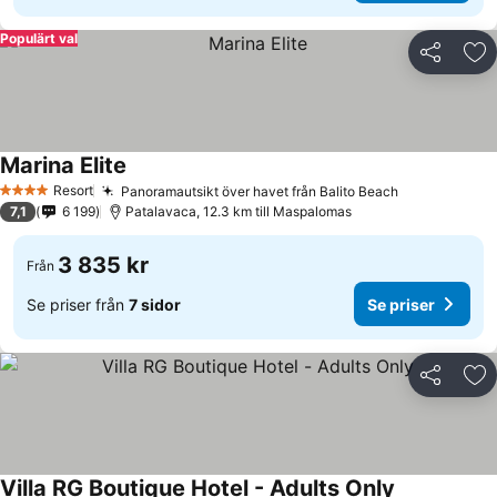
Populärt val
Dela
Läg
Marina Elite
Resort
Panoramautsikt över havet från Balito Beach
4 Stjärnor
7,1
6 199
Patalavaca, 12.3 km till Maspalomas
3 835 kr
Från
Se priser från
7 sidor
Se priser
Dela
Läg
Villa RG Boutique Hotel - Adults Only