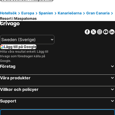
Hotellsök
Europa
Spanien
Kanarieöarna
Gran Canaria
Resort i Maspalomas
Facebook
Twitter
Insta
Yo
Lägg till på Google
Hitta våra resultat enkelt: Lägg till
trivago som föredragen källa på
Google.
Företag
Våra produkter
Villkor och policyer
Support