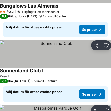
Bungalows Las Almenas
Resort
Tillgång till ett tenniscenter
2 Stjärnor
8,1
Väldigt bra
193
1.4 km till Centrum
Välj datum för att se exakta priser
Se priser
Dela
Läg
Sonnenland Club I
Resort
7,7
Bra
170
2.5 km till Centrum
Välj datum för att se exakta priser
Se priser