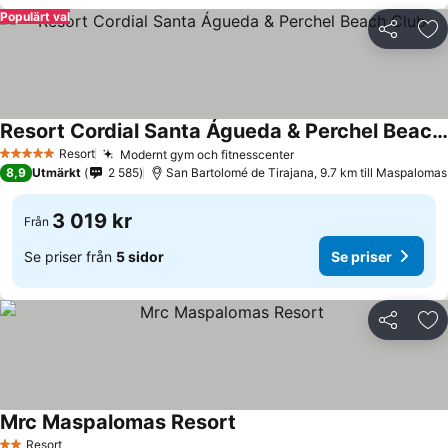
Populärt val
Dela
Läg
Resort Cordial Santa Águeda & Perchel Beach Club
Resort
Modernt gym och fitnesscenter
5 Stjärnor
8,9
Utmärkt
2 585
San Bartolomé de Tirajana, 9.7 km till Maspalomas
3 019 kr
Från
Se priser från
5 sidor
Se priser
Dela
Läg
Mrc Maspalomas Resort
Resort