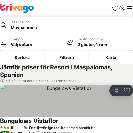
Favoriter
Logga 
Me
Destination
Maspalomas
Från/till
Gäster och rum
Välj datum
2 gäster, 1 rum
Sortera
Filtrera
Karta
Jämför priser för Resort i Maspalomas,
Spanien
Så påverkar betalningar till oss rankningen
Dela
Läg
Bungalows Vistaflor
Resort
Familjevänliga faciliteter med barnklubb
3 Stjärnor