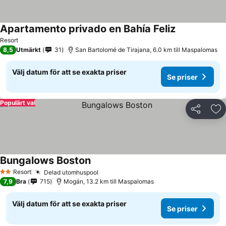
Apartamento privado en Bahía Feliz
Resort
8,5
Utmärkt
31
San Bartolomé de Tirajana, 6.0 km till Maspalomas
Välj datum för att se exakta priser
Se priser
Populärt val
Dela
Läg
Bungalows Boston
Resort
Delad utomhuspool
2 Stjärnor
7,9
Bra
715
Mogán, 13.2 km till Maspalomas
Välj datum för att se exakta priser
Se priser