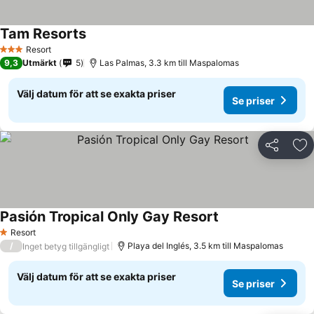
Tam Resorts
Resort
3 Stjärnor
9,3
Utmärkt
5
Las Palmas, 3.3 km till Maspalomas
Välj datum för att se exakta priser
Se priser
Dela
Läg
Pasión Tropical Only Gay Resort
Resort
1 Stjärnor
/
Playa del Inglés, 3.5 km till Maspalomas
Inget betyg tillgängligt
Välj datum för att se exakta priser
Se priser