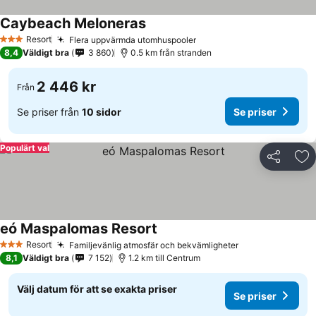
Caybeach Meloneras
Resort
Flera uppvärmda utomhuspooler
3 Stjärnor
8,4
Väldigt bra
3 860
0.5 km från stranden
2 446 kr
Från
Se priser från
10 sidor
Se priser
Populärt val
Dela
Läg
eó Maspalomas Resort
Resort
Familjevänlig atmosfär och bekvämligheter
3 Stjärnor
8,1
Väldigt bra
7 152
1.2 km till Centrum
Välj datum för att se exakta priser
Se priser