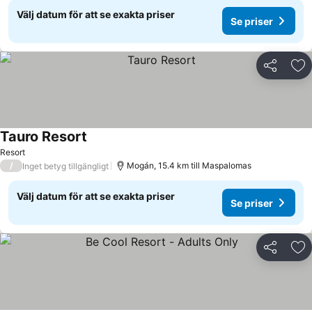
Välj datum för att se exakta priser
Se priser
Dela
Läg
Tauro Resort
Resort
/
Mogán, 15.4 km till Maspalomas
Inget betyg tillgängligt
Välj datum för att se exakta priser
Se priser
Dela
Läg