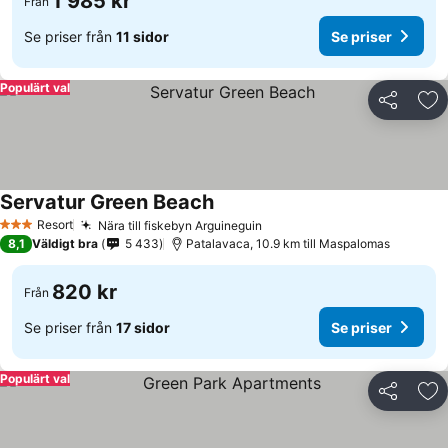
1 985 kr
Från
Se priser från
11 sidor
Se priser
Populärt val
Dela
Läg
Servatur Green Beach
Resort
Nära till fiskebyn Arguineguin
3 Stjärnor
8,1
Väldigt bra
5 433
Patalavaca, 10.9 km till Maspalomas
820 kr
Från
Se priser från
17 sidor
Se priser
Populärt val
Dela
Läg