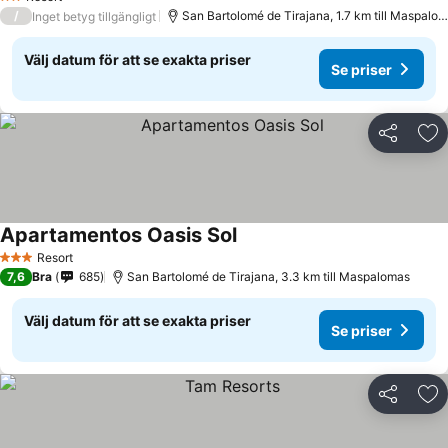
2 Stjärnor
/
San Bartolomé de Tirajana, 1.7 km till Maspalomas
Inget betyg tillgängligt
Välj datum för att se exakta priser
Se priser
Dela
Läg
Apartamentos Oasis Sol
Resort
3 Stjärnor
7,6
Bra
685
San Bartolomé de Tirajana, 3.3 km till Maspalomas
Välj datum för att se exakta priser
Se priser
Dela
Läg