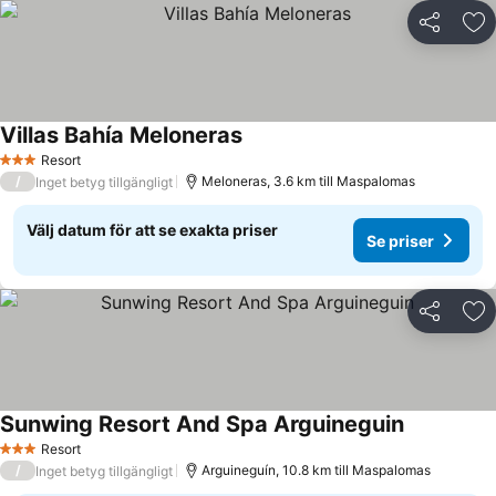
Dela
Läg
Villas Bahía Meloneras
Resort
3 Stjärnor
/
Meloneras, 3.6 km till Maspalomas
Inget betyg tillgängligt
Välj datum för att se exakta priser
Se priser
Dela
Läg
Sunwing Resort And Spa Arguineguin
Resort
3 Stjärnor
/
Arguineguín, 10.8 km till Maspalomas
Inget betyg tillgängligt