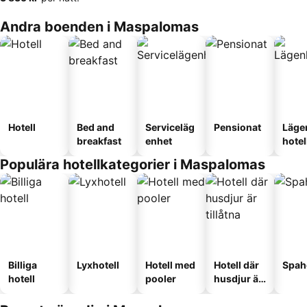
Andra boenden i Maspalomas
Hotell
Bed and
Serviceläg
Pensionat
Läge
breakfast
enhet
hotel
Populära hotellkategorier i Maspalomas
Billiga
Lyxhotell
Hotell med
Hotell där
Spah
hotell
pooler
husdjur är
tillåtna