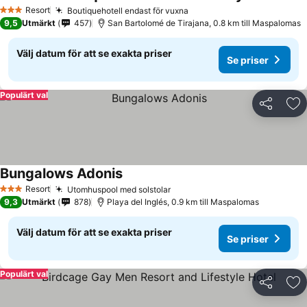
Resort
Boutiquehotell endast för vuxna
3 Stjärnor
9,5
Utmärkt
457
San Bartolomé de Tirajana, 0.8 km till Maspalomas
Välj datum för att se exakta priser
Se priser
Populärt val
Dela
Läg
Bungalows Adonis
Resort
Utomhuspool med solstolar
3 Stjärnor
9,3
Utmärkt
878
Playa del Inglés, 0.9 km till Maspalomas
Välj datum för att se exakta priser
Se priser
Populärt val
Dela
Läg