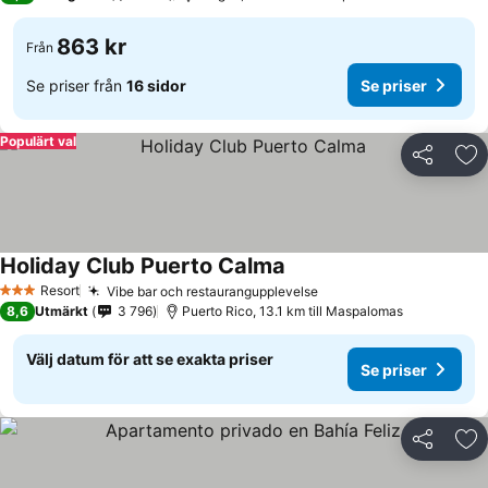
863 kr
Från
Se priser från
16 sidor
Se priser
Populärt val
Dela
Läg
Holiday Club Puerto Calma
Resort
Vibe bar och restaurangupplevelse
3 Stjärnor
8,6
Utmärkt
3 796
Puerto Rico, 13.1 km till Maspalomas
Välj datum för att se exakta priser
Se priser
Dela
Läg