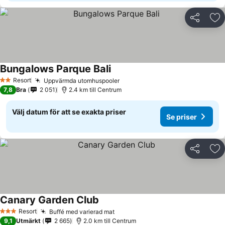
Dela
Läg
Bungalows Parque Bali
Resort
Uppvärmda utomhuspooler
2 Stjärnor
7,8
Bra
2 051
2.4 km till Centrum
Välj datum för att se exakta priser
Se priser
Dela
Läg
Canary Garden Club
Resort
Buffé med varierad mat
3 Stjärnor
9,1
Utmärkt
2 665
2.0 km till Centrum