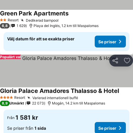
Green Park Apartments
Resort
Dedikerad barnpool
2 Stjärnor
6,8
1 629
Playa del Inglés, 1.2 km till Maspalomas
Välj datum för att se exakta priser
Se priser
Populärt val
Dela
Läg
Gloria Palace Amadores Thalasso & Hotel
Resort
Varierad internationell buffé
4 Stjärnor
8,9
Utmärkt
22 073
Mogán, 14.2 km till Maspalomas
1 581 kr
Från
Se priser från
1 sida
Se priser