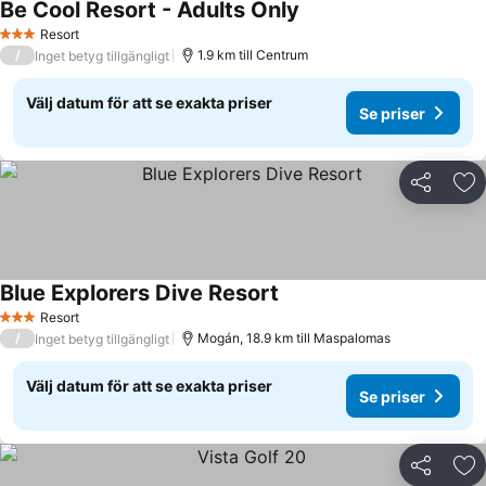
Be Cool Resort - Adults Only
Resort
3 Stjärnor
/
1.9 km till Centrum
Inget betyg tillgängligt
Välj datum för att se exakta priser
Se priser
Dela
Läg
Blue Explorers Dive Resort
Resort
3 Stjärnor
/
Mogán, 18.9 km till Maspalomas
Inget betyg tillgängligt
Välj datum för att se exakta priser
Se priser
Dela
Läg