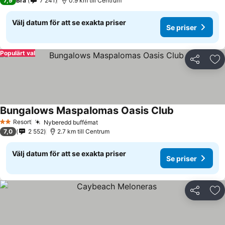
7,9
Bra
7 241
0.9 km till Centrum
Välj datum för att se exakta priser
Se priser
Populärt val
Dela
Läg
Bungalows Maspalomas Oasis Club
Resort
Nyberedd buffémat
2 Stjärnor
7,0
2 552
2.7 km till Centrum
Välj datum för att se exakta priser
Se priser
Dela
Läg