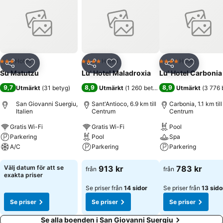
Hotell
Hotell
Hotell
3 Stjärnor
4 Stjärnor
4 Stjärnor
Dela
Lägg till i Mina Favoriter
Dela
Lägg till i Mina Favoriter
Dela
Lägg till
Su Matutzu
Lu' Hotel Maladroxia
Lu' Hotel Carbonia
9,7
8,9
8,9
Utmärkt
(
31 betyg
)
Utmärkt
(
1 260 betyg
)
Utmärkt
(
3 776 
San Giovanni Suergiu,
Sant'Antioco, 6.9 km till
Carbonia, 1.1 km till
Italien
Centrum
Centrum
Gratis Wi-Fi
Gratis Wi-Fi
Pool
Parkering
Pool
Spa
A/C
Parkering
Parkering
Se priser
Se priser
Se priser
Välj datum för att se
913 kr
783 kr
från
från
exakta priser
Se priser från
14 sidor
Se priser från
13 sido
Se priser
Se priser
Se priser
Se alla boenden i San Giovanni Suergiu