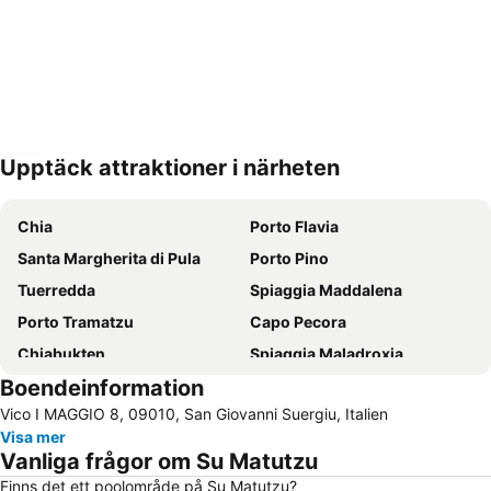
Upptäck attraktioner i närheten
Förstora kartan
Chia
Porto Flavia
Santa Margherita di Pula
Porto Pino
Tuerredda
Spiaggia Maddalena
Porto Tramatzu
Capo Pecora
Chiabukten
Spiaggia Maladroxia
Boendeinformation
Masua
Su Giudeu
Vico I MAGGIO 8, 09010, San Giovanni Suergiu, Italien
Portu Maga
Costa Verde
Visa mer
Stari Grad Pula
Vanliga frågor om Su Matutzu
Finns det ett poolområde på Su Matutzu?