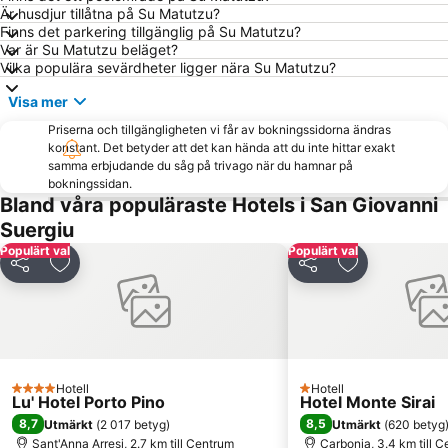
Är husdjur tillåtna på Su Matutzu?
Finns det parkering tillgänglig på Su Matutzu?
Var är Su Matutzu beläget?
Vilka populära sevärdheter ligger nära Su Matutzu?
Visa mer
Priserna och tillgängligheten vi får av bokningssidorna ändras
konstant. Det betyder att det kan hända att du inte hittar exakt
samma erbjudande du såg på trivago när du hamnar på
bokningssidan.
Bland våra populäraste Hotels i San Giovanni
Suergiu
Populärt val
Populärt val
Dela
Lägg till i Mina Favoriter
Dela
Lägg till i Mi
Hotell
Hotell
4 Stjärnor
1 Stjärnor
Lu' Hotel Porto Pino
Hotel Monte Sirai
8,7
8,5
Utmärkt
(
2 017 betyg
)
Utmärkt
(
620 betyg
Sant'Anna Arresi, 2.7 km till Centrum
Carbonia, 3.4 km till 