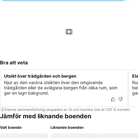
1 / 1
Bra att veta
Utsikt över trädgården och bergen
El
Njut av den vackra utsikten över den omgivande
Ru
trädgården eller de avlägsna bergen från olika rum, som
be
ger en lugn bakgrund.
ga
Denna sammanfattning skapades av AI och kanske inte är 100 % korrekt.
Jämför med liknande boenden
Valt boende
Liknande boenden