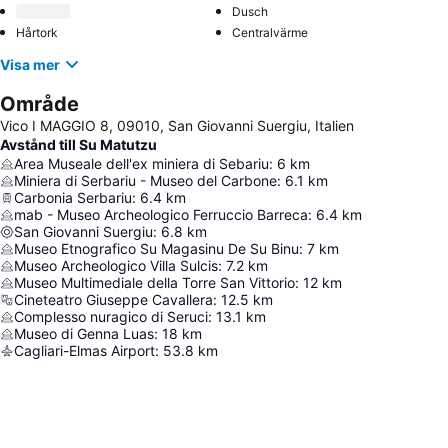
Dusch
Hårtork
Centralvärme
Visa mer
Område
Vico I MAGGIO 8, 09010, San Giovanni Suergiu, Italien
Avstånd till Su Matutzu
Area Museale dell'ex miniera di Sebariu
:
6
km
Miniera di Serbariu - Museo del Carbone
:
6.1
km
Carbonia Serbariu
:
6.4
km
mab - Museo Archeologico Ferruccio Barreca
:
6.4
km
San Giovanni Suergiu
:
6.8
km
Museo Etnografico Su Magasinu De Su Binu
:
7
km
Museo Archeologico Villa Sulcis
:
7.2
km
Museo Multimediale della Torre San Vittorio
:
12
km
Cineteatro Giuseppe Cavallera
:
12.5
km
Complesso nuragico di Seruci
:
13.1
km
Museo di Genna Luas
:
18
km
Cagliari-Elmas Airport
:
53.8
km