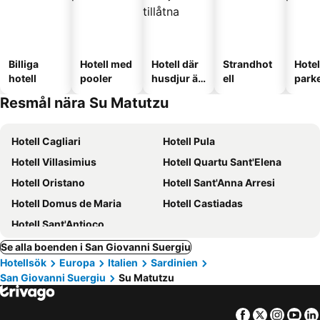
Billiga
Hotell med
Hotell där
Strandhot
Hote
hotell
pooler
husdjur är
ell
park
tillåtna
Resmål nära Su Matutzu
Hotell Cagliari
Hotell Pula
Hotell Villasimius
Hotell Quartu Sant'Elena
Hotell Oristano
Hotell Sant'Anna Arresi
Hotell Domus de Maria
Hotell Castiadas
Hotell Sant'Antioco
Se alla boenden i San Giovanni Suergiu
Hotellsök
Europa
Italien
Sardinien
San Giovanni Suergiu
Su Matutzu
Facebook
Twitter
Insta
Yo