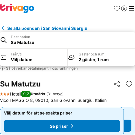
Favoriter
Logga 
Me
Se alla boenden i San Giovanni Suergiu
Destination
Su Matutzu
Från/till
Gäster och rum
Välj datum
2 gäster, 1 rum
Så påverkar betalningar till oss rankningen
Su Matutzu
Dela
Läg
Hotell
9,7
Utmärkt
(
31 betyg
)
3 Stjärnor
Vico I MAGGIO 8, 09010, San Giovanni Suergiu, Italien
Välj datum för att se exakta priser
Välj datum för att se exakta priser
Se priser
Se priser