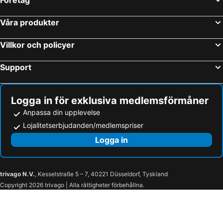
Quartucciu Strandhotell
Marina di Capitana Strandhotell
Våra produkter
Guspini Strandhotell
Maracalagonis Strandhotell
Sadali Strandhotell
Seulo Strandhotell
Villkor och policyer
San Vero Milis Strandhotell
Torre delle Stelle Strandhotell
Support
Iglesias Strandhotell
Sanluri Strandhotell
Baressa Strandhotell
Monserrato Strandhotell
Logga in för exklusiva medlemsförmåner
Anpassa din upplevelse
Lojalitetserbjudanden/medlemspriser
Logga in
trivago N.V.
, Kesselstraße 5 – 7, 40221 Düsseldorf, Tyskland
Copyright 2026 trivago | Alla rättigheter förbehållna.