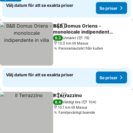
Välj datum för att se exakta priser
Se priser
B&B Domus Oriens -
Dela
Lägg till i Mina Favoriter
monolocale indipendente
in villa
Se priser
9,3
Utmärkt
76
13.0 km till Masua
Panoramautsikt från kullen
Se priser
Välj datum för att se exakta priser
Se priser
Il Terrazzino
Dela
Lägg till i Mina Favoriter
Se priser
8,4
Väldigt bra
104
10.1 km till Masua
Familjevänligt boende
Se priser