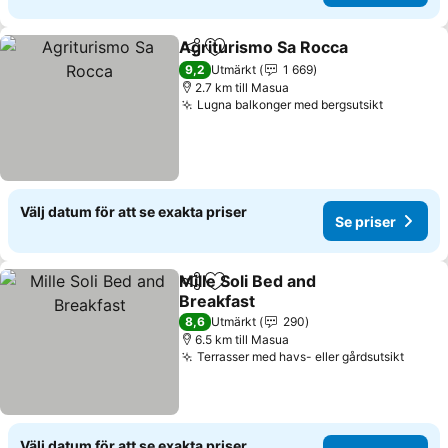
Agriturismo Sa Rocca
Dela
Lägg till i Mina Favoriter
Se p
9,2
Utmärkt
1 669
2.7 km till Masua
Lugna balkonger med bergsutsikt
Se prise
Välj datum för att se exakta priser
Se priser
Mille Soli Bed and
Dela
Lägg till i Mina Favoriter
Breakfast
Se priser
8,6
Utmärkt
290
6.5 km till Masua
Terrasser med havs- eller gårdsutsikt
Se pri
Välj datum för att se exakta priser