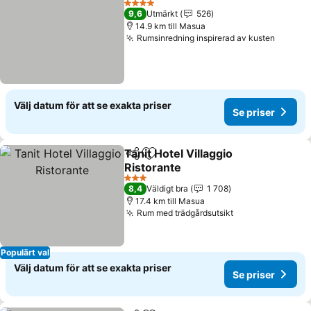
4 Stjärnor
9,6
Utmärkt
526
14.9 km till Masua
Rumsinredning inspirerad av kusten
Se pris
Välj datum för att se exakta priser
Se priser
Tanit Hotel Villaggio
Dela
Lägg till i Mina Favoriter
Ristorante
Se priser
3 Stjärnor
8,4
Väldigt bra
1 708
17.4 km till Masua
Rum med trädgårdsutsikt
Se priser
Populärt val
Välj datum för att se exakta priser
Se priser