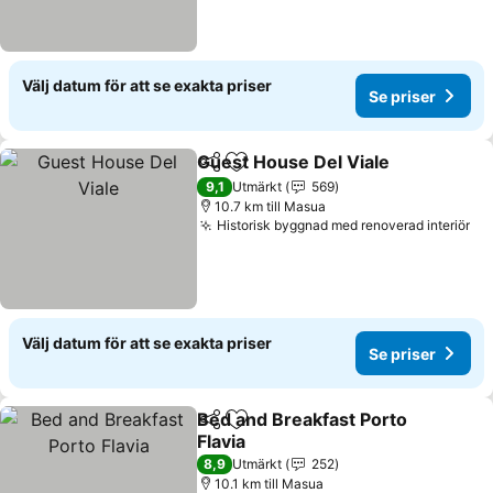
Välj datum för att se exakta priser
Se priser
Guest House Del Viale
Dela
Lägg till i Mina Favoriter
Se p
9,1
Utmärkt
569
10.7 km till Masua
Historisk byggnad med renoverad interiör
Se
Välj datum för att se exakta priser
Se priser
Bed and Breakfast Porto
Dela
Lägg till i Mina Favoriter
Flavia
Se priser
8,9
Utmärkt
252
10.1 km till Masua