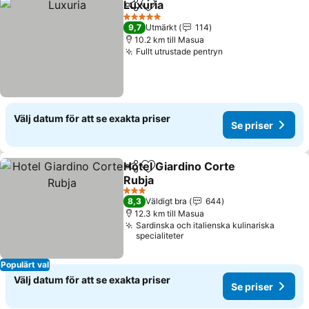
Luxuria
Dela
Lägg till i Mina Favoriter
Se priser
5 Stjärnor
9,7
Utmärkt
114
10.2 km till Masua
Fullt utrustade pentryn
Se priser
Välj datum för att se exakta priser
Se priser
Hotel Giardino Corte
Dela
Lägg till i Mina Favoriter
Rubja
Se priser
3 Stjärnor
8,3
Väldigt bra
644
12.3 km till Masua
Sardinska och italienska kulinariska
specialiteter
Populärt val
Välj datum för att se exakta priser
Se priser