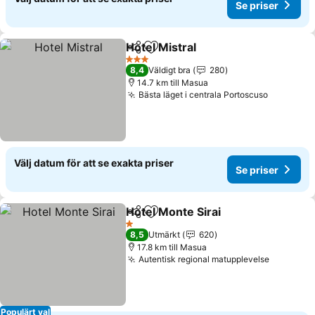
Se priser
Hotel Mistral
Dela
Lägg till i Mina Favoriter
Se priser
3 Stjärnor
8,4
Väldigt bra
280
14.7 km till Masua
Bästa läget i centrala Portoscuso
Se priser
Välj datum för att se exakta priser
Se priser
Hotel Monte Sirai
Dela
Lägg till i Mina Favoriter
Se priser
1 Stjärnor
8,5
Utmärkt
620
17.8 km till Masua
Autentisk regional matupplevelse
Se prise
Populärt val