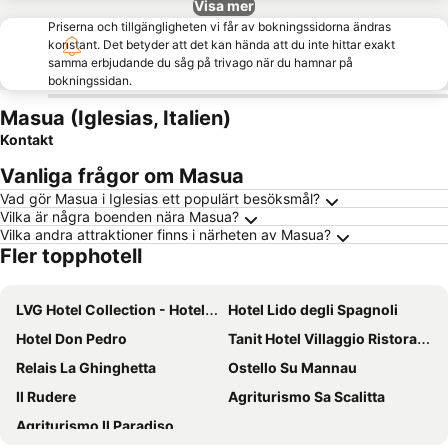
Visa mer
Priserna och tillgängligheten vi får av bokningssidorna ändras
konstant. Det betyder att det kan hända att du inte hittar exakt
samma erbjudande du såg på trivago när du hamnar på
bokningssidan.
Masua (Iglesias, Italien)
Kontakt
Vanliga frågor om Masua
Vad gör Masua i Iglesias ett populärt besöksmål?
Vilka är några boenden nära Masua?
Vilka andra attraktioner finns i närheten av Masua?
Fler topphotell
LVG Hotel Collection - Hotel La Rosa dei Venti
Hotel Lido degli Spagnoli
Hotel Don Pedro
Tanit Hotel Villaggio Ristorante
Relais La Ghinghetta
Ostello Su Mannau
Il Rudere
Agriturismo Sa Scalitta
Agriturismo Il Paradiso