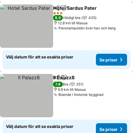
Hotel Sardus Pater
Dela
Lägg till i Mina Favoriter
Se pris
3 Stjärnor
8,0
Väldigt bra
435
12.8 km till Masua
Panoramautsikt över hav och berg
Se prise
Välj datum för att se exakta priser
Se priser
Il Palazz8
Dela
Lägg till i Mina Favoriter
Se priser
7,8
Bra
251
9.9 km till Masua
Boende i historisk byggnad
Se priser
Välj datum för att se exakta priser
Se priser