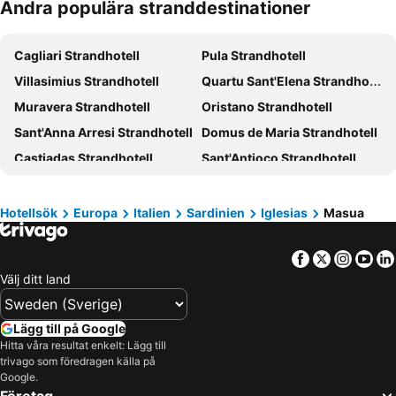
Andra populära stranddestinationer
Cagliari Strandhotell
Pula Strandhotell
Villasimius Strandhotell
Quartu Sant'Elena Strandhotell
Muravera Strandhotell
Oristano Strandhotell
Sant'Anna Arresi Strandhotell
Domus de Maria Strandhotell
Castiadas Strandhotell
Sant'Antioco Strandhotell
Teulada Strandhotell
Norbello Strandhotell
Capoterra Strandhotell
Carbonia Strandhotell
Hotellsök
Europa
Italien
Sardinien
Iglesias
Masua
Arbus Strandhotell
Sardara Strandhotell
Facebook
Twitter
Insta
Yo
Arborea Strandhotell
Calasetta Strandhotell
Välj ditt land
Monastir Strandhotell
Elmas Strandhotell
Assemini Strandhotell
Portoscuso Strandhotell
Lägg till på Google
Cabras Strandhotell
Sinnai Strandhotell
Hitta våra resultat enkelt: Lägg till
trivago som föredragen källa på
Villanovaforru Strandhotell
Cuglieri Strandhotell
Google.
Buggerru Strandhotell
Carloforte Strandhotell
Företag