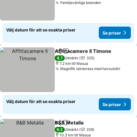
Familjevänliga boenden
Se priser
Välj datum för att se exakta priser
Se priser
Affittacamere Il Timone
Dela
Lägg till i Mina Favoriter
Se
8,7
Utmärkt
325
7.2 km till Masua
Magnifik takterrass med havsutsikt
Se pris
Välj datum för att se exakta priser
Se priser
B&B Metalla
Dela
Lägg till i Mina Favoriter
Se priser
9,2
Utmärkt
229
10.3 km till Masua