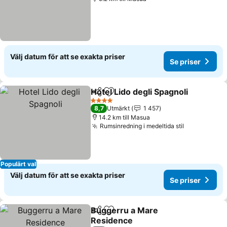
Välj datum för att se exakta priser
Se priser
Hotel Lido degli Spagnoli
Dela
Lägg till i Mina Favoriter
S
4 Stjärnor
8,7
Utmärkt
1 457
14.2 km till Masua
Rumsinredning i medeltida stil
Se priser
Populärt val
Välj datum för att se exakta priser
Se priser
Buggerru a Mare
Dela
Lägg till i Mina Favoriter
Residence