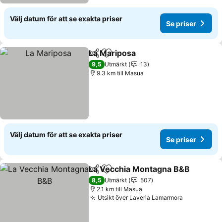
Välj datum för att se exakta priser
Se priser
La Mariposa
Dela
Lägg till i Mina Favoriter
Se priser
9,5
Utmärkt
13
9.3 km till Masua
Välj datum för att se exakta priser
Se priser
La Vecchia Montagna B&B
Dela
Lägg till i Mina Favoriter
8,5
Utmärkt
507
2.1 km till Masua
Utsikt över Laveria Lamarmora
Se priser