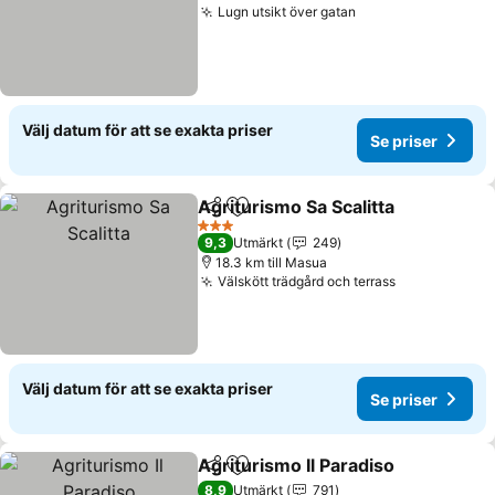
Lugn utsikt över gatan
Se priser
Välj datum för att se exakta priser
Se priser
Agriturismo Sa Scalitta
Dela
Lägg till i Mina Favoriter
Se 
3 Stjärnor
9,3
Utmärkt
249
18.3 km till Masua
Välskött trädgård och terrass
Se priser
Välj datum för att se exakta priser
Se priser
Agriturismo Il Paradiso
Dela
Lägg till i Mina Favoriter
Se 
8,9
Utmärkt
791