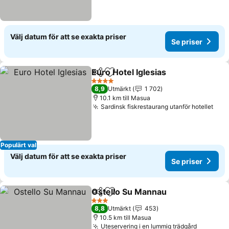
Välj datum för att se exakta priser
Se priser
Euro Hotel Iglesias
Dela
Lägg till i Mina Favoriter
Se prise
4 Stjärnor
8,9
Utmärkt
1 702
10.1 km till Masua
Sardinsk fiskrestaurang utanför hotellet
Se p
Populärt val
Välj datum för att se exakta priser
Se priser
Ostello Su Mannau
Dela
Lägg till i Mina Favoriter
Se pris
3 Stjärnor
8,8
Utmärkt
453
10.5 km till Masua
Uteservering i en lummig trädgård
Se prise