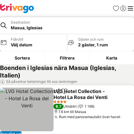
Favoriter
Logga 
Me
Destination
Masua, Iglesias
Från/till
Gäster och rum
Välj datum
2 gäster, 1 rum
Sortera
Filtrera
Karta
Boenden i Iglesias nära Masua (Iglesias,
Italien)
Så påverkar betalningar till oss rankningen
LVG Hotel Collection -
Dela
Lägg till i Mina Favoriter
Hotel La Rosa dei Venti
Se priser
4 Stjärnor
8,7
Utmärkt
1 196
7.6 km till Masua
Rum med panoramautsikt över havet
Se pri
Populärt val