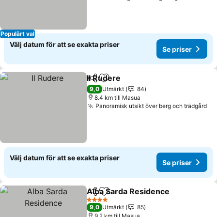
Populärt val
Välj datum för att se exakta priser
Se priser
Il Rudere
Dela
Lägg till i Mina Favoriter
Se priser
9,0
Utmärkt
84
8.4 km till Masua
Panoramisk utsikt över berg och trädgård
Se
Välj datum för att se exakta priser
Se priser
Alba Sarda Residence
Dela
Lägg till i Mina Favoriter
Se p
4 Stjärnor
9,0
Utmärkt
85
9.2 km till Masua