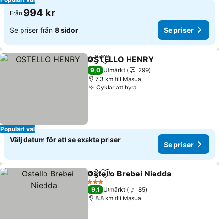
994 kr
Från
Se priser från
8 sidor
Se priser
OSTELLO HENRY
Dela
Lägg till i Mina Favoriter
Se priser
9,0
Utmärkt
299
7.3 km till Masua
Cyklar att hyra
Se priser
Populärt val
Välj datum för att se exakta priser
Se priser
Ostello Brebei Niedda
Dela
Lägg till i Mina Favoriter
Se p
3 Stjärnor
9,1
Utmärkt
85
8.8 km till Masua