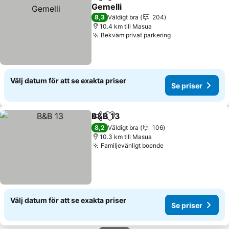
Dela
Lägg till i Mina Favoriter
Gemelli
Se priser
8,3
Väldigt bra
204
10.4 km till Masua
Bekväm privat parkering
Se priser
Välj datum för att se exakta priser
Se priser
B&B 13
Dela
Lägg till i Mina Favoriter
Se priser
8,2
Väldigt bra
106
10.3 km till Masua
Familjevänligt boende
Se priser
Välj datum för att se exakta priser
Se priser