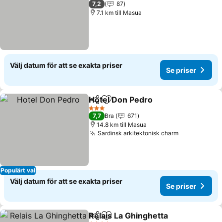
Se priser
7,2
87
7.1 km till Masua
Välj datum för att se exakta priser
Se priser
Hotel Don Pedro
Dela
Lägg till i Mina Favoriter
Se priser
3 Stjärnor
7,7
Bra
671
14.8 km till Masua
Sardinsk arkitektonisk charm
Se priser
Populärt val
Välj datum för att se exakta priser
Se priser
Relais La Ghinghetta
Dela
Lägg till i Mina Favoriter
Se pri