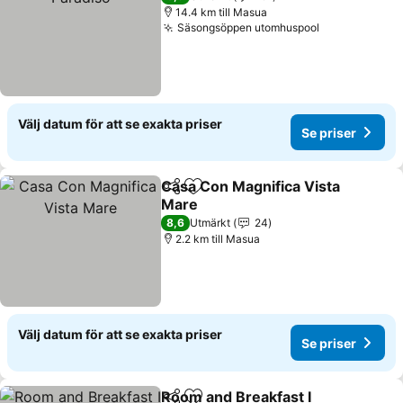
14.4 km till Masua
Säsongsöppen utomhuspool
Se priser
Välj datum för att se exakta priser
Se priser
Casa Con Magnifica Vista
Dela
Lägg till i Mina Favoriter
Mare
Se priser
8,6
Utmärkt
24
2.2 km till Masua
Välj datum för att se exakta priser
Se priser
Room and Breakfast I