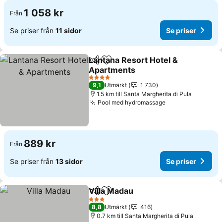
1 058 kr
Från
Se priser från
11 sidor
Se priser
Lantana Resort Hotel &
Dela
Lägg till i Mina Favoriter
Apartments
Se priser
4 Stjärnor
9,1
Utmärkt
1 730
1.5 km till Santa Margherita di Pula
Pool med hydromassage
Se priser
889 kr
Från
Se priser från
13 sidor
Se priser
Villa Madau
Dela
Lägg till i Mina Favoriter
Se priser
3 Stjärnor
8,8
Utmärkt
416
0.7 km till Santa Margherita di Pula