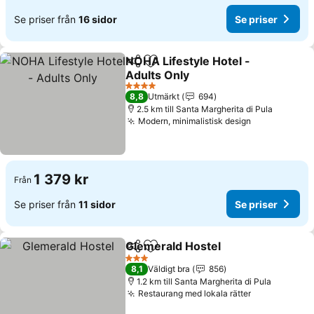
Se priser från
16 sidor
Se priser
NOHA Lifestyle Hotel -
Dela
Lägg till i Mina Favoriter
Adults Only
Se priser
4 Stjärnor
8,8
Utmärkt
694
2.5 km till Santa Margherita di Pula
Modern, minimalistisk design
Se priser
1 379 kr
Från
Se priser från
11 sidor
Se priser
Glemerald Hostel
Dela
Lägg till i Mina Favoriter
Se priser
3 Stjärnor
8,1
Väldigt bra
856
1.2 km till Santa Margherita di Pula
Restaurang med lokala rätter
Se priser