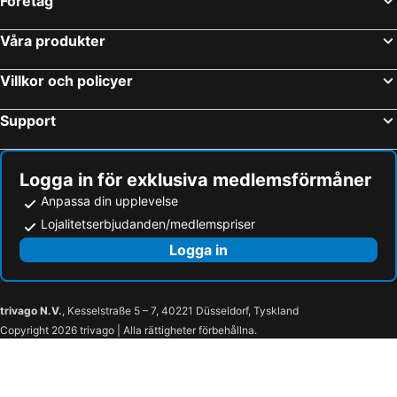
Företag
Tertenia Strandhotell
Maracalagonis Strandhotell
Forte Village Villa Del Parco
Hotel Su Giudeu
Guspini Strandhotell
Sadali Strandhotell
Su Cappeddu Agriturismo
Emozioni d'estate
Våra produkter
Seulo Strandhotell
Torre delle Stelle Strandhotell
Il Gabbiano
Larcobaleno di Chia
Iglesias Strandhotell
Sanluri Strandhotell
Villkor och policyer
Baia Delle Palme Beach
Mare e Montagna
Baressa Strandhotell
Monserrato Strandhotell
Support
Selargius Strandhotell
Geremeas Strandhotell
Logga in för exklusiva medlemsförmåner
Anpassa din upplevelse
Lojalitetserbjudanden/medlemspriser
Logga in
trivago N.V.
, Kesselstraße 5 – 7, 40221 Düsseldorf, Tyskland
Copyright 2026 trivago | Alla rättigheter förbehållna.