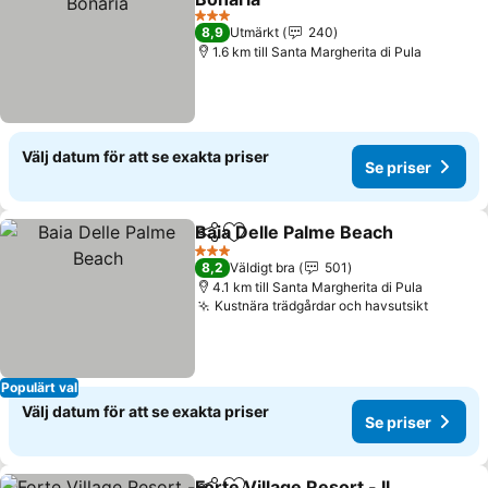
Se priser
3 Stjärnor
8,9
Utmärkt
240
1.6 km till Santa Margherita di Pula
Välj datum för att se exakta priser
Se priser
Baia Delle Palme Beach
Dela
Lägg till i Mina Favoriter
Se 
3 Stjärnor
8,2
Väldigt bra
501
4.1 km till Santa Margherita di Pula
Kustnära trädgårdar och havsutsikt
Se pris
Populärt val
Välj datum för att se exakta priser
Se priser
Forte Village Resort - Il