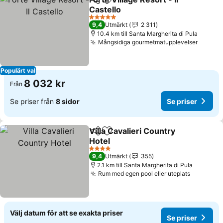
Dela
Lägg till i Mina Favoriter
Castello
Se priser
5 Stjärnor
9,4
Utmärkt
2 311
10.4 km till Santa Margherita di Pula
Mångsidiga gourmetmatupplevelser
Se pri
Populärt val
8 032 kr
Från
Se priser från
8 sidor
Se priser
Villa Cavalieri Country
Dela
Lägg till i Mina Favoriter
Hotel
Se priser
4 Stjärnor
9,4
Utmärkt
355
2.1 km till Santa Margherita di Pula
Rum med egen pool eller uteplats
Se prise
Välj datum för att se exakta priser
Se priser