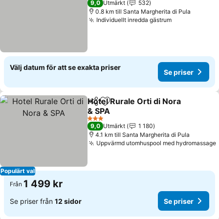
9,0
Utmärkt
532
0.8 km till Santa Margherita di Pula
Individuellt inredda gästrum
Se priser
Välj datum för att se exakta priser
Se priser
Hotel Rurale Orti di Nora
Dela
Lägg till i Mina Favoriter
& SPA
Se priser
3 Stjärnor
9,0
Utmärkt
1 180
4.1 km till Santa Margherita di Pula
Uppvärmd utomhuspool med hydromassage
Populärt val
1 499 kr
Från
Se priser från
12 sidor
Se priser