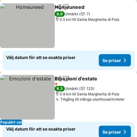
Homeuneed
Dela
Lägg till i Mina Favoriter
Se priser
8,9
Utmärkt
7
0.5 km till Santa Margherita di Pula
Välj datum för att se exakta priser
Se priser
Emozioni d'estate
Dela
Lägg till i Mina Favoriter
Se prise
1 Stjärnor
9,3
Utmärkt
123
0.9 km till Santa Margherita di Pula
Tillgång till många utomhusaktiviteter
Se pr
Populärt val
Välj datum för att se exakta priser
Se priser