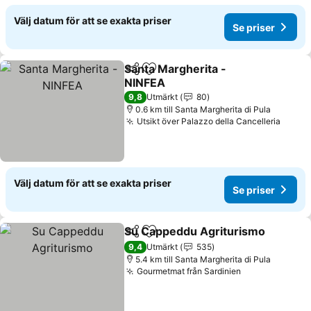
Välj datum för att se exakta priser
Se priser
Santa Margherita -
Dela
Lägg till i Mina Favoriter
NINFEA
Se priser
9,8
Utmärkt
80
0.6 km till Santa Margherita di Pula
Utsikt över Palazzo della Cancelleria
Se pri
Välj datum för att se exakta priser
Se priser
Su Cappeddu Agriturismo
Dela
Lägg till i Mina Favoriter
9,4
Utmärkt
535
5.4 km till Santa Margherita di Pula
Gourmetmat från Sardinien
Se priser