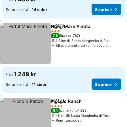
Se priser från
14 sidor
Se priser
Hotel Mare Pineta
Dela
Lägg till i Mina Favoriter
Se prise
3 Stjärnor
7,5
Bra
787
4.8 km till Santa Margherita di Pula
Klimatkontrollerad komfort överallt
Se pris
1 249 kr
Från
Se priser från
11 sidor
Se priser
Piccolo Ranch
Dela
Lägg till i Mina Favoriter
Se priser
4 Stjärnor
9,1
Utmärkt
532
1.8 km till Santa Margherita di Pula
Rum i sardisk stil
Se priser