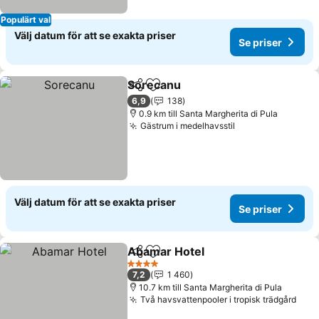
Populärt val
Välj datum för att se exakta priser
Se priser
Sorecanu
Dela
Lägg till i Mina Favoriter
Se priser
6,9
138
0.9 km till Santa Margherita di Pula
Gästrum i medelhavsstil
Se priser
Välj datum för att se exakta priser
Se priser
Abamar Hotel
Dela
Lägg till i Mina Favoriter
Se priser
4 Stjärnor
7,2
1 460
10.7 km till Santa Margherita di Pula
Två havsvattenpooler i tropisk trädgård
Se p