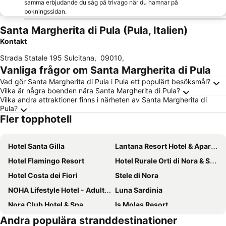
samma erbjudande du såg på trivago när du hamnar på
bokningssidan.
Santa Margherita di Pula (Pula, Italien)
Kontakt
Strada Statale 195 Sulcitana
,
09010
,
Vanliga frågor om Santa Margherita di Pula
Vad gör Santa Margherita di Pula i Pula ett populärt besöksmål?
Vilka är några boenden nära Santa Margherita di Pula?
Vilka andra attraktioner finns i närheten av Santa Margherita di
Pula?
Fler topphotell
Hotel Santa Gilla
Lantana Resort Hotel & Apartments
Hotel Flamingo Resort
Hotel Rurale Orti di Nora & SPA
Hotel Costa dei Fiori
Stele di Nora
NOHA Lifestyle Hotel - Adults Only
Luna Sardinia
Nora Club Hotel & Spa
Is Molas Resort
Andra populära stranddestinationer
Abamar Hotel
Conrad Chia Laguna Sardinia