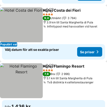
Hotel Costa dei Fiori
Dela
Lägg till i Mina Favoriter
Se pri
4 Stjärnor
9,0
Utmärkt
3 784
3.9 km till Santa Margherita di Pula
Infinitypool med havsvatten vid havet
Se pr
Populärt val
Välj datum för att se exakta priser
Se priser
Hotel Flamingo Resort
Dela
Lägg till i Mina Favoriter
Se p
4 Stjärnor
7,8
Bra
2 996
5.1 km till Santa Margherita di Pula
Två distinkta kvalitetsrestauranger
Se pris
1 436 kr
Från