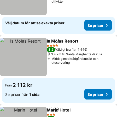
utflykter
Välj datum för att se exakta priser
Se priser
Is Molas Resort
Dela
Lägg till i Mina Favoriter
Se priser
4 Stjärnor
8,2
Väldigt bra
1 446
3.4 km till Santa Margherita di Pula
Middag med trädgårdsutsikt och
uteservering
2 112 kr
Från
Se priser från
1 sida
Se priser
Marin Hotel
Dela
Lägg till i Mina Favoriter
Se priser
3 Stjärnor