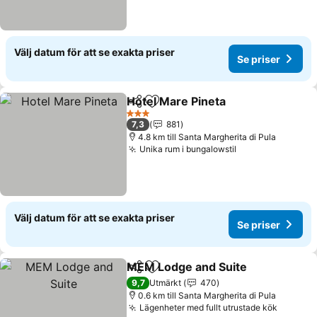
Välj datum för att se exakta priser
Se priser
Hotel Mare Pineta
Dela
Lägg till i Mina Favoriter
Se prise
3 Stjärnor
7,3
881
4.8 km till Santa Margherita di Pula
Unika rum i bungalowstil
Se priser
Välj datum för att se exakta priser
Se priser
MEM Lodge and Suite
Dela
Lägg till i Mina Favoriter
Se p
9,7
Utmärkt
470
0.6 km till Santa Margherita di Pula
Lägenheter med fullt utrustade kök
Se pris