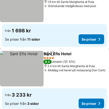
1.6 km till Santa Margherita di Pula
Grönskande trädgårdsoas med pool
Se pris
1 698 kr
Från
Se priser från
11 sidor
Se priser
Sant Efis Hotel
Dela
Lägg till i Mina Favoriter
Se priser
4 Stjärnor
9,2
Utmärkt
670
2.4 km till Santa Margherita di Pula
Middag vid havet på restaurang Don Carlo
Se
3 233 kr
Från
Se priser från
3 sidor
Se priser