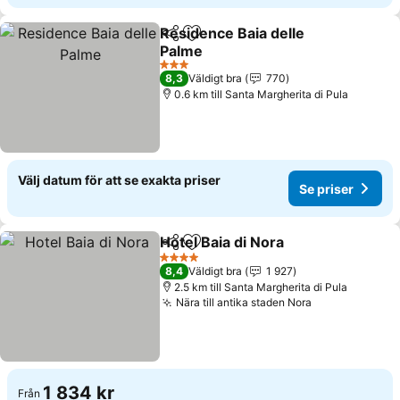
Residence Baia delle
Dela
Lägg till i Mina Favoriter
Palme
Se priser
3 Stjärnor
8,3
Väldigt bra
770
0.6 km till Santa Margherita di Pula
Välj datum för att se exakta priser
Se priser
Hotel Baia di Nora
Dela
Lägg till i Mina Favoriter
Se prise
4 Stjärnor
8,4
Väldigt bra
1 927
2.5 km till Santa Margherita di Pula
Nära till antika staden Nora
Se priser
1 834 kr
Från