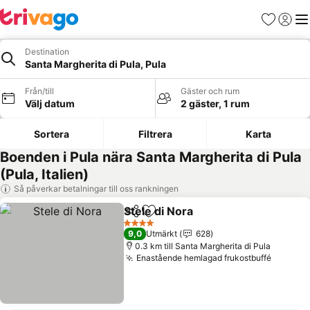
Favoriter
Logga 
Me
Destination
Santa Margherita di Pula, Pula
Från/till
Gäster och rum
Välj datum
2 gäster, 1 rum
Sortera
Filtrera
Karta
Boenden i Pula nära Santa Margherita di Pula
(Pula, Italien)
Så påverkar betalningar till oss rankningen
Stele di Nora
Dela
Lägg till i Mina Favoriter
Se priser
4 Stjärnor
9,0
Utmärkt
628
0.3 km till Santa Margherita di Pula
Enastående hemlagad frukostbuffé
Se pris