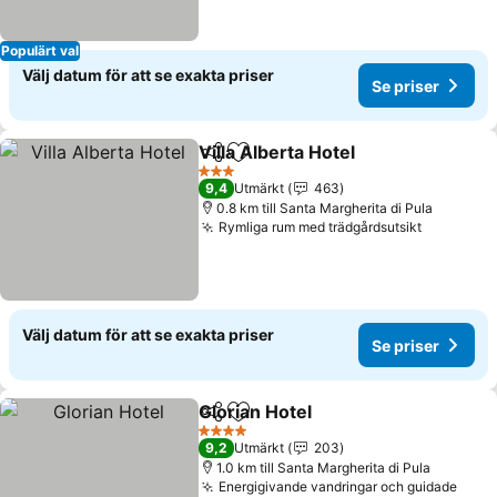
Populärt val
Välj datum för att se exakta priser
Se priser
Villa Alberta Hotel
Dela
Lägg till i Mina Favoriter
Se prise
3 Stjärnor
9,4
Utmärkt
463
0.8 km till Santa Margherita di Pula
Rymliga rum med trädgårdsutsikt
Se priser
Välj datum för att se exakta priser
Se priser
Glorian Hotel
Dela
Lägg till i Mina Favoriter
Se priser
4 Stjärnor
9,2
Utmärkt
203
1.0 km till Santa Margherita di Pula
Energigivande vandringar och guidade