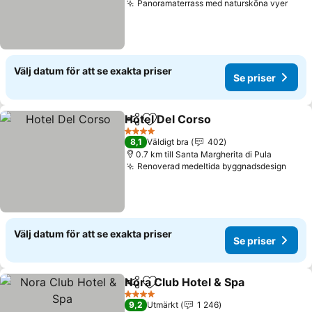
Panoramaterrass med natursköna vyer
Se p
Välj datum för att se exakta priser
Se priser
Hotel Del Corso
Dela
Lägg till i Mina Favoriter
Se priser
4 Stjärnor
8,1
Väldigt bra
402
0.7 km till Santa Margherita di Pula
Renoverad medeltida byggnadsdesign
Se pr
Välj datum för att se exakta priser
Se priser
Nora Club Hotel & Spa
Dela
Lägg till i Mina Favoriter
Se p
4 Stjärnor
9,2
Utmärkt
1 246