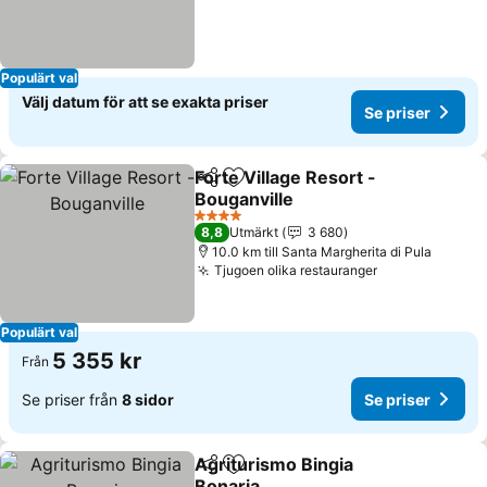
Populärt val
Välj datum för att se exakta priser
Se priser
Forte Village Resort -
Dela
Lägg till i Mina Favoriter
Bouganville
Se priser
4 Stjärnor
8,8
Utmärkt
3 680
10.0 km till Santa Margherita di Pula
Tjugoen olika restauranger
Se priser
Populärt val
5 355 kr
Från
Se priser från
8 sidor
Se priser
Agriturismo Bingia
Dela
Lägg till i Mina Favoriter
Bonaria