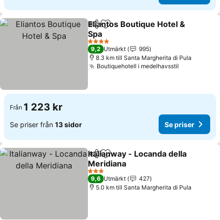
Eliantos Boutique Hotel &
Dela
Lägg till i Mina Favoriter
Spa
Se priser
4 Stjärnor
9,2
Utmärkt
995
8.3 km till Santa Margherita di Pula
Boutiquehotell i medelhavsstil
Se priser
1 223 kr
Från
Se priser från
13 sidor
Se priser
Italianway - Locanda della
Dela
Lägg till i Mina Favoriter
Meridiana
Se priser
3 Stjärnor
9,6
Utmärkt
427
5.0 km till Santa Margherita di Pula