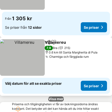
1 305 kr
Från
Se priser från
12 sidor
Se priser
Villamereu
Dela
Lägg till i Mina Favoriter
Se priser
7,9
Bra
215
0.6 km till Santa Margherita di Pula
Charmiga och färgglada rum
Se priser
Välj datum för att se exakta priser
Se priser
Visa mer
Priserna och tillgängligheten vi får av bokningssidorna ändras
konstant. Det betyder att det kan hända att du inte hittar exakt