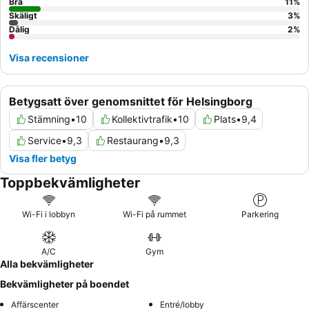
Bra
11
%
Skäligt
3
%
Dålig
2
%
Visa recensioner
Betygsatt över genomsnittet för Helsingborg
Stämning
•
10
Kollektivtrafik
•
10
Plats
•
9,4
Service
•
9,3
Restaurang
•
9,3
Visa fler betyg
Toppbekvämligheter
Wi-Fi i lobbyn
Wi-Fi på rummet
Parkering
A/C
Gym
Alla bekvämligheter
Bekvämligheter på boendet
Affärscenter
Entré/lobby