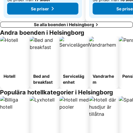
Se priser
Se prise
Se alla boenden i Helsingborg
Andra boenden i Helsingborg
Hotell
Bed and
Serviceläg
Vandrarhe
Pens
breakfast
enhet
m
Populära hotellkategorier i Helsingborg