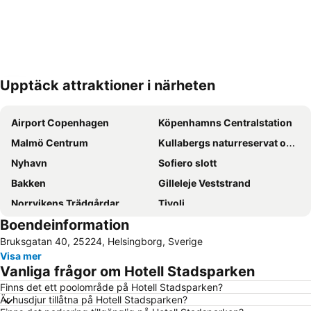
Upptäck attraktioner i närheten
Förstora kartan
Airport Copenhagen
Köpenhamns Centralstation
Malmö Centrum
Kullabergs naturreservat och Naturum
Nyhavn
Sofiero slott
Bakken
Gilleleje Veststrand
Norrvikens Trädgårdar
Tivoli
Boendeinformation
Hovs Hallar
Parken Stadium
Bruksgatan 40, 25224, Helsingborg, Sverige
Ströget
Hornbæk Vest
Visa mer
Vesterbro
Helsingør Havn
Vanliga frågor om Hotell Stadsparken
Rådhusplatsen
Ørestad
Finns det ett poolområde på Hotell Stadsparken?
Är husdjur tillåtna på Hotell Stadsparken?
Louisiana
Nørrebro