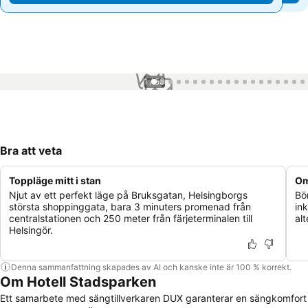
1 / 53
Bra att veta
Toppläge mitt i stan
Om
Njut av ett perfekt läge på Bruksgatan, Helsingborgs
Bö
största shoppinggata, bara 3 minuters promenad från
ink
centralstationen och 250 meter från färjeterminalen till
alt
Helsingör.
Denna sammanfattning skapades av AI och kanske inte är 100 % korrekt.
Om Hotell Stadsparken
Ett samarbete med sängtillverkaren DUX garanterar en sängkomfort