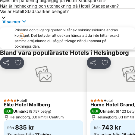
Finns det parkering tillgänglig på Hotell Stadsparken?
Knutpunkten
Frederiksberg
När är incheckning och utcheckning på Hotell Stadsparken?
Var är Hotell Stadsparken beläget?
Bella Center
Indre By
Visa mer
Royal Copenhagen
Østerbro
Priserna och tillgängligheten vi får av bokningssidorna ändras
Fredriksdal museer och trädgårdar
Köpenhamns Zoo
konstant. Det betyder att det kan hända att du inte hittar exakt
Christiania
Marienlyst
samma erbjudande du såg på trivago när du hamnar på
bokningssidan.
Tisvildeleje
Nørreport station
Bland våra populäraste Hotels i Helsingborg
Amager Centret
Kärnan
Dela
Lägg till i Mina Favoriter
Dela
Lägg till i Mi
Snekkersten
Lunds Universitet
Söderåsens Nationalpark
Ven eller Hven
Olympiastadion Helsingborg
Kongens Nytorv
Valbyparken
Bakken Amusement Park
Hotell
Hotell
Liseleje
Nyhavn Julemarked
4 Stjärnor
4 Stjärnor
Elite Hotel Mollberg
Home Hotel Grand,
Rungsted Havn
Christianshavn
8,8
8,6
Utmärkt
(
8 757 betyg
)
Utmärkt
(
6 123 bety
Helsingborg, 0.0 km till Centrum
Helsingborg, 0.1 km til
Väla Centrum
Sand
835 kr
743 kr
Råå Vallar
från
Tropical Beach
från
Se priser från
17 sidor
Se priser från
16 sid