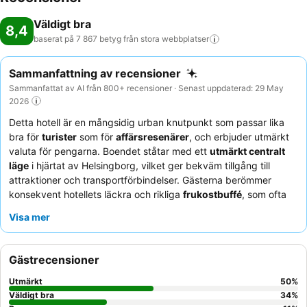
Väldigt bra
8,4
baserat på 7 867 betyg från stora
webbplatser
Sammanfattning av recensioner
Sammanfattat av AI från 800+ recensioner · Senast uppdaterad: 29 May
2026
Detta hotell är en mångsidig urban knutpunkt som passar lika
bra för
turister
som för
affärsresenärer
, och erbjuder utmärkt
valuta för pengarna. Boendet ståtar med ett
utmärkt centralt
läge
i hjärtat av Helsingborg, vilket ger bekväm tillgång till
attraktioner och transportförbindelser. Gästerna berömmer
konsekvent hotellets läckra och rikliga
frukostbuffé
, som ofta
inkluderar en kostnadsfri lättare middag. Personalen lyfts ofta
Visa mer
fram för sin vänliga, hjälpsamma och tillmötesgående service.
För en lugnare vistelse rekommenderar gästerna att be om ett
rum i annexet.
Gästrecensioner
Utmärkt
50
%
Väldigt bra
34
%