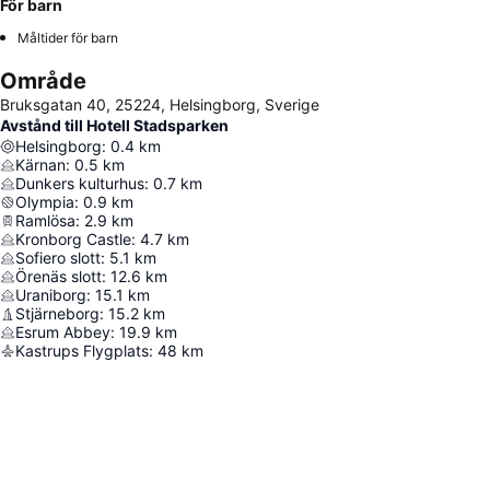
För barn
Måltider för barn
Område
Bruksgatan 40, 25224, Helsingborg, Sverige
Avstånd till Hotell Stadsparken
Helsingborg
:
0.4
km
Kärnan
:
0.5
km
Dunkers kulturhus
:
0.7
km
Olympia
:
0.9
km
Ramlösa
:
2.9
km
Kronborg Castle
:
4.7
km
Sofiero slott
:
5.1
km
Örenäs slott
:
12.6
km
Uraniborg
:
15.1
km
Stjärneborg
:
15.2
km
Esrum Abbey
:
19.9
km
Kastrups Flygplats
:
48
km