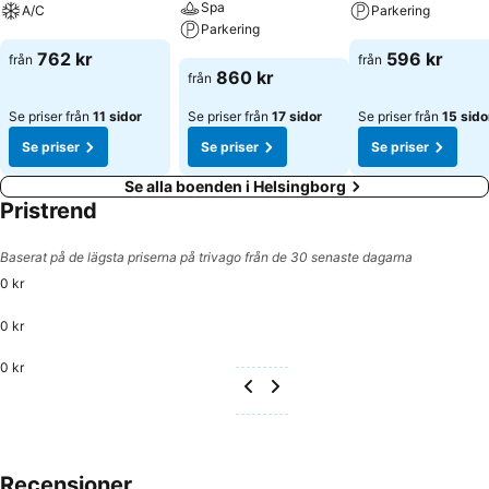
Spa
A/C
Parkering
Parkering
Se priser
Se priser
762 kr
596 kr
från
från
Se priser
860 kr
från
Se priser från
11 sidor
Se priser från
17 sidor
Se priser från
15 sido
Se priser
Se priser
Se priser
Se alla boenden i Helsingborg
Pristrend
Baserat på de lägsta priserna på trivago från de 30 senaste dagarna
0 kr
0 kr
0 kr
Recensioner