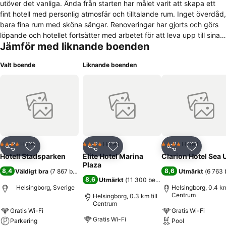
utöver det vanliga. Ända från starten har målet varit att skapa ett
fint hotell med personlig atmosfär och tilltalande rum. Inget överdåd,
bara fina rum med sköna sängar. Renoveringar har gjorts och görs
löpande och hotellet fortsätter med arbetet för att leva upp till sina
Jämför med liknande boenden
mål - att du som gäst ska känna dig personligt bemött och sova
gott. Best Western Duxiana har totalt 64 hotellrum. Gemensamt för
Valt boende
Liknande boenden
alla rum är att de har sängar av högsta kvalitet, tillgång till trådlös
internetuppkoppling, dusch/wc, kabel-TV, telefon, vattenkokare och
minibar. 15 av rummen erbjuder extra hög komfort eftersom de är
utrustade med AC. Hotellet är i två olika byggnader: Reception,
matsal, 25 hotellrum och 6 lägenheter i den ena och 39 hotellrum.
Byggnaderna ligger mittemot varandra på Bruksgatan.
Hotell
Hotell
Hotell
4 Stjärnor
4 Stjärnor
4 Stjärnor
Dela
Lägg till i Mina Favoriter
Dela
Lägg till i Mina Favoriter
Dela
Lägg till
Hotell Stadsparken
Elite Hotel Marina
Clarion Hotel Sea 
Plaza
8,4
8,6
Väldigt bra
(
7 867 betyg
)
Utmärkt
(
6 763 
8,6
Utmärkt
(
11 300 betyg
)
Helsingborg, Sverige
Helsingborg, 0.4 km 
Centrum
Helsingborg, 0.3 km till
Centrum
Gratis Wi-Fi
Gratis Wi-Fi
Gratis Wi-Fi
Parkering
Pool