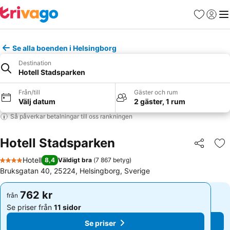
Favoriter
Logga 
Me
Se alla boenden i Helsingborg
Destination
Hotell Stadsparken
Från/till
Gäster och rum
Välj datum
2 gäster, 1 rum
Så påverkar betalningar till oss rankningen
Hotell Stadsparken
Dela
Läg
Hotell
8,4
Väldigt bra
(
7 867 betyg
)
4 Stjärnor
Bruksgatan 40, 25224, Helsingborg, Sverige
762 kr
762 kr
från
från
Se priser från
11 sidor
Se priser från
11 sidor
Se priser
Se priser