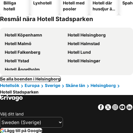
Billiga
Lyxhotell
Hotell med
Hotell där
Spah
hotell
pooler
husdjur är
tillåtna
Resmål nära Hotell Stadsparken
Hotell Köpenhamn
Hotell Helsingborg
Hotell Malmö
Hotell Halmstad
Hotell Falkenberg
Hotell Lund
Hotell Ystad
Hotell Helsingør
Hotell Ängelholm
Se alla boenden i Helsingborg
Hotellsök
Europa
Sverige
Skåne län
Helsingborg
Hotell Stadsparken
Facebook
Twitter
Insta
Yo
Välj ditt land
Lägg till på Google