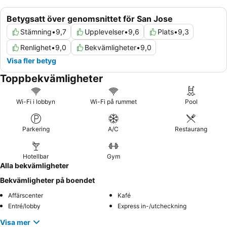
Betygsatt över genomsnittet för San Jose
Stämning
•
9,7
Upplevelser
•
9,6
Plats
•
9,3
Renlighet
•
9,0
Bekvämligheter
•
9,0
Visa fler betyg
Toppbekvämligheter
Wi-Fi i lobbyn
Wi-Fi på rummet
Pool
Parkering
A/C
Restaurang
Hotellbar
Gym
Alla bekvämligheter
Bekvämligheter på boendet
Affärscenter
Kafé
Entré/lobby
Express in-/utcheckning
Visa mer