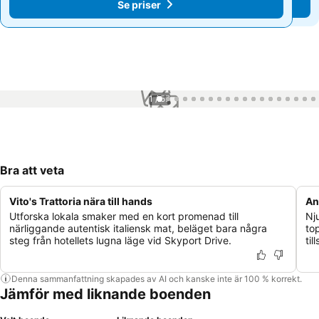
Se priser
Se priser
1 / 57
Bra att veta
Vito's Trattoria nära till hands
An
Utforska lokala smaker med en kort promenad till
Nj
närliggande autentisk italiensk mat, beläget bara några
to
steg från hotellets lugna läge vid Skyport Drive.
ti
Denna sammanfattning skapades av AI och kanske inte är 100 % korrekt.
Jämför med liknande boenden