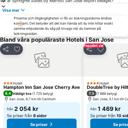
Var är SpringHill Suites by Marriott San Jose Airport beläget?
Visa mer
Priserna och tillgängligheten vi får av bokningssidorna ändras
konstant. Det betyder att det kan hända att du inte hittar exakt
samma erbjudande du såg på trivago när du hamnar på
bokningssidan.
Bland våra populäraste Hotels i San Jose
Populärt val
Dela
Lägg till i Mina Favoriter
Dela
Lägg till i M
Hotell
Hotell
3 Stjärnor
4 Stjärnor
Hampton Inn San Jose Cherry Ave
DoubleTree by Hil
8,4
7,3
Väldigt bra
(
1 725 betyg
)
(
7 886 betyg
)
San Jose, 8.7 km till Centrum
San Jose, 5.1 km till 
2 054 kr
1 469 kr
från
från
Se priser från
8 sidor
Se priser från
10 si
Se priser
Se pris