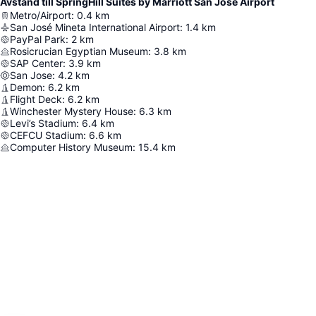
Avstånd till SpringHill Suites by Marriott San Jose Airport
Metro/Airport
:
0.4
km
San José Mineta International Airport
:
1.4
km
PayPal Park
:
2
km
Rosicrucian Egyptian Museum
:
3.8
km
SAP Center
:
3.9
km
San Jose
:
4.2
km
Demon
:
6.2
km
Flight Deck
:
6.2
km
Winchester Mystery House
:
6.3
km
Levi’s Stadium
:
6.4
km
CEFCU Stadium
:
6.6
km
Computer History Museum
:
15.4
km