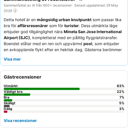
Sammanfattat av AI från 600+ recensioner · Senast uppdaterad: 29 May
2026
Detta hotell är en
mångsidig urban knutpunkt
som passar lika
bra för
affärsresenärer
som för
turister
. Dess utmärkta läge
erbjuder god tillgänglighet nära
Mineta San Jose International
Airport (SJC)
, kompletterat med en pålitlig flygplatstransfer.
Boendet ståtar med en ren och uppvärmd
pool
, som erbjuder
en avkopplande flykt efter en hektisk dag. Gästerna berömmer
konsekvent den
vänliga och tillmötesgående personalen
och
Visa mer
den omfattande, läckra
kostnadsfria frukostbuffén
. För en
lugnare vistelse kan du överväga att be om ett rum mot
trädgården.
Gästrecensioner
Utmärkt
63
%
Väldigt bra
22
%
Bra
7
%
Skäligt
5
%
Dålig
3
%
Visa recensioner