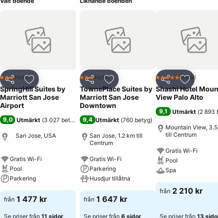
Valt boende
Liknande boenden
Hotell
Hotell
Hotell
3 Stjärnor
3 Stjärnor
5 Stjärnor
Dela
Lägg till i Mina Favoriter
Dela
Lägg till i Mina Favoriter
Dela
Lägg till
SpringHill Suites by
TownePlace Suites by
Shashi Hotel Moun
Marriott San Jose
Marriott San Jose
View Palo Alto
Airport
Downtown
9,1
Utmärkt
(
2 893 
9,0
9,4
Utmärkt
(
3 027 betyg
)
Utmärkt
(
760 betyg
)
Mountain View, 3.
till Centrum
San Jose, USA
San Jose, 1.2 km till
Centrum
Gratis Wi-Fi
Gratis Wi-Fi
Gratis Wi-Fi
Pool
Pool
Parkering
Spa
Parkering
Husdjur tillåtna
2 210 kr
från
1 477 kr
1 647 kr
från
från
Se priser från
11 sidor
Se priser från
6 sidor
Se priser från
13 sido