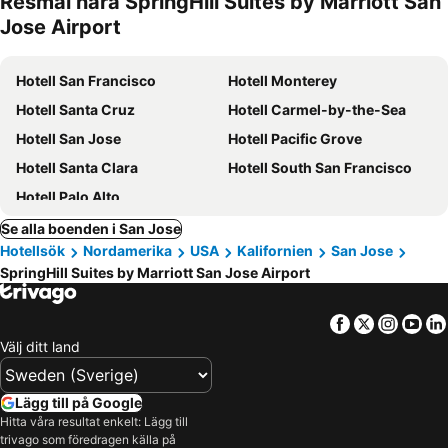
Resmål nära SpringHill Suites by Marriott San
Jose Airport
Hotell San Francisco
Hotell Monterey
Hotell Santa Cruz
Hotell Carmel-by-the-Sea
Hotell San Jose
Hotell Pacific Grove
Hotell Santa Clara
Hotell South San Francisco
Hotell Palo Alto
Se alla boenden i San Jose
Hotellsök
Nordamerika
USA
Kalifornien
San Jose
SpringHill Suites by Marriott San Jose Airport
Facebook
Twitter
Insta
Yo
Välj ditt land
Lägg till på Google
Hitta våra resultat enkelt: Lägg till
trivago som föredragen källa på