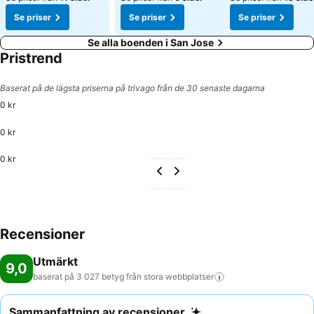
Se priser
Se priser
Se priser
Se alla boenden i San Jose
Pristrend
Baserat på de lägsta priserna på trivago från de 30 senaste dagarna
0 kr
0 kr
0 kr
Recensioner
Utmärkt
9,0
baserat på 3 027 betyg från stora
webbplatser
Sammanfattning av recensioner