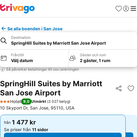
Favoriter
Logga 
Me
Se alla boenden i San Jose
Destination
SpringHill Suites by Marriott San Jose Airport
Från/till
Gäster och rum
Välj datum
2 gäster, 1 rum
Så påverkar betalningar till oss rankningen
SpringHill Suites by Marriott
San Jose Airport
Dela
Läg
Hotell
9,0
Utmärkt
(
3 027 betyg
)
3 Stjärnor
10 Skyport Dr, San Jose, 95110, USA
1 477 kr
1 477 kr
från
från
Se priser från
11 sidor
Se priser från
11 sidor