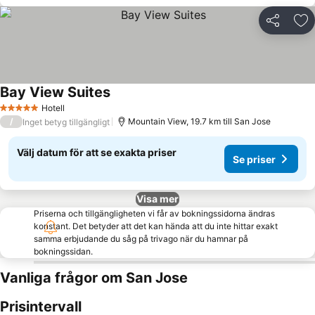
Dela
Läg
Bay View Suites
Hotell
5 Stjärnor
/
Mountain View, 19.7 km till San Jose
Inget betyg tillgängligt
Välj datum för att se exakta priser
Se priser
Visa mer
Priserna och tillgängligheten vi får av bokningssidorna ändras
konstant. Det betyder att det kan hända att du inte hittar exakt
samma erbjudande du såg på trivago när du hamnar på
bokningssidan.
Vanliga frågor om San Jose
Prisintervall