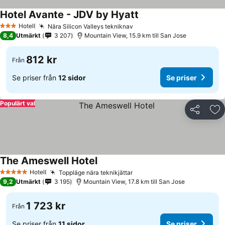
Hotel Avante - JDV by Hyatt
Hotell
Nära Silicon Valleys tekniknav
3 Stjärnor
8,4
Utmärkt
3 207
Mountain View, 15.9 km till San Jose
812 kr
Från
Se priser från
12 sidor
Se priser
Populärt val
Dela
Läg
The Ameswell Hotel
Hotell
Toppläge nära teknikjättar
5 Stjärnor
9,2
Utmärkt
3 195
Mountain View, 17.8 km till San Jose
1 723 kr
Från
Se priser från
11 sidor
Se priser