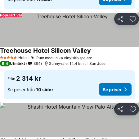
Populärt val
Dela
Läg
Treehouse Hotel Silicon Valley
Hotell
Rum med unika vinylskivspelare
5 Stjärnor
9,4
Utmärkt
394
Sunnyvale, 14.4 km till San Jose
2 314 kr
Från
Se priser från
10 sidor
Se priser
Dela
Läg