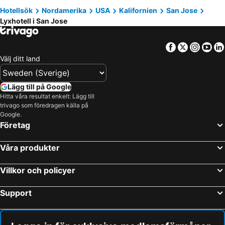
Hotellsök
Nordamerika
USA
Kalifornien
San Jose
Campbell, luxury hotels
Morgan Hill, luxury hotels
Lyxhotell i San Jose
Fremont, luxury hotels
Castro Valley, luxury hotels
Los Gatos, luxury hotels
Los Altos, luxury hotels
Facebook
Twitter
Insta
Yo
San Martin, luxury hotels
Välj ditt land
Lägg till på Google
Hitta våra resultat enkelt: Lägg till
trivago som föredragen källa på
Google.
Företag
Våra produkter
Villkor och policyer
Support