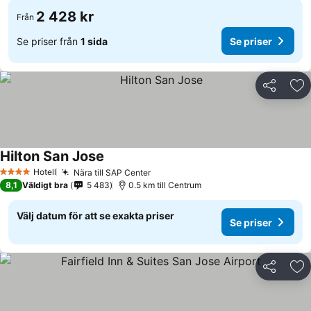
2 428 kr
Från
Se priser från
1 sida
Se priser
Dela
Läg
Hilton San Jose
Hotell
Nära till SAP Center
4 Stjärnor
8,1
Väldigt bra
5 483
0.5 km till Centrum
Välj datum för att se exakta priser
Se priser
Dela
Läg