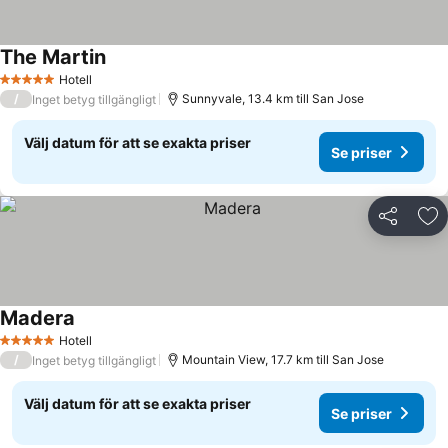
The Martin
Hotell
5 Stjärnor
/
Sunnyvale, 13.4 km till San Jose
Inget betyg tillgängligt
Välj datum för att se exakta priser
Se priser
Dela
Läg
Madera
Hotell
5 Stjärnor
/
Mountain View, 17.7 km till San Jose
Inget betyg tillgängligt
Välj datum för att se exakta priser
Se priser