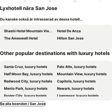
tillåtna
Lyxhotell nära San Jose
Du kanske också är intresserad av dessa hotell...
Shashi Hotel Mountain View Palo Alto
Hotel De Anza
The Ameswell Hotel
Hilton San Jose
Other popular destinations with luxury hotels
Santa Cruz, luxury hotels
Palo Alto, luxury hotels
Half Moon Bay, luxury hotels
Mountain View, luxury hotels
Redwood City, luxury hotels
Capitola, luxury hotels
Menlo Park, luxury hotels
Newark, luxury hotels
Foster City, luxury hotels
Livermore, luxury hotels
Scotts Valley, luxury hotels
San Carlos, luxury hotels
Se alla boenden i San Jose
Sunnyvale, luxury hotels
Pleasanton, luxury hotels