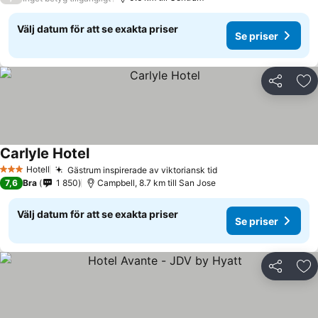
Välj datum för att se exakta priser
Se priser
Dela
Läg
Carlyle Hotel
Hotell
Gästrum inspirerade av viktoriansk tid
3 Stjärnor
7,6
Bra
1 850
Campbell, 8.7 km till San Jose
Välj datum för att se exakta priser
Se priser
Dela
Läg