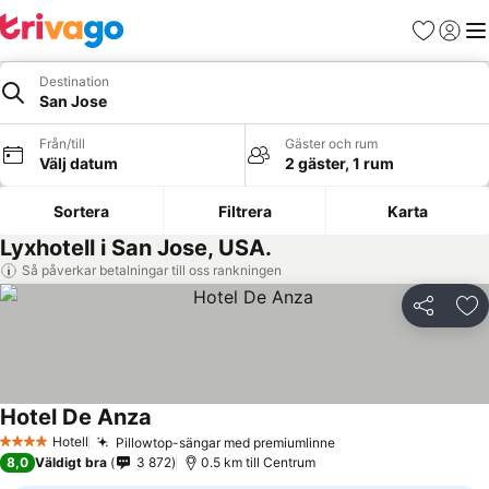
Favoriter
Logga 
Me
Destination
San Jose
Från/till
Gäster och rum
Välj datum
2 gäster, 1 rum
Sortera
Filtrera
Karta
Lyxhotell i San Jose, USA.
Så påverkar betalningar till oss rankningen
Dela
Läg
Hotel De Anza
Hotell
Pillowtop-sängar med premiumlinne
4 Stjärnor
8,0
Väldigt bra
3 872
0.5 km till Centrum