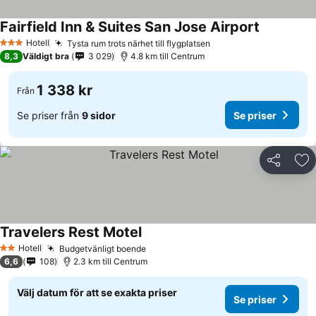
Fairfield Inn & Suites San Jose Airport
Hotell
Tysta rum trots närhet till flygplatsen
3 Stjärnor
8,3
Väldigt bra
3 029
4.8 km till Centrum
1 338 kr
Från
Se priser från
9 sidor
Se priser
Dela
Läg
Travelers Rest Motel
Hotell
Budgetvänligt boende
2 Stjärnor
6,6
108
2.3 km till Centrum
Välj datum för att se exakta priser
Se priser