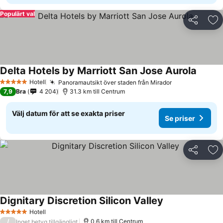
Populärt val
Dela
Läg
Delta Hotels by Marriott San Jose Aurola
Hotell
Panoramautsikt över staden från Mirador
5 Stjärnor
7,9
Bra
4 204
31.3 km till Centrum
Välj datum för att se exakta priser
Se priser
Dela
Läg
Dignitary Discretion Silicon Valley
Hotell
5 Stjärnor
/
0.6 km till Centrum
Inget betyg tillgängligt