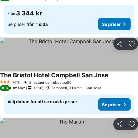
3 344 kr
Från
Se priser från
1 sida
Se priser
Dela
Läg
The Bristol Hotel Campbell San Jose
Hotell
Enastående frukostbuffé
3 Stjärnor
8,6
Utmärkt
1 218
Campbell, 9.1 km till San Jose
Välj datum för att se exakta priser
Se priser
Dela
Läg