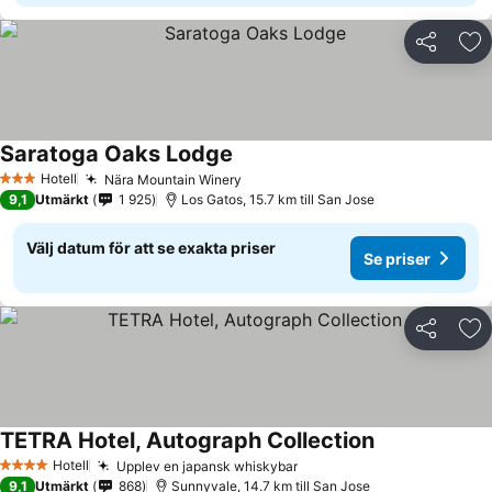
Dela
Läg
Saratoga Oaks Lodge
Hotell
Nära Mountain Winery
3 Stjärnor
9,1
Utmärkt
1 925
Los Gatos, 15.7 km till San Jose
Välj datum för att se exakta priser
Se priser
Dela
Läg
TETRA Hotel, Autograph Collection
Hotell
Upplev en japansk whiskybar
4 Stjärnor
9,1
Utmärkt
868
Sunnyvale, 14.7 km till San Jose