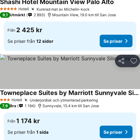
Shashi Hotel Mountain View Palo Alto
Hotell
Kurerad mat av Michelin-kock
5 Stjärnor
9,1
Utmärkt
2 893
Mountain View, 19.0 km till San Jose
2 425 kr
Från
Se priser från
12 sidor
Se priser
Dela
Läg
Towneplace Suites by Marriott Sunnyvale Silicon Valley
Hotell
Underjordisk och ytmonterad parkering
3 Stjärnor
7,9
Bra
1 194
Sunnyvale, 15.4 km till San Jose
1 174 kr
Från
Se priser från
1 sida
Se priser