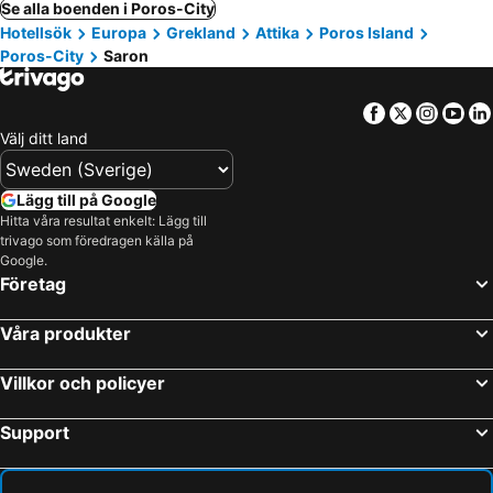
Se alla boenden i Poros-City
Hotellsök
Europa
Grekland
Attika
Poros Island
Poros-City
Saron
Facebook
Twitter
Insta
Yo
Välj ditt land
Lägg till på Google
Hitta våra resultat enkelt: Lägg till
trivago som föredragen källa på
Google.
Företag
Våra produkter
Villkor och policyer
Support