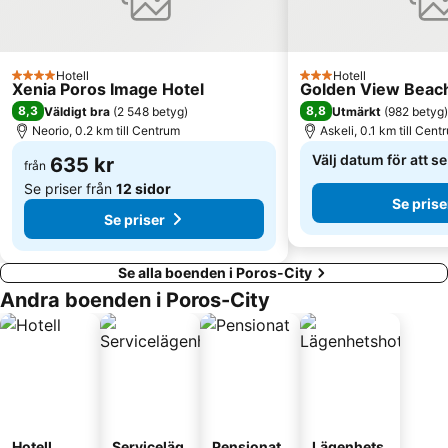
Hotell
Hotell
4 Stjärnor
3 Stjärnor
Xenia Poros Image Hotel
Golden View Beach
8,3
8,8
Väldigt bra
(
2 548 betyg
)
Utmärkt
(
982 betyg
)
Neorio, 0.2 km till Centrum
Askeli, 0.1 km till Cent
Välj datum för att s
635 kr
från
Se priser från
12 sidor
Se prise
Se priser
Se alla boenden i Poros-City
Andra boenden i Poros-City
Hotell
Serviceläg
Pensionat
Lägenhets