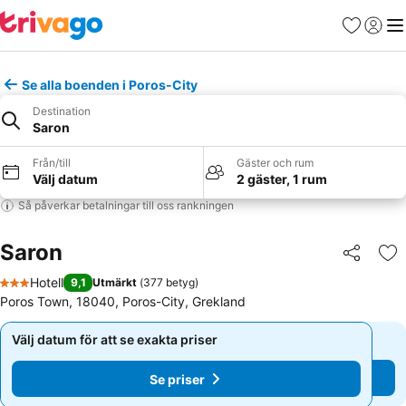
Favoriter
Logga 
Me
Se alla boenden i Poros-City
Destination
Saron
Från/till
Gäster och rum
Välj datum
2 gäster, 1 rum
Så påverkar betalningar till oss rankningen
Saron
Dela
Läg
Hotell
9,1
Utmärkt
(
377 betyg
)
3 Stjärnor
Poros Town, 18040, Poros-City, Grekland
Välj datum för att se exakta priser
Välj datum för att se exakta priser
Se priser
Se priser