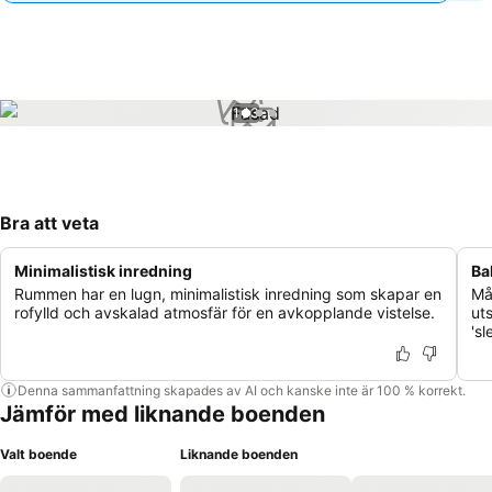
1 / 3
Bra att veta
Minimalistisk inredning
Ba
Rummen har en lugn, minimalistisk inredning som skapar en
Må
rofylld och avskalad atmosfär för en avkopplande vistelse.
ut
'sl
Denna sammanfattning skapades av AI och kanske inte är 100 % korrekt.
Jämför med liknande boenden
Valt boende
Liknande boenden