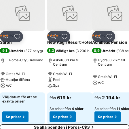
Hotell
Hotell
Hotell
3 Stjärnor
4 Stjärnor
3 Stjärnor
Dela
Lägg till i Mina Favoriter
Dela
Lägg till i Mina Favoriter
Dela
Lägg till
Saron
New Aegli Resort Hotel
Achilleas Pension
9,1
8,3
8,9
Utmärkt
(
377 betyg
)
Väldigt bra
(
3 230 betyg
)
Utmärkt
(
938 be
Poros-City, Grekland
Askeli, 0.1 km till
Hydra, 0.2 km till
Centrum
Centrum
Gratis Wi-Fi
Gratis Wi-Fi
Gratis Wi-Fi
Husdjur tillåtna
Pool
A/C
A/C
Spa
Välj datum för att se
619 kr
2 194 kr
från
från
exakta priser
Se priser från
4 sidor
Se priser från
11 sido
Se priser
Se priser
Se priser
Se alla boenden i Poros-City