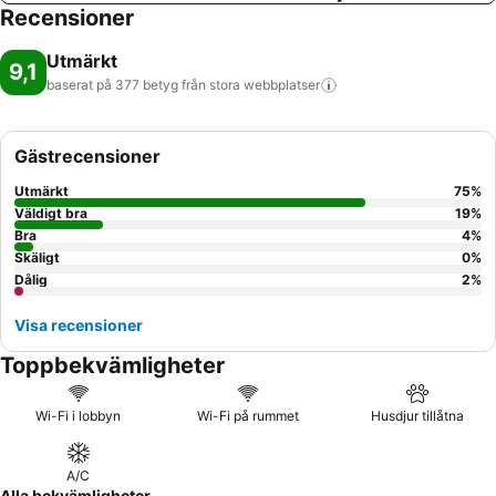
Recensioner
Utmärkt
9,1
baserat på 377 betyg från stora
webbplatser
Gästrecensioner
Utmärkt
75
%
Väldigt bra
19
%
Bra
4
%
Skäligt
0
%
Dålig
2
%
Visa recensioner
Toppbekvämligheter
Wi-Fi i lobbyn
Wi-Fi på rummet
Husdjur tillåtna
A/C
Alla bekvämligheter