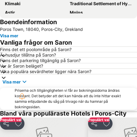
Klimaki
Traditional Settlement of Hydra
Astir
Molos
Boendeinformation
Yabanaki
Saronida
Poros Town, 18040, Poros-City, Grekland
Traditional Settlement of Aigina
Agia Marina
Visa mer
Kavouri Beach
Limani Agias Marinas Aiginas
Vanliga frågor om Saron
Aghios Nikolaos
Palaia Fokaia
Finns det ett poolområde på Saron?
Är husdjur tillåtna på Saron?
Waterpark
Epidavros Port
Finns det parkering tillgänglig på Saron?
Archea Epidavros
Anavysos
Var är Saron beläget?
Vilka populära sevärdheter ligger nära Saron?
Traditional Settlement of Poros
Temple of Poseidon
Visa mer
Agios Mamas
Zogeria
Priserna och tillgängligheten vi får av bokningssidorna ändras
Selinia
Anavissos 1
konstant. Det betyder att det kan hända att du inte hittar exakt
samma erbjudande du såg på trivago när du hamnar på
bokningssidan.
Bland våra populäraste Hotels i Poros-City
Populärt val
Populärt val
Dela
Lägg till i Mina Favoriter
Dela
Lägg till i Mi