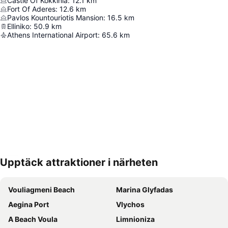
Castle Of Kokkinia
:
12.1
km
Fort Of Aderes
:
12.6
km
Pavlos Kountouriotis Mansion
:
16.5
km
Elliniko
:
50.9
km
Athens International Airport
:
65.6
km
Upptäck attraktioner i närheten
Förstora kartan
Vouliagmeni Beach
Marina Glyfadas
Aegina Port
Vlychos
Α Beach Voula
Limnioniza