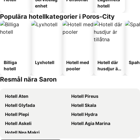
enhet
hotell
Populära hotellkategorier i Poros-City
Billiga
Lyxhotell
Hotell med
Hotell där
Spah
hotell
pooler
husdjur är
tillåtna
Resmål nära Saron
Hotell Aten
Hotell Pireus
Hotell Glyfada
Hotell Skala
Hotell Plepi
Hotell Hydra
Hotell Askeli
Hotell Agia Marina
Hotell Nea Makri