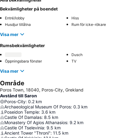
Bekvämligheter på boendet
Entré/lobby
Hiss
Husdjur tillåtna
Rum för icke-rökare
Visa mer
Rumsbekvämligheter
Dusch
Öppningsbara fönster
TV
Visa mer
Område
Poros Town, 18040, Poros-City, Grekland
Avstånd till Saron
Poros-City
:
0.2
km
Archaeological Museum Of Poros
:
0.3
km
Poseidon Temple
:
3.6
km
Castle Of Damalas
:
8.5
km
Monastery Of Agios Athanasios
:
9.2
km
Castle Of Tselevinia
:
9.5
km
Ancient Tower "Throni"
:
11.5
km