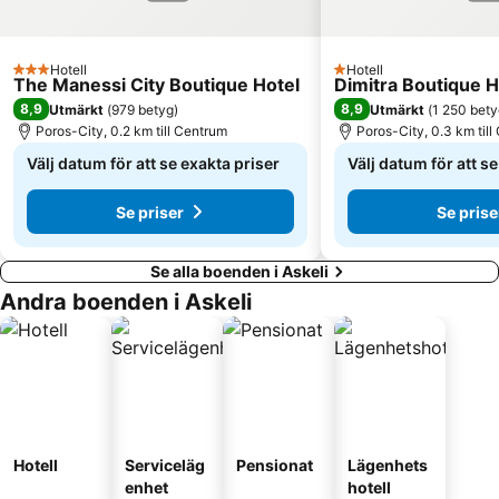
Hotell
Hotell
3 Stjärnor
1 Stjärnor
The Manessi City Boutique Hotel
Dimitra Boutique H
8,9
8,9
Utmärkt
(
979 betyg
)
Utmärkt
(
1 250 bety
Poros-City, 0.2 km till Centrum
Poros-City, 0.3 km til
Välj datum för att se exakta priser
Välj datum för att s
Se priser
Se prise
Se alla boenden i Askeli
Andra boenden i Askeli
Hotell
Serviceläg
Pensionat
Lägenhets
enhet
hotell