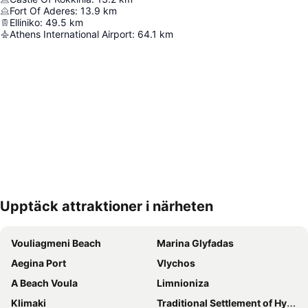
Fort Of Aderes
:
13.9
km
Elliniko
:
49.5
km
Athens International Airport
:
64.1
km
Upptäck attraktioner i närheten
Förstora kartan
Vouliagmeni Beach
Marina Glyfadas
Aegina Port
Vlychos
Α Beach Voula
Limnioniza
Klimaki
Traditional Settlement of Hydra