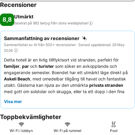
Recensioner
Utmärkt
8,8
baserat på 982 betyg från stora
webbplatser
Sammanfattning av recensioner
Sammanfattat av AI från 500+ recensioner · Senast uppdaterad: 29 May
2026
Detta hotell är en livlig tillflyktsort vid stranden, perfekt för
familjer
,
par
och
turister
som söker en avkopplande och
engagerande semester. Boendet har ett utmärkt läge direkt på
Askeli Beach
, med omedelbar tillgång till havet och fantastisk
utsikt. Gästerna kan njuta av den utmärkta
privata stranden
med gott om solstolar och skugga, eller ta ett dopp i den fina
poolen. Personalen får konsekvent beröm för sin exceptionella
Visa mer
vänlighet och hjälpsamhet, och den varierade frukostbuffén är
en höjdpunkt, ofta beskriven som riklig och utsökt. För den
Toppbekvämligheter
bästa upplevelsen, överväg att boka ett rum med en
balkong
med havsutsikt
för enastående vyer.
Wi-Fi i lobbyn
Wi-Fi på rummet
Pool