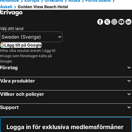
Hotellsök
Europa
Grekland
Attika
Poros Island
Askeli
Golden View Beach Hotel
Facebook
Twitter
Insta
Yo
Välj ditt land
Lägg till på Google
Hitta våra resultat enkelt: Lägg till
trivago som föredragen källa på
Google.
Företag
Våra produkter
Villkor och policyer
Support
Logga in för exklusiva medlemsförmåner