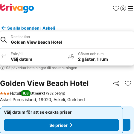
Favoriter
Logga 
Me
Se alla boenden i Askeli
Destination
Golden View Beach Hotel
Från/till
Gäster och rum
Välj datum
2 gäster, 1 rum
Så påverkar betalningar till oss rankningen
Golden View Beach Hotel
Dela
Läg
Hotell
8,8
Utmärkt
(
982 betyg
)
3 Stjärnor
Askeli Poros island, 18020, Askeli, Grekland
Välj datum för att se exakta priser
Välj datum för att se exakta priser
Se priser
Se priser