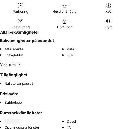
Parkering
Husdjur tillåtna
A/C
Restaurang
Hotellbar
Gym
Alla bekvämligheter
Bekvämligheter på boendet
Affärscenter
Kafé
Entré/lobby
Hiss
Visa mer
Tillgänglighet
Rullstolsanpassat
Friskvård
Bubbelpool
Rumsbekvämligheter
Dusch
Öppningsbara fönster
TV