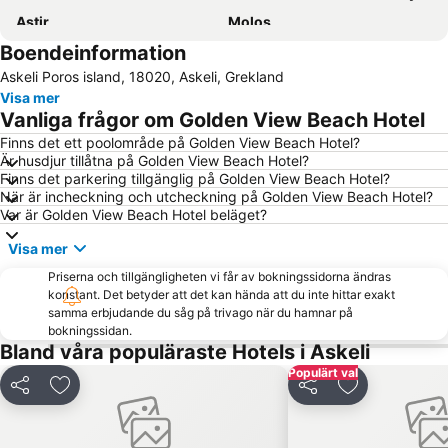
Astir
Molos
Boendeinformation
Yabanaki
Saronida
Askeli Poros island, 18020, Askeli, Grekland
Traditional Settlement of Aigina
Agia Marina
Visa mer
Kavouri Beach
Limani Agias Marinas Aiginas
Vanliga frågor om Golden View Beach Hotel
Aghios Nikolaos
Palaia Fokaia
Finns det ett poolområde på Golden View Beach Hotel?
Är husdjur tillåtna på Golden View Beach Hotel?
Waterpark
Epidavros Port
Finns det parkering tillgänglig på Golden View Beach Hotel?
Archea Epidavros
Anavysos
När är incheckning och utcheckning på Golden View Beach Hotel?
Var är Golden View Beach Hotel beläget?
Traditional Settlement of Poros
Temple of Poseidon
Visa mer
Agios Mamas
Zogeria
Priserna och tillgängligheten vi får av bokningssidorna ändras
Selinia
Anavissos 1
konstant. Det betyder att det kan hända att du inte hittar exakt
samma erbjudande du såg på trivago när du hamnar på
bokningssidan.
Bland våra populäraste Hotels i Askeli
Populärt val
Dela
Lägg till i Mina Favoriter
Dela
Lägg till i Mi