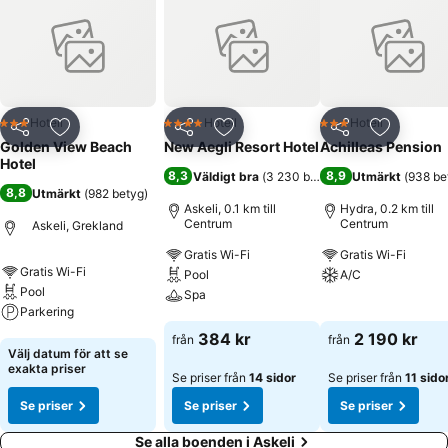
Hotell
Hotell
Hotell
3 Stjärnor
4 Stjärnor
3 Stjärnor
Dela
Lägg till i Mina Favoriter
Dela
Lägg till i Mina Favoriter
Dela
Lägg till
Golden View Beach
New Aegli Resort Hotel
Achilleas Pension
Hotel
8,3
8,9
Väldigt bra
(
3 230 betyg
)
Utmärkt
(
938 be
8,8
Utmärkt
(
982 betyg
)
Askeli, 0.1 km till
Hydra, 0.2 km till
Centrum
Centrum
Askeli, Grekland
Gratis Wi-Fi
Gratis Wi-Fi
Gratis Wi-Fi
Pool
A/C
Pool
Spa
Parkering
Se priser
Se priser
384 kr
2 190 kr
från
från
Se priser
Välj datum för att se
exakta priser
Se priser från
14 sidor
Se priser från
11 sido
Se priser
Se priser
Se priser
Se alla boenden i Askeli