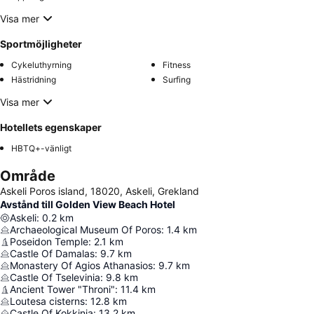
Visa mer
Sportmöjligheter
Cykeluthyrning
Fitness
Hästridning
Surfing
Visa mer
Hotellets egenskaper
HBTQ+-vänligt
Område
Askeli Poros island, 18020, Askeli, Grekland
Avstånd till Golden View Beach Hotel
Askeli
:
0.2
km
Archaeological Museum Of Poros
:
1.4
km
Poseidon Temple
:
2.1
km
Castle Of Damalas
:
9.7
km
Monastery Of Agios Athanasios
:
9.7
km
Castle Of Tselevinia
:
9.8
km
Ancient Tower "Throni"
:
11.4
km
Loutesa cisterns
:
12.8
km
Castle Of Kokkinia
:
13.2
km