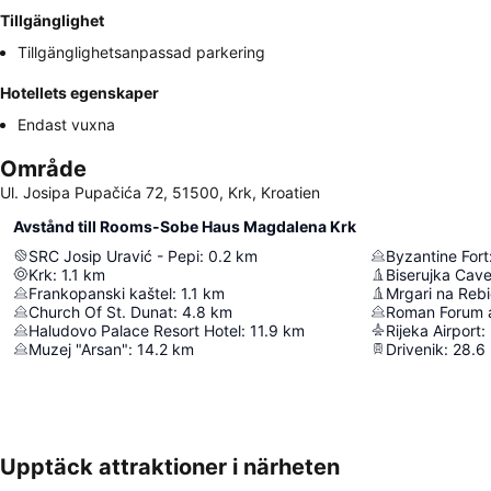
Tillgänglighet
Tillgänglighetsanpassad parkering
Hotellets egenskaper
Endast vuxna
Område
Ul. Josipa Pupačića 72, 51500, Krk, Kroatien
Avstånd till Rooms-Sobe Haus Magdalena Krk
SRC Josip Uravić - Pepi
:
0.2
km
Byzantine Fort
Krk
:
1.1
km
Biserujka Cav
Frankopanski kaštel
:
1.1
km
Mrgari na Rebi
Church Of St. Dunat
:
4.8
km
Haludovo Palace Resort Hotel
:
11.9
km
Rijeka Airport
:
Muzej "Arsan"
:
14.2
km
Drivenik
:
28.6
Upptäck attraktioner i närheten