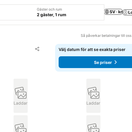
Gäster och rum
SV · kr
L
2 gäster, 1 rum
Så påverkar betalningar till os
Lägg till i Mina Favoriter
Välj datum för att se exakta priser
Dela
Se priser
Laddar
Laddar