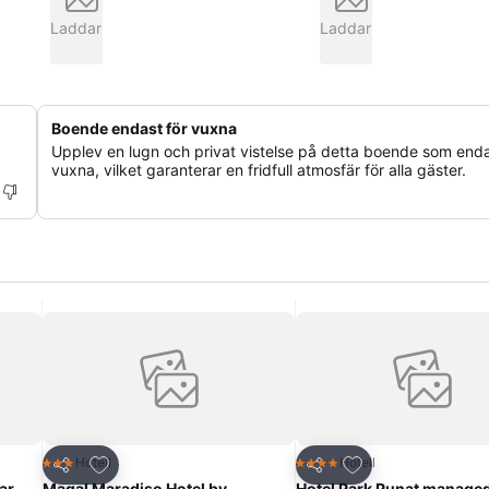
Laddar
Laddar
Boende endast för vuxna
Upplev en lugn och privat vistelse på detta boende som enda
vuxna, vilket garanterar en fridfull atmosfär för alla gäster.
riter
Lägg till i Mina Favoriter
Lägg till i Mina Fa
Hotell
Hotell
3 Stjärnor
4 Stjärnor
Dela
Dela
ar,
Magal Maradiso Hotel by
Hotel Park Punat manage