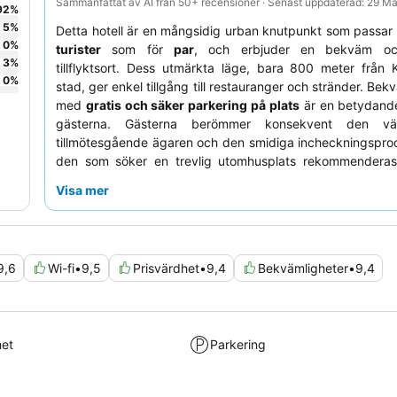
Sammanfattat av AI från 50+ recensioner · Senast uppdaterad: 29 M
92
%
5
%
Detta hotell är en mångsidig urban knutpunkt som passar l
0
%
turister
som för
par
, och erbjuder en bekväm o
3
%
tillflyktsort. Dess utmärkta läge, bara 800 meter från
0
%
stad, ger enkel tillgång till restauranger och stränder. Be
med
gratis och säker parkering på plats
är en betydande
gästerna. Gästerna berömmer konsekvent den vä
tillmötesgående ägaren och den smidiga incheckningspro
den som söker en trevlig utomhusplats rekommenderas 
välja ett rum med
balkong
.
Visa mer
9,6
Wi-fi
•
9,5
Prisvärdhet
•
9,4
Bekvämligheter
•
9,4
met
Parkering