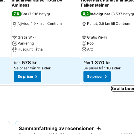
Aminess
Falkensteiner
7,8
8,2
Bra
(
7 916 betyg
)
Väldigt bra
(
3 537 betyg
)
Njivice, 1.9 km till Centrum
Punat, 0.5 km till Centrum
Gratis Wi-Fi
Gratis Wi-Fi
Parkering
Pool
Husdjur tillåtna
A/C
Se priser
Se priser
578 kr
1 370 kr
från
från
Se priser från
11 sidor
Se priser från
10 sidor
Se priser
Se priser
Se alla boe
Sammanfattning av recensioner