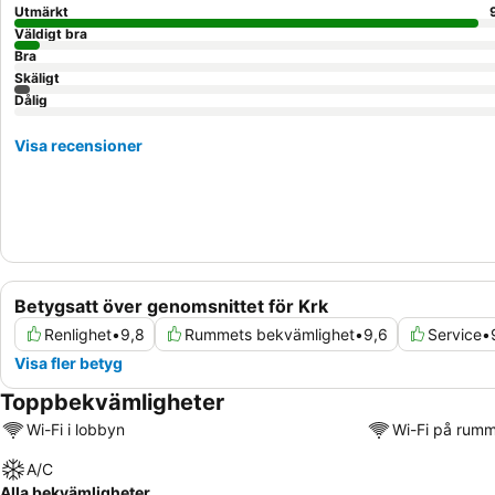
Utmärkt
Väldigt bra
Bra
Skäligt
Dålig
Visa recensioner
Betygsatt över genomsnittet för Krk
Renlighet
•
9,8
Rummets bekvämlighet
•
9,6
Service
•
Visa fler betyg
Toppbekvämligheter
Wi-Fi i lobbyn
Wi-Fi på rum
A/C
Alla bekvämligheter