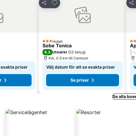
 Favoriter
Lägg till i Mina Favoriter
Dela
Del
Hotell
3 Stjärnor
3 S
Sobe Tonica
Ap
9,3
/
Utmärkt
(
53 betyg
)
In
Krk, 0.5 km till Centrum
e exakta priser
Välj datum för att se exakta priser
V
r
Se priser
Se alla boe