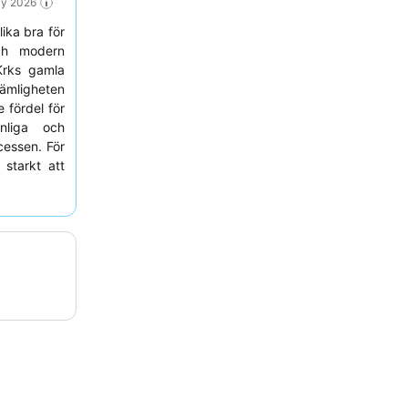
ay 2026
ika bra för
ch modern
 Krks gamla
kvämligheten
 fördel för
nliga och
cessen. För
starkt att