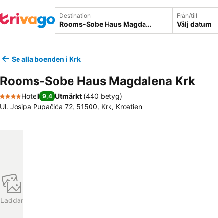
Destination
Från/till
Välj datum
Se alla boenden i Krk
Rooms-Sobe Haus Magdalena Krk
Hotell
Utmärkt
(
440 betyg
)
9,4
4 Stjärnor
Ul. Josipa Pupačića 72, 51500, Krk, Kroatien
Laddar