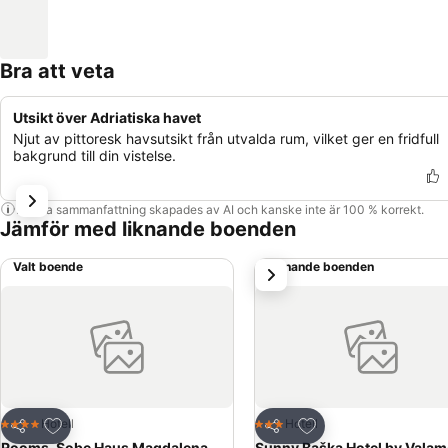
Bra att veta
Utsikt över Adriatiska havet
Njut av pittoresk havsutsikt från utvalda rum, vilket ger en fridfull
bakgrund till din vistelse.
Denna sammanfattning skapades av AI och kanske inte är 100 % korrekt.
Jämför med liknande boenden
Valt boende
Liknande boenden
nästa
Lägg till i Mina Favoriter
Lägg till i Mina Favo
Hotell
Hotell
4 Stjärnor
3 Stjärnor
Dela
Dela
Rooms-Sobe Haus Magdalena
Sunny Baška Hotel by Valam