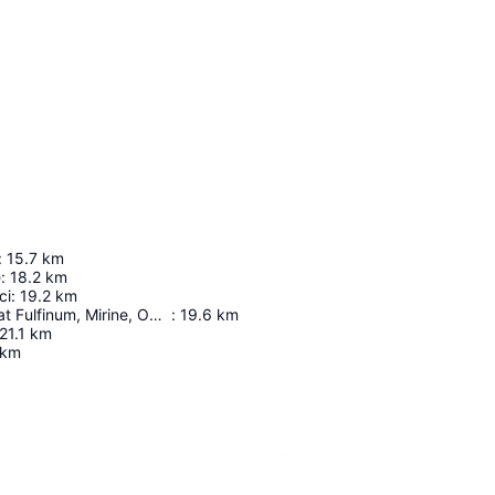
:
15.7
km
e
:
18.2
km
ci
:
19.2
km
Roman Forum at Fulfinum, Mirine, Omišalj
:
19.6
km
21.1
km
km
Förstora kartan