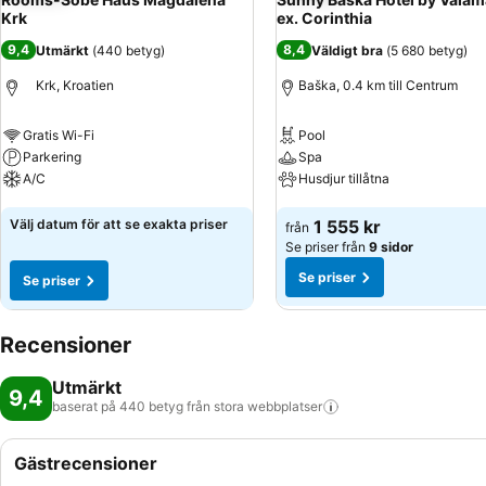
Krk
ex. Corinthia
9,4
8,4
Utmärkt
(
440 betyg
)
Väldigt bra
(
5 680 betyg
)
Krk, Kroatien
Baška, 0.4 km till Centrum
Gratis Wi-Fi
Pool
Parkering
Spa
A/C
Husdjur tillåtna
Se priser
Se priser
Välj datum för att se exakta priser
1 555 kr
från
Se priser från
9 sidor
Se priser
Se priser
Recensioner
Utmärkt
9,4
baserat på 440 betyg från stora
webbplatser
Gästrecensioner