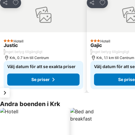
Lägg till i Mina Favoriter
Lägg till i Mina
Dela
Dela
Hotell
Hotell
3 Stjärnor
3 Stjärnor
Justic
Gajic
/
/
Inget betyg tillgängligt
Inget betyg tillgängligt
Krk, 0.7 km till Centrum
Krk, 1.1 km till Centrum
Välj datum för att se exakta priser
Välj datum för att s
Se priser
Se prise
Andra boenden i Krk