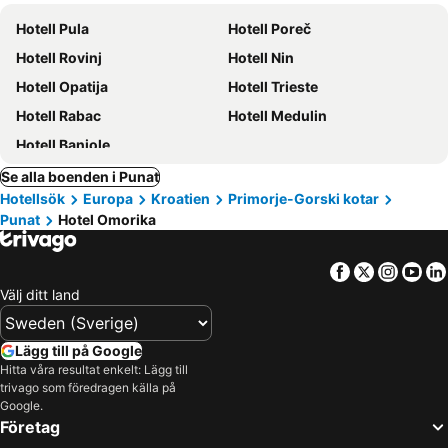
Hotell Pula
Hotell Poreč
Hotell Rovinj
Hotell Nin
Hotell Opatija
Hotell Trieste
Hotell Rabac
Hotell Medulin
Hotell Banjole
Se alla boenden i Punat
Hotellsök
Europa
Kroatien
Primorje-Gorski kotar
Punat
Hotel Omorika
Facebook
Twitter
Insta
Yo
Välj ditt land
Lägg till på Google
Hitta våra resultat enkelt: Lägg till
trivago som föredragen källa på
Google.
Företag