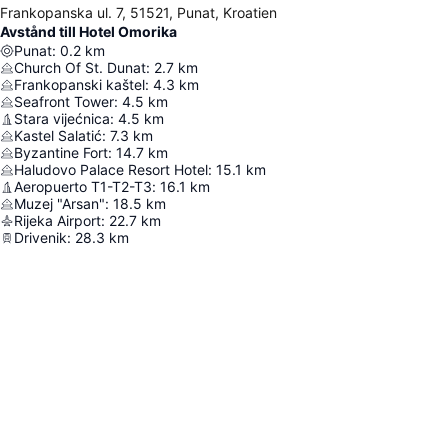
Frankopanska ul. 7, 51521, Punat, Kroatien
Avstånd till Hotel Omorika
Punat
:
0.2
km
Church Of St. Dunat
:
2.7
km
Frankopanski kaštel
:
4.3
km
Seafront Tower
:
4.5
km
Stara vijećnica
:
4.5
km
Kastel Salatić
:
7.3
km
Byzantine Fort
:
14.7
km
Haludovo Palace Resort Hotel
:
15.1
km
Aeropuerto T1-T2-T3
:
16.1
km
Muzej "Arsan"
:
18.5
km
Rijeka Airport
:
22.7
km
Drivenik
:
28.3
km