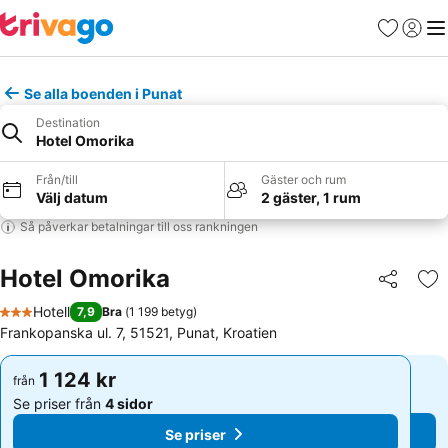
Favoriter
Logga 
Me
Se alla boenden i Punat
Destination
Hotel Omorika
Från/till
Gäster och rum
Välj datum
2 gäster, 1 rum
Så påverkar betalningar till oss rankningen
Hotel Omorika
Dela
Läg
Hotell
7,9
Bra
(
1 199 betyg
)
3 Stjärnor
Frankopanska ul. 7, 51521, Punat, Kroatien
1 124 kr
1 124 kr
från
från
Se priser från
4 sidor
Se priser från
4 sidor
Se priser
Se priser