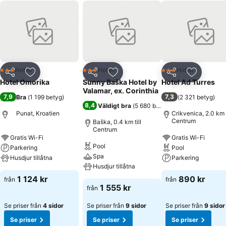
Hotell
Hotell
Hotell
3 Stjärnor
3 Stjärnor
3 Stjärnor
Dela
Lägg till i Mina Favoriter
Dela
Lägg till i Mina Favoriter
Dela
Lägg till
Hotel Omorika
Sunny Baška Hotel by
Hotel Ad Turres
Valamar, ex. Corinthia
7,9
7,3
Bra
(
1 199 betyg
)
(
2 321 betyg
)
8,4
Väldigt bra
(
5 680 betyg
)
Punat, Kroatien
Crikvenica, 2.0 km t
Centrum
Baška, 0.4 km till
Centrum
Gratis Wi-Fi
Gratis Wi-Fi
Pool
Parkering
Pool
Spa
Husdjur tillåtna
Parkering
Husdjur tillåtna
1 124 kr
890 kr
från
från
1 555 kr
från
Se priser från
4 sidor
Se priser från
9 sidor
Se priser från
9 sidor
Se priser
Se priser
Se priser