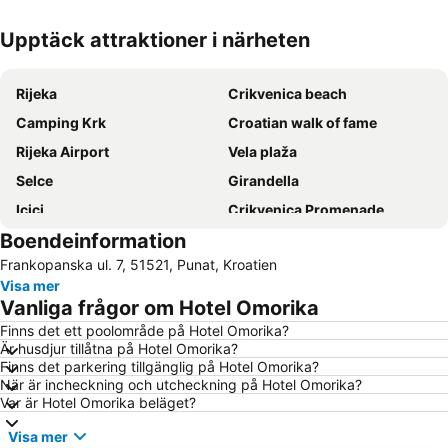
Upptäck attraktioner i närheten
Förstora kartan
Rijeka
Crikvenica beach
Camping Krk
Croatian walk of fame
Rijeka Airport
Vela plaža
Selce
Girandella
Icici
Crikvenica Promenade
Boendeinformation
Malinska
Bazeni Kantrida
Frankopanska ul. 7, 51521, Punat, Kroatien
Marina Punat
Rupa
Visa mer
Ragusa
Njivice
Vanliga frågor om Hotel Omorika
Plaža Klenovica
Lanterna
Finns det ett poolområde på Hotel Omorika?
Är husdjur tillåtna på Hotel Omorika?
Maslinica
stari gradLovran
Finns det parkering tillgänglig på Hotel Omorika?
Luka Volosko
Bašćanska ploča
När är incheckning och utcheckning på Hotel Omorika?
Var är Hotel Omorika beläget?
Porto Baska
Crkva Sv Filipa i Jakova
Visa mer
Cres Centar
Medveja