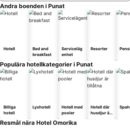
Andra boenden i Punat
Hotell
Bed and
Serviceläg
Resorter
Pens
breakfast
enhet
Populära hotellkategorier i Punat
Billiga
Lyxhotell
Hotell med
Hotell där
Spah
hotell
pooler
husdjur är
tillåtna
Resmål nära Hotel Omorika