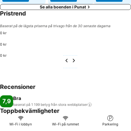
Se alla boenden i Punat
Pristrend
Baserat på de lägsta priserna på trivago från de 30 senaste dagarna
0 kr
0 kr
0 kr
Recensioner
Bra
7,9
baserat på 1 199 betyg från stora
webbplatser
Toppbekvämligheter
Wi-Fi i lobbyn
Wi-Fi på rummet
Parkering