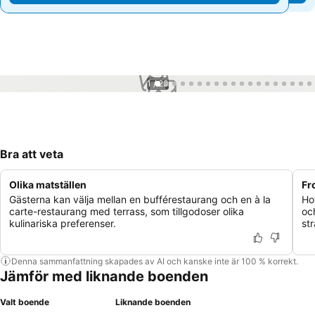
1 / 23
Bra att veta
Olika matställen
Fr
Gästerna kan välja mellan en bufférestaurang och en à la
Ho
carte-restaurang med terrass, som tillgodoser olika
oc
kulinariska preferenser.
st
Denna sammanfattning skapades av AI och kanske inte är 100 % korrekt.
Jämför med liknande boenden
Valt boende
Liknande boenden