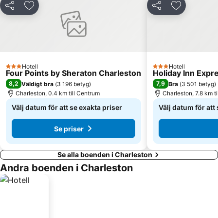
Dela
Lägg till i Mina Favoriter
Dela
Lägg till i 
Hotell
Hotell
3 Stjärnor
3 Stjärnor
Four Points by Sheraton Charleston
Holiday Inn Expr
8,2
7,9
Väldigt bra
(
3 196 betyg
)
Bra
(
3 501 betyg
)
Charleston, 0.4 km till Centrum
Charleston, 7.8 km t
Välj datum för att se exakta priser
Välj datum för att
Se priser
Se alla boenden i Charleston
Andra boenden i Charleston