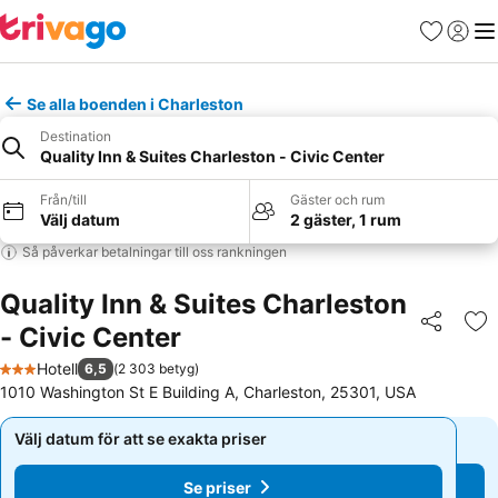
Favoriter
Logga 
Me
Se alla boenden i Charleston
Destination
Quality Inn & Suites Charleston - Civic Center
Från/till
Gäster och rum
Välj datum
2 gäster, 1 rum
Så påverkar betalningar till oss rankningen
Quality Inn & Suites Charleston
- Civic Center
Dela
Läg
Hotell
6,5
(
2 303 betyg
)
3 Stjärnor
1010 Washington St E Building A, Charleston, 25301, USA
Välj datum för att se exakta priser
Välj datum för att se exakta priser
Se priser
Se priser