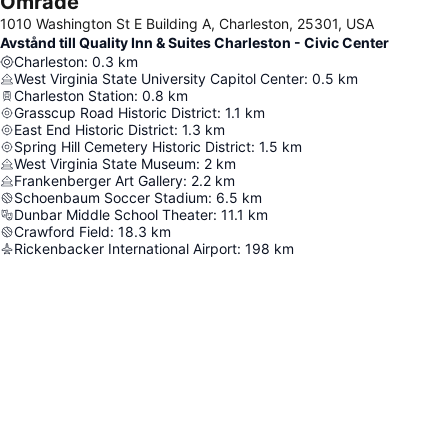
Område
1010 Washington St E Building A, Charleston, 25301, USA
Avstånd till Quality Inn & Suites Charleston - Civic Center
Charleston
:
0.3
km
West Virginia State University Capitol Center
:
0.5
km
Charleston Station
:
0.8
km
Grasscup Road Historic District
:
1.1
km
East End Historic District
:
1.3
km
Spring Hill Cemetery Historic District
:
1.5
km
West Virginia State Museum
:
2
km
Frankenberger Art Gallery
:
2.2
km
Schoenbaum Soccer Stadium
:
6.5
km
Dunbar Middle School Theater
:
11.1
km
Crawford Field
:
18.3
km
Rickenbacker International Airport
:
198
km