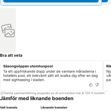
Bra att veta
Säsongsöppen utomhuspool
Ri
Ta ett uppfriskande dopp under de varmare månaderna i
Nj
hotellets pool, ett bekvämt sätt att svalka dig efter en dag
vå
med sightseeing i staden.
pa
Denna sammanfattning skapades av AI och kanske inte är 100 % korrekt.
Jämför med liknande boenden
Valt boende
Liknande boenden