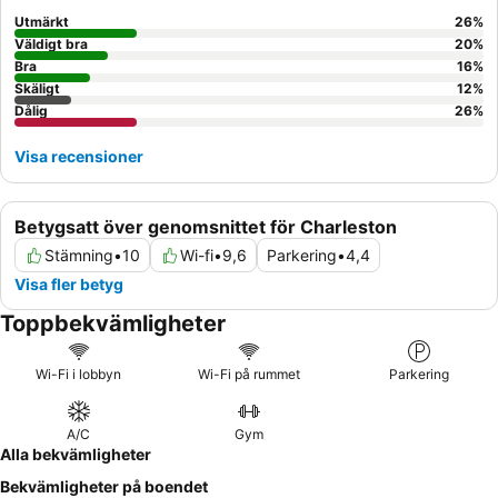
luftkonditionering
.
Utmärkt
26
%
Väldigt bra
20
%
Bra
16
%
Skäligt
12
%
Dålig
26
%
Visa recensioner
Betygsatt över genomsnittet för Charleston
Stämning
•
10
Wi-fi
•
9,6
Parkering
•
4,4
Visa fler betyg
Toppbekvämligheter
Wi-Fi i lobbyn
Wi-Fi på rummet
Parkering
A/C
Gym
Alla bekvämligheter
Bekvämligheter på boendet