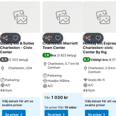
Hotell
Hotell
Hotell
3 Stjärnor
4 Stjärnor
3 Stjärnor
Dela
Lägg till i Mina Favoriter
Dela
Lägg till i Mina Favoriter
Dela
Lägg till
Quality Inn & Suites
Charleston Marriott
Holiday Inn Expre
Charleston - Civic
Town Center
Charleston-civic
Center
Center By Ihg
7,8
Bra
(
3 823 betyg
)
6,5
8,3
(
2 303 betyg
)
Väldigt bra
(
6 57
Charleston, 0.7 km till
Centrum
Charleston, USA
Charleston, 0.9 km t
Centrum
Parkering
Parkering
Gratis Wi-Fi
Husdjur tillåtna
A/C
A/C
A/C
Gym
Gym
Se priser
1 030 kr
från
Se priser
Se priser
Välj datum för att se
Välj datum för att se
exakta priser
exakta priser
Se priser från
10 sidor
Se priser
Se priser
Se priser