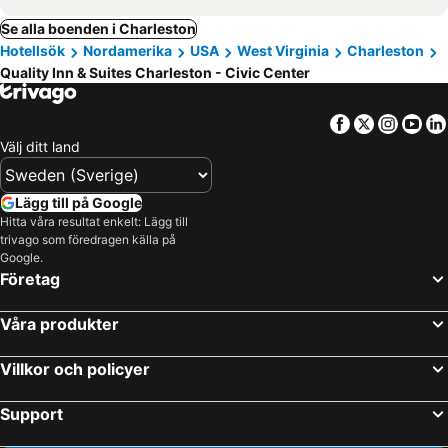
Se alla boenden i Charleston
Hotellsök
Nordamerika
USA
West Virginia
Charleston
Quality Inn & Suites Charleston - Civic Center
Facebook
Twitter
Insta
Yo
Välj ditt land
Lägg till på Google
Hitta våra resultat enkelt: Lägg till
trivago som föredragen källa på
Google.
Företag
Våra produkter
Villkor och policyer
Support