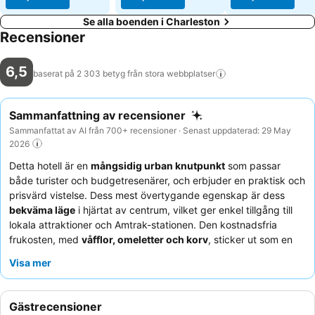
Se alla boenden i Charleston
Recensioner
6,5
baserat på 2 303 betyg från stora
webbplatser
Sammanfattning av recensioner
Sammanfattat av AI från 700+ recensioner · Senast uppdaterad: 29 May
2026
Detta hotell är en
mångsidig urban knutpunkt
som passar
både turister och budgetresenärer, och erbjuder en praktisk och
prisvärd vistelse. Dess mest övertygande egenskap är dess
bekväma läge
i hjärtat av centrum, vilket ger enkel tillgång till
lokala attraktioner och Amtrak-stationen. Den kostnadsfria
frukosten, med
våfflor, omeletter och korv
, sticker ut som en
viktig bekvämlighet och ger en tillfredsställande start på dagen.
Visa mer
Gästerna berömmer konsekvent den
vänliga och hjälpsamma
personalen i receptionen
och uppskattar det varierade
frukostutbudet. För en bekvämare upplevelse, överväg att be
Gästrecensioner
om ett rum med
uppdaterad inredning och fungerande