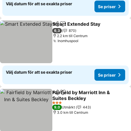
Välj datum för att se exakta priser
Se priser
Smart Extended Stay
Dela
Lägg till i Mina Favoriter
Se pr
6,3
870
2.2 km till Centrum
Inomhuspool
Se priser
Välj datum för att se exakta priser
Se priser
Fairfield by Marriott Inn &
Dela
Lägg till i Mina Favoriter
Suites Beckley
Se priser
3 Stjärnor
9,0
Utmärkt
443
3.0 km till Centrum