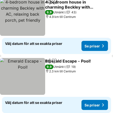
4-bedroom house in
Dela
Lägg till i Mina Favoriter
charming Beckley with
AC, relaxing back porch,
Se priser
9,9
Utmärkt
43
pet friendly
4.9 km till Centrum
Välj datum för att se exakta priser
Se priser
Emerald Escape - Pool!
Dela
Lägg till i Mina Favoriter
Se 
9,9
Utmärkt
19
2.3 km till Centrum
Välj datum för att se exakta priser
Se priser