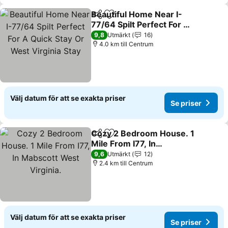
Beautiful Home Near I-
Dela
Lägg till i Mina Favoriter
77/64 Spilt Perfect For A
Quick Stay Or West
Se priser
9,8
Utmärkt
16
Virginia Stay
4.0 km till Centrum
Välj datum för att se exakta priser
Se priser
Cozy 2 Bedroom House. 1
Dela
Lägg till i Mina Favoriter
Mile From I77, In
Mabscott West Virginia.
Se priser
9,6
Utmärkt
12
2.4 km till Centrum
Välj datum för att se exakta priser
Se priser