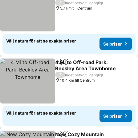
Se priser
/
Inget betyg tillgängligt
5.7 km till Centrum
Välj datum för att se exakta priser
Se priser
4 Mi to Off-road Park:
Dela
Lägg till i Mina Favoriter
Beckley Area Townhome
Se priser
/
Inget betyg tillgängligt
10.4 km till Centrum
Välj datum för att se exakta priser
Se priser
New Cozy Mountain
Dela
Lägg till i Mina Favoriter