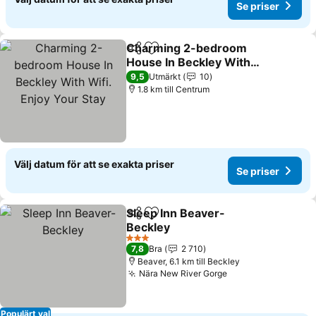
Se priser
Charming 2-bedroom
Dela
Lägg till i Mina Favoriter
House In Beckley With
Wifi. Enjoy Your Stay
Se priser
9,5
Utmärkt
10
1.8 km till Centrum
Välj datum för att se exakta priser
Se priser
Sleep Inn Beaver-
Dela
Lägg till i Mina Favoriter
Beckley
Se priser
3 Stjärnor
7,8
Bra
2 710
Beaver, 6.1 km till Beckley
Nära New River Gorge
Se priser
Populärt val