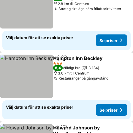
2.8 km till Centrum
Strategiskt läge nära friluftsaktiviteter
Se pr
Välj datum för att se exakta priser
Se priser
Hampton Inn Beckley
Dela
Lägg till i Mina Favoriter
Se pr
3 Stjärnor
8,4
Väldigt bra
3 184
3.0 km till Centrum
Restauranger på gångavstånd
Se priser
Välj datum för att se exakta priser
Se priser
Howard Johnson by
Dela
Lägg till i Mina Favoriter