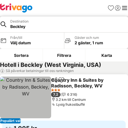
Favoriter
Logga 
Me
Destination
Beckley
Från/till
Gäster och rum
Välj datum
2 gäster, 1 rum
Sortera
Filtrera
Karta
Hotell i Beckley (West Virginia, USA)
Så påverkar betalningar till oss rankningen
Country Inn & Suites by
Dela
Lägg till i Mina Favoriter
Radisson, Beckley, WV
Se priser
3 Stjärnor
7,2
6 316
3.2 km till Centrum
Lyxig frukostbuffé
Se priser
Populärt val