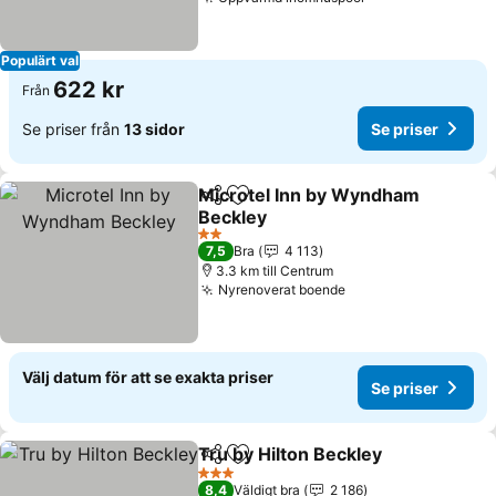
Se priser
Populärt val
622 kr
Från
Se priser från
13 sidor
Se priser
Microtel Inn by Wyndham
Dela
Lägg till i Mina Favoriter
Beckley
Se priser
2 Stjärnor
7,5
Bra
4 113
3.3 km till Centrum
Nyrenoverat boende
Se priser
Välj datum för att se exakta priser
Se priser
Tru by Hilton Beckley
Dela
Lägg till i Mina Favoriter
Se pr
3 Stjärnor
8,4
Väldigt bra
2 186