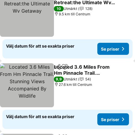
Retreat:the Ultimate Wv
Getaway
Se priser
10
Utmärkt
128
9.5 km till Centrum
Välj datum för att se exakta priser
Se priser
Located 3.6 Miles From
Dela
Lägg till i Mina Favoriter
Hm Pinnacle Trail.
Stunning Views
Se priser
9,9
Utmärkt
54
Accompanied By Wildlife
27.6 km till Centrum
Välj datum för att se exakta priser
Se priser