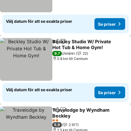
Välj datum för att se exakta priser
Se priser
Beckley Studio W/ Private
Dela
Lägg till i Mina Favoriter
Hot Tub & Home Gym!
Se priser
9,7
Utmärkt
22
0.8 km till Centrum
Välj datum för att se exakta priser
Se priser
Travelodge by Wyndham
Dela
Lägg till i Mina Favoriter
Beckley
Se priser
2 Stjärnor
5,9
2 917
2.5 km till Centrum