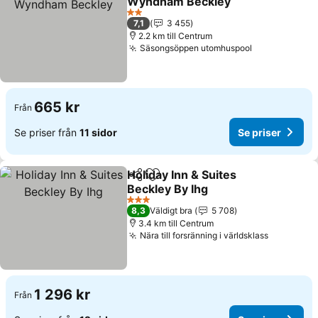
Wyndham Beckley
Se priser
2 Stjärnor
7,1
3 455
2.2 km till Centrum
Säsongsöppen utomhuspool
Se priser
665 kr
Från
Se priser från
11 sidor
Se priser
Holiday Inn & Suites
Dela
Lägg till i Mina Favoriter
Beckley By Ihg
Se priser
3 Stjärnor
8,3
Väldigt bra
5 708
3.4 km till Centrum
Nära till forsränning i världsklass
Se priser
1 296 kr
Från