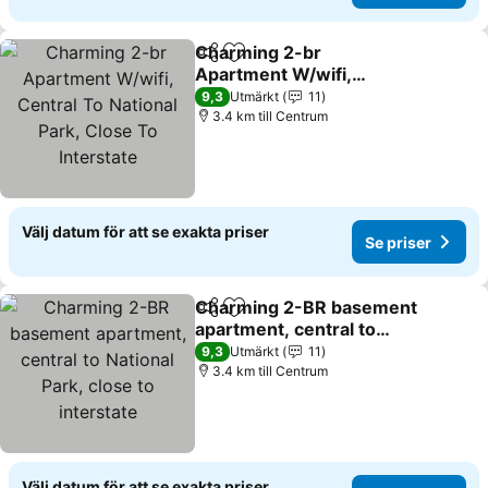
Charming 2-br
Dela
Lägg till i Mina Favoriter
Apartment W/wifi,
Central To National Park,
Se priser
9,3
Utmärkt
11
Close To Interstate
3.4 km till Centrum
Välj datum för att se exakta priser
Se priser
Charming 2-BR basement
Dela
Lägg till i Mina Favoriter
apartment, central to
National Park, close to
Se priser
9,3
Utmärkt
11
interstate
3.4 km till Centrum
Välj datum för att se exakta priser