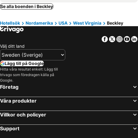
Honolulu, Hawaii Hotell
Se alla boenden i Beckley
Hotellsök
Nordamerika
USA
West Virginia
Beckley
Facebook
Twitter
Insta
Yo
Välj ditt land
Lägg till på Google
Hitta våra resultat enkelt: Lägg till
trivago som föredragen källa på
Google.
Företag
Våra produkter
Villkor och policyer
Support