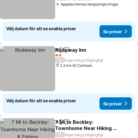
Appalachernas bergsomgivningar
Se prise
Välj datum för att se exakta priser
Se priser
Rodeway Inn
Dela
Lägg till i Mina Favoriter
Se priser
2 Stjärnor
/
Inget betyg tillgängligt
2.2 km till Centrum
Välj datum för att se exakta priser
Se priser
7 Mi to Beckley:
Dela
Lägg till i Mina Favoriter
Townhome Near Hiking &
Fishing
Se priser
/
Inget betyg tillgängligt