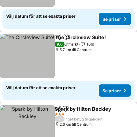
Välj datum för att se exakta priser
Se priser
The Circleview Suite!
Dela
Lägg till i Mina Favoriter
Se pr
9,6
Utmärkt
106
5.7 km till Centrum
Välj datum för att se exakta priser
Se priser
Spark by Hilton Beckley
Dela
Lägg till i Mina Favoriter
Se
3 Stjärnor
/
Inget betyg tillgängligt
2.6 km till Centrum