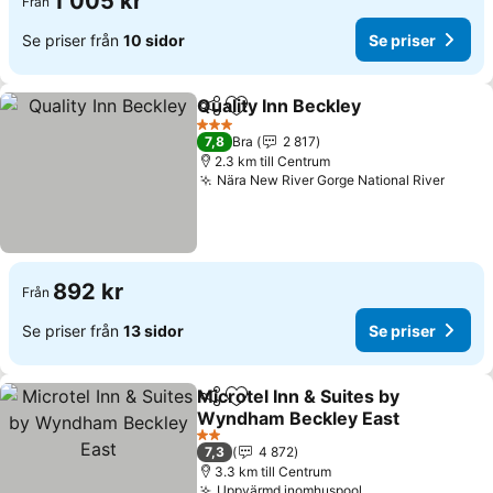
1 005 kr
Från
Se priser från
10 sidor
Se priser
Quality Inn Beckley
Dela
Lägg till i Mina Favoriter
Se pris
3 Stjärnor
7,8
Bra
2 817
2.3 km till Centrum
Nära New River Gorge National River
Se pri
892 kr
Från
Se priser från
13 sidor
Se priser
Microtel Inn & Suites by
Dela
Lägg till i Mina Favoriter
Wyndham Beckley East
Se priser
2 Stjärnor
7,3
4 872
3.3 km till Centrum
Uppvärmd inomhuspool