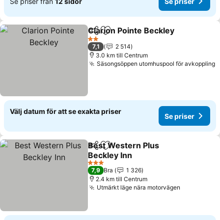
Se priser från
12 sidor
Se priser
Clarion Pointe Beckley
Dela
Lägg till i Mina Favoriter
Se p
2 Stjärnor
7,1
2 514
3.0 km till Centrum
Säsongsöppen utomhuspool för avkoppling
S
Välj datum för att se exakta priser
Se priser
Best Western Plus
Dela
Lägg till i Mina Favoriter
Beckley Inn
Se priser
3 Stjärnor
7,9
Bra
1 326
2.4 km till Centrum
Utmärkt läge nära motorvägen
Se priser