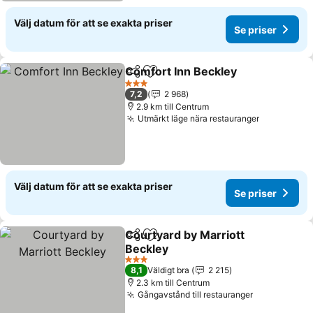
Välj datum för att se exakta priser
Se priser
Comfort Inn Beckley
Dela
Lägg till i Mina Favoriter
Se pri
3 Stjärnor
7,2
2 968
2.9 km till Centrum
Utmärkt läge nära restauranger
Se priser
Välj datum för att se exakta priser
Se priser
Courtyard by Marriott
Dela
Lägg till i Mina Favoriter
Beckley
Se priser
3 Stjärnor
8,1
Väldigt bra
2 215
2.3 km till Centrum
Gångavstånd till restauranger
Se priser