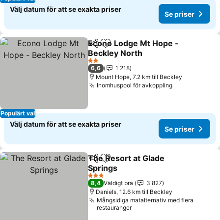
Välj datum för att se exakta priser
Se priser
Econo Lodge Mt Hope -
Dela
Lägg till i Mina Favoriter
Beckley North
Se priser
2 Stjärnor
6,6
1 218
Mount Hope, 7.2 km till Beckley
Inomhuspool för avkoppling
Se priser
Populärt val
Välj datum för att se exakta priser
Se priser
The Resort at Glade
Dela
Lägg till i Mina Favoriter
Springs
Se priser
3 Stjärnor
8,4
Väldigt bra
3 827
Daniels, 12.6 km till Beckley
Mångsidiga matalternativ med flera
restauranger