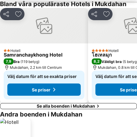
Bland våra populäraste Hotels i Mukdahan
Dela
Lägg till i Mina Favoriter
Dela
Lägg till i Mi
Hotell
Hotell
2 Stjärnor
5 Stjärnor
Samranchaykhong Hotel
โฮเทลมุก
7,9
8,2
Bra
(
119 betyg
)
Väldigt bra
(
5 betyg
Mukdahan, 2.2 km till Centrum
Mukdahan, 0.8 km till
Välj datum för att se exakta priser
Välj datum för att s
Se priser
Se prise
Se alla boenden i Mukdahan
Andra boenden i Mukdahan