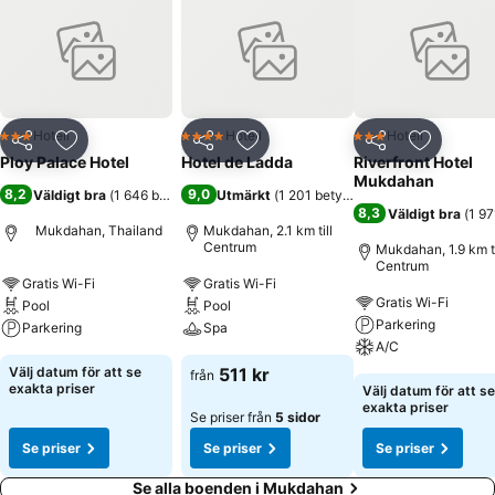
Hotell
Hotell
Hotell
3 Stjärnor
4 Stjärnor
3 Stjärnor
Dela
Lägg till i Mina Favoriter
Dela
Lägg till i Mina Favoriter
Dela
Lägg till
Ploy Palace Hotel
Hotel de Ladda
Riverfront Hotel
Mukdahan
8,2
9,0
Väldigt bra
(
1 646 betyg
)
Utmärkt
(
1 201 betyg
)
8,3
Väldigt bra
(
1 97
Mukdahan, Thailand
Mukdahan, 2.1 km till
Centrum
Mukdahan, 1.9 km ti
Centrum
Gratis Wi-Fi
Gratis Wi-Fi
Gratis Wi-Fi
Pool
Pool
Parkering
Parkering
Spa
A/C
Välj datum för att se
511 kr
från
exakta priser
Välj datum för att se
exakta priser
Se priser från
5 sidor
Se priser
Se priser
Se priser
Se alla boenden i Mukdahan