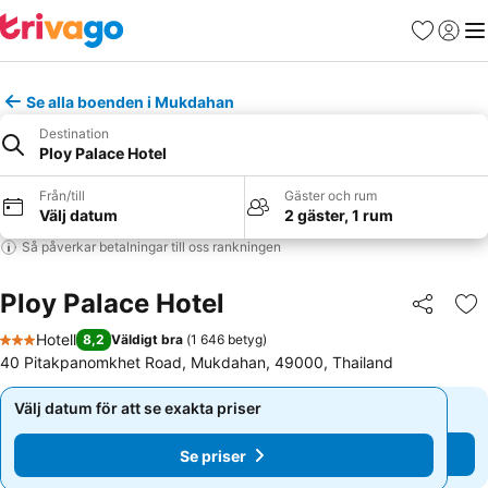
Favoriter
Logga 
Me
Se alla boenden i Mukdahan
Destination
Ploy Palace Hotel
Från/till
Gäster och rum
Välj datum
2 gäster, 1 rum
Så påverkar betalningar till oss rankningen
Ploy Palace Hotel
Dela
Läg
Hotell
8,2
Väldigt bra
(
1 646 betyg
)
3 Stjärnor
40 Pitakpanomkhet Road, Mukdahan, 49000, Thailand
Välj datum för att se exakta priser
Välj datum för att se exakta priser
Se priser
Se priser