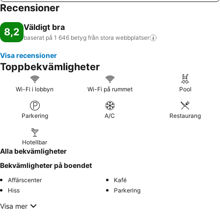
Recensioner
Väldigt bra
8,2
baserat på 1 646 betyg från stora
webbplatser
Visa recensioner
Toppbekvämligheter
Wi-Fi i lobbyn
Wi-Fi på rummet
Pool
Parkering
A/C
Restaurang
Hotellbar
Alla bekvämligheter
Bekvämligheter på boendet
Affärscenter
Kafé
Hiss
Parkering
Visa mer