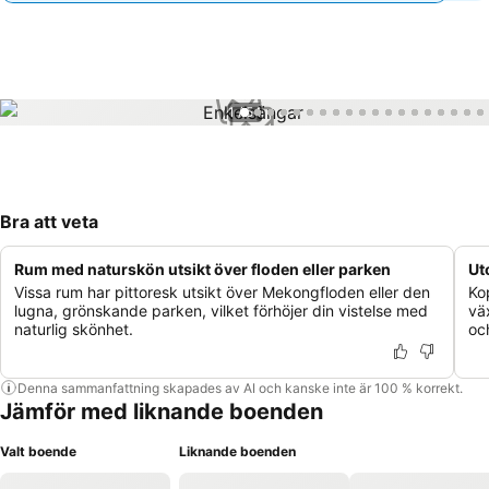
1 / 54
Bra att veta
Rum med naturskön utsikt över floden eller parken
Ut
Vissa rum har pittoresk utsikt över Mekongfloden eller den
Ko
lugna, grönskande parken, vilket förhöjer din vistelse med
vä
naturlig skönhet.
oc
Denna sammanfattning skapades av AI och kanske inte är 100 % korrekt.
Jämför med liknande boenden
Valt boende
Liknande boenden