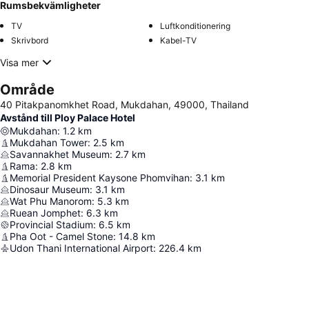
Rumsbekvämligheter
TV
Luftkonditionering
Skrivbord
Kabel-TV
Visa mer
Område
40 Pitakpanomkhet Road, Mukdahan, 49000, Thailand
Avstånd till Ploy Palace Hotel
Mukdahan
:
1.2
km
Mukdahan Tower
:
2.5
km
Savannakhet Museum
:
2.7
km
Rama
:
2.8
km
Memorial President Kaysone Phomvihan
:
3.1
km
Dinosaur Museum
:
3.1
km
Wat Phu Manorom
:
5.3
km
Ruean Jomphet
:
6.3
km
Provincial Stadium
:
6.5
km
Pha Oot - Camel Stone
:
14.8
km
Udon Thani International Airport
:
226.4
km