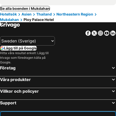
Se alla boenden i Mukdahan
Hotellsök
Asien
Thailand
Northeastern Region
Mukdahan
Ploy Palace Hotel
Facebook
Twitter
Insta
Yo
Lägg till på Google
Hitta våra resultat enkelt: Lägg till
trivago som föredragen källa på
Google.
Företag
Våra produkter
Villkor och policyer
Support