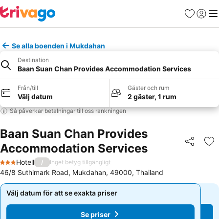
Favoriter
Logga 
Me
Se alla boenden i Mukdahan
Destination
Baan Suan Chan Provides Accommodation Services
Från/till
Gäster och rum
Välj datum
2 gäster, 1 rum
Så påverkar betalningar till oss rankningen
Baan Suan Chan Provides
Accommodation Services
Dela
Läg
Hotell
/
Inget betyg tillgängligt
3 Stjärnor
46/8 Suthimark Road, Mukdahan, 49000, Thailand
Välj datum för att se exakta priser
Välj datum för att se exakta priser
Se priser
Se priser