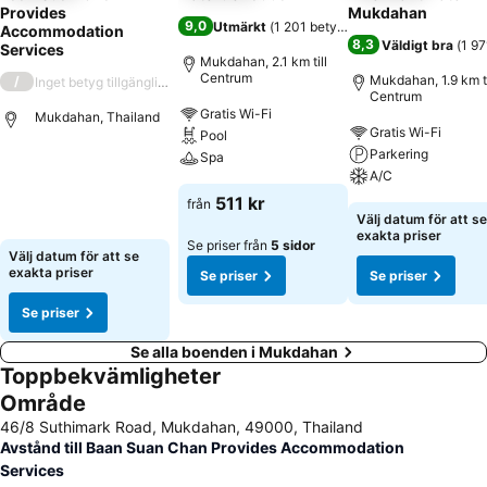
Provides
Mukdahan
9,0
Utmärkt
(
1 201 betyg
)
Accommodation
8,3
Väldigt bra
(
1 97
Services
Mukdahan, 2.1 km till
Centrum
Mukdahan, 1.9 km ti
/
Inget betyg tillgängligt
Centrum
Gratis Wi-Fi
Mukdahan, Thailand
Gratis Wi-Fi
Pool
Parkering
Spa
A/C
511 kr
från
Välj datum för att se
exakta priser
Se priser från
5 sidor
Välj datum för att se
exakta priser
Se priser
Se priser
Se priser
Se alla boenden i Mukdahan
Toppbekvämligheter
Område
46/8 Suthimark Road, Mukdahan, 49000, Thailand
Avstånd till Baan Suan Chan Provides Accommodation
Services