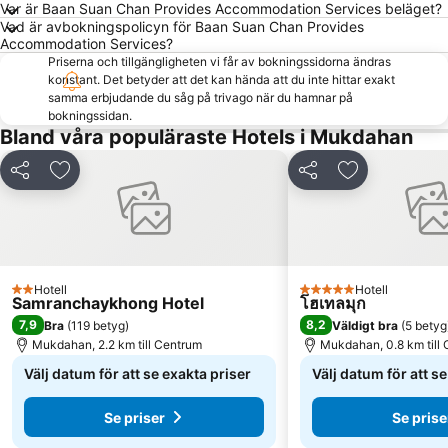
Var är Baan Suan Chan Provides Accommodation Services beläget?
Vad är avbokningspolicyn för Baan Suan Chan Provides
Accommodation Services?
Priserna och tillgängligheten vi får av bokningssidorna ändras
konstant. Det betyder att det kan hända att du inte hittar exakt
samma erbjudande du såg på trivago när du hamnar på
bokningssidan.
Bland våra populäraste Hotels i Mukdahan
Dela
Lägg till i Mina Favoriter
Dela
Lägg till i Mi
Hotell
Hotell
2 Stjärnor
5 Stjärnor
Samranchaykhong Hotel
โฮเทลมุก
7,9
8,2
Bra
(
119 betyg
)
Väldigt bra
(
5 betyg
Mukdahan, 2.2 km till Centrum
Mukdahan, 0.8 km till
Välj datum för att se exakta priser
Välj datum för att s
Se priser
Se prise