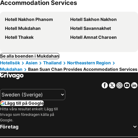
Accommodation Services
Hotell Nakhon Phanom
Hotell Sakhon Nakhon
Hotell Mukdahan
Hotell Savannakhet
Hotell Thakek
Hotell Amnat Charoen
Se alla boenden i Mukdahan
Hotellsök
Asien
Thailand
Northeastern Region
Mukdahan
Baan Suan Chan Provides Accommodation Services
Facebook
Twitter
Insta
Yo
Lägg till på Google
Hitta våra resultat enkelt: Lägg till
trivago som föredragen källa på
Google.
Företag