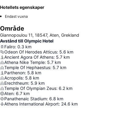
Hotellets egenskaper
Endast vuxna
Område
Giannopoulou 11, 18547, Aten, Grekland
Avstånd till Olympic Hotel
Faliro
:
0.3
km
Odeon Of Herodes Atticus
:
5.6
km
Ancient Agora Of Athens
:
5.7
km
Athena Nike Temple
:
5.7
km
Temple Of Hephaestus
:
5.7
km
Parthenon
:
5.8
km
Acropolis
:
5.8
km
Erechtheum
:
5.9
km
Temple Of Olympian Zeus
:
6.2
km
Aten
:
6.7
km
Panathenaic Stadium
:
6.8
km
Athens International Airport
:
24.6
km