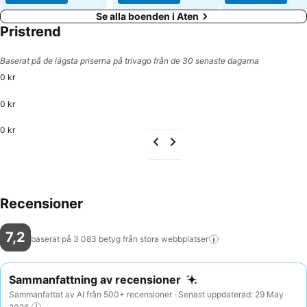
Se alla boenden i Aten
Pristrend
Baserat på de lägsta priserna på trivago från de 30 senaste dagarna
0 kr
0 kr
0 kr
Recensioner
7,2
baserat på 3 083 betyg från stora
webbplatser
Sammanfattning av recensioner
Sammanfattat av AI från 500+ recensioner · Senast uppdaterad: 29 May
2026