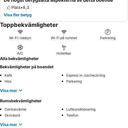
De högst betygsatta aspekterna av detta boende
Plats
•
8,3
Visa fler betyg
Toppbekvämligheter
Wi-Fi i lobbyn
Wi-Fi på rummet
Parkering
A/C
Hotellbar
Alla bekvämligheter
Bekvämligheter på boendet
Kafé
Express in-/utcheckning
Hiss
Parkering
Visa mer
Rumsbekvämligheter
Centralvärme
Luftkonditionering
Skrivbord
Telefon
Visa mer