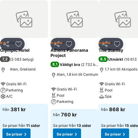
Hotell
Hotell
Hotell
2 Stjärnor
4 Stjärnor
4 Stjärnor
Dela
Lägg till i Mina Favoriter
Dela
Lägg till i Mina Favoriter
Dela
Lägg till
Olympic Hotel
Athens Panorama
The Stanley
Project
7,2
8,5
(
3 083 betyg
)
Utmärkt
(
16 613
8,1
Väldigt bra
(
2 732 betyg
)
Aten, Grekland
1.7 km till Akropolis
Aten, 1.8 km till Centrum
Gratis Wi-Fi
Gratis Wi-Fi
Gratis Wi-Fi
Parkering
Pool
Pool
A/C
Spa
Parkering
381 kr
868 kr
från
från
760 kr
från
Se priser från
11 sidor
Se priser från
13 sidor
Se priser från
15 sido
Se priser
Se priser
Se priser