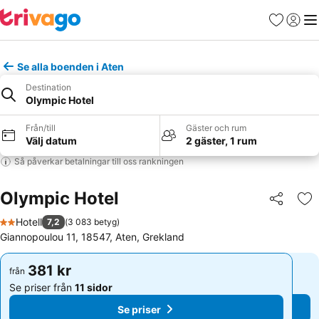
Favoriter
Logga 
Me
Se alla boenden i Aten
Destination
Olympic Hotel
Från/till
Gäster och rum
Välj datum
2 gäster, 1 rum
Så påverkar betalningar till oss rankningen
Olympic Hotel
Dela
Läg
Hotell
7,2
(
3 083 betyg
)
2 Stjärnor
Giannopoulou 11, 18547, Aten, Grekland
381 kr
381 kr
från
från
Se priser från
11 sidor
Se priser från
11 sidor
Se priser
Se priser