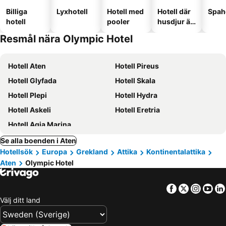
Billiga
Lyxhotell
Hotell med
Hotell där
Spah
hotell
pooler
husdjur är
tillåtna
Resmål nära Olympic Hotel
Hotell Aten
Hotell Pireus
Hotell Glyfada
Hotell Skala
Hotell Plepi
Hotell Hydra
Hotell Askeli
Hotell Eretria
Hotell Agia Marina
Se alla boenden i Aten
Hotellsök
Europa
Grekland
Attika
Kontinentalattika
Aten
Olympic Hotel
Facebook
Twitter
Insta
Yo
Välj ditt land