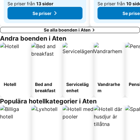
Se priser från
13 sidor
Se priser från
10 sid
Se priser
Se prise
Se alla boenden i Aten
Andra boenden i Aten
Hotell
Bed and
Serviceläg
Vandrarhe
Pens
breakfast
enhet
m
Populära hotellkategorier i Aten