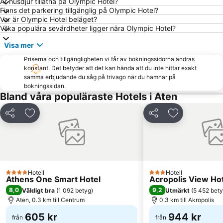
Är husdjur tillåtna på Olympic Hotel?
Kallithea
OAKA Olympic Stadium
Finns det parkering tillgänglig på Olympic Hotel?
Piraeus Center
Α Beach Voula
Var är Olympic Hotel beläget?
Vilka populära sevärdheter ligger nära Olympic Hotel?
Agia Marina
Ermou
Visa mer
Neo Iraklio Attikis
Nea Smyrni
Priserna och tillgängligheten vi får av bokningssidorna ändras
Piraeus Metro Station
Fetiye Mosque
konstant. Det betyder att det kan hända att du inte hittar exakt
Moschato
Ampelokipoi
samma erbjudande du såg på trivago när du hamnar på
bokningssidan.
Aegaleo
Agia Paraskevi
Bland våra populäraste Hotels i Aten
Astir
Thissio
Dela
Lägg till i Mina Favoriter
Dela
Lägg till i Mi
Athens Railway Station - Stathmos Larisis
Zafiro
Sanctuary of Poseidon
Yabanaki
Saronida
Nea Makri
Hellas Pharm 2013
Arts Center of Athens
Hotell
Hotell
4 Stjärnor
3 Stjärnor
Athens Metro
Kavouri Beach
Athens One Smart Hotel
Acropolis View Ho
8,0
9,2
Väldigt bra
(
1 092 betyg
)
Utmärkt
(
5 452 bet
Agia Marina
Traditional Settlement of Aigina
Aten, 0.3 km till Centrum
0.3 km till Akropolis
Karvouniarika
Hephaestus Temple
605 kr
944 kr
från
från
Dora Stratou Greek Dances Theater
Alsos Neas Filadelfias