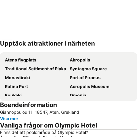
Upptäck attraktioner i närheten
Förstora kartan
Atens flygplats
Akropolis
Traditional Settlment of Plaka
Syntagma Square
Monastiraki
Port of Piraeus
Rafina Port
Acropolis Museum
Koukaki
Omonia
Boendeinformation
Athens
Vouliagmeni Beach
Giannopoulou 11, 18547, Aten, Grekland
Psirri
Kolonaki
Visa mer
Lavrio Port
Marina Glyfadas
Vanliga frågor om Olympic Hotel
Agios Dimitrios Plakas
Aegina Port
Finns det ett poolområde på Olympic Hotel?