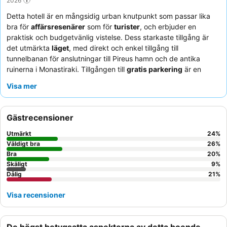
Detta hotell är en mångsidig urban knutpunkt som passar lika
bra för
affärsresenärer
som för
turister
, och erbjuder en
praktisk och budgetvänlig vistelse. Dess starkaste tillgång är
det utmärkta
läget
, med direkt och enkel tillgång till
tunnelbanan för anslutningar till Pireus hamn och de antika
ruinerna i Monastiraki. Tillgången till
gratis parkering
är en
betydande fördel, särskilt för dem som reser med bil. Gästerna
Visa mer
berömmer konsekvent
hotellpersonalen
för deras exceptionella
vänlighet och hjälpsamhet, och det omgivande området
erbjuder många lokala matställen för olika middagsalternativ.
Gästrecensioner
För en lugnare vistelse kan gäster överväga att be om ett rum
som vetter bort från huvudgatan.
Utmärkt
24
%
Väldigt bra
26
%
Bra
20
%
Skäligt
9
%
Dålig
21
%
Visa recensioner