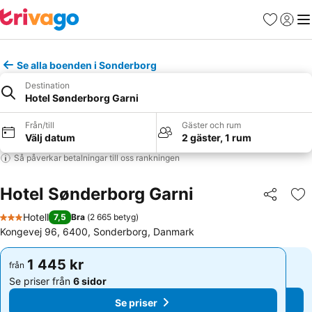
Favoriter
Logga 
Me
Se alla boenden i Sonderborg
Destination
Hotel Sønderborg Garni
Från/till
Gäster och rum
Välj datum
2 gäster, 1 rum
Så påverkar betalningar till oss rankningen
Hotel Sønderborg Garni
Dela
Läg
Hotell
7,5
Bra
(
2 665 betyg
)
3 Stjärnor
Kongevej 96, 6400, Sonderborg, Danmark
1 445 kr
1 445 kr
från
från
Se priser från
6 sidor
Se priser från
6 sidor
Se priser
Se priser