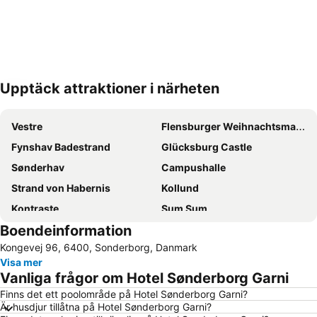
Upptäck attraktioner i närheten
Förstora kartan
Vestre
Flensburger Weihnachtsmarkt
Fynshav Badestrand
Glücksburg Castle
Sønderhav
Campushalle
Strand von Habernis
Kollund
Kontraste
Sum Sum
Boendeinformation
Søby
Aabenraa Museum - Sønderjyllands Søfartsmuseum
Kongevej 96, 6400, Sonderborg, Danmark
Fåborg Havn
Visa mer
Vanliga frågor om Hotel Sønderborg Garni
Finns det ett poolområde på Hotel Sønderborg Garni?
Är husdjur tillåtna på Hotel Sønderborg Garni?