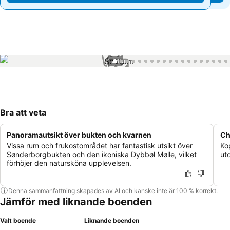
1 / 45
Bra att veta
Panoramautsikt över bukten och kvarnen
Ch
Vissa rum och frukostområdet har fantastisk utsikt över
Ko
Sønderborgbukten och den ikoniska Dybbøl Mølle, vilket
ut
förhöjer den natursköna upplevelsen.
Denna sammanfattning skapades av AI och kanske inte är 100 % korrekt.
Jämför med liknande boenden
Valt boende
Liknande boenden