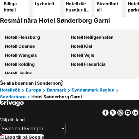
Billiga
Lyxhotell
Hotell där
Strandhot
Hote
hotell
husdjur är
ell
park
tillåtna
Resmål nära Hotel Sønderborg Garni
Hotell Flensburg
Hotell Heiligenhafen
Hotell Odense
Hotell Kiel
Hotell Wangels
Hotell Vejle
Hotell Kolding
Hotell Fredericia
Hotell Jelling
Se alla boenden i Sonderborg
Hotellsök
Europa
Danmark
Syddanmark Region
Sonderborg
Hotel Sønderborg Garni
Facebook
Twitter
Insta
Yo
Välj ditt land
Lägg till på Google