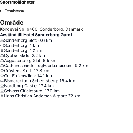
Sportmöjligheter
Tennisbana
Område
Kongevej 96, 6400, Sonderborg, Danmark
Avstånd till Hotel Sønderborg Garni
Sønderborg Slot
:
0.6
km
Sonderborg
:
1
km
Sønderborg
:
1.2
km
Dybbøl Mølle
:
2.2
km
Augustenborg Slot
:
6.5
km
Cathrinesminde Teglværksmuseum
:
9.2
km
Gråstens Slott
:
12.8
km
Gut Freienwillen
:
14.1
km
Bismarckturm Scheersberg
:
16.4
km
Nordborg Castle
:
17.4
km
Schloss Glücksburg
:
17.9
km
Hans Christian Andersen Airport
:
72
km