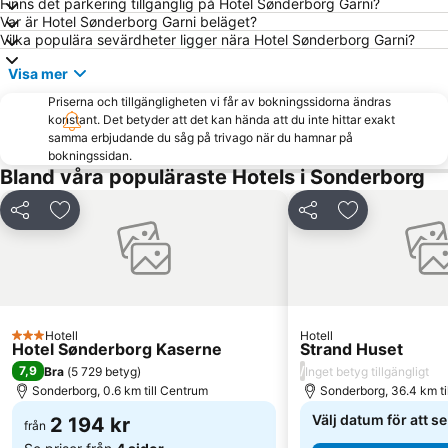
Finns det parkering tillgänglig på Hotel Sønderborg Garni?
Var är Hotel Sønderborg Garni beläget?
Vilka populära sevärdheter ligger nära Hotel Sønderborg Garni?
Visa mer
Priserna och tillgängligheten vi får av bokningssidorna ändras
konstant. Det betyder att det kan hända att du inte hittar exakt
samma erbjudande du såg på trivago när du hamnar på
bokningssidan.
Bland våra populäraste Hotels i Sonderborg
Dela
Lägg till i Mina Favoriter
Dela
Lägg till i Mi
Hotell
Hotell
3 Stjärnor
Hotel Sønderborg Kaserne
Strand Huset
7,9
/
Bra
(
5 729 betyg
)
Inget betyg tillgängligt
Sonderborg, 0.6 km till Centrum
Sonderborg, 36.4 km ti
Välj datum för att s
2 194 kr
från