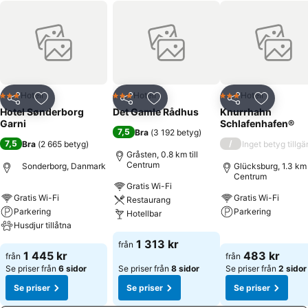
Hotell
Hotell
Hotell
3 Stjärnor
3 Stjärnor
3 Stjärnor
Dela
Lägg till i Mina Favoriter
Dela
Lägg till i Mina Favoriter
Dela
Lägg till
Hotel Sønderborg
Det Gamle Rådhus
Knurrhahn
Garni
Schlafenhafen®
7,5
Bra
(
3 192 betyg
)
7,5
/
Bra
(
2 665 betyg
)
Inget betyg tillgä
Gråsten, 0.8 km till
Centrum
Sonderborg, Danmark
Glücksburg, 1.3 km t
Centrum
Gratis Wi-Fi
Gratis Wi-Fi
Gratis Wi-Fi
Restaurang
Parkering
Parkering
Hotellbar
Husdjur tillåtna
Se priser
Se priser
1 313 kr
från
Se priser
1 445 kr
483 kr
från
från
Se priser från
6 sidor
Se priser från
8 sidor
Se priser från
2 sidor
Se priser
Se priser
Se priser