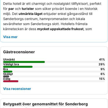
Detta hotell är ett charmigt och nostalgiskt tillflyktsort, perfekt
för
par
och
turister
som söker prisvärt boende i en historisk
miljö. Det
utmärkta läget
erbjuder enkel gångavstånd till
Sønderborgs centrum, hamnpromenaden och lokala
sevärdheter som Sønderborgs slott. Hotellets främsta
kännetecken är dess
mycket uppskattade frukost
, som
konsekvent beskrivs som utmärkt och varierad, med färskt bröd
Visa mer
och bullar. Gästerna berömmer konsekvent den
varma och
hjälpsamma personalen
, som skapar en trevlig och hemtrevlig
atmosfär. För en lugnare vistelse, överväg att be om ett rum som
Gästrecensioner
inte ligger i källaren.
Utmärkt
41
%
Väldigt bra
29
%
Bra
9
%
Skäligt
6
%
Dålig
15
%
Visa recensioner
Betygsatt över genomsnittet för Sonderborg