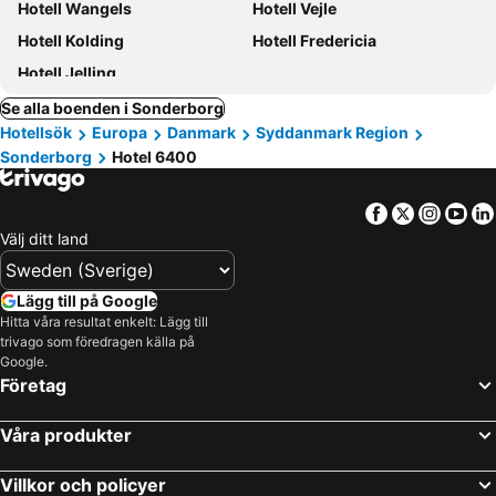
Hotell Wangels
Hotell Vejle
Hotell Kolding
Hotell Fredericia
Hotell Jelling
Se alla boenden i Sonderborg
Hotellsök
Europa
Danmark
Syddanmark Region
Sonderborg
Hotel 6400
Facebook
Twitter
Insta
Yo
Välj ditt land
Lägg till på Google
Hitta våra resultat enkelt: Lägg till
trivago som föredragen källa på
Google.
Företag
Våra produkter
Villkor och policyer