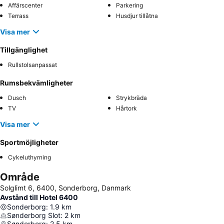
Affärscenter
Parkering
Terrass
Husdjur tillåtna
Visa mer
Tillgänglighet
Rullstolsanpassat
Rumsbekvämligheter
Dusch
Strykbräda
TV
Hårtork
Visa mer
Sportmöjligheter
Cykeluthyrning
Område
Solglimt 6, 6400, Sonderborg, Danmark
Avstånd till Hotel 6400
Sonderborg
:
1.9
km
Sønderborg Slot
:
2
km
Sønderborg
:
2.5
km