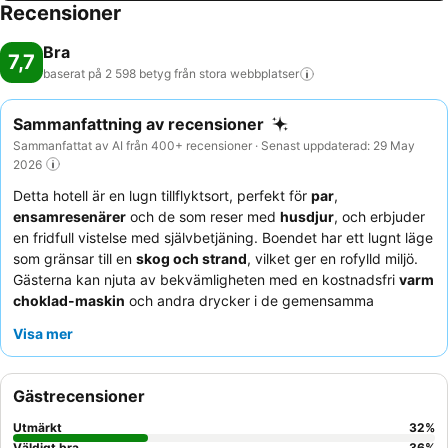
Recensioner
Bra
7,7
baserat på 2 598 betyg från stora
webbplatser
Sammanfattning av recensioner
Sammanfattat av AI från 400+ recensioner · Senast uppdaterad: 29 May
2026
Detta hotell är en lugn tillflyktsort, perfekt för
par
,
ensamresenärer
och de som reser med
husdjur
, och erbjuder
en fridfull vistelse med självbetjäning. Boendet har ett lugnt läge
som gränsar till en
skog och strand
, vilket ger en rofylld miljö.
Gästerna kan njuta av bekvämligheten med en kostnadsfri
varm
choklad-maskin
och andra drycker i de gemensamma
utrymmena. Personalen, även om den är begränsad på plats, får
Visa mer
konsekvent beröm för sin snabba och vänliga telefonassistans,
som kompletterar den utmärkta och varierade
frukostbuffén
.
För en bekvämare vistelse, överväg att be om ett rum i de
Gästrecensioner
moderniserade delarna av hotellet.
Utmärkt
32
%
Väldigt bra
36
%