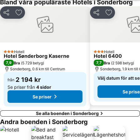
Bland våra populäraste Hotels i Sonderborg
Dela
Lägg till i Mina Favoriter
Dela
Lägg till i Mi
Hotell
Hotell
3 Stjärnor
3 Stjärnor
Hotel Sønderborg Kaserne
Hotel 6400
7,9
7,7
Bra
(
5 729 betyg
)
Bra
(
2 598 betyg
)
Sonderborg, 0.6 km till Centrum
Sonderborg, 1.9 km til
Välj datum för att s
2 194 kr
från
Se priser från
4 sidor
Se prise
Se priser
Se alla boenden i Sonderborg
Andra boenden i Sonderborg