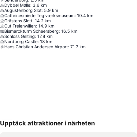
Dybbøl Mølle
:
3.6
km
Augustenborg Slot
:
5.9
km
Cathrinesminde Teglværksmuseum
:
10.4
km
Gråstens Slott
:
14.2
km
Gut Freienwillen
:
14.9
km
Bismarckturm Scheersberg
:
16.5
km
Schloss Gelting
:
17.8
km
Nordborg Castle
:
18
km
Hans Christian Andersen Airport
:
71.7
km
Upptäck attraktioner i närheten
Förstora kartan