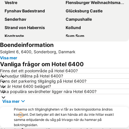
Vestre
Flensburger Weihnachtsmarkt
Fynshav Badestrand
Glücksburg Castle
Sønderhav
Campushalle
Strand von Habernis
Kollund
Kontraste
Sum Sum
Boendeinformation
Søby
Aabenraa Museum - Sønderjyllands Søfartsmuseum
Solglimt 6, 6400, Sonderborg, Danmark
Fåborg Havn
Visa mer
Vanliga frågor om Hotel 6400
Finns det ett poolområde på Hotel 6400?
Är husdjur tillåtna på Hotel 6400?
Finns det parkering tillgänglig på Hotel 6400?
Var är Hotel 6400 beläget?
Vilka populära sevärdheter ligger nära Hotel 6400?
Visa mer
Priserna och tillgängligheten vi får av bokningssidorna ändras
konstant. Det betyder att det kan hända att du inte hittar exakt
samma erbjudande du såg på trivago när du hamnar på
bokningssidan.