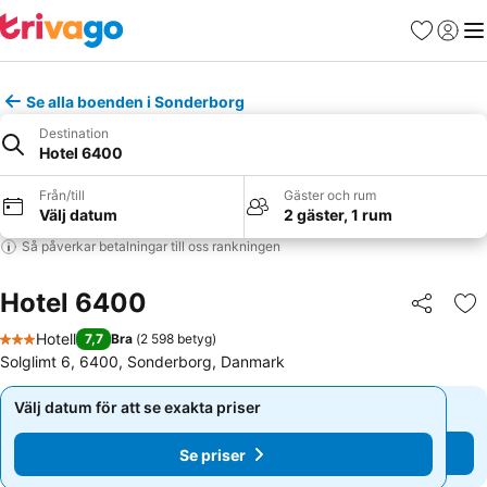
Favoriter
Logga 
Me
Se alla boenden i Sonderborg
Destination
Hotel 6400
Från/till
Gäster och rum
Välj datum
2 gäster, 1 rum
Så påverkar betalningar till oss rankningen
Hotel 6400
Dela
Läg
Hotell
7,7
Bra
(
2 598 betyg
)
3 Stjärnor
Solglimt 6, 6400, Sonderborg, Danmark
Välj datum för att se exakta priser
Välj datum för att se exakta priser
Se priser
Se priser