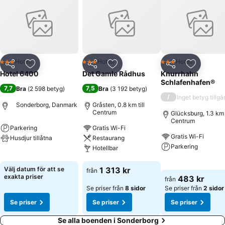
Hotell
Hotell
Hotell
3 Stjärnor
3 Stjärnor
3 Stjärnor
Dela
Lägg till i Mina Favoriter
Dela
Lägg till i Mina Favoriter
Dela
Lägg till
Hotel 6400
Det Gamle Rådhus
Knurrhahn
Schlafenhafen®
7,7
7,5
Bra
(
2 598 betyg
)
Bra
(
3 192 betyg
)
/
Inget betyg tillgä
Sonderborg, Danmark
Gråsten, 0.8 km till
Centrum
Glücksburg, 1.3 km t
Centrum
Parkering
Gratis Wi-Fi
Gratis Wi-Fi
Husdjur tillåtna
Restaurang
Parkering
Hotellbar
Se priser
Se priser
Se priser
Välj datum för att se
1 313 kr
från
exakta priser
483 kr
från
Se priser från
8 sidor
Se priser från
2 sidor
Se priser
Se priser
Se priser
Se alla boenden i Sonderborg