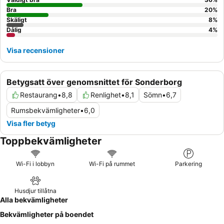
Bra
20
%
Skäligt
8
%
Dålig
4
%
Visa recensioner
Betygsatt över genomsnittet för Sonderborg
Restaurang
•
8,8
Renlighet
•
8,1
Sömn
•
6,7
Rumsbekvämligheter
•
6,0
Visa fler betyg
Toppbekvämligheter
Wi-Fi i lobbyn
Wi-Fi på rummet
Parkering
Husdjur tillåtna
Alla bekvämligheter
Bekvämligheter på boendet