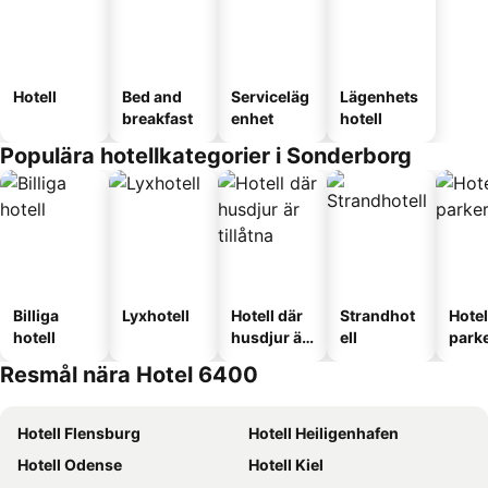
Hotell
Bed and
Serviceläg
Lägenhets
breakfast
enhet
hotell
Populära hotellkategorier i Sonderborg
Billiga
Lyxhotell
Hotell där
Strandhot
Hote
hotell
husdjur är
ell
park
tillåtna
Resmål nära Hotel 6400
Hotell Flensburg
Hotell Heiligenhafen
Hotell Odense
Hotell Kiel