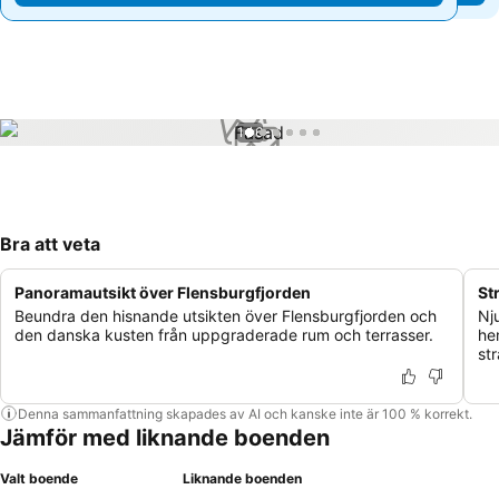
1 / 6
Bra att veta
Panoramautsikt över Flensburgfjorden
St
Beundra den hisnande utsikten över Flensburgfjorden och
Nj
den danska kusten från uppgraderade rum och terrasser.
he
st
Denna sammanfattning skapades av AI och kanske inte är 100 % korrekt.
Jämför med liknande boenden
Valt boende
Liknande boenden