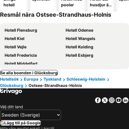
hotell
pooler
husdjur är
tillåtna
Resmål nära Ostsee-Strandhaus-Holnis
Hotell Flensburg
Hotell Odense
Hotell Kiel
Hotell Wangels
Hotell Vejle
Hotell Kolding
Hotell Fredericia
Hotell Esbjerg
Hotell Middelfart
Se alla boenden i Glücksburg
Hotellsök
Europa
Tyskland
Schleswig-Holstein
Glücksburg
Ostsee-Strandhaus-Holnis
Facebook
Twitter
Insta
Yo
Välj ditt land
Lägg till på Google
Hitta våra resultat enkelt: Lägg till