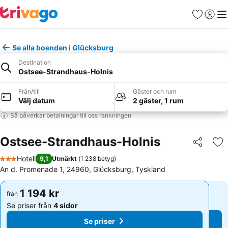
Favoriter
Logga 
Me
Se alla boenden i Glücksburg
Destination
Ostsee-Strandhaus-Holnis
Från/till
Gäster och rum
Välj datum
2 gäster, 1 rum
Så påverkar betalningar till oss rankningen
Ostsee-Strandhaus-Holnis
Dela
Läg
Hotell
9,1
Utmärkt
(
1 238 betyg
)
3 Stjärnor
An d. Promenade 1, 24960, Glücksburg, Tyskland
1 194 kr
1 194 kr
från
från
Se priser från
4 sidor
Se priser från
4 sidor
Se priser
Se priser