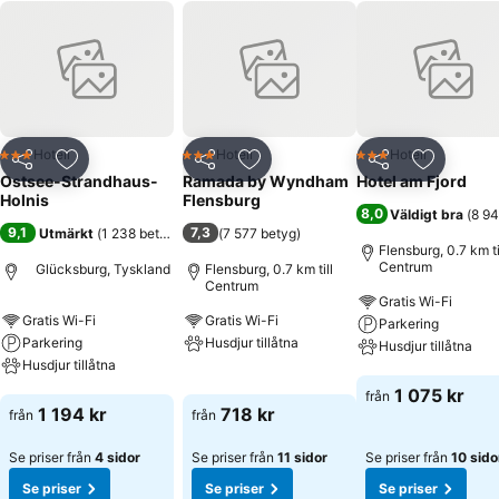
Hotell
Hotell
Hotell
3 Stjärnor
3 Stjärnor
3 Stjärnor
Dela
Lägg till i Mina Favoriter
Dela
Lägg till i Mina Favoriter
Dela
Lägg till
Ostsee-Strandhaus-
Ramada by Wyndham
Hotel am Fjord
Holnis
Flensburg
8,0
Väldigt bra
(
8 94
9,1
7,3
Utmärkt
(
1 238 betyg
)
(
7 577 betyg
)
Flensburg, 0.7 km ti
Centrum
Glücksburg, Tyskland
Flensburg, 0.7 km till
Centrum
Gratis Wi-Fi
Gratis Wi-Fi
Gratis Wi-Fi
Parkering
Parkering
Husdjur tillåtna
Husdjur tillåtna
Husdjur tillåtna
Se priser
Se priser
1 075 kr
från
Se priser
1 194 kr
718 kr
från
från
Se priser från
4 sidor
Se priser från
11 sidor
Se priser från
10 sido
Se priser
Se priser
Se priser