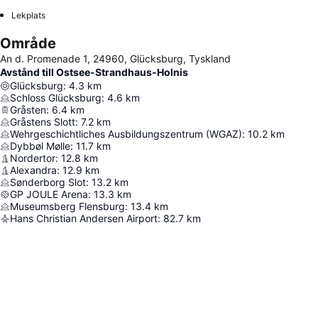
Lekplats
Område
An d. Promenade 1, 24960, Glücksburg, Tyskland
Avstånd till Ostsee-Strandhaus-Holnis
Glücksburg
:
4.3
km
Schloss Glücksburg
:
4.6
km
Gråsten
:
6.4
km
Gråstens Slott
:
7.2
km
Wehrgeschichtliches Ausbildungszentrum (WGAZ)
:
10.2
km
Dybbøl Mølle
:
11.7
km
Nordertor
:
12.8
km
Alexandra
:
12.9
km
Sønderborg Slot
:
13.2
km
GP JOULE Arena
:
13.3
km
Museumsberg Flensburg
:
13.4
km
Hans Christian Andersen Airport
:
82.7
km