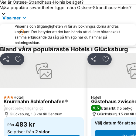
Var är Ostsee-Strandhaus-Holnis beläget?
Vilka populära sevärdheter ligger nära Ostsee-Strandhaus-Holnis?
Visa mer
Priserna och tillgängligheten vi får av bokningssidorna ändras
konstant. Det betyder att det kan hända att du inte hittar exakt
samma erbjudande du såg på trivago när du hamnar på
bokningssidan.
Bland våra populäraste Hotels i Glücksburg
Dela
Lägg till i Mina Favoriter
Dela
Lägg till i Mi
Hotell
Hotell
3 Stjärnor
Knurrhahn Schlafenhafen®
Gästehaus zwisch
/
9,5
Inget betyg tillgängligt
Utmärkt
(
15 betyg
)
Glücksburg, 1.3 km till Centrum
Glücksburg, 1.5 km till
Välj datum för att s
483 kr
från
Se priser från
2 sidor