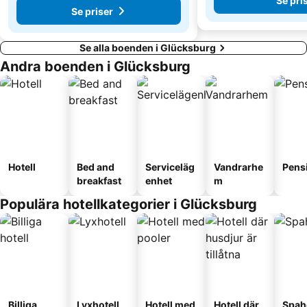
Se pri
Se priser
Se alla boenden i Glücksburg
Andra boenden i Glücksburg
Hotell
Bed and
Serviceläg
Vandrarhe
Pens
breakfast
enhet
m
Populära hotellkategorier i Glücksburg
Billiga
Lyxhotell
Hotell med
Hotell där
Spah