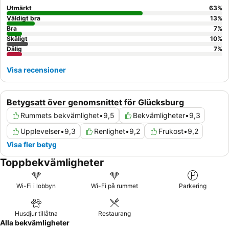
Utmärkt
63
%
Väldigt bra
13
%
Bra
7
%
Skäligt
10
%
Dålig
7
%
Visa recensioner
Betygsatt över genomsnittet för Glücksburg
Rummets bekvämlighet
•
9,5
Bekvämligheter
•
9,3
Upplevelser
•
9,3
Renlighet
•
9,2
Frukost
•
9,2
Visa fler betyg
Toppbekvämligheter
Wi-Fi i lobbyn
Wi-Fi på rummet
Parkering
Husdjur tillåtna
Restaurang
Alla bekvämligheter