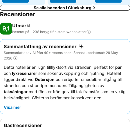
Se alla boenden i Glücksburg
Recensioner
Utmärkt
9,1
baserat på 1 238 betyg från stora
webbplatser
Sammanfattning av recensioner
Sammanfattat av AI från 40+ recensioner · Senast uppdaterad: 29 May
2026
Detta hotell är en lugn tillflyktsort vid stranden, perfekt för
par
och
lyxresenärer
som söker avkoppling och njutning. Hotellet
ligger direkt vid
Östersjön
och erbjuder omedelbar tillgång till
stranden och strandpromenaden. Tillgängligheten av
takvåningar
med fönster från golv till tak framstår som en viktig
bekvämlighet. Gästerna berömmer konsekvent den
exceptionellt vänliga personalen och den omfattande, läckra
Visa mer
frukostbuffén
som serveras på det charmiga Strandcaféet. För
en verkligt speciell upplevelse, överväg att boka ett rum med
fantastisk havsutsikt
.
Gästrecensioner