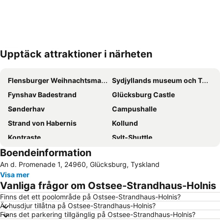
Upptäck attraktioner i närheten
Förstora kartan
Flensburger Weihnachtsmarkt
Sydjyllands museum och Tönders konstmuseum
Fynshav Badestrand
Glücksburg Castle
Sønderhav
Campushalle
Strand von Habernis
Kollund
Kontraste
Sylt-Shuttle
Boendeinformation
Sum Sum
Søby
An d. Promenade 1, 24960, Glücksburg, Tyskland
Aabenraa Museum - Sønderjyllands Søfartsmuseum
Fåborg Havn
Visa mer
Vanliga frågor om Ostsee-Strandhaus-Holnis
Finns det ett poolområde på Ostsee-Strandhaus-Holnis?
Är husdjur tillåtna på Ostsee-Strandhaus-Holnis?
Finns det parkering tillgänglig på Ostsee-Strandhaus-Holnis?