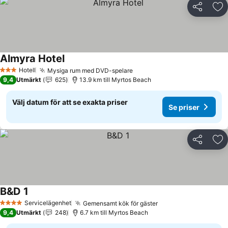
Dela
Läg
Almyra Hotel
Se priser
Hotell
Mysiga rum med DVD-spelare
Se priser
3 Stjärnor
9,4
Utmärkt
625
13.9 km till Myrtos Beach
Välj datum för att se exakta priser
Se priser
Dela
Läg
B&D 1
Se priser
Servicelägenhet
Gemensamt kök för gäster
Se priser
4 Stjärnor
9,4
Utmärkt
248
6.7 km till Myrtos Beach