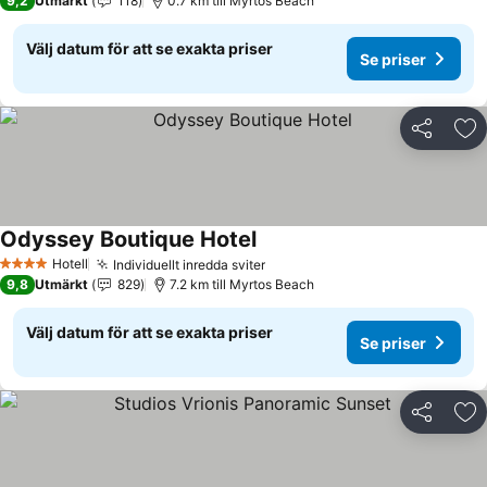
9,2
Utmärkt
118
0.7 km till Myrtos Beach
Välj datum för att se exakta priser
Se priser
Dela
Läg
Odyssey Boutique Hotel
Se priser
Hotell
Individuellt inredda sviter
Se priser
4 Stjärnor
9,8
Utmärkt
829
7.2 km till Myrtos Beach
Välj datum för att se exakta priser
Se priser
Dela
Läg