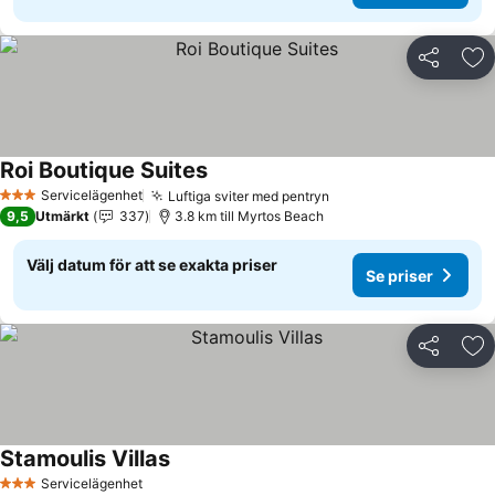
Dela
Läg
Roi Boutique Suites
Se priser
Servicelägenhet
Luftiga sviter med pentryn
Se priser
3 Stjärnor
9,5
Utmärkt
337
3.8 km till Myrtos Beach
Välj datum för att se exakta priser
Se priser
Dela
Läg
Stamoulis Villas
Se priser
Servicelägenhet
3 Stjärnor