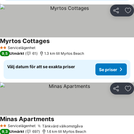
Dela
Läg
Myrtos Cottages
Se priser
Servicelägenhet
2 Stjärnor
9,5
Utmärkt
61
1.3 km till Myrtos Beach
Välj datum för att se exakta priser
Se priser
Dela
Läg
Minas Apartments
Se priser
Servicelägenhet
Tänkvärd välkomstgåva
Se priser
2 Stjärnor
9,3
Utmärkt
697
1.6 km till Myrtos Beach