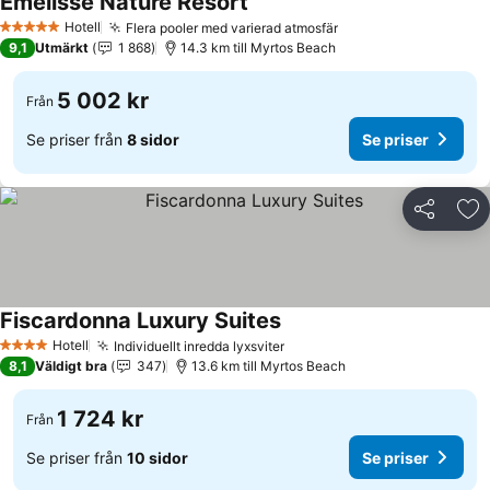
Emelisse Nature Resort
Se priser
Hotell
Flera pooler med varierad atmosfär
Se priser
5 Stjärnor
9,1
Utmärkt
1 868
14.3 km till Myrtos Beach
5 002 kr
Från
Se priser från
8 sidor
Se priser
Dela
Läg
Fiscardonna Luxury Suites
Se priser
Hotell
Individuellt inredda lyxsviter
Se priser
4 Stjärnor
8,1
Väldigt bra
347
13.6 km till Myrtos Beach
1 724 kr
Från
Se priser från
10 sidor
Se priser