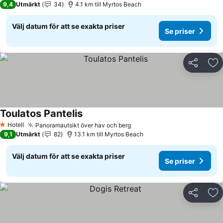
9,4
Utmärkt
34
4.1 km till Myrtos Beach
Välj datum för att se exakta priser
Se priser
Dela
Läg
Toulatos Pantelis
Se priser
Hotell
Panoramautsikt över hav och berg
Se priser
1 Stjärnor
9,1
Utmärkt
82
13.1 km till Myrtos Beach
Välj datum för att se exakta priser
Se priser
Dela
Läg