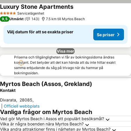
Luxury Stone Apartments
Se priser
Servicelägenhet
5 Stjärnor
9,5
Utmärkt
143
7.5 km till Myrtos Beach
Välj datum för att se exakta priser
Se priser
Visa mer
Priserna och tillgängligheten vi får av bokningssidorna ändras
konstant. Det betyder att det kan hända att du inte hittar exakt
samma erbjudande du såg på trivago när du hamnar på
bokningssidan.
Myrtos Beach (Assos, Grekland)
Kontakt
Divarata
,
28085
,
|
Officiell webbplats
Vanliga frågor om Myrtos Beach
Vad gör Myrtos Beach i Assos ett populärt besöksmål?
Vilka är några boenden nära Myrtos Beach?
Vilka andra attraktioner finns i närheten av Myrtos Beach?