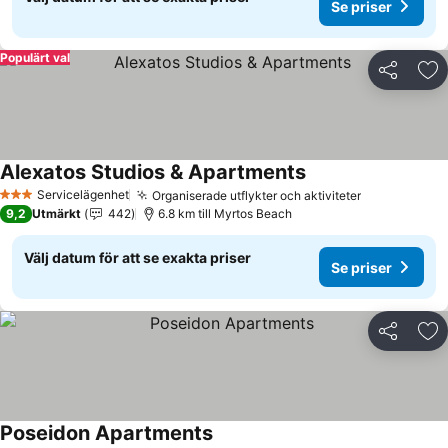
Se priser
Populärt val
Dela
Läg
Alexatos Studios & Apartments
Se priser
Servicelägenhet
Organiserade utflykter och aktiviteter
Se priser
3 Stjärnor
9,2
Utmärkt
442
6.8 km till Myrtos Beach
Välj datum för att se exakta priser
Se priser
Dela
Läg
Poseidon Apartments
Se priser