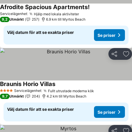
Afrodite Spacious Apartments!
Se priser
Servicelägenhet
Hjälp med lokala aktiviteter
Se priser
9,2
Utmärkt
257
6.9 km till Myrtos Beach
Välj datum för att se exakta priser
Se priser
Dela
Läg
Braunis Horio Villas
Se priser
Servicelägenhet
Fullt utrustade moderna kök
Se priser
4 Stjärnor
9,7
Utmärkt
204
4.2 km till Myrtos Beach
Välj datum för att se exakta priser
Se priser