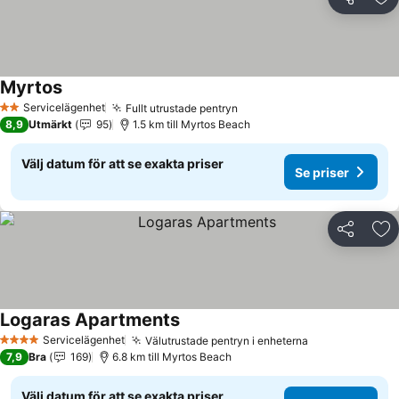
Dela
Läg
Myrtos
Se priser
Servicelägenhet
Fullt utrustade pentryn
Se priser
2 Stjärnor
8,9
Utmärkt
95
1.5 km till Myrtos Beach
Välj datum för att se exakta priser
Se priser
Dela
Läg
Logaras Apartments
Se priser
Servicelägenhet
Välutrustade pentryn i enheterna
Se priser
4 Stjärnor
7,9
Bra
169
6.8 km till Myrtos Beach
Välj datum för att se exakta priser