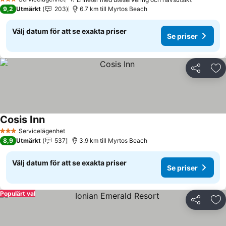
Se priser
3 Stjärnor
9,2
Utmärkt
203
6.7 km till Myrtos Beach
Välj datum för att se exakta priser
Se priser
Dela
Läg
Cosis Inn
Se priser
Servicelägenhet
3 Stjärnor
8,9
Utmärkt
537
3.9 km till Myrtos Beach
Välj datum för att se exakta priser
Se priser
Populärt val
Dela
Läg