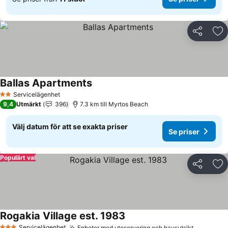
Dela
Läg
Ballas Apartments
Se priser
Servicelägenhet
2 Stjärnor
9,4
Utmärkt
396
7.3 km till Myrtos Beach
Välj datum för att se exakta priser
Se priser
Populärt val
Dela
Läg
Rogakia Village est. 1983
Se priser
Servicelägenhet
Enheter med uteservering och havsutsikt