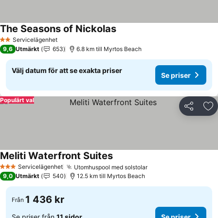
The Seasons of Nickolas
Se priser
Servicelägenhet
2 Stjärnor
9,6
Utmärkt
653
6.8 km till Myrtos Beach
Välj datum för att se exakta priser
Se priser
Populärt val
Dela
Läg
Meliti Waterfront Suites
Se priser
Servicelägenhet
Utomhuspool med solstolar
Se priser
3 Stjärnor
9,0
Utmärkt
540
12.5 km till Myrtos Beach
1 436 kr
Från
Se priser från
11 sidor
Se priser