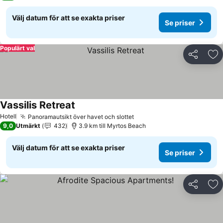
Välj datum för att se exakta priser
Se priser
Populärt val
Dela
Läg
Vassilis Retreat
Se priser
Hotell
Panoramautsikt över havet och slottet
Se priser
9,0
Utmärkt
432
3.9 km till Myrtos Beach
Välj datum för att se exakta priser
Se priser
Dela
Läg