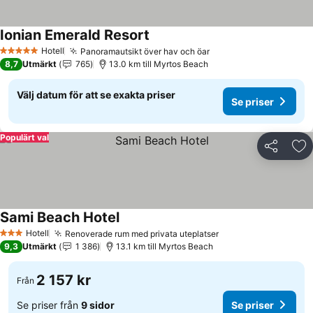
Ionian Emerald Resort
Se priser
Hotell
Panoramautsikt över hav och öar
Se priser
5 Stjärnor
8,7
Utmärkt
765
13.0 km till Myrtos Beach
Välj datum för att se exakta priser
Se priser
Populärt val
Dela
Läg
Sami Beach Hotel
Se priser
Hotell
Renoverade rum med privata uteplatser
Se priser
3 Stjärnor
9,3
Utmärkt
1 386
13.1 km till Myrtos Beach
2 157 kr
Från
Se priser från
9 sidor
Se priser