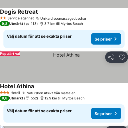
Dogis Retreat
Se priser
Servicelägenhet
Unika discomassageduschar
Se priser
2 Stjärnor
9,8
Utmärkt
113
3.7 km till Myrtos Beach
Välj datum för att se exakta priser
Se priser
Populärt val
Dela
Läg
Hotel Athina
Se priser
Hotell
Naturskön utsikt från matsalen
Se priser
3 Stjärnor
8,8
Utmärkt
552
12.9 km till Myrtos Beach
Välj datum för att se exakta priser
Se priser