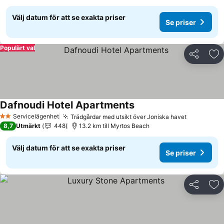
Välj datum för att se exakta priser
Se priser
Populärt val
Dela
Läg
Dafnoudi Hotel Apartments
Se priser
Servicelägenhet
Trädgårdar med utsikt över Joniska havet
Se priser
2 Stjärnor
8,7
Utmärkt
448
13.2 km till Myrtos Beach
Välj datum för att se exakta priser
Se priser
Dela
Läg