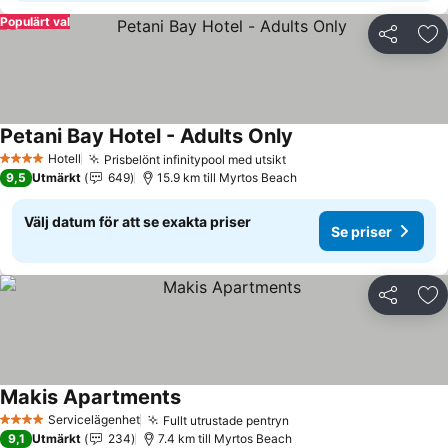
Populärt val
Dela
Läg
Petani Bay Hotel - Adults Only
Se priser
Hotell
Prisbelönt infinitypool med utsikt
Se priser
4 Stjärnor
9,5
Utmärkt
649
15.9 km till Myrtos Beach
Välj datum för att se exakta priser
Se priser
Dela
Läg
Makis Apartments
Se priser
Servicelägenhet
Fullt utrustade pentryn
Se priser
4 Stjärnor
9,1
Utmärkt
234
7.4 km till Myrtos Beach