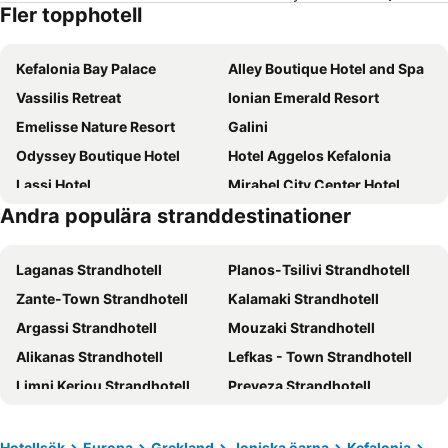
Fler topphotell
Kefalonia Bay Palace
Alley Boutique Hotel and Spa
Vassilis Retreat
Ionian Emerald Resort
Emelisse Nature Resort
Galini
Odyssey Boutique Hotel
Hotel Aggelos Kefalonia
Lassi Hotel
Mirabel City Center Hotel
Andra populära stranddestinationer
Kefalonia Grand
Sami Beach Hotel
Mouikis Hotel Kefalonia
Fiscardonna Luxury Suites
Laganas Strandhotell
Planos-Tsilivi Strandhotell
Tourist Boutique Hotel
Melissani hotel
Zante-Town Strandhotell
Kalamaki Strandhotell
Aenos Hotel
Toulatos Pantelis
Argassi Strandhotell
Mouzaki Strandhotell
Petania Hotel & Apartments
Argostoli Hotel
Alikanas Strandhotell
Lefkas - Town Strandhotell
Perantzada Hotel 1811
Villa Stella
Limni Keriou Strandhotell
Preveza Strandhotell
Belle View Hotel
Fiscardo Bay Hotel
Kypseli Strandhotell
Agios Sostis Strandhotell
Ionian Plaza Hotel & Spa
Petani Bay Hotel - Adults Only
Nikiana Strandhotell
Kastro Strandhotell
Palatino Hotel
Casaly Hotel & Spa
Hotellsök
Europa
Grekland
Joniska öarna
Kefalonia