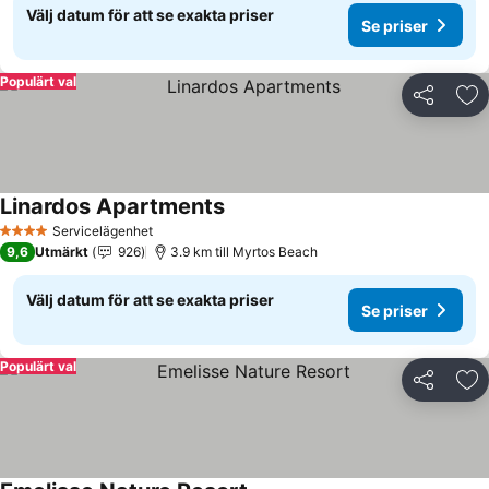
Välj datum för att se exakta priser
Se priser
Populärt val
Dela
Läg
Linardos Apartments
Se priser
Servicelägenhet
4 Stjärnor
9,6
Utmärkt
926
3.9 km till Myrtos Beach
Välj datum för att se exakta priser
Se priser
Populärt val
Dela
Läg