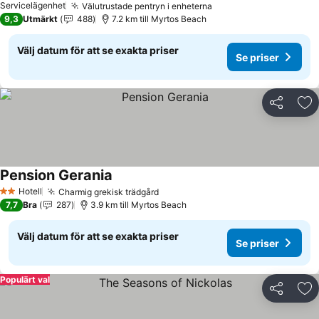
Servicelägenhet
Välutrustade pentryn i enheterna
Se priser
9,3
Utmärkt
488
7.2 km till Myrtos Beach
Välj datum för att se exakta priser
Se priser
Dela
Läg
Pension Gerania
Se priser
Hotell
Charmig grekisk trädgård
Se priser
2 Stjärnor
7,7
Bra
287
3.9 km till Myrtos Beach
Välj datum för att se exakta priser
Se priser
Populärt val
Dela
Läg