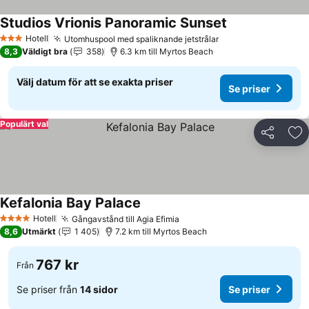
Studios Vrionis Panoramic Sunset
Se priser
Hotell
Utomhuspool med spaliknande jetstrålar
Se priser
3 Stjärnor
8,3
Väldigt bra
358
6.3 km till Myrtos Beach
Välj datum för att se exakta priser
Se priser
Populärt val
Dela
Läg
Kefalonia Bay Palace
Se priser
Hotell
Gångavstånd till Agia Efimia
Se priser
4 Stjärnor
8,6
Utmärkt
1 405
7.2 km till Myrtos Beach
767 kr
Från
Se priser från
14 sidor
Se priser