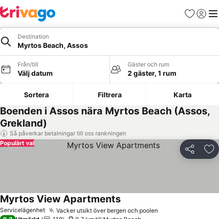
Favoriter
Logga 
Me
Destination
Myrtos Beach, Assos
Från/till
Gäster och rum
Välj datum
2 gäster, 1 rum
Sortera
Filtrera
Karta
Boenden i Assos nära Myrtos Beach (Assos,
Grekland)
Så påverkar betalningar till oss rankningen
Populärt val
Dela
Läg
Myrtos View Apartments
Se priser
Servicelägenhet
Vacker utsikt över bergen och poolen
Se priser