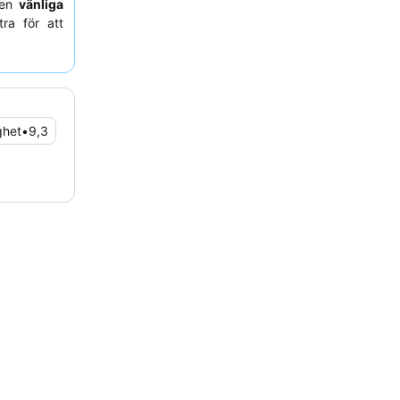
den
vänliga
ra för att
 bör gäster
mhus.
ghet
•
9,3