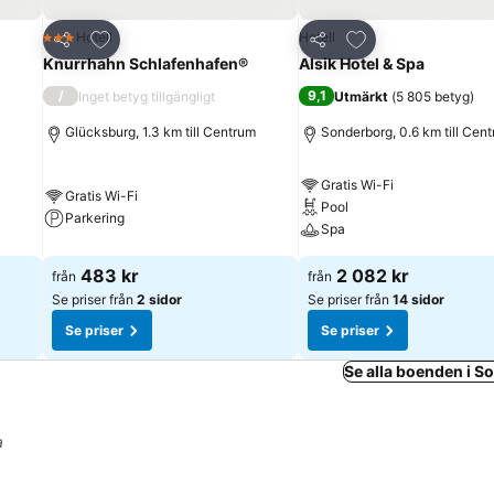
riter
Lägg till i Mina Favoriter
Lägg till i Mina Fa
Hotell
Hotell
3 Stjärnor
Dela
Dela
Knurrhahn Schlafenhafen®
Alsik Hotel & Spa
/
9,1
Inget betyg tillgängligt
Utmärkt
(
5 805 betyg
)
Glücksburg, 1.3 km till Centrum
Sonderborg, 0.6 km till Cen
Gratis Wi-Fi
Gratis Wi-Fi
Pool
Parkering
Spa
483 kr
2 082 kr
från
från
Se priser från
2 sidor
Se priser från
14 sidor
Se priser
Se priser
Se alla boenden i 
a