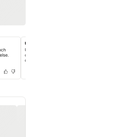
Utmärkt centralt läge
och
Upptäck Sønderborgs sevärdheter enkelt, eftersom hotel
else.
centralt, bara 6 minuters promenad från Tilting-At-Th
och 7 minuters promenad från Sønderborgs slott.