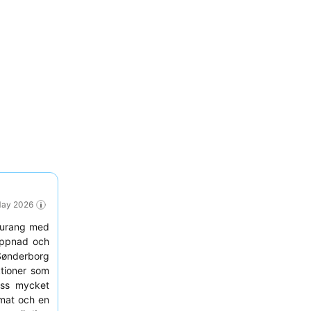
 May 2026
taurang med
appnad och
ønderborg
ktioner som
ess mycket
 mat och en