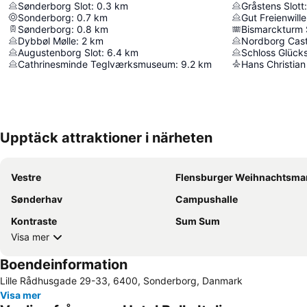
Sønderborg Slot
:
0.3
km
Gråstens Slott
:
Sonderborg
:
0.7
km
Gut Freienwill
Sønderborg
:
0.8
km
Bismarckturm
Dybbøl Mølle
:
2
km
Nordborg Cast
Augustenborg Slot
:
6.4
km
Schloss Glück
Cathrinesminde Teglværksmuseum
:
9.2
km
Hans Christian
Upptäck attraktioner i närheten
Vestre
Flensburger Weihnachtsma
Sønderhav
Campushalle
Kontraste
Sum Sum
Visa mer
Boendeinformation
Lille Rådhusgade 29-33, 6400, Sonderborg, Danmark
Visa mer