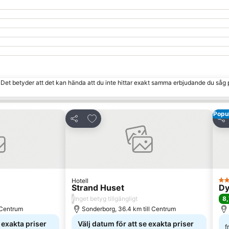
. Det betyder att det kan hända att du inte hittar exakt samma erbjudande du såg 
Popul
 Favoriter
Lägg till i Mina Favoriter
Dela
Del
Hotell
5 S
Strand Huset
Dy
/
8,
Inget betyg tillgängligt
l Centrum
Sonderborg, 36.4 km till Centrum
e exakta priser
Välj datum för att se exakta priser
f