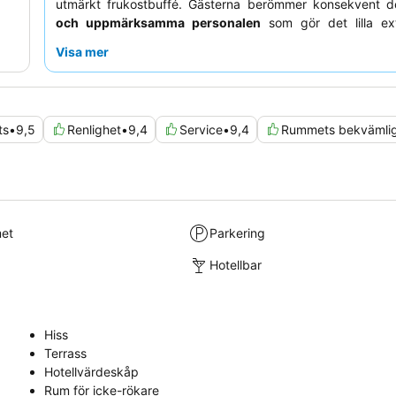
utmärkt frukostbuffé. Gästerna berömmer konsekvent 
och uppmärksamma personalen
som gör det lilla ext
säkerställa en trevlig vistelse. För en lugnare upplevelse
Visa mer
be om rum som inte vetter mot gatan eller matplatsen uto
ts
•
9,5
Renlighet
•
9,4
Service
•
9,4
Rummets bekvämli
met
Parkering
Hotellbar
Hiss
Terrass
Hotellvärdeskåp
Rum för icke-rökare