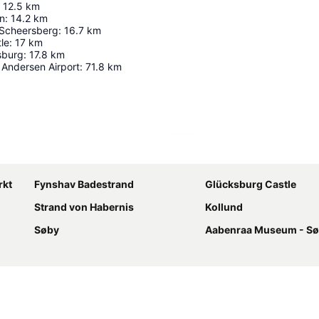
12.5
km
en
:
14.2
km
 Scheersberg
:
16.7
km
le
:
17
km
sburg
:
17.8
km
 Andersen Airport
:
71.8
km
Förstora kartan
rkt
Fynshav Badestrand
Glücksburg Castle
Strand von Habernis
Kollund
Søby
Aabenraa Museum - Sønderjyllands S