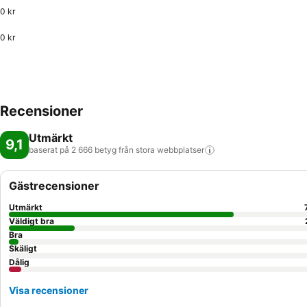
0 kr
0 kr
Recensioner
Utmärkt
9,1
baserat på 2 666 betyg från stora
webbplatser
Gästrecensioner
Utmärkt
Väldigt bra
Bra
Skäligt
Dålig
Visa recensioner