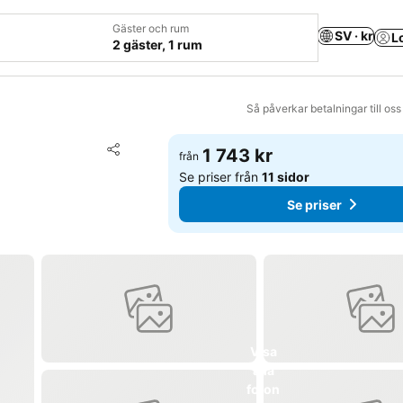
Gäster och rum
SV · kr
L
2 gäster, 1 rum
Så påverkar betalningar till os
Lägg till i Mina Favoriter
1 743 kr
från
Dela
Se priser från
11 sidor
Se priser