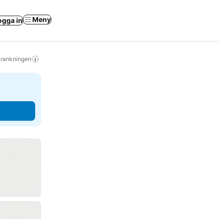
Meny
ogga in
s rankningen