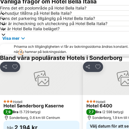
Vanliga frågor om Hotel Bella Italia
Finns det ett poolområde på Hotel Bella Italia?
Är husdjur tillåtna på Hotel Bella Italia?
Finns det parkering tillgänglig på Hotel Bella Italia?
När är incheckning och utcheckning på Hotel Bella Italia?
Var är Hotel Bella Italia beläget?
Visa mer
Priserna och tillgängligheten vi får av bokningssidorna ändras konstant
när du hamnar på bokningssidan.
Bland våra populäraste Hotels i Sonderborg
Lägg till i Mina Favoriter
Lägg till i Mina
Dela
Dela
Hotell
Hotell
3 Stjärnor
3 Stjärnor
Hotel Sønderborg Kaserne
Hotel 6400
7,9
7,7
Bra
(
5 729 betyg
)
Bra
(
2 598 betyg
)
Sonderborg, 0.6 km till Centrum
Sonderborg, 1.9 km til
Välj datum för att s
2 194 kr
från