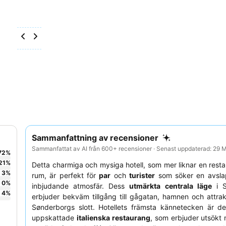
Sammanfattning av recensioner
Sammanfattat av AI från 600+ recensioner · Senast uppdaterad: 29
72
%
21
%
Detta charmiga och mysiga hotell, som mer liknar en res
3
%
rum, är perfekt för
par
och
turister
som söker en avsl
0
%
inbjudande atmosfär. Dess
utmärkta centrala läge
i S
4
%
erbjuder bekväm tillgång till gågatan, hamnen och attra
Sønderborgs slott. Hotellets främsta kännetecken är d
uppskattade
italienska restaurang
, som erbjuder utsökt