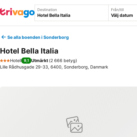
Destination
Från/till
Välj datum
Se alla boenden i Sonderborg
Hotel Bella Italia
Hotell
Utmärkt
(
2 666 betyg
)
9,1
3 Stjärnor
Lille Rådhusgade 29-33, 6400, Sonderborg, Danmark