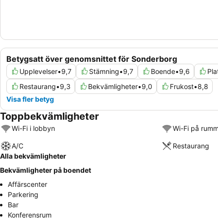
Betygsatt över genomsnittet för Sonderborg
Upplevelser
•
9,7
Stämning
•
9,7
Boende
•
9,6
Pla
Restaurang
•
9,3
Bekvämligheter
•
9,0
Frukost
•
8,8
Visa fler betyg
Toppbekvämligheter
Wi-Fi i lobbyn
Wi-Fi på rum
A/C
Restaurang
Alla bekvämligheter
Bekvämligheter på boendet
Affärscenter
Parkering
Bar
Konferensrum