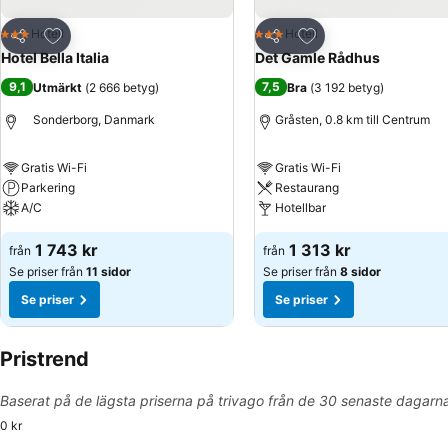
Lägg till i Mina Favoriter
Lägg till i Mina Favo
Hotell
Hotell
3 Stjärnor
3 Stjärnor
Dela
Dela
Hotel Bella Italia
Det Gamle Rådhus
9,1
7,5
Utmärkt
(
2 666 betyg
)
Bra
(
3 192 betyg
)
Sonderborg, Danmark
Gråsten, 0.8 km till Centrum
Gratis Wi-Fi
Gratis Wi-Fi
Parkering
Restaurang
A/C
Hotellbar
1 743 kr
1 313 kr
från
från
Se priser från
11 sidor
Se priser från
8 sidor
Se priser
Se priser
Pristrend
Baserat på de lägsta priserna på trivago från de 30 senaste dagarn
0 kr