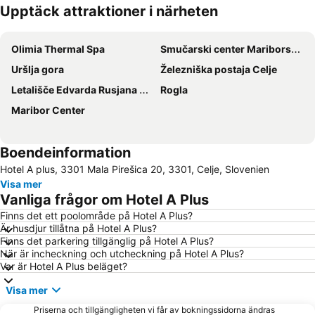
Upptäck attraktioner i närheten
Förstora kartan
Olimia Thermal Spa
Smučarski center Mariborsko Pohorje
Uršlja gora
Železniška postaja Celje
Letališče Edvarda Rusjana Maribor
Rogla
Maribor Center
Boendeinformation
Hotel A plus, 3301 Mala Pirešica 20, 3301, Celje, Slovenien
Visa mer
Vanliga frågor om Hotel A Plus
Finns det ett poolområde på Hotel A Plus?
Är husdjur tillåtna på Hotel A Plus?
Finns det parkering tillgänglig på Hotel A Plus?
När är incheckning och utcheckning på Hotel A Plus?
Var är Hotel A Plus beläget?
Visa mer
Priserna och tillgängligheten vi får av bokningssidorna ändras