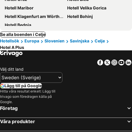
Hotell Maribor
Hotell Velika Gorica
Hotell Klagenfurt am Wörthersee
Hotell Bohinj
Hotell Bednja
Se alla boenden i Celje
Hotellsök
Europa
Slovenien
Savinjska
Celje
Hotel A Plus
Facebook
Twitter
Insta
Yo
Välj ditt land
Lägg till på Google
Hitta våra resultat enkelt: Lägg till
trivago som föredragen källa på
Google.
Företag
Våra produkter