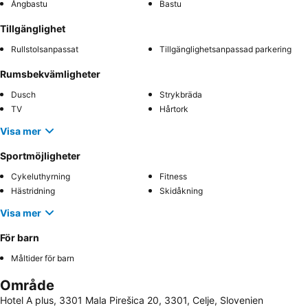
Ångbastu
Bastu
Tillgänglighet
Rullstolsanpassat
Tillgänglighetsanpassad parkering
Rumsbekvämligheter
Dusch
Strykbräda
TV
Hårtork
Visa mer
Sportmöjligheter
Cykeluthyrning
Fitness
Hästridning
Skidåkning
Visa mer
För barn
Måltider för barn
Område
Hotel A plus, 3301 Mala Pirešica 20, 3301, Celje, Slovenien