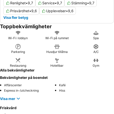
Renlighet
•
9,7
Service
•
9,7
Stämning
•
9,7
Prisvärdhet
•
9,6
Upplevelser
•
9,6
Visa fler betyg
Toppbekvämligheter
Wi-Fi i lobbyn
Wi-Fi på rummet
Spa
Parkering
Husdjur tillåtna
A/C
Restaurang
Hotellbar
Gym
Alla bekvämligheter
Bekvämligheter på boendet
Affärscenter
Kafé
Express in-/utcheckning
Hiss
Visa mer
Friskvård