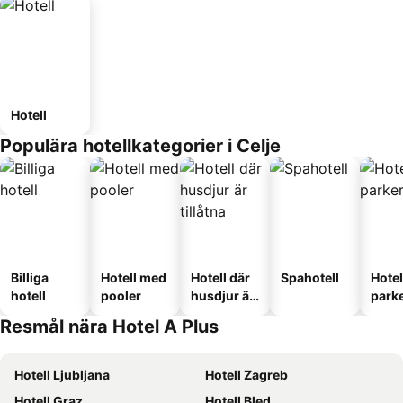
Hotell
Populära hotellkategorier i Celje
Billiga
Hotell med
Hotell där
Spahotell
Hote
hotell
pooler
husdjur är
park
tillåtna
Resmål nära Hotel A Plus
Hotell Ljubljana
Hotell Zagreb
Hotell Graz
Hotell Bled