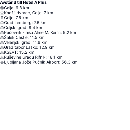
Avstånd till Hotel A Plus
Celje
:
6.8
km
Knežji dvorec, Celje
:
7
km
Celje
:
7.5
km
Grad Lemberg
:
7.6
km
Celjski grad
:
8.4
km
Pečovnik - hiša Alme M. Kerlin
:
9.2
km
Šalek Castle
:
11.5
km
Velenjski grad
:
11.6
km
Grad tabor Laško
:
12.9
km
KSEVT
:
15.2
km
Ruševine Gradu Rifnik
:
18.1
km
Ljubljana Jože Pučnik Airport
:
56.3
km