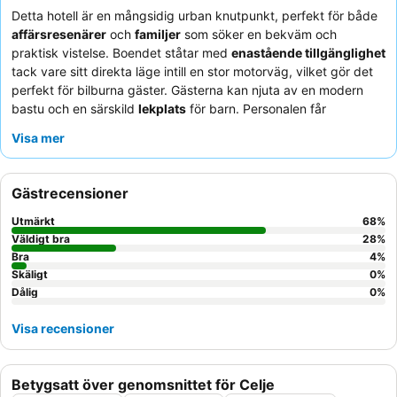
Detta hotell är en mångsidig urban knutpunkt, perfekt för både
affärsresenärer
och
familjer
som söker en bekväm och
praktisk vistelse. Boendet ståtar med
enastående tillgänglighet
tack vare sitt direkta läge intill en stor motorväg, vilket gör det
perfekt för bilburna gäster. Gästerna kan njuta av en modern
bastu och en särskild
lekplats
för barn. Personalen får
konsekvent beröm för sin exceptionella vänlighet och
Visa mer
professionalism, vilket kompletterar det varierade och läckra
frukostutbudet
. För en lugnare upplevelse bör gäster överväga
att be om ett rum som vetter bort från motorvägen.
Gästrecensioner
Utmärkt
68
%
Väldigt bra
28
%
Bra
4
%
Skäligt
0
%
Dålig
0
%
Visa recensioner
Betygsatt över genomsnittet för Celje