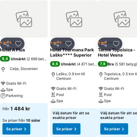
Hotell
Hotell
Hotell
4 Stjärnor
4 Stjärnor
3 Stjärnor
Dela
Lägg till i Mina Favoriter
Dela
Lägg till i Mina Favoriter
Dela
Lägg till
Hotel A Plus
Hotel Thermana Park
Terme Topolsica -
Laško**** Superior
Hotel Vesna
9,4
Utmärkt
(
2 699 betyg
)
8,6
7,8
Utmärkt
(
4 871 betyg
)
Bra
(
5 581 betyg
)
Celje, Slovenien
Laško, 0.9 km till
Topolsica, 0.5 km ti
Centrum
Centrum
Gratis Wi-Fi
Gratis Wi-Fi
Gratis Wi-Fi
Spa
Pool
Pool
Parkering
Spa
Spa
1 484 kr
från
Välj datum för att se
Välj datum för att se
exakta priser
exakta priser
Se priser från
10 sidor
Se priser
Se priser
Se priser