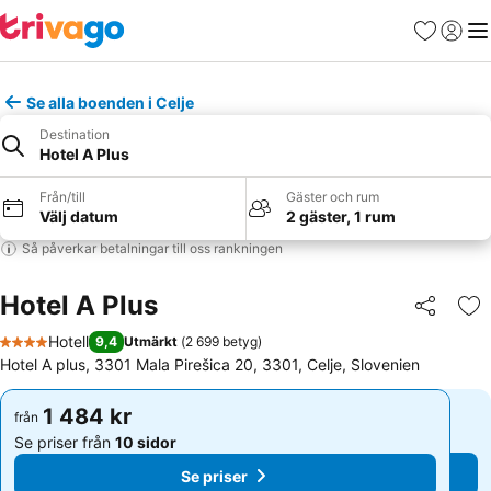
Favoriter
Logga 
Me
Se alla boenden i Celje
Destination
Hotel A Plus
Från/till
Gäster och rum
Välj datum
2 gäster, 1 rum
Så påverkar betalningar till oss rankningen
Hotel A Plus
Dela
Läg
Hotell
9,4
Utmärkt
(
2 699 betyg
)
4 Stjärnor
Hotel A plus, 3301 Mala Pirešica 20, 3301, Celje, Slovenien
1 484 kr
1 484 kr
från
från
Se priser från
10 sidor
Se priser från
10 sidor
Se priser
Se priser