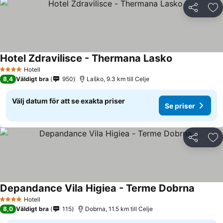
Dela
Läg
Hotel Zdravilisce - Thermana Lasko
Hotell
4 Stjärnor
8,4
Väldigt bra
950
Laško, 9.3 km till Celje
Välj datum för att se exakta priser
Se priser
Dela
Läg
Depandance Vila Higiea - Terme Dobrna
Hotell
4 Stjärnor
8,0
Väldigt bra
115
Dobrna, 11.5 km till Celje