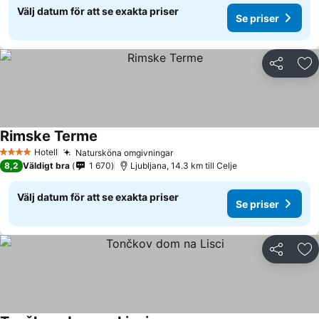
Välj datum för att se exakta priser
Se priser
Dela
Läg
Rimske Terme
Hotell
Natursköna omgivningar
4 Stjärnor
8,2
Väldigt bra
1 670
Ljubljana, 14.3 km till Celje
Välj datum för att se exakta priser
Se priser
Dela
Läg