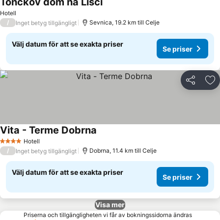
Tončkov dom na Lisci
Hotell
/
Sevnica, 19.2 km till Celje
Inget betyg tillgängligt
Välj datum för att se exakta priser
Se priser
Dela
Läg
Vita - Terme Dobrna
Hotell
4 Stjärnor
/
Dobrna, 11.4 km till Celje
Inget betyg tillgängligt
Välj datum för att se exakta priser
Se priser
Visa mer
Priserna och tillgängligheten vi får av bokningssidorna ändras