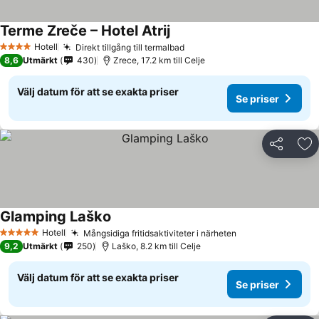
Terme Zreče – Hotel Atrij
Hotell
Direkt tillgång till termalbad
4 Stjärnor
8,6
Utmärkt
430
Zrece, 17.2 km till Celje
Välj datum för att se exakta priser
Se priser
Dela
Läg
Glamping Laško
Hotell
Mångsidiga fritidsaktiviteter i närheten
5 Stjärnor
9,2
Utmärkt
250
Laško, 8.2 km till Celje
Välj datum för att se exakta priser
Se priser