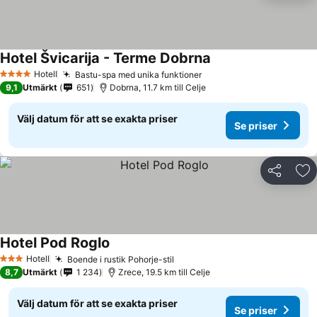
Hotel Švicarija - Terme Dobrna
Hotell
Bastu-spa med unika funktioner
4 Stjärnor
9,1
Utmärkt
651
Dobrna, 11.7 km till Celje
Välj datum för att se exakta priser
Se priser
Dela
Läg
Hotel Pod Roglo
Hotell
Boende i rustik Pohorje-stil
3 Stjärnor
8,7
Utmärkt
1 234
Zrece, 19.5 km till Celje
Välj datum för att se exakta priser
Se priser