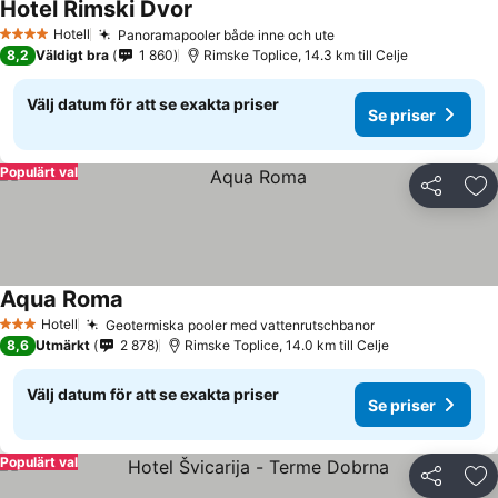
Hotel Rimski Dvor
Hotell
Panoramapooler både inne och ute
4 Stjärnor
8,2
Väldigt bra
1 860
Rimske Toplice, 14.3 km till Celje
Välj datum för att se exakta priser
Se priser
Populärt val
Dela
Läg
Aqua Roma
Hotell
Geotermiska pooler med vattenrutschbanor
3 Stjärnor
8,6
Utmärkt
2 878
Rimske Toplice, 14.0 km till Celje
Välj datum för att se exakta priser
Se priser
Populärt val
Dela
Läg