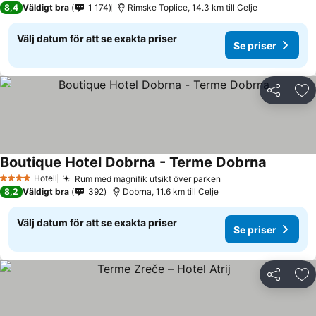
8,4
Väldigt bra
1 174
Rimske Toplice, 14.3 km till Celje
Välj datum för att se exakta priser
Se priser
Dela
Läg
Boutique Hotel Dobrna - Terme Dobrna
Hotell
Rum med magnifik utsikt över parken
4 Stjärnor
8,2
Väldigt bra
392
Dobrna, 11.6 km till Celje
Välj datum för att se exakta priser
Se priser
Dela
Läg