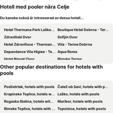
tillåtna
Hotell med pooler nära Celje
Du kanske också är intresserad av dessa hotell...
Hotel Thermana Park Laško**** Superior
Boutique Hotel Dobrna - Terme Dobrna
Zdraviliski Dvor
Sofijin Dvor
Hotel Zdravilisce - Thermana Lasko
Vita - Terme Dobrna
Depandance Vila Higiea - Terme Dobrna
Aqua Roma
Hotel Rimski Dvor
Rimske Terme
Other popular destinations for hotels with
pools
Podčetrtek, hotels with pools
Čatež ob Savi, hotels with pools
Krapinske Toplice, hotels with pools
Laško, hotels with pools
Rogaska Slatina, hotels with pools
Maribor, hotels with pools
Rimske Toplice, hotels with pools
Topolsica, hotels with pools