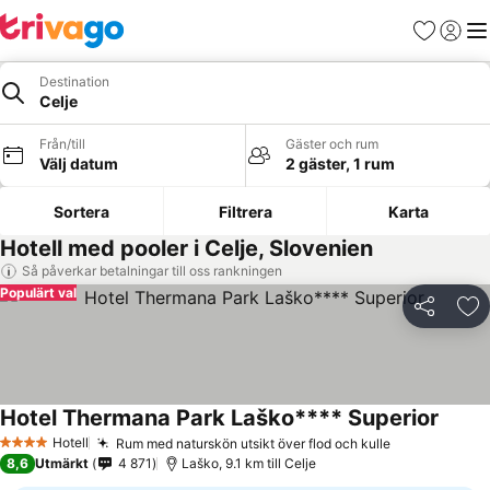
Favoriter
Logga 
Me
Destination
Celje
Från/till
Gäster och rum
Välj datum
2 gäster, 1 rum
Sortera
Filtrera
Karta
Hotell med pooler i Celje, Slovenien
Så påverkar betalningar till oss rankningen
Populärt val
Dela
Läg
Hotel Thermana Park Laško**** Superior
Hotell
Rum med naturskön utsikt över flod och kulle
4 Stjärnor
8,6
Utmärkt
4 871
Laško, 9.1 km till Celje