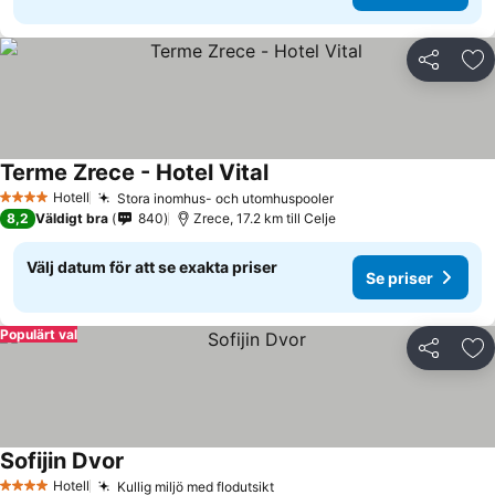
Dela
Läg
Terme Zrece - Hotel Vital
Hotell
Stora inomhus- och utomhuspooler
4 Stjärnor
8,2
Väldigt bra
840
Zrece, 17.2 km till Celje
Välj datum för att se exakta priser
Se priser
Populärt val
Dela
Läg
Sofijin Dvor
Hotell
Kullig miljö med flodutsikt
4 Stjärnor