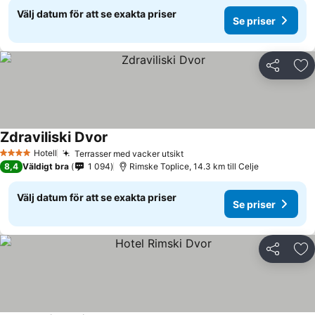
Välj datum för att se exakta priser
Se priser
Dela
Läg
Zdraviliski Dvor
Hotell
Terrasser med vacker utsikt
4 Stjärnor
8,4
Väldigt bra
1 094
Rimske Toplice, 14.3 km till Celje
Välj datum för att se exakta priser
Se priser
Dela
Läg