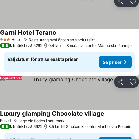
Dela
Läg
Garni Hotel Terano
Se priser
Hotell
Restaurang med öppen spis och utsikt
Se priser
3 Stjärnor
8,6
Utmärkt
526
0.4 km till Smučarski center Mariborsko Pohorje
Välj datum för att se exakta priser
Se priser
Populärt val
Dela
Läg
Luxury glamping Chocolate village
Se priser
Resort
Läge vid floden i naturpark
Se priser
9,5
Utmärkt
692
3.5 km till Smučarski center Mariborsko Pohorje