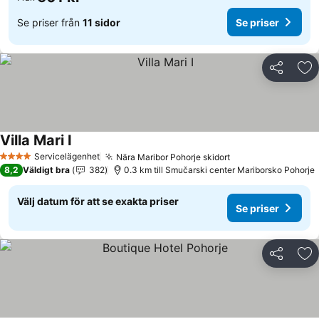
Se priser från
11 sidor
Se priser
Dela
Läg
Villa Mari I
Se priser
Servicelägenhet
Nära Maribor Pohorje skidort
Se priser
4 Stjärnor
8,2
Väldigt bra
382
0.3 km till Smučarski center Mariborsko Pohorje
Välj datum för att se exakta priser
Se priser
Dela
Läg