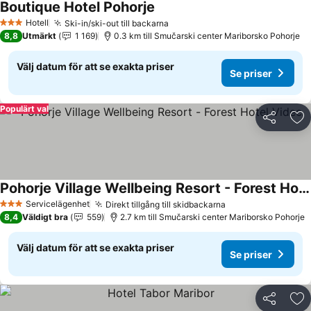
Boutique Hotel Pohorje
Se priser
Hotell
Ski-in/ski-out till backarna
Se priser
3 Stjärnor
8,8
Utmärkt
1 169
0.3 km till Smučarski center Mariborsko Pohorje
Välj datum för att se exakta priser
Se priser
Populärt val
Dela
Läg
Pohorje Village Wellbeing Resort - Forest Hotel Videc
Se priser
Servicelägenhet
Direkt tillgång till skidbackarna
Se priser
3 Stjärnor
8,4
Väldigt bra
559
2.7 km till Smučarski center Mariborsko Pohorje
Välj datum för att se exakta priser
Se priser
Dela
Läg