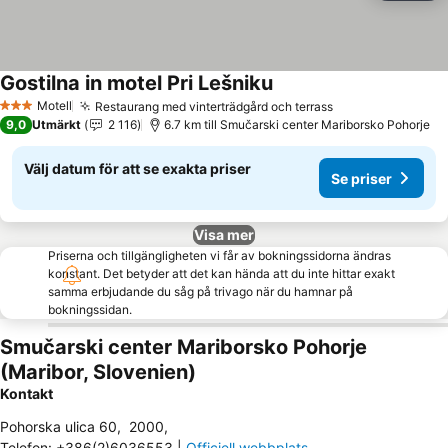
Gostilna in motel Pri Lešniku
Se priser
Motell
Restaurang med vinterträdgård och terrass
Se priser
3 Stjärnor
9,0
Utmärkt
2 116
6.7 km till Smučarski center Mariborsko Pohorje
Välj datum för att se exakta priser
Se priser
Visa mer
Priserna och tillgängligheten vi får av bokningssidorna ändras
konstant. Det betyder att det kan hända att du inte hittar exakt
samma erbjudande du såg på trivago när du hamnar på
bokningssidan.
Smučarski center Mariborsko Pohorje
(Maribor, Slovenien)
Kontakt
Pohorska ulica 60
,
2000
,
Telefon
:
+386(2)6036553
|
Officiell webbplats