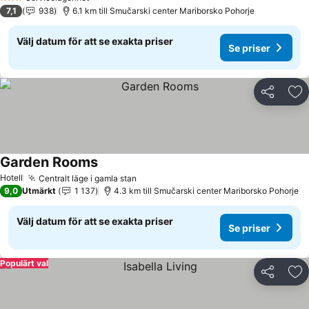
3 Stjärnor
7,1
938
6.1 km till Smučarski center Mariborsko Pohorje
Välj datum för att se exakta priser
Se priser
Dela
Läg
Garden Rooms
Se priser
Hotell
Centralt läge i gamla stan
Se priser
9,0
Utmärkt
1 137
4.3 km till Smučarski center Mariborsko Pohorje
Välj datum för att se exakta priser
Se priser
Populärt val
Dela
Läg