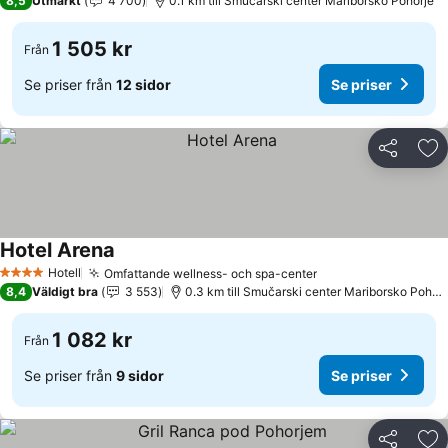
8,5
Utmärkt
4 700
0.1 km till Smučarski center Mariborsko Pohorje
1 505 kr
Från
Se priser från
12 sidor
Se priser
Dela
Läg
Hotel Arena
Se priser
Hotell
Omfattande wellness- och spa-center
Se priser
4 Stjärnor
8,4
Väldigt bra
3 553
0.3 km till Smučarski center Mariborsko Pohorj
1 082 kr
Från
Se priser från
9 sidor
Se priser