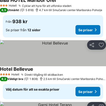
B&B HOTEL Maribor Orel
Se priser
Hotell
Cyklar att hyra för att utforska staden
Se priser
3 Stjärnor
8,5
Utmärkt
5 818
4.7 km till Smučarski center Mariborsko Pohorje
938 kr
Från
Se priser från
12 sidor
Se priser
Dela
Läg
Hotel Bellevue
Se priser
Hotell
Direkt tillgång till skidbacken
Se priser
4 Stjärnor
8,2
Väldigt bra
1 808
2.5 km till Smučarski center Mariborsko Pohorj
Välj datum för att se exakta priser
Se priser