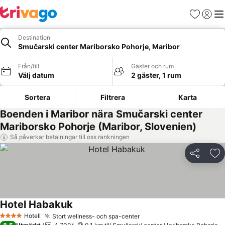
Favoriter
Logga 
Me
Destination
Smučarski center Mariborsko Pohorje, Maribor
Från/till
Gäster och rum
Välj datum
2 gäster, 1 rum
Sortera
Filtrera
Karta
Boenden i Maribor nära Smučarski center
Mariborsko Pohorje (Maribor, Slovenien)
Så påverkar betalningar till oss rankningen
Dela
Läg
Hotel Habakuk
Se priser
Hotell
Stort wellness- och spa-center
Se priser
4 Stjärnor