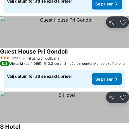
Välj datum för att se exakta priser
Se priser
Dela
Läg
Guest House Pri Gondoli
Se priser
Hotell
Tillgång till golfbana
Se priser
3 Stjärnor
8,8
Utmärkt
1 099
0.2 km till Smučarski center Mariborsko Pohorje
Välj datum för att se exakta priser
Se priser
Dela
Läg
S Hotel