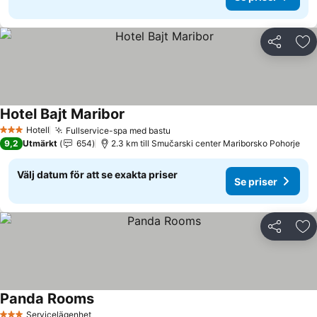
Dela
Läg
Hotel Bajt Maribor
Se priser
Hotell
Fullservice-spa med bastu
Se priser
3 Stjärnor
9,2
Utmärkt
654
2.3 km till Smučarski center Mariborsko Pohorje
Välj datum för att se exakta priser
Se priser
Dela
Läg
Panda Rooms
Se priser
Servicelägenhet