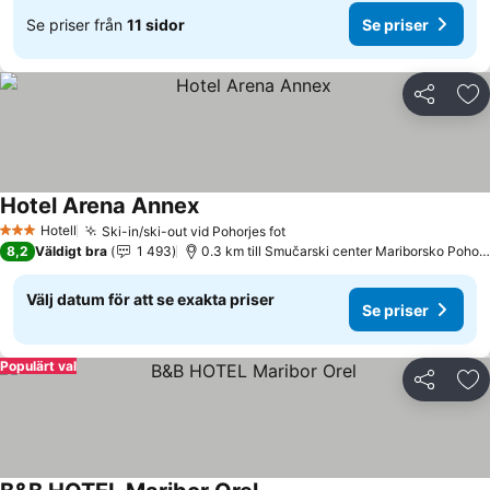
Se priser från
11 sidor
Se priser
Dela
Läg
Hotel Arena Annex
Se priser
Hotell
Ski-in/ski-out vid Pohorjes fot
Se priser
3 Stjärnor
8,2
Väldigt bra
1 493
0.3 km till Smučarski center Mariborsko Pohorj
Välj datum för att se exakta priser
Se priser
Populärt val
Dela
Läg