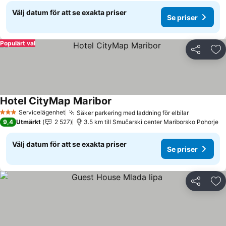
Välj datum för att se exakta priser
Se priser
Populärt val
Dela
Läg
Hotel CityMap Maribor
Se priser
Servicelägenhet
Säker parkering med laddning för elbilar
Se priser
3 Stjärnor
9,4
Utmärkt
2 527
3.5 km till Smučarski center Mariborsko Pohorje
Välj datum för att se exakta priser
Se priser
Dela
Läg