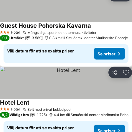
Guest House Pohorska Kavarna
Se priser
Hotell
Mångsidiga sport- och utomhusaktiviteter
Se priser
3 Stjärnor
9,1
Utmärkt
3 589
0.8 km till Smučarski center Mariborsko Pohorje
Välj datum för att se exakta priser
Se priser
Dela
Läg
Hotel Lent
Se priser
Hotell
Svit med privat bubbelpool
Se priser
3 Stjärnor
8,2
Väldigt bra
1 725
4.4 km till Smučarski center Mariborsko Pohorj
Välj datum för att se exakta priser
Se priser