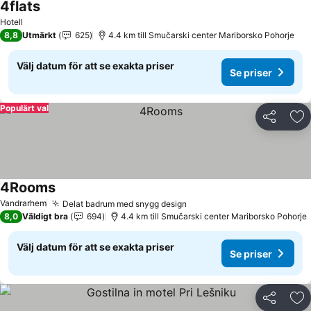
4flats
Se priser
Hotell
8,8
Utmärkt
625
4.4 km till Smučarski center Mariborsko Pohorje
Välj datum för att se exakta priser
Se priser
Populärt val
Dela
Läg
4Rooms
Se priser
Vandrarhem
Delat badrum med snygg design
Se priser
8,0
Väldigt bra
694
4.4 km till Smučarski center Mariborsko Pohorje
Välj datum för att se exakta priser
Se priser
Dela
Läg