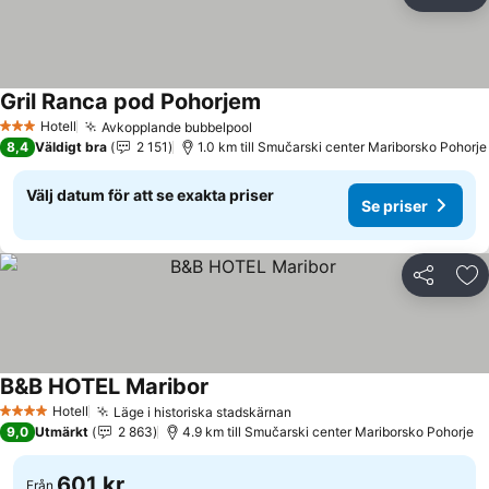
Dela
Läg
Gril Ranca pod Pohorjem
Se priser
Hotell
Avkopplande bubbelpool
Se priser
3 Stjärnor
8,4
Väldigt bra
2 151
1.0 km till Smučarski center Mariborsko Pohorje
Välj datum för att se exakta priser
Se priser
Dela
Läg
B&B HOTEL Maribor
Se priser
Hotell
Läge i historiska stadskärnan
Se priser
4 Stjärnor
9,0
Utmärkt
2 863
4.9 km till Smučarski center Mariborsko Pohorje
601 kr
Från