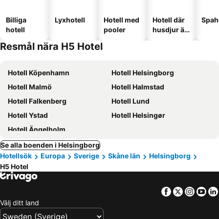
Billiga
Lyxhotell
Hotell med
Hotell där
Spah
hotell
pooler
husdjur är
tillåtna
Resmål nära H5 Hotel
Hotell Köpenhamn
Hotell Helsingborg
Hotell Malmö
Hotell Halmstad
Hotell Falkenberg
Hotell Lund
Hotell Ystad
Hotell Helsingør
Hotell Ängelholm
Se alla boenden i Helsingborg
Hotellsök
Europa
Sverige
Skåne län
Helsingborg
H5 Hotel
Facebook
Twitter
Insta
Yo
Välj ditt land