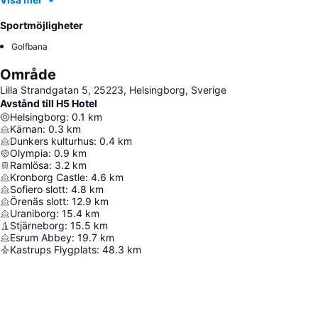
Sportmöjligheter
Golfbana
Område
Lilla Strandgatan 5, 25223, Helsingborg, Sverige
Avstånd till H5 Hotel
Helsingborg
:
0.1
km
Kärnan
:
0.3
km
Dunkers kulturhus
:
0.4
km
Olympia
:
0.9
km
Ramlösa
:
3.2
km
Kronborg Castle
:
4.6
km
Sofiero slott
:
4.8
km
Örenäs slott
:
12.9
km
Uraniborg
:
15.4
km
Stjärneborg
:
15.5
km
Esrum Abbey
:
19.7
km
Kastrups Flygplats
:
48.3
km