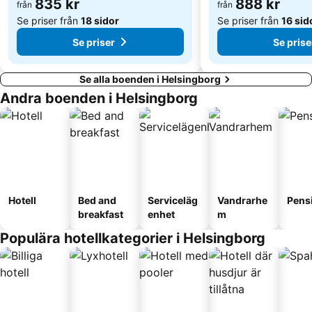
835 kr
888 kr
Råå Vallar
från
Tropical Beach
från
Se priser från
18 sidor
Se priser från
16 sid
Se priser
Se prise
Se alla boenden i Helsingborg
Andra boenden i Helsingborg
Hotell
Bed and
Serviceläg
Vandrarhe
Pens
breakfast
enhet
m
Populära hotellkategorier i Helsingborg