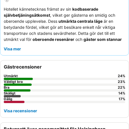
Hotellet kännetecknas främst av sin
kodbaserade
självbetjäningsåtkomst
, vilket ger gästerna en smidig och
oberoende upplevelse. Dess
utmärkta centrala läge
är en
betydande fördel, vilket gör att besökare enkelt når viktiga
transportnav och stadens sevärdheter. Detta gör det till ett
utmärkt val för
oberoende resenärer
och
gäster som stannar
korta perioder
och prioriterar bekvämlighet och tillgänglighet
Visa mer
framför traditionella hotelltjänster. Många gäster uppskattar den
övergripande renligheten och funktionaliteten i boendet, även
om vissa har noterat brister, särskilt när det gäller
Gästrecensioner
badrumsunderhåll och ljudnivåer från omgivningen. Hotellet
tilltalar
budgetmedvetna resenärer
som söker en praktisk bas
Utmärkt
24
%
för att utforska staden utan behov av omfattande faciliteter på
Väldigt bra
23
%
plats. För att säkerställa en smidig vistelse rekommenderas
Bra
22
%
Skäligt
14
%
gästerna att bekräfta sina åtkomstkoder i förväg och överväga
Dålig
17
%
att begära ett rum bort från gatan om de är känsliga för
stadsljud, särskilt på helgerna.
Visa recensioner