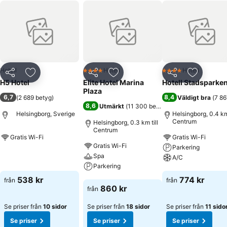
Hotell
Hotell
Hotell
4 Stjärnor
4 Stjärnor
Dela
Lägg till i Mina Favoriter
Dela
Lägg till i Mina Favoriter
Dela
Lägg till
H5 Hotel
Elite Hotel Marina
Hotell Stadsparke
Plaza
6,7
8,4
(
2 689 betyg
)
Väldigt bra
(
7 86
8,6
Utmärkt
(
11 300 betyg
)
Helsingborg, Sverige
Helsingborg, 0.4 km 
Centrum
Helsingborg, 0.3 km till
Centrum
Gratis Wi-Fi
Gratis Wi-Fi
Gratis Wi-Fi
Parkering
Se priser
Spa
A/C
Parkering
Se priser
538 kr
774 kr
från
från
Se priser
860 kr
från
Se priser från
10 sidor
Se priser från
18 sidor
Se priser från
11 sido
Se priser
Se priser
Se priser