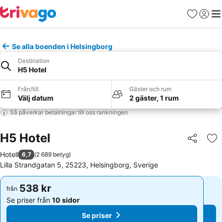
Favoriter
Logga 
Me
Se alla boenden i Helsingborg
Destination
H5 Hotel
Från/till
Gäster och rum
Välj datum
2 gäster, 1 rum
Så påverkar betalningar till oss rankningen
H5 Hotel
Dela
Läg
Hotell
6,7
(
2 689 betyg
)
Lilla Strandgatan 5, 25223, Helsingborg, Sverige
538 kr
538 kr
från
från
Se priser från
10 sidor
Se priser från
10 sidor
Se priser
Se priser