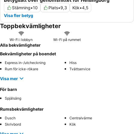
Betygsatt över genomsnittet för Helsingborg
Stämning
•
10
Plats
•
9,3
Kök
•
4,5
Visa fler betyg
Toppbekvämligheter
Wi-Fi i lobbyn
Wi-Fi på rummet
Alla bekvämligheter
Bekvämligheter på boendet
Express in-/utcheckning
Hiss
Rum för icke-rökare
Tvättservice
Visa mer
För barn
Spjälsäng
Rumsbekvämligheter
Dusch
Centralvärme
Skrivbord
Kök
Visa mer