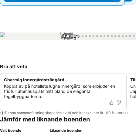
1 / 39
Bra att veta
Charmig innergårdsträdgård
Ti
Koppla av på hotellets lugna innergård, som erbjuder en
Un
fridfull utomhusplats mitt bland de eleganta
Ja
tegelbyggnaderna.
hot
Denna sammanfattning skapades av AI och kanske inte är 100 % korrekt.
Jämför med liknande boenden
Valt boende
Liknande boenden