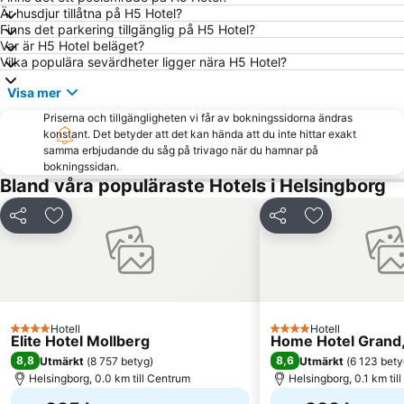
Är husdjur tillåtna på H5 Hotel?
Louisiana
Nørrebro
Finns det parkering tillgänglig på H5 Hotel?
Knutpunkten
Frederiksberg
Var är H5 Hotel beläget?
Vilka populära sevärdheter ligger nära H5 Hotel?
Bella Center
Indre By
Visa mer
Royal Copenhagen
Østerbro
Priserna och tillgängligheten vi får av bokningssidorna ändras
Fredriksdal museer och trädgårdar
Köpenhamns Zoo
konstant. Det betyder att det kan hända att du inte hittar exakt
Christiania
Marienlyst
samma erbjudande du såg på trivago när du hamnar på
bokningssidan.
Tisvildeleje
Nørreport station
Bland våra populäraste Hotels i Helsingborg
Amager Centret
Kärnan
Dela
Lägg till i Mina Favoriter
Dela
Lägg till i Mi
Snekkersten
Lunds Universitet
Söderåsens Nationalpark
Ven eller Hven
Olympiastadion Helsingborg
Kongens Nytorv
Valbyparken
Bakken Amusement Park
Hotell
Hotell
Liseleje
Nyhavn Julemarked
4 Stjärnor
4 Stjärnor
Elite Hotel Mollberg
Home Hotel Grand,
Rungsted Havn
Christianshavn
8,8
8,6
Utmärkt
(
8 757 betyg
)
Utmärkt
(
6 123 bety
Helsingborg, 0.0 km till Centrum
Helsingborg, 0.1 km til
Väla Centrum
Sand