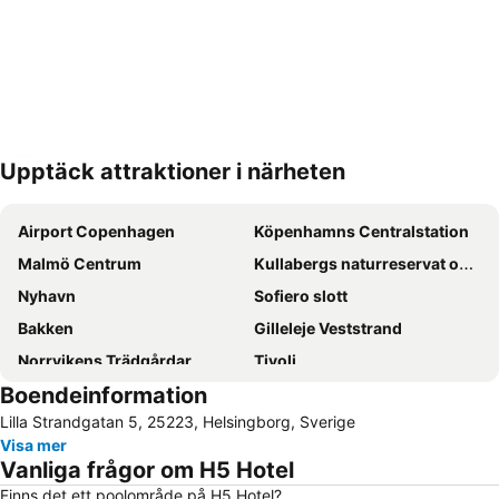
Upptäck attraktioner i närheten
Förstora kartan
Airport Copenhagen
Köpenhamns Centralstation
Malmö Centrum
Kullabergs naturreservat och Naturum
Nyhavn
Sofiero slott
Bakken
Gilleleje Veststrand
Norrvikens Trädgårdar
Tivoli
Boendeinformation
Hovs Hallar
Parken Stadium
Lilla Strandgatan 5, 25223, Helsingborg, Sverige
Ströget
Hornbæk Vest
Visa mer
Vesterbro
Helsingør Havn
Vanliga frågor om H5 Hotel
Rådhusplatsen
Ørestad
Finns det ett poolområde på H5 Hotel?